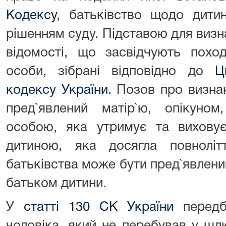
Кодексу
, батьківство щодо дити
рішенням суду. Підставою для визна
відомості, що засвідчують похо
особи, зібрані відповідно до
Ц
кодексу України
. Позов про визна
пред`явлений матір`ю, опікуном
особою, яка утримує та вихову
дитиною, яка досягла повнолі
батьківства може бути пред`явлен
батьком дитини.
У
статті 130 СК України
передб