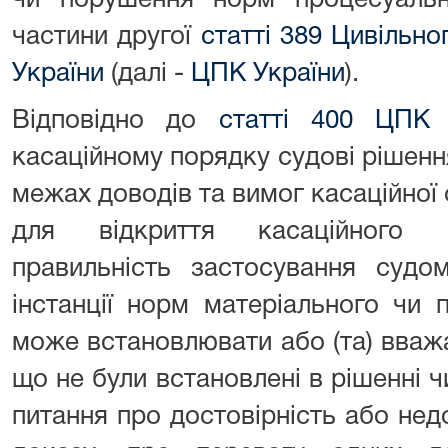
чи порушення норм процесуальн
частини другої
статті 389 Цивільн
України
(далі -
ЦПК України
).
Відповідно до
статті 400 ЦПК 
касаційному порядку судові рішення,
межах доводів та вимог касаційної 
для відкриття касаційного п
правильність застосування судо
інстанції норм матеріального чи 
може встановлювати або (та) вваж
що не були встановлені в рішенні ч
питання про достовірність або недо