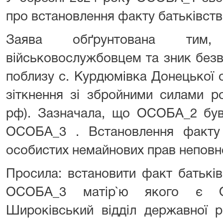
про встановлення факту батьківств
Заява обґрунтована т
військовослужбовцем та зник безв
поблизу с. Курдюмівка Донецької 
зіткнення зі збройними силами ро
рф). Зазначала, що ОСОБА_2 був
ОСОБА_3 . Встановлення факту н
особистих немайнових прав неповн
Просила: встановити факт батьк
ОСОБА_3 матір`ю якого є О
Широківський відділ державної ре