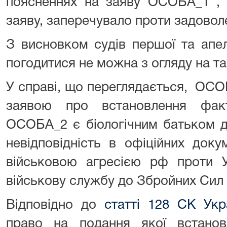
поясненнях на заяву ОСОБА_1 , я
заяву, заперечувало проти задовол
З висновком судів першої та апел
погодитися не можна з огляду на та
У справі, що переглядається, ОСО
заявою про встановлення факт
ОСОБА_2 є біологічним батьком д
невідповідність в офіційних доку
військовою агресією рф проти У
військову службу до Збройних Сил 
Відповідно до
статті 128 СК Укр
право на подання якої встан