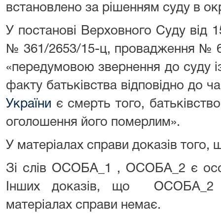
встановлено за рішенням суду в о
У постанові Верховного Суду від 15
№ 361/2653/15-ц, провадження № 6
«передумовою звернення до суду і
факту батьківства відповідно до ч
України
є смерть того, батьківств
оголошення його померлим».
У матеріалах справи доказів того
Зі слів ОСОБА_1 , ОСОБА_2 є осо
Інших доказів, що ОСОБА_2 є
матеріалах справи немає.