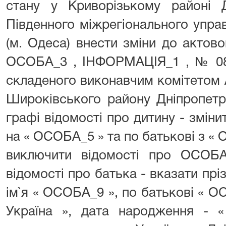
стану у Криворізькому районі Д
Південного міжрегіонального управ
(м. Одеса) внести зміни до актов
ОСОБА_3 , ІНФОРМАЦІЯ_1 , № 08 
складеного виконавчим комітетом А
Широківського району Дніпропетро
графі відомості про дитину - змін
на « ОСОБА_5 » та по батькові з «
виключити відомості про ОСОБА
відомості про батька - вказати пр
ім`я « ОСОБА_9 », по батькові « О
Україна », дата народження - 