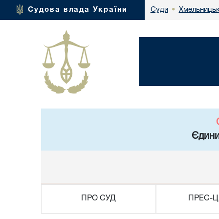
Хмельницьк
Судова влада України
Суди
•
Єдини
ПРО СУД
ПРЕС-Ц