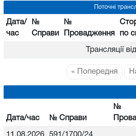
Поточні трансл
Дата/
№
№
Сто
час
Справи
Провадження
по с
Трансляції ві
« Попередня
Н
№
Дата/час
№ Справи
Пров
11.08.2026
591/1700/24