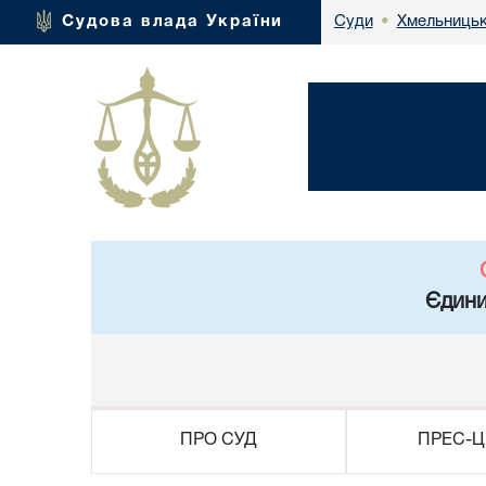
Хмельницьк
Судова влада України
Суди
•
Єдини
ПРО СУД
ПРЕС-Ц