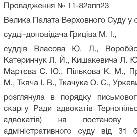
Провадження № 11-82апп23
Велика Палата Верховного Суду у с
судді-доповідача Гриціва М. І.,
суддів Власова Ю. Л., Воробйов
Катеринчук Л. Й., Кишакевича Л. Ю.,
Мартєва С. Ю., Пількова К. М., П
М., Ткача І. В., Ткачука О. С., Уркев
розглянула в порядку письмовог
скаргу Ради адвокатів Тернопільс
адвокатів) на постанову В
адміністративного суду від 31 