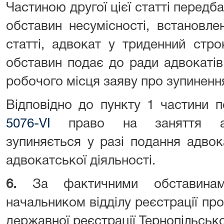
Частиною другої цієї статті передб
обставин несумісності, встановл
статті, адвокат у триденний стр
обставин подає до ради адвокатів
робочого місця заяву про зупинення
Відповідно до пункту 1 частини 
5076-VI
право на заняття адв
зупиняється у разі подання адво
адвокатської діяльності.
6.
За фактичними обставина
начальником відділу реєстрації пр
державної реєстрації Тернопільсько