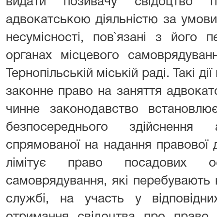
видати позивачу свідоцтво 
адвокатською діяльністю за умови
несумісності, пов`язані з його 
органах місцевого самоврядуван
Тернопільській міській раді. Такі д
законне право на заняття адвокат
чинне законодавство встановл
безпосереднього здійснення а
спрямованої на надання правової 
лімітує право посадових ос
самоврядування, які перебувають 
службі, на участь у відповідн