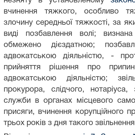
незняту в установленому
закон
вчинення тяжкого, особливо т
злочину середньої тяжкості, за я
виді позбавлення волі; визнан
обмежено дієздатною; позбав
адвокатською діяльністю, - пр
прийняття рішення про припи
адвокатською діяльністю; зві
прокурора, слідчого, нотаріуса
служби в органах місцевого сам
присяги, вчинення корупційного п
трьох років з дня такого звільнення