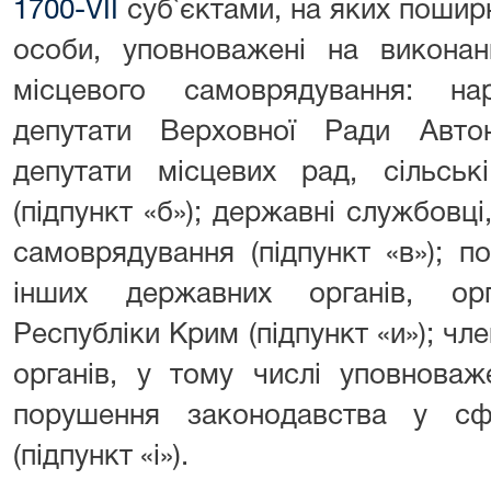
1700-VII
суб`єктами, на яких пошир
особи, уповноважені на викона
місцевого самоврядування: на
депутати Верховної Ради Авто
депутати місцевих рад, сільські
(підпункт «б»); державні службовці
самоврядування (підпункт «в»); п
інших державних органів, ор
Республіки Крим (підпункт «и»); чл
органів, у тому числі уповноваж
порушення законодавства у сфе
(підпункт «і»).