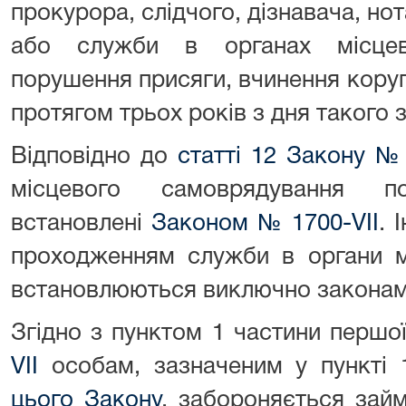
прокурора, слідчого, дізнавача, но
або служби в органах місцев
порушення присяги, вчинення кору
протягом трьох років з дня такого з
Відповідно до
статті 12 Закону № 
місцевого самоврядування п
встановлені
Законом № 1700-VII
. 
проходженням служби в органи м
встановлюються виключно законам
Згідно з пунктом 1 частини першо
VII
особам, зазначеним у пункті
цього Закону
, забороняється зай