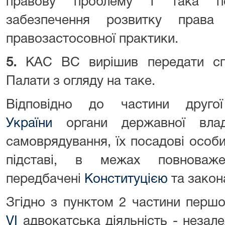
правову проблему і така пе
забезпечення розвитку права
правозастосовної практики.
5.
КАС ВС вирішив передати спр
Палати з огляду на таке.
Відповідно до частини друг
України
органи державної влад
самоврядування, їх посадові особи
підставі, в межах повнова
передбачені
Конституцією
та закон
Згідно з пунктом 2 частини перш
VI
адвокатська діяльність - незале