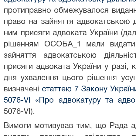
протиправно обмежувалося видан
право на зайняття адвокатською д
ним присяги адвоката України (далі
рішенням ОСОБА_1 мали видати
зайняття адвокатською діяльні
присяги адвоката України у разі, к
дня ухвалення цього рішення усун
визначені
статтею 7 Закону Україн
5076-VI «Про адвокатуру та адво
5076-VI).
Вимоги мотивував тим, що Рада а