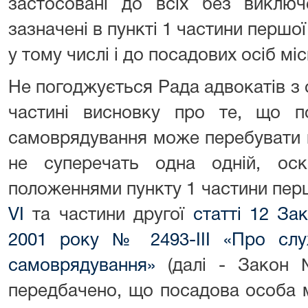
застосовані до всіх без виключ
зазначені в пункті 1 частини першо
у тому числі і до посадових осіб м
Не погоджується Рада адвокатів з
частині висновку про те, що п
самоврядування може перебувати п
не суперечать одна одній, оск
положеннями пункту 1 частини пер
VI
та частини другої
статті 12 За
2001 року № 2493-III «Про слу
самоврядування»
(далі - Закон №
передбачено, що посадова особа 