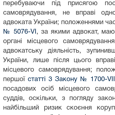
перебуваючи під присягою пос
самоврядування, не вправі одн
адвоката України; положеннями ча
№ 5076-VI
, за якими адвокат, маю
органі місцевого самоврядуванн
адвокатську діяльність, зупини
України, лише після цього вправ
місцевого самоврядування; поло
першої
статті 3 Закону № 1700-VI
посадових осіб місцевого самов
суддів, оскільки, з погляду зако
найбільший ризик скоєння коруп