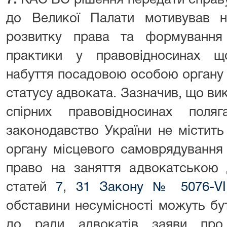
7.
КАС ВС рішення передати справу
до Великої Палати мотивував не
розвитку права та формування 
практики у правовідносинах щ
набуття посадовою особою органу
статусу адвоката. Зазначив, що в
спірних правовідносинах пол
законодавство України не містить
органу місцевого самоврядування
право на заняття адвокатською д
статей
7
,
31 Закону № 5076-VI
обставини несумісності можуть бу
до ради адвокатів заяви про 