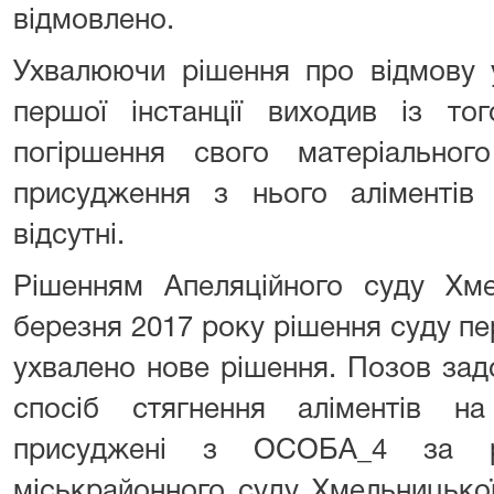
відмовлено.
Ухвалюючи рішення про відмову у
першої інстанції виходив із то
погіршення свого матеріальног
присудження з нього аліментів 
відсутні.
Рішенням Апеляційного суду Хме
березня 2017 року рішення суду пер
ухвалено нове рішення. Позов зад
спосіб стягнення аліментів н
присуджені з ОСОБА_4 за рі
міськрайонного суду Хмельницької