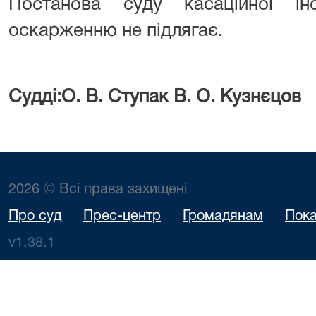
Постанова суду касаційної ін
оскарженню не підлягає.
Судді:О. В. Ступак
В. О. Кузнєцов
2026 © Всі права захищені
Про суд
Прес-центр
Громадянам
Пока
v1.38.1