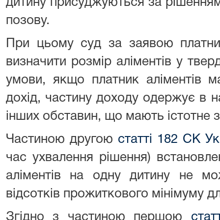
дитину присуджуються за рішенням
позову.
При цьому суд за заявою платн
визначити розмір аліментів у тверд
умови, якщо платник аліментів м
дохід, частину доходу одержує в на
інших обставин, що мають істотне 
Частиною другою
статті 182 СК Ук
час ухвалення рішення) встановле
аліментів на одну дитину не м
відсотків прожиткового мінімуму дл
Згідно з частиною першою
стат