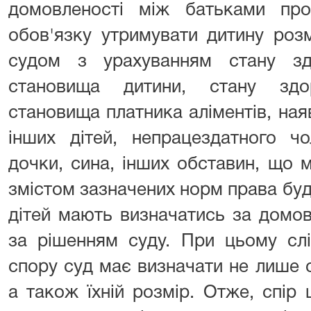
домовленості між батьками пр
обов'язку утримувати дитину розм
судом з урахуванням стану зд
становища дитини, стану здо
становища платника аліментів, наяв
інших дітей, непрацездатного чо
дочки, сина, інших обставин, що 
змістом зазначених норм права буд
дітей мають визначатись за домо
за рішенням суду. При цьому слі
спору суд має визначати не лише 
а також їхній розмір. Отже, спір