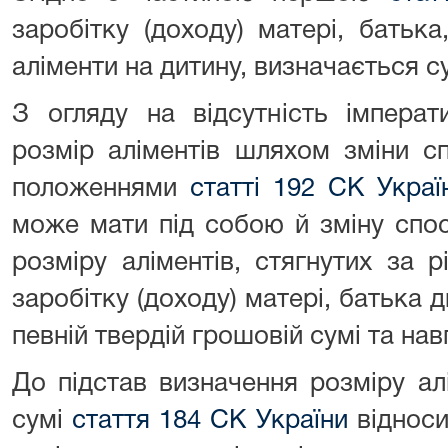
заробітку (доходу) матері, батьк
аліменти на дитину, визначається с
З огляду на відсутність імперат
розмір аліментів шляхом зміни с
положеннями
статті 192 СК Украї
може мати під собою й зміну спос
розміру аліментів, стягнутих за 
заробітку (доходу) матері, батька д
певній твердій грошовій сумі та нав
До підстав визначення розміру ал
сумі
стаття 184 СК України
відноси