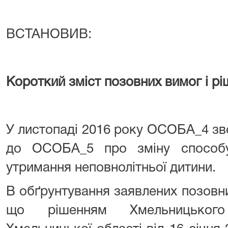
ВСТАНОВИВ:
Короткий зміст позовних вимог і рі
У листопаді 2016 року ОСОБА_4 зв
до ОСОБА_5 про зміну способу
утримання неповнолітньої дитини.
В обґрунтування заявлених позовн
що рішенням Хмельницького