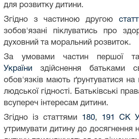
для розвитку дитини.
Згідно з частиною другою
стат
зобов'язані піклуватись про здор
духовний та моральний розвиток.
За умовами частин першої т
України
здійснення батьками с
обов'язків мають ґрунтуватися на п
людської гідності. Батьківські пра
всупереч інтересам дитини.
Згідно із статтями
180
,
191 СК У
утримувати дитину до досягнення н