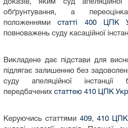
доказів, яким суд апеляційної 
обґрунтування, а переоці
положеннями
статті 400 ЦПК У
повноважень суду касаційної інстанц
Викладене дає підстави для висн
підлягає залишенню без задоволен
суду апеляційної інстанції
передбачених
статтею 410 ЦПК Укр
Керуючись статтями
409
,
410 ЦПК