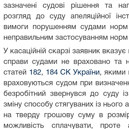
зазначені судові рішення та на
розгляд до суду апеляційної інст
вимоги порушенням судами норм 
неправильним застосуванням норм 
У касаційній скарзі заявник вказує 
справи судами не враховано та 
статей
182
,
184 СК України
, якими
враховуються судом при визначенні
безробітний звернувся до суду і
зміну способу стягуваних із нього 
на тверду грошову суму в розмір
можливість сплачувати, проте 