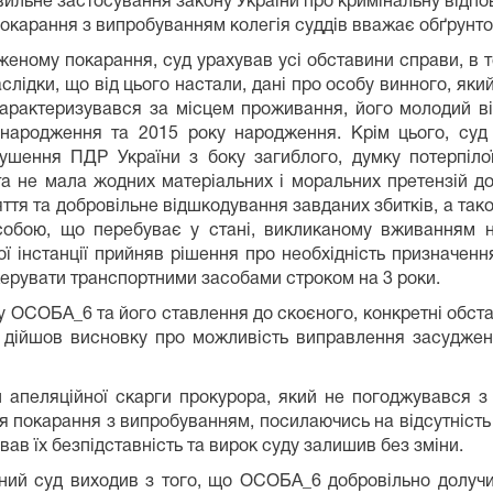
ильне застосування закону України про кримінальну відпов
покарання з випробуванням колегія суддів вважає обґрунт
женому покарання, суд урахував усі обставини справи, в т
ідки, що від цього настали, дані про особу винного, який
 характеризувався за місцем проживання, його молодий ві
у народження та 2015 року народження. Крім цього, суд
ушення ПДР України з боку загиблого, думку потерпіл
та не мала жодних матеріальних і моральних претензій до
каяття та добровільне відшкодування завданих збитків, а т
собою, що перебуває у стані, викликаному вживанням н
ї інстанції прийняв рішення про необхідність призначен
керувати транспортними засобами строком на 3 роки.
бу ОСОБА_6 та його ставлення до скоєного, конкретні обс
 дійшов висновку про можливість виправлення засудженог
ди апеляційної скарги прокурора, який не погоджувався з
 покарання з випробуванням, посилаючись на відсутність 
ував їх безпідставність та вирок суду залишив без зміни.
ний суд виходив з того, що ОСОБА_6 добровільно долуч