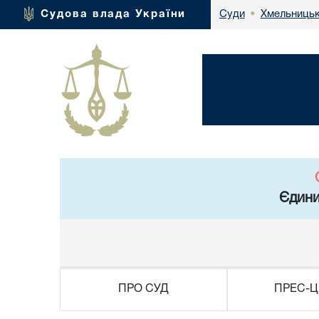
Хмельницьк
Судова влада України
Суди
•
Єдини
ПРО СУД
ПРЕС-Ц