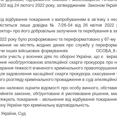
2 від 24 лютого 2022 року, затвердженим Законом Україн
д відбування покарання з випробуванням в зв`язку з нео
міститься лише довідка № 7/26-04 від 26 квітня 202
ктор» про його добровільне залучення та перебування в за
022 року було розформовано та переформатовано у 67-му 
дження не містять жодних даних про службу у переформ
їни чи інших військових формуваннях ОСОБА_6 не зміг 
и участь у воєнних діях по обороні України, що є вкрай 
ння необґрунтованою апеляційної скарги прокурора про не
карання тяжкості вчиненого кримінального правопорушення і
для задоволення касаційної скарги прокурора, скасування у
вого розгляду кримінального провадження в суді апеляційної 
нен належно оцінити відомості про особу винного, обстави
рийняти законне, обґрунтоване й умотивоване рішення, ма
тяжують покарання - звільнення від відбування покарання 
ну України про кримінальну відповідальність.
 України, Суд