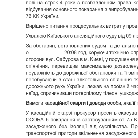
волі на строк 4 роки з позбавленням права к
відбування основного покарання з випробу
76 КК України.
Вирішено питання процесуальних витрат у пров
Ухвалою Київського апеляційного суду від 09 лю
За обставин, встановлених судом та дета
о 20:08 год, керуючи технічно-справним ав
сторони вул. Сабурова в м. Києві, у порушення ви
сп`яніння, перевищив максимально дозволену
неуважність до дорожньої обстановки та її змі
перебуваючи в стані алкогольного сп`яніння тя
дорожнього руху України, лежав на проїзній ча
наїзд, спричинивши потерпілому тілесні ушкоджен
Вимоги касаційної скарги і доводи особи, яка її
У касаційній скарзі прокурор просить скасув
ОСОБА_6 покарання із застосуванням ст. 75 К
засудженого без ізоляції від суспільства.
транспортної пригоди звільнення засудженого