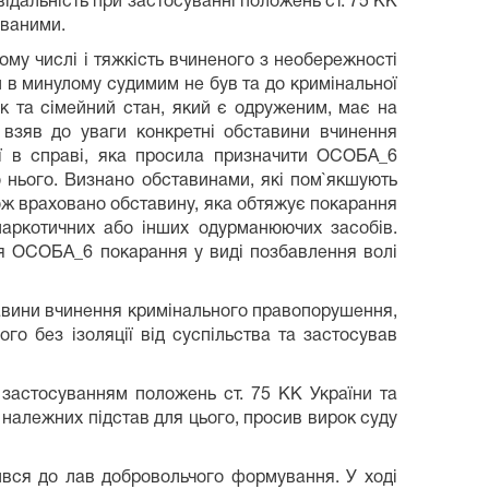
ідальність при застосуванні положень ст. 75 КК
ованими.
ому числі і тяжкість вчиненого з необережності
 в минулому судимим не був та до кримінальної
к та сімейний стан, який є одруженим, має на
 взяв до уваги конкретні обставини вчинення
ої в справі, яка просила призначити ОСОБА_6
 нього. Визнано обставинами, які пом`якшують
акож враховано обставину, яка обтяжує покарання
аркотичних або інших одурманюючих засобів.
ня ОСОБА_6 покарання у виді позбавлення волі
тавини вчинення кримінального правопорушення,
о без ізоляції від суспільства та застосував
 застосуванням положень ст. 75 КК України та
належних підстав для цього, просив вирок суду
ився до лав добровольчого формування. У ході