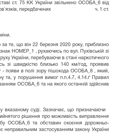
таві ст. 75 КК України звільнено ОСОБА_6 від
конання обов`язків, передбачених ч. 1 ст.
міни.
, що він 22 березня 2020 року, приблизно
 НОМЕР_1 , рухаючись по вул. Пухівській зі
го руху України, перебуваючи в стані наркотичного
сь зі швидкістю близько 140 км/год, проявив
у - появи в полі зору пішохода ОСОБА_8 , який,
у та, у порушення вимог п.п.4.7, 4.14.ґ Правил
руванням ОСОБА_6 та на якого останній здійснив
д у вказаному суді. Зазначає, що призначаючи
рийнятого рішення про можливість виправлення
собу ОСОБА_6 та обставин скоєння дорожньо-
 є неправильним застосуванням закону України