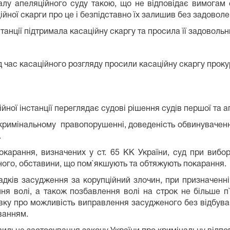
алу апеляційного суду такою, що не відповідає вимогам 
йної скарги про це і безпідставно їх залишив без задоволе
станції підтримала касаційну скаргу та просила її задовольн
час касаційного розгляду просили касаційну скаргу проку
ційної інстанції переглядає судові рішення судів першої та а
имінальному правопорушенні, доведеність обвинувачення та
.
окарання, визначених у ст. 65 КК України, суд при вибор
нного, обставини, що пом`якшують та обтяжують покарання.
ипадків засудження за корупційний злочин, при призначенн
я волі, а також позбавлення волі на строк не більше п`я
овку про можливість виправлення засудженого без відбув
ванням.