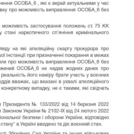
нення ОСОБА_6 , які є вкрай актуальними у час
сновку про можливість виправлення ОСОБА_6 без
о можливість застосування положень ст. 75 КК
стані наркотичного сп`яніння кримінального
гляду на які апеляційну скаргу прокурора про
ої інстанції при призначенні покарання в межах
відчили про можливість виправлення ОСОБА_6 без
суджений ОСОБА_6 не надав жодних даних про
 реальність його наміру брати участь у воєнних
суддів вважає, що вказані в ухвалі апеляційного
конкретному випадку, не є такими, які свідчать
ми Президента № 133/2022 від 14 березня 2022
аконом України № 2102-IX від 24 лютого 2022
ціональної безпеки і оборони України, відповідно
стану" в Україні введено та діє воєнний стан.
ості Збройних Сил України та інших військових