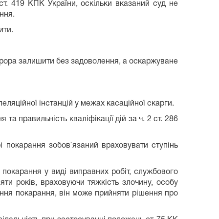
ст. 419 КПК України, оскільки вказаний суд не
ння.
ити.
рора залишити без задоволення, а оскаржуване
пеляційної інстанцій у межах касаційної скарги.
 правильність кваліфікації дій за ч. 2 ст. 286
і покарання зобов`язаний враховувати ступінь
і покарання у виді виправних робіт, службового
ти років, враховуючи тяжкість злочину, особу
ання покарання, він може прийняти рішення про