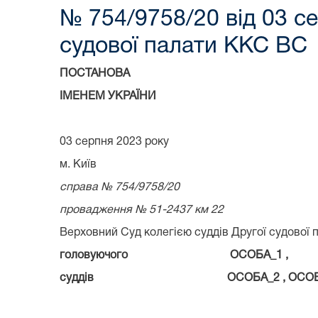
№ 754/9758/20 від 03 се
судової палати ККС ВС
ПОСТАНОВА
ІМЕНЕМ УКРАЇНИ
03 серпня 2023 року
м. Київ
справа № 754/9758/20
провадження № 51-2437 км 22
Верховний Суд колегією суддів Другої судової п
головуючого ОСОБА_1 ,
суддів ОСОБА_2 , ОСОБА