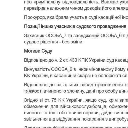
про кримінальну відповідальність. Вважає ухв
перевірив належним чином доводів його апеляці
Прокурор, яка брала участь в суді касаційної ін
Позиції інших учасників судового провадження
Захисник ОСОБА_7 та засуджений ОСОБА_6 під 
судове рішення - без зміни.
Мотиви Суду
Відповідно до ч. 2 ст. 433 КПК України суд каса
Винуватість ОСОБА_6 в інкримінованому йому кр
КК України, в касаційній скарзі не оспорюються
Відповідно до загальних засад призначення п
тяжкості вчиненого злочину, дані про особу ви
Згідно зі ст. 75 КК України, якщо суд, крім в
обмеження для військовослужбовців, обмеженн
винного та інші обставини справи, дійде висн
звільнення від відбування покарання з випробу