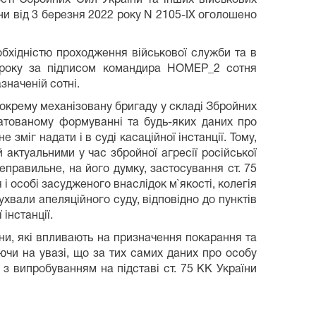
и від 3 березня 2022 року N 2105-IX оголошено
бхідністю проходження військової служби та в
2 року за підписом командира НОМЕР_2 сотня
значеній сотні.
окрему механізовану бригаду у складі Збройних
атованому формуванні та будь-яких даних про
надати і в суді касаційної інстанції. Тому,
актуальними у час збройної агресії російської
правильне, на його думку, застосування ст. 75
 особі засудженого внаслідок м`якості, колегія
хвали апеляційного суду, відповідно до пунктів
інстанції.
ни, які впливають на призначення покарання та
ючи на увазі, що за тих самих даних про особу
з випробуванням на підставі ст. 75 КК України