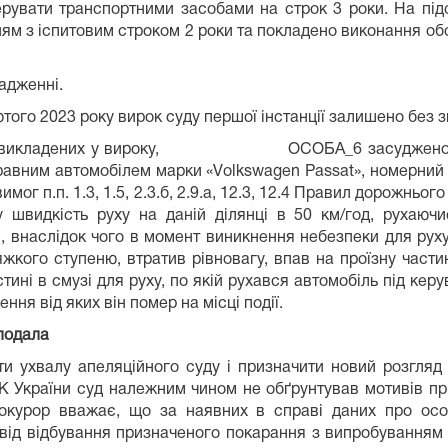
ерувати транспортними засобами на строк 3 роки. На підс
ванням з іспитовим строком 2 роки та покладено ви
адженні.
того 2023 року вирок суду першої інстанції залишено без з
льно викладених у вироку, ОСОБА_6 засуджено за те
томобілем марки «Vоlkswаgеn Раssаt», номерний знак
мог п.п. 1.3, 1.5, 2.3.б, 2.9.а, 12.3, 12.4 Правил дорожньо
 швидкість руху на даній ділянці в 50 км/год, рухаючи
н, внаслідок чого в момент виникнення небезпеки для рух
жкого ступеню, втратив рівновагу, впав на проїзну частин
стині в смузі для руху, по якій рухався автомобіль під ке
ня від яких він помер на місці події.
 подала
ати ухвалу апеляційного суду і призначити новий розгля
К України суд належним чином не обґрунтував мотивів п
 Прокурор вважає, що за наявних в справі даних про о
 від відбування призначеного покарання з випробуванням