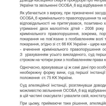
Доводи касаційної скарги прокурора про неправ
України та звільненні ОСОБА_6 від відбування 
Як убачається з вироку, при призначенні засуд
ОСОБА_6 кримінального правопорушення та насл
відповідальності не притягувався, позитивно
утриманні двох малолітніх дітей - 2008 рок
кримінального правопорушення, зокрема, пор
покарання не пов`язане з позбавленням волі 
покарання, згідно зі ст. 66 КК України - щире 
- вчинення кримінального правопорушення о
З урахуванням усього викладеного, суд першо
строком на чотири роки з позбавленням права 
Одночасно, врахувавши ці ж самі дані про осо
необережну форму вини, суд першої інстанції
положення ст. 75 КК України.
Суд апеляційної інстанції, розглянувши дово
можливістю звільнення ОСОБА_6 від відбування
в цій частині скасувати і ухвалити свій, констат
При цьому, приймаючи таке рішення, апеляцій