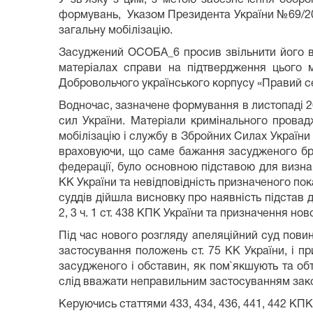
формувань, Указом Президента України №69/202
загальну мобілізацію.
Засуджений ОСОБА_6 просив звільнити його ві
матеріалах справи на підтвердження цього 
Добровольчого українського корпусу «Правий се
Водночас, зазначене формування в листопаді 2
сил України. Матеріали кримінального прова
мобілізацію і службу в Збройних Силах Укра
враховуючи, що саме бажання засудженого брат
федерації, було основною підставою для визна
КК України та невідповідність призначеного по
суддів дійшла висновку про наявність підстав 
2, 3 ч. 1 ст. 438 КПК України та призначення но
Під час нового розгляду апеляційний суд пови
застосування положень ст. 75 КК України, і п
засудженого і обставин, як пом`якшують та об
слід вважати неправильним застосуванням зако
Керуючись статтями 433, 434, 436, 441, 442 КПК