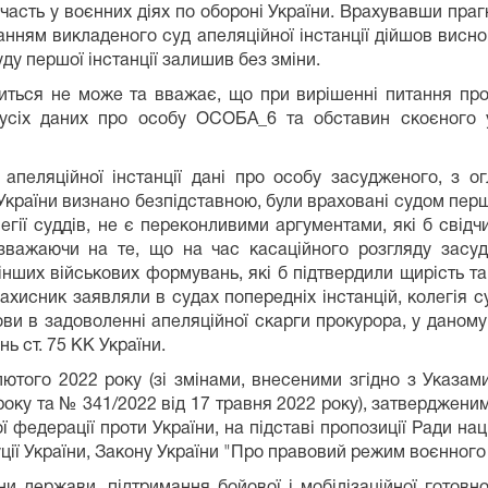
часть у воєнних діях по обороні України. Врахувавши праг
хуванням викладеного суд апеляційної інстанції дійшов ви
суду першої інстанції залишив без зміни.
диться не може та вважає, що при вирішенні питання пр
сіх даних про особу ОСОБА_6 та обставин скоєного у 
 апеляційної інстанції дані про особу засудженого, з о
країни визнано безпідставною, були враховані судом перш
колегії суддів, не є переконливими аргументами, які б с
, зважаючи на те, що на час касаційного розгляду за
нших військових формувань, які б підтвердили щирість та
 захисник заявляли в судах попередніх інстанцій, колегія 
ови в задоволенні апеляційної скарги прокурора, у даному 
ь ст. 75 КК України.
ютого 2022 року (зі змінами, внесеними згідно з Указа
а № 341/2022 від 17 травня 2022 року), затвердженим З
ї федерації проти України, на підставі пропозиції Ради на
уції України, Закону України "Про правовий режим воєнного 
и держави, підтримання бойової і мобілізаційної готовн