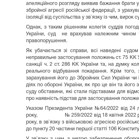
апеляційного розгляду виявив бажання брати у
збройної агресії російської федерації, з ура
ізоляції від суспільства у зв`язку із чим, вирок 
Однак, з таким рішенням колегія суддів пого
України, суд не врахував належним чином у
правопорушення.
Як убачається зі справи, всі наведені судом
неправильне застосування положень ст. 75 КК У
санкції ч. 2 ст. 286 КК України та, на думку 
реального відбування покарання. Крім того
зарахування його до Збройних Сил України чи і
діях по обороні України, як про це він та його
суду обставини, які стали підставами для відм
про наявність підстав для застосування положен
Указом Президента України №64/2022 від 24 л
року, № 259/2022 від 18 квітня 2022 року т
року, в зв`язку з військовою агресією російсько
до пункту 20 частини першої статті 106 Констит
У зв`язку з цим, з метою забезпечення оборон