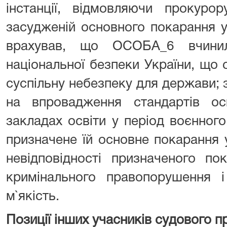
інстанції, відмовляючи прокуро
засудженій основного покарання у
врахував, що ОСОБА_6 вчини
національної безпеки України, що
суспільну небезпеку для держави; з
на впровадження стандартів ос
закладах освіти у період воєнног
призначене їй основне покарання 
невідповідності призначеного по
кримінального правопорушення і
м`якість.
Позиції інших учасників судового 