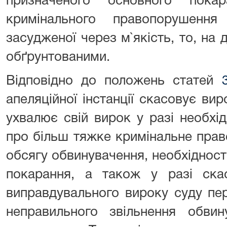
призначеного основного пока
кримінального правопорушен
засудженої через м`якість, то, на д
обґрунтованими.
Відповідно до положень статей
апеляційної інстанції скасовує вир
ухвалює свій вирок у разі необхі
про більш тяжке кримінальне пра
обсягу обвинувачення, необхідност
покарання, а також у разі скас
виправдувального вироку суду пер
неправильного звільнення обвин