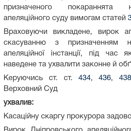
призначеного покараннята не
апеляційного суду вимогам статей
Враховуючи викладене, вирок ап
скасуванню з призначенням н
апеляційної інстанції, під час 
наведене та ухвалити законне й об
Керуючись ст. ст.
434
,
436
,
43
Верховний Суд
ухвалив:
Касаційну скаргу прокурора задово
Вирок Дніпровського апеляційног