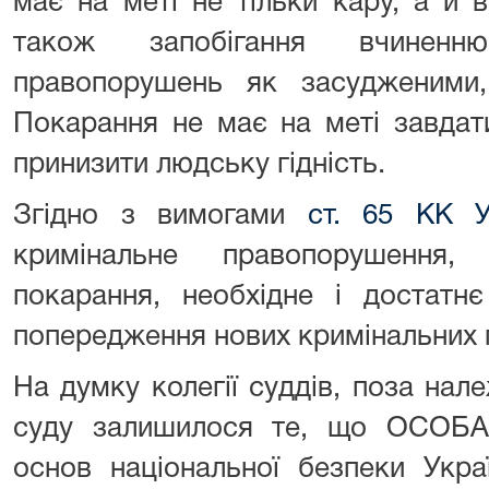
має на меті не тільки кару, а й 
також запобігання вчиненн
правопорушень як засудженими
Покарання не має на меті завдат
принизити людську гідність.
Згідно з вимогами
ст. 65 КК У
кримінальне правопорушення
покарання, необхідне і достатн
попередження нових кримінальних
На думку колегії суддів, поза на
суду залишилося те, що ОСОБА
основ національної безпеки Укра