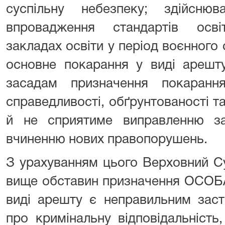
суспільну небезпеку; здійсню
впровадження стандартів осв
закладах освіти у період воєнного 
основне покарання у виді арешту
засадам призначення покарання
справедливості, обґрунтованості та
й не сприятиме виправленню за
вчиненню нових правопорушень.
З урахуванням цього Верховний С
вище обставин призначення ОСОБА
виді арешту є неправильним заст
про кримінальну відповідальність