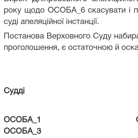
року щодо ОСОБА_6 скасувати і п
суді апеляційної інстанції.
Постанова Верховного Суду набира
проголошення, є остаточною й оска
Судді
ОСОБА_1 
ОСОБА_3