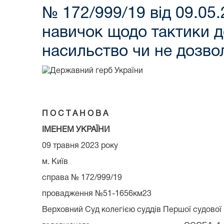
№ 172/999/19 від 09.05.
навичок щодо тактики д
насильство чи не дозво
П О С Т А Н О В А
ІМЕНЕМ УКРАЇНИ
09 травня 2023 року
м. Київ
справа № 172/999/19
провадження №51-1656км23
Верховний Суд колегією суддів Першої судової па