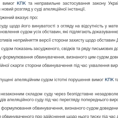
ня вимог
КПК
та неправильне застосування закону Україн
новий розгляд у суді апеляційної інстанції.
джений вказує про:
одо його винуватості з огляду на відсутність у матер
новлення судом усіх обставин, які підлягають доказуванн
ивів неприйняття версії сторони захисту щодо обставин 
ом показань засудженого, свідків та ряду письмових до
 формулювання обвинувачення, визнаного цим судом дов
ої скарги сторони обвинувачення під час ухвалення виро
допущені апеляційним судом істотні порушення вимог
КПК
т
конним складом суду через безпідставне незадоволен
ддів апеляційного суду під час перегляду попереднього вир
формулювання обвинувачення, визнаного судом доведени
инуваченого про здійснення щодо нього тиску під час д