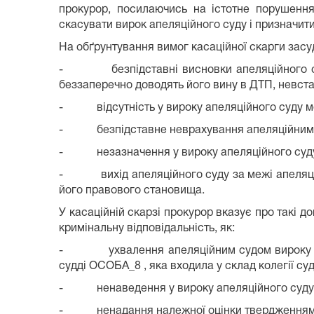
прокурор, посилаючись на істотне порушен
скасувати вирок апеляційного суду і призначити 
На обґрунтування вимог касаційної скарги засу
- безпідставні висновки апеляційного суду щ
беззаперечно доводять його вину в ДТП, невста
- відсутність у вироку апеляційного суду мот
- безпідставне неврахування апеляційним суд
- незазначення у вироку апеляційного суду
- вихід апеляційного суду за межі апеляційн
його правового становища.
У касаційній скарзі прокурор вказує про такі 
кримінальну відповідальність, як:
- ухвалення апеляційним судом вироку неза
судді ОСОБА_8 , яка входила у склад колегії су
- ненаведення у вироку апеляційного суду 
- ненадання належної оцінки твердженням обв