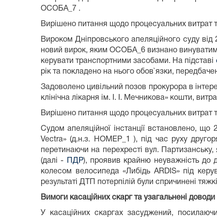
ОСОБА_7 .
Вирішено питання щодо процесуальних витрат та
Вироком Дніпровського апеляційного суду від 
новий вирок, яким ОСОБА_6 визнано винуватим 
керувати транспортними засобами. На підставі
рік та покладено на нього обов`язки, передбачені 
Задоволено цивільний позов прокурора в інтер
клінічна лікарня ім. І. І. Мечникова» кошти, витр
Вирішено питання щодо процесуальних витрат т
Судом апеляційної інстанції встановлено, що
Vectra» (д.н.з. НОМЕР_1 ), під час руху друг
перетинаючи на перехресті вул. Партизанську, 
(далі -
ПДР
), проявив крайню неуважність до 
колесом велосипеда «Либідь ARDIS» під керу
результаті ДТП потерпілій були спричинені тяжк
Вимоги касаційних скарг та узагальнені доводи о
У касаційних скаргах засуджений, посилаючи