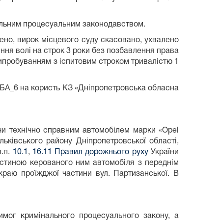
нальним процесуальним законодавством.
ено, вирок місцевого суду скасовано, ухвалено
ння волі на строк 3 роки без позбавлення права
ипробуванням з іспитовим строком тривалістю 1
ОБА_6 на користь КЗ «Дніпропетровська обласна
чи технічно справним автомобілем марки «Opel
льківського району Дніпропетровської області,
п.п.
10.1
,
16.11 Правил дорожнього руху
України
астиною керованого ним автомобіля з переднім
раю проїжджої частини вул. Партизанської. В
имог кримінального процесуального закону, а