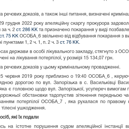
 речових доказів, а також інші питання, визначені кримі
29 грудня 2022 року апеляційну скаргу прокурора задовол
за ч. 2
ст. 286 КК
та призначено покарання у виді позбавле
ст. 75 КК
ОСОБА_6 звільнено від відбування покарання з в
пунктами 1, 2 ч. 1, п. 2 ч. 3
ст. 76 КК
.
есах держави в особі лікувального закладу, стягнуто з ОС
ачені на лікування потерпілої, у розмірі 15 134,07 грн.
а речових доказів у цьому кримінальному провадженні.
 25 червня 2019 року приблизно о 19:40 ОСОБА_6 , керую
орядною дорогою по вул. Запорізька в с. Васильківці Васи
яка є головною щодо вул. Запорізької, усупереч вимогам 
дорожньої обстановки тадопустив зіткнення передньою ч
ванням потерпілої ОСОБА_7 , яка рухалася по правому к
і тілесні ушкодження.
сіб, які їх подали
сь на істотне порушення судом апеляційної інстанції в