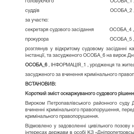
головуючого ОСОБА_1 
суддів ОСОБА_2 , ОСО
за участю:
секретаря судового засідання ОСОБА_4 ,
прокурора ОСОБА_5 
розглянув у відкритому судовому засіданні к
інстанції, та засудженого ОСОБА_6 на вирок Дн
ОСОБА_6
, ІНФОРМАЦІЯ_1 , уродженця та жите
засудженого за вчинення кримінального право
ВСТАНОВИВ:
Короткий зміст оскаржуваного судового рішення
Вироком Петропавлівського районного суду 
вчиненні кримінального правопорушення, перед
кримінального правопорушення.
Відмовлено у задоволенні цивільного позову н
інтересах держави в особі КЗ «Дніпропетровськ