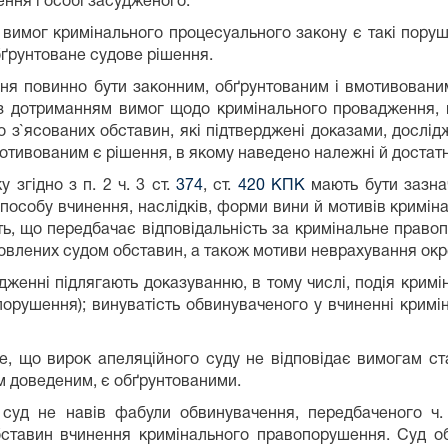
ння і особі засудженого.
вимог кримінального процесуального закону є такі пору
бґрунтоване судове рішення.
ня повинно бути законним, обґрунтованим і вмотивовани
 з дотриманням вимог щодо кримінального провадження,
о з`ясованих обставин, які підтверджені доказами, дослі
мотивованим є рішення, в якому наведено належні й достатн
 згідно з п. 2 ч. 3 ст.
374
, ст.
420 КПК
мають бути зазна
способу вчинення, наслідків, форми вини й мотивів криміна
сть, що передбачає відповідальність за кримінальне право
овлених судом обставин, а також мотиви неврахування окр
женні підлягають доказуванню, в тому числі, подія кримін
порушення); винуватість обвинуваченого у вчиненні кримі
те, що вирок апеляційного суду не відповідає вимогам с
 доведеним, є обґрунтованими.
й суд не навів фабули обвинувачення, передбаченого ч
обставин вчинення кримінального правопорушення. Суд