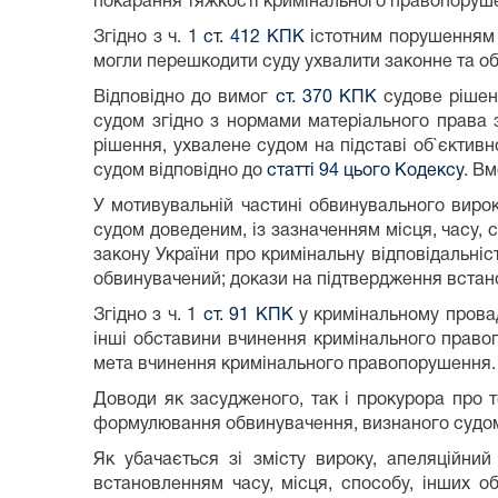
покарання тяжкості кримінального правопоруше
Згідно з ч. 1
ст. 412 КПК
істотним порушенням 
могли перешкодити суду ухвалити законне та о
Відповідно до вимог
ст. 370 КПК
судове рішен
судом згідно з нормами матеріального права
рішення, ухвалене судом на підставі об`єктивн
судом відповідно до
статті 94 цього Кодексу
. В
У мотивувальній частині обвинувального вироку
судом доведеним, із зазначенням місця, часу, 
закону України про кримінальну відповідальні
обвинувачений; докази на підтвердження встан
Згідно з ч. 1
ст. 91 КПК
у кримінальному провад
інші обставини вчинення кримінального право
мета вчинення кримінального правопорушення.
Доводи як засудженого, так і прокурора про 
формулювання обвинувачення, визнаного судом
Як убачається зі змісту вироку, апеляційни
встановленням часу, місця, способу, інших 