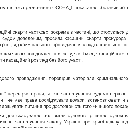
під час призначення ОСОБА_6 покарання обставиною, щ
ційні скарги частково, зокрема в частині, що стосується
судом доведеним, просила касаційні скарги прокурора 
 розгляд кримінального провадження у суді апеляційної інс
им чином повідомлені про дату, час і місце касаційного р
и касаційний розгляд без його участі.
дового провадження, перевірив матеріали кримінальног
нції перевіряє правильність застосування судами першої т
ин і не має права досліджувати докази, встановлювати й 
ирішувати питання про достовірність того чи іншого доказу
и для скасування або зміни судового рішення судом кас
ильне застосування закону України про кримінальну відп