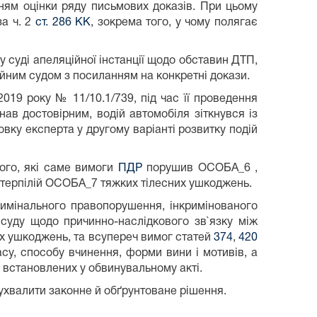
нням оцінки ряду письмових доказів. При цьому
за ч. 2
ст. 286 КК
, зокрема того, у чому полягає
у суді апеляційної інстанції щодо обставин ДТП,
ійним судом з посиланням на конкретні докази.
2019 року № 11/10.1/739, під час її проведення
ав достовірним, водій автомобіля зіткнувся із
овку експерта у другому варіанті розвитку подій
того, які саме вимоги
ПДР
порушив ОСОБА_6 ,
отерпілій ОСОБА_7 тяжких тілесних ушкоджень.
римінального правопорушення, інкримінованого
 суду щодо причинно-наслідкового зв`язку між
их ушкоджень, та всупереч вимог статей
374
,
420
у, способу вчинення, форми вини і мотивів, а
 встановлених у обвинувальному акті.
 ухвалити законне й обґрунтоване рішення.