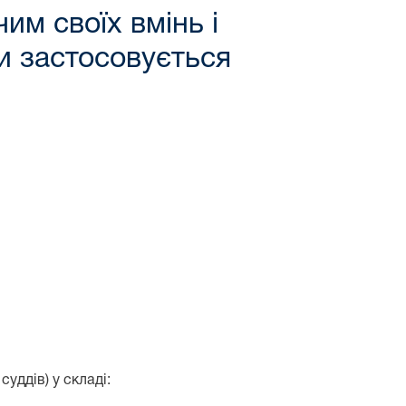
им своїх вмінь і
и застосовується
уддів) у складі: