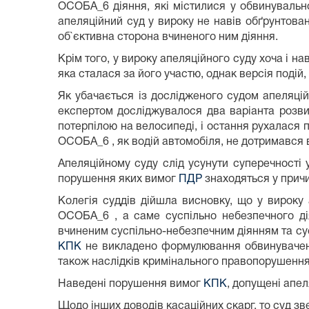
ОСОБА_6 діяння, які містилися у обвинувально
апеляційний суд у вироку не навів обґрунтова
об`єктивна сторона вчиненого ним діяння.
Крім того, у вироку апеляційного суду хоча і н
яка сталася за його участю, однак версія поді
Як убачається із дослідженого судом апеляційн
експертом досліджувалося два варіанта розвит
потерпілою на велосипеді, і остання рухалася п
ОСОБА_6 , як водій автомобіля, не дотримався
Апеляційному суду слід усунути суперечності у
порушення яких вимог
ПДР
знаходяться у причи
Колегія суддів дійшла висновку, що у вироку
ОСОБА_6 , а саме суспільно небезпечного дія
вчиненим суспільно-небезпечним діянням та су
КПК
не викладено формулювання обвинувачення
також наслідків кримінального правопорушення
Наведені порушення вимог
КПК
, допущені апе
Щодо інших доводів касаційних скарг, то суд зве