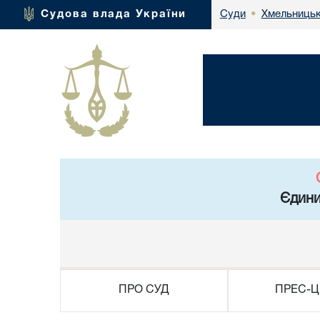
Хмельницьк
Судова влада України
Суди
•
Єдини
ПРО СУД
ПРЕС-Ц