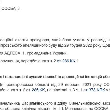
,
БА_3 ,
,
асаційні скарги прокурора, який брав участь у розгляді 
іпровського апеляційного суду від 29 грудня 2022 року що
ля АДРЕСА_1 , громадянина України,
порушення, передбаченого ч. 2
ст. 286 КК
, і
 і встановлені судами першої та апеляційної інстанцій об
Дніпропетровської області від 29 вересня 2021 року О
баченого ч. 2
ст. 286 КК
, на підставі п. 3 ч. 1
ст. 373 КПК
у 
ачальника Васильківського відділу Синельниківської міс
а обласна клінічна лікарня ім. І. І. Мечникова» до ОСОБА_