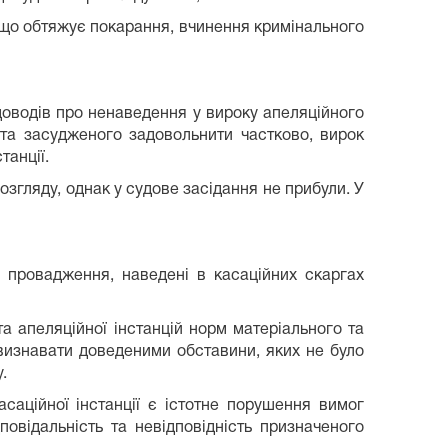
о обтяжує покарання, вчинення кримінального
 доводів про ненаведення у вироку апеляційного
та засудженого задовольнити частково, вирок
танції.
озгляду, однак у судове засідання не прибули. У
о провадження, наведені в касаційних скаргах
а апеляційної інстанцій норм матеріального та
визнавати доведеними обставини, яких не було
.
аційної інстанції є істотне порушення вимог
овідальність та невідповідність призначеного