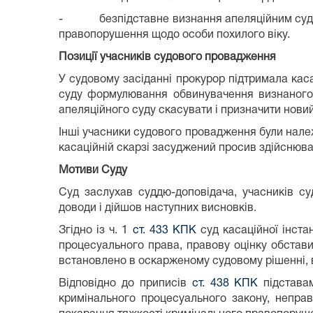
- безпідставне визнання апеляційним судом 
правопорушення щодо особи похилого віку.
Позиції учасників судового провадження
У судовому засіданні прокурор підтримала каса
суду формулювання обвинувачення визнаного 
апеляційного суду скасувати і призначити новий
Інші учасники судового провадження були належн
касаційній скарзі засуджений просив здійснюват
Мотиви Суду
Суд заслухав суддю-доповідача, учасників су
доводи і дійшов наступних висновків.
Згідно із ч. 1
ст. 433 КПК
суд касаційної інста
процесуального права, правову оцінку обстав
встановлено в оскарженому судовому рішенні, в
Відповідно до приписів
ст. 438 КПК
підставам
кримінального процесуального закону, неправ