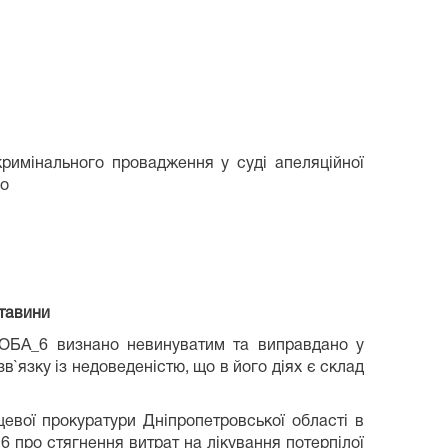
кримінального провадження у суді апеляційної
до
ставини
СОБА_6 визнано невинуватим та виправдано у
зв`язку із недоведеністю, що в його діях є склад
цевої прокуратури Дніпропетровської області в
6 про стягнення витрат на лікування потерпілої