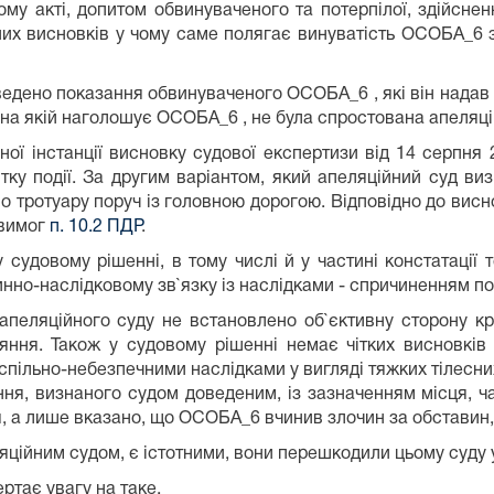
му акті, допитом обвинуваченого та потерпілої, здійсне
них висновків у чому саме полягає винуватість ОСОБА_6 
аведено показання обвинуваченого ОСОБА_6 , які він надав 
й, на якій наголошує ОСОБА_6 , не була спростована апеляц
ої інстанції висновку судової експертизи від 14 серпня 
ку події. За другим варіантом, який апеляційний суд визн
о тротуару поруч із головною дорогою. Відповідно до висн
 вимог
п. 10.2 ПДР
.
 судовому рішенні, в тому числі й у частині констатації 
нно-наслідковому зв`язку із наслідками - спричиненням п
 апеляційного суду не встановлено об`єктивну сторону к
ння. Також у судовому рішенні немає чітких висновків
спільно-небезпечними наслідками у вигляді тяжких тілесн
, визнаного судом доведеним, із зазначенням місця, час
, а лише вказано, що ОСОБА_6 вчинив злочин за обставин,
ляційним судом, є істотними, вони перешкодили цьому суду
ртає увагу на таке.