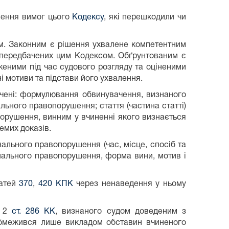
шення вимог цього
Кодексу
, які перешкодили чи
м. Законним є рішення ухвалене компетентним
 передбачених цим Кодексом. Обґрунтованим є
дженими під час судового розгляду та оціненими
і мотиви та підстави його ухвалення.
чені: формулювання обвинувачення, визнаного
льного правопорушення; стаття (частина статті)
порушення, винним у вчиненні якого визнається
емих доказів.
ального правопорушення (час, місце, спосіб та
нального правопорушення, форма вини, мотив і
татей
370
,
420 КПК
через ненаведення у ньому
. 2
ст. 286 КК
, визнаного судом доведеним з
 обмежився лише викладом обставин вчиненого