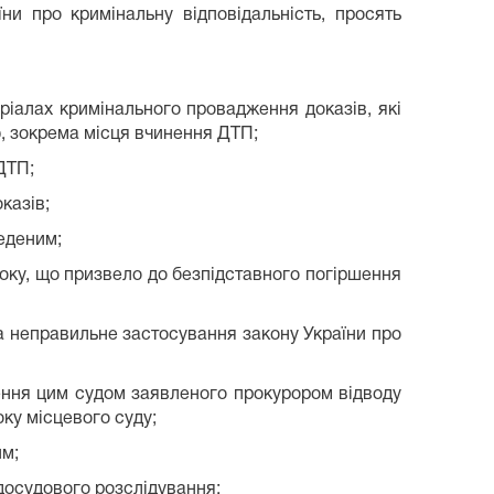
и про кримінальну відповідальність, просять
іалах кримінального провадження доказів, які
ю, зокрема місця вчинення ДТП;
ДТП;
казів;
еденим;
ку, що призвело до безпідставного погіршення
а неправильне застосування закону України про
ня цим судом заявленого прокурором відводу
оку місцевого суду;
м;
осудового розслідування;