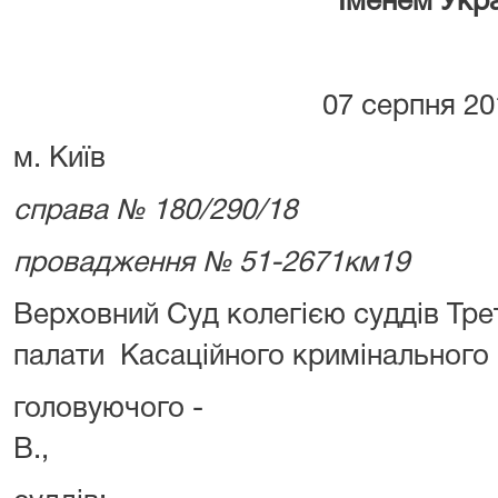
Іменем Укр
07 серпня 20
м. Київ
справа № 180/290/18
провадження № 51-2671км19
Верховний Суд колегією суддів Тре
палати Касаційного кримінального с
головуючого - 
В.,