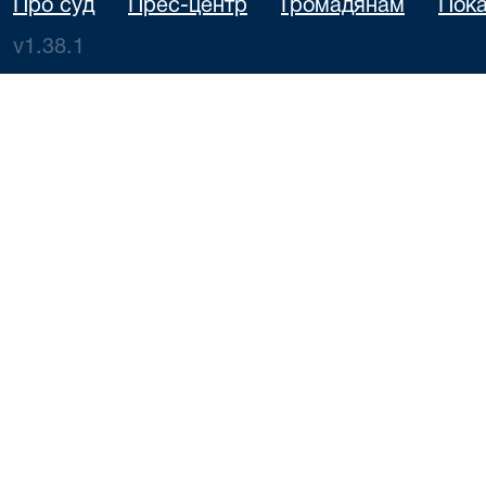
Про суд
Прес-центр
Громадянам
Пока
v1.38.1