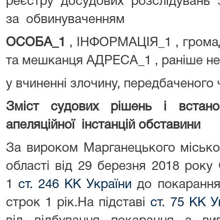
реєстру досудових розслідувань
за обвинуваченням
ОСОБА_1
, ІНФОРМАЦІЯ_1 , грома
та мешканця АДРЕСА_1 , раніше не
у вчиненні злочину, передбаченого 
Зміст судових рішень і встан
апеляційної інстанцій обставини
За вироком Марганецького місько
області від 29 березня 2018 рок
1
ст. 246 КК України
до покарання
строк 1 рік.На підставі
ст. 75 КК У