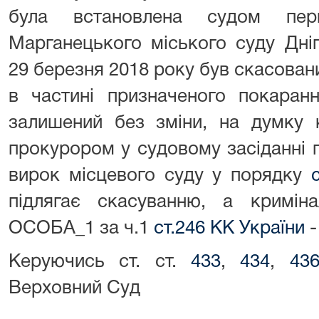
була встановлена судом перш
Марганецького міського суду Дніп
29 березня 2018 року був скасова
в частині призначеного покаранн
залишений без зміни, на думку к
прокурором у судовому засіданні 
вирок місцевого суду у порядку
підлягає скасуванню, а кримі
ОСОБА_1 за ч.1
ст.246 КК України
-
Керуючись ст. ст.
433
,
434
,
43
Верховний Суд