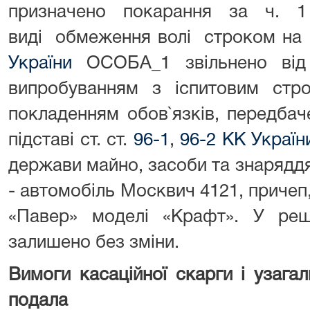
призначено покарання за ч.
виді обмеження волі строком на 1
України
ОСОБА_1 звільнено від 
випробуванням з іспитовим стро
покладенням обов`язків, передба
підставі ст. ст.
96-1
,
96-2 КК Україн
держави майно, засоби та знарядд
- автомобіль Москвич 4121, причеп
«Павер» моделі «Крафт». У реш
залишено без зміни.
Вимоги касаційної скарги і узагал
подала