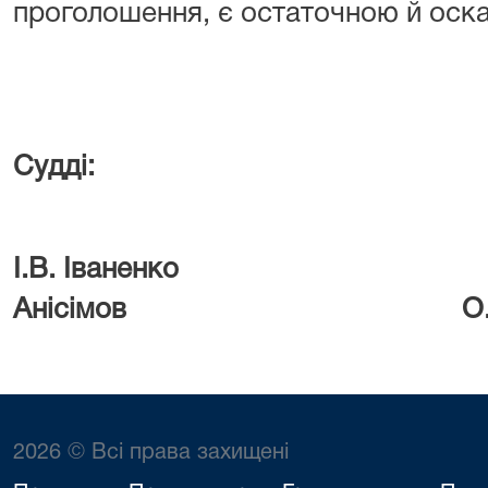
проголошення, є остаточною й оска
Судді:
І.В. Іваненко 
Анісімов О.Л. Бу
2026 © Всі права захищені