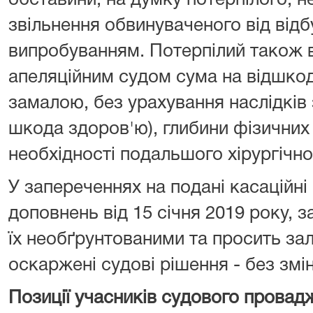
обставини, на думку потерпілого, н
звільнення обвинуваченого від від
випробуванням. Потерпілий також 
апеляційним судом сума на відшко
замалою, без урахування наслідків
шкода здоров'ю), глибини фізичних
необхідності подальшого хірургічно
У запереченнях на подані касаційні
доповнень від 15 січня 2019 року, 
їх необґрунтованими та просить за
оскаржені судові рішення - без змін
Позиції учасників судового провад