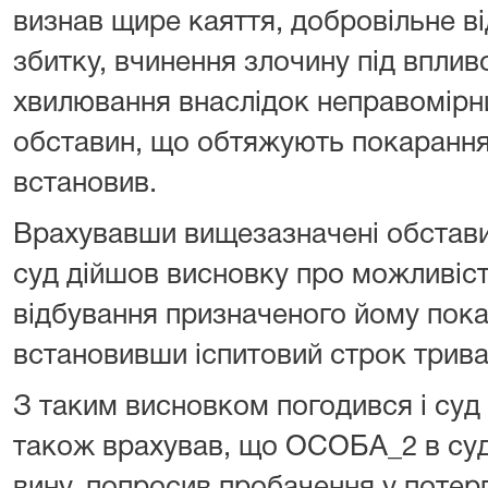
визнав щире каяття, добровільне 
збитку, вчинення злочину під впли
хвилювання внаслідок неправомірних
обставин, що обтяжують покарання
встановив.
Врахувавши вищезазначені обставин
суд дійшов висновку про можливіс
відбування призначеного йому пока
встановивши іспитовий строк трива
З таким висновком погодився і суд а
також врахував, що ОСОБА_2 в суді