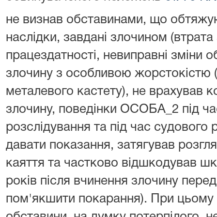
не визнав обставинами, що обтяжу
наслідки, завдані злочином (втрата
працездатності, невиправні зміни о
злочину з особливою жорстокістю 
металевого кастету), не врахував 
злочину, поведінки ОСОБА_2 під ч
розслідування та під час судового 
давати показання, затягував розгл
каяття та частково відшкодував ш
років після вчинення злочину пере
пом'якшити покарання). При цьому