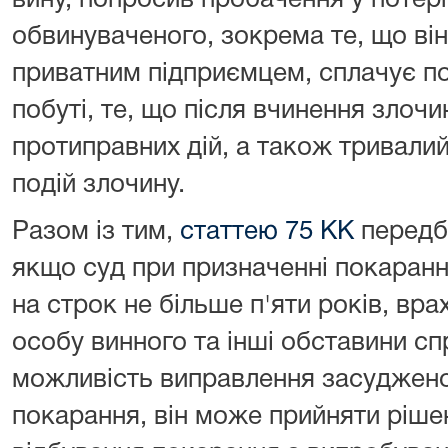
вину, попросив пробачення у потерп
обвинуваченого, зокрема те, що ві
приватним підприємцем, сплачує по
побуті, те, що після вчинення злочи
протиправних дій, а також тривалий
подій злочину.
Разом із тим,
статтею 75 КК
передба
якщо суд при призначенні покаранн
на строк не більше п'яти років, вр
особу винного та інші обставини сп
можливість виправлення засуджено
покарання, він може прийняти рішен