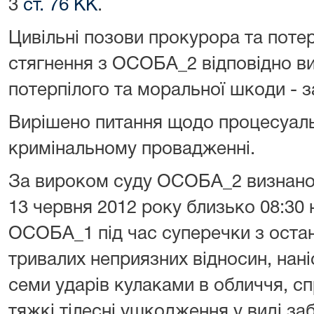
3
ст. 76 КК
.
Цивільні позови прокурора та пот
стягнення з ОСОБА_2 відповідно ви
потерпілого та моральної шкоди - 
Вирішено питання щодо процесуаль
кримінальному провадженні.
За вироком суду ОСОБА_2 визнано 
13 червня 2012 року близько 08:30
ОСОБА_1 під час суперечки з останн
тривалих неприязних відносин, нан
семи ударів кулаками в обличчя, с
тяжкі тілесні ушкодження у виді з