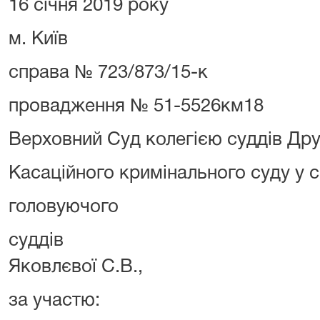
16 січня 2019 року
м. Київ
справа № 723/873/15-к
провадження № 51-5526км18
Верховний Суд колегією суддів Дру
Касаційного кримінального суду у с
головуючого Маті
суддів Мазур
Яковлєвої С.В.,
за участю: