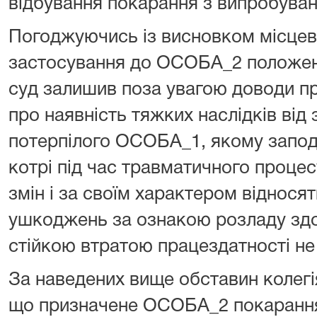
відбування покарання з випробува
Погоджуючись із висновком місцев
застосування до ОСОБА_2 положе
суд залишив поза увагою доводи пр
про наявність тяжких наслідків від
потерпілого ОСОБА_1, якому заподі
котрі під час травматичного проце
змін і за своїм характером віднося
ушкоджень за ознакою розладу здор
стійкою втратою працездатності не 
За наведених вище обставин колегі
що призначене ОСОБА_2 покарання 