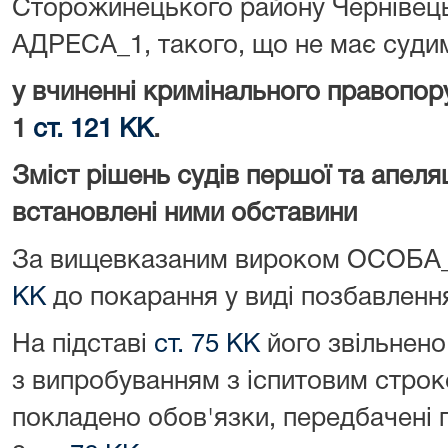
Сторожинецького району Чернівець
АДРЕСА_1, такого, що не має суди
у вчиненні кримінального правопор
1
ст. 121 КК
.
Зміст рішень судів першої та апеляці
встановлені ними обставини
За вищевказаним вироком ОСОБА_2
КК
до покарання у виді позбавлення 
На підставі
ст. 75 КК
його звільнено
з випробуванням з іспитовим строк
покладено обов'язки, передбачені пун