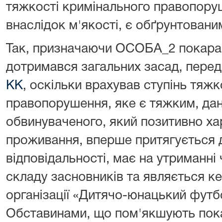
тяжкості кримінального правопору
внаслідок м'якості, є обґрунтовани
Так, призначаючи ОСОБА_2 покаран
дотримався загальних засад, пере
КК
, оскільки врахував ступінь тяж
правопорушення, яке є тяжким, дан
обвинуваченого, який позитивно ха
проживання, вперше притягується 
відповідальності, має на утриманні 
складу засновників та являється к
організації «Дитячо-юнацький футб
Обставинами, що пом'якшують пок