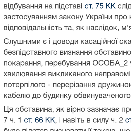
відбування на підставі
ст. 75 КК
слі
застосуванням закону України про 
відповідальність та, як наслідок, 
Слушними є і доводи касаційної с
безпідставного визнання обставин
покарання, перебування ОСОБА_2 у
хвилювання викликаного неправомір
потерпілого - перерізання дружиною
кабелю до будинку обвинуваченого
Ця обставина, як вірно зазначає пр
7 ч. 1
ст. 66 КК
, і навіть в силу ч. 2
с