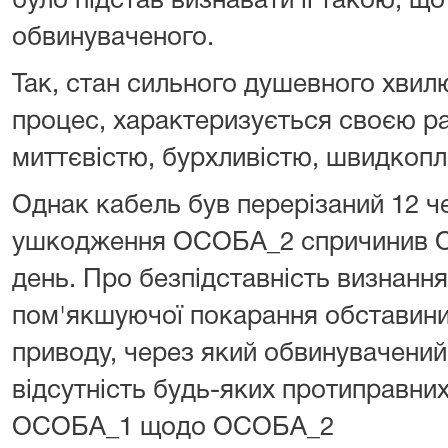
було підстав визнавати її такою, щ
обвинуваченого.
Так, стан сильного душевного хвил
процес, характеризується своєю ра
миттєвістю, бурхливістю, швидкопл
Однак кабель був перерізаний 12 че
ушкодження ОСОБА_2 спричинив О
день. Про безпідставність визнанн
пом'якшуючої покарання обставини 
приводу, через який обвинувачений
відсутність будь-яких протиправних
ОСОБА_1 щодо ОСОБА_2