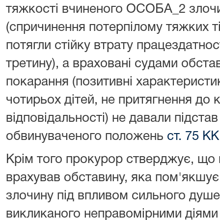
тяжкості вчиненого ОСОБА_2 злочи
(спричинення потерпілому тяжких 
потягли стійку втрату працездатнос
третину), а враховані судами обст
покарання (позитивні характеристик
чотирьох дітей, не притягнення до 
відповідальності) не давали підста
обвинуваченого положень
ст. 75 КК
Крім того прокурор стверджує, що 
врахував обставину, яка пом'якшує
злочину під впливом сильного душ
викликаного неправомірними діями с