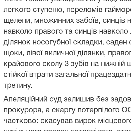
легкого ступеню, переломів гаймор
щелепи, множинних забоїв, синців н
навколо правого та синців навколо 
ділянок носогубної складки, саден 
щоки, лівої виличної ділянки, право
крайового сколу 3 зубів на нижній щ
стійкої втрати загальної працездатн
третину.
Апеляційний суд залишив без задов
прокурора, а скаргу потерпілого 
частково: скасував вирок місцевого