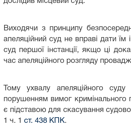
дослідив місцевий суд.
Виходячи з принципу безпосередн
апеляційний суд не вправі дати їм і
суд першої інстанції, якщо ці док
час апеляційного розгляду провадж
Тому ухвалу апеляційного суду 
порушенням вимог кримінального 
є підставою для скасування судовог
1 ч. 1
ст. 438 КПК
.