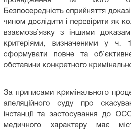
провадження та його об`є
Безпосередність сприйняття доказ
чином дослідити і перевірити як ко
взаємозв`язку з іншими доказами
критеріями, визначеними у ч.
сформувати повне та об`єктивн
обставини конкретного кримінальн
За приписами кримінального проц
апеляційного суду про скасув
інстанції та застосування до ОС
медичного характеру має міс