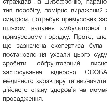
страждав на шизофренію, парано
тип перебігу, помірно виражений 
синдром, потребує примусових за
шляхом надання амбулаторної п
примусовому порядку. Проте, апе
що зазначена експертиза була
постановлення ухвали цього суд
зробити обґрунтований висн
застосування відносно ОСОБА
медичного характеру та визначити
дійсного стану здоров`я на моме
провадження.