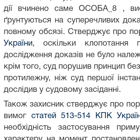
дії вчинено саме ОСОБА_8 , вис
ґрунтуються на суперечливих дока
повному обсязі. Стверджує про п
України
, оскільки клопотання 
дослідження доказів не було нале
крім того, суд порушив принцип без
протилежну, ніж суд першої інстанц
дослідив у судовому засіданні.
Також захисник стверджує про по
вимог
статей 513-514 КПК Украї
необхідність застосування прим
характеру на момент постановлен