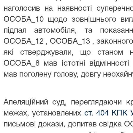
наголосив на наявності суперечн
ОСОБА_10 щодо зовнішнього вигл
підпал автомобіля, та показа
ОСОБА_12 , ОСОБА_13 , законного
які стверджували, що станом 
ОСОБА_8 мав істотні відмінності 
мав поголену голову, довгу неохайн
Апеляційний суд, переглядаючи к
межах, установлених
ст. 404 КПК 
письмові докази, допитав свідка О