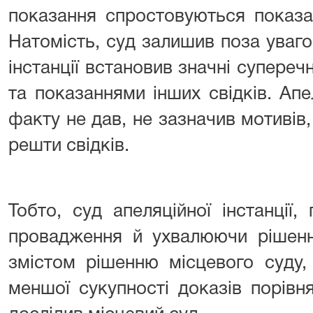
показання спростовуються показ
Натомість, суд залишив поза уваг
інстанції встановив значні супереч
та показаннями інших свідків. Ап
факту не дав, не зазначив мотивів,
решти свідків.
Тобто, суд апеляційної інстанції
провадження й ухвалюючи рішенн
змістом рішенню місцевого суду
меншої сукупності доказів порівн