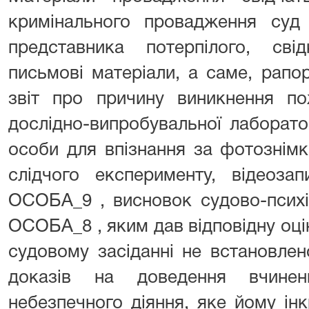
кримінального провадження суд 
представника потерпілого, свід
письмові матеріали, а саме, рап
звіт про причину виникнення по
дослідно-випробувальної лаборато
особи для впізнання за фотознім
слідчого експерименту, відеоза
ОСОБА_9 , висновок судово-психі
ОСОБА_8 , яким дав відповідну оцін
судовому засіданні не встановлен
доказів на доведення вчине
небезпечного діяння, яке йому ін