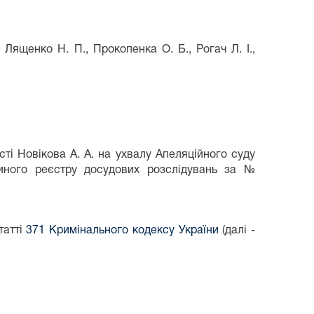
., Лященко Н. П., Прокопенка О. Б., Рогач Л. І.,
ті Новікова А. А. на ухвалу Апеляційного суду
иного реєстру досудових розслідувань за №
татті
371 Кримінального кодексу України
(далі -