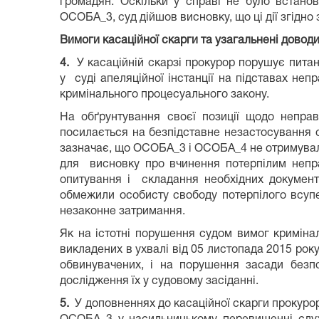
громадян. Оскільки у справі не було встано
ОСОБА_3, суд дійшов висновку, що ці дії згідно
Вимоги касаційної скарги та узагальнені доводи 
4.
У касаційній скарзі прокурор порушує пита
у суді апеляційної інстанції на підставах не
кримінального процесуального закону.
На обґрунтування своєї позиції щодо неправ
посилається на безпідставне незастосування
зазначає, що ОСОБА_3 і ОСОБА_4 не отримували 
для висновку про вчинення потерпілим непра
опитування і складання необхідних документ
обмежили особисту свободу потерпілого всу
незаконне затримання.
Як на істотні порушення судом вимог кримінал
викладених в ухвалі від 05 листопада 2015 ро
обвинувачених, і на порушення засади безпос
дослідження їх у судовому засіданні.
5.
У доповненнях до касаційної скарги прокур