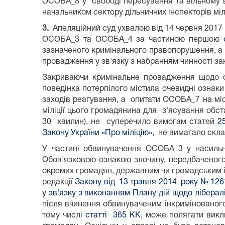
ОСОБА_8 у свободі пересування та вільному ви
начальником сектору дільничних інспекторів мі
3.
Апеляційний суд ухвалою від 14 червня 2017 
ОСОБА_3 та ОСОБА_4 за частиною першою
зазначеного кримінального правопорушення, 
провадження у зв'язку з набранням чинності зак
Закриваючи кримінальне провадження щодо 
поведінка потерпілого містила очевидні ознак
заходів реагування, а опитати ОСОБА_7 на міс
міліції цього громадянина для з'ясування обс
30 хвилин), не суперечило вимогам статей
2
Закону України «Про міліцію»
, не вимагало скл
У частині обвинувачення ОСОБА_3 у насильн
Обов'язковою ознакою злочину, передбаченог
окремих громадян, державним чи громадським ін
редакції
Закону від 13 травня 2014 року № 1261
у зв'язку з виконанням Плану дій щодо лібера
після вчинення обвинуваченим інкримінованого
тому числі
статті 365 КК
, може полягати викл