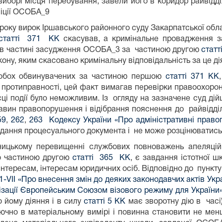
борі місця перебування, завели його в коридор райвідді
ліції ОСОБА_9
року вирок Іршавського районного суду Закарпатської обла
статті 371 КК
скасував, а кримінальне провадження зак
а в частині засудження ОСОБА_3 за частиною другою
стат
ону, яким скасовано кримінальну відповідальність за це ді
обох обвинувачених за частиною першою
статті 371 КК
и протиправності, цей факт вимагав перевірки правоохор
ці події було неможливим. Із огляду на зазначене суд д
тавин правопорушення і відібрання пояснення до райвідділ
59
,
262
,
263 Кодексу України «Про адміністративні прав
адання процесуального документа і не може розцінюватись 
ицькому перевищенні службових повноважень апеляцій
о частиною другою
статті 365 КК
, є завдання істотної 
тересам, інтересам юридичних осіб. Відповідно до пункту
-VІІ «Про внесення змін до деяких законодавчих актів Укра
лізації Європейським Союзом візового режиму для України
 йому діяння і в силу
статті 5 КК
має зворотну дію в часі)
ючно в матеріальному вимірі і повинна становити не мен