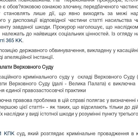
ових повноважень. На переконання прокурора, істотна
 є обов?язковою ознакою злочину, передбаченого части
ну становлять лише дії, що явно виходять за межі на
 у диспозиції відповідної частини статті насильства 
аленту завданої шкоди. Прокурор наголошує, що наслідко
і належать до найвищих соціальних цінностей. Із огляду 
тті 365 КК
.
позицію державного обвинувачення, викладену у касаційні
 апеляційної інстанції.
Палати Верховного Суду
аційного кримінального суду у складі Верховного Суду (
ти Верховного Суду (далі - Велика Палата) є виключна 
я єдиної правозастосовчої практики
ючна правова проблема в цій справі полягає у визначенні 
першою цієї статті» - як таких, що відсилають тільки до д
 наслідки у виді істотної шкоди у розумінні пункту третьог
-1 КПК
суд, який розглядає кримінальне провадження в к