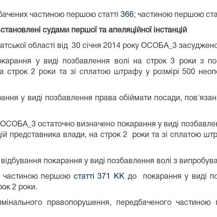
дбачених частиною першою статті
366
; частиною першою ста
становлені судами першої та апеляційної інстанцій
тської області від 30 січня 2014 року ОСОБА_3 засуджено
карання у виді позбавлення волі на строк 3 роки з по
 строк 2 роки та зі сплатою штрафу у розмірі 500 неоп
рання у виді позбавлення права обіймати посади, пов'язан
 ОСОБА_3 остаточно визначено покарання у виді позбавле
ій представника влади, на строк 2 роки та зі сплатою шт
ідбування покарання у виді позбавлення волі з випробуван
а частиною першою
статті 371 КК
до покарання у виді по
ок 2 роки.
мінального правопорушення, передбаченого частиною 