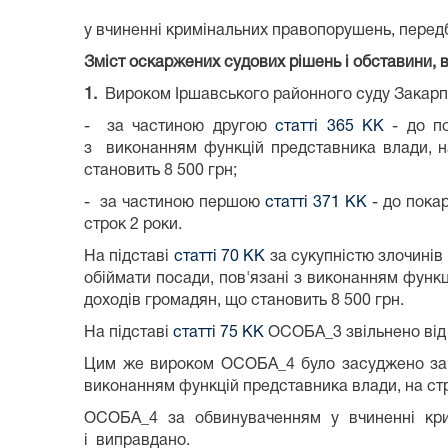
у вчиненні кримінальних правопорушень, пере
Зміст оскаржених судових рішень і обставини, в
1.
Вироком Іршавського районного суду Закарпа
- за частиною другою
статті 365 КК
- до по
з виконанням функцій представника влади, на
становить 8 500 грн;
- за частиною першою
статті 371 КК
- до пока
строк 2 роки.
На підставі
статті 70 КК
за сукупністю злочинів
обіймати посади, пов'язані з виконанням функц
доходів громадян, що становить 8 500 грн.
На підставі
статті 75 КК
ОСОБА_3 звільнено від в
Цим же вироком ОСОБА_4 було засуджено з
виконанням функцій представника влади, на стр
ОСОБА_4 за обвинуваченням у вчиненні кри
і виправдано.