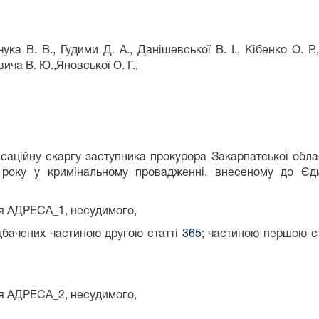
ука В. В., Гудими Д. А., Данішевської В. І., Кібенко О. Р
евича В. Ю.,Яновської О. Г.,
асаційну скаргу заступника прокурора Закарпатської облас
 року у кримінальному провадженні, внесеному до Єд
я АДРЕСА_1, несудимого,
дбачених частиною другою статті
365
; частиною першою с
я АДРЕСА_2, несудимого,