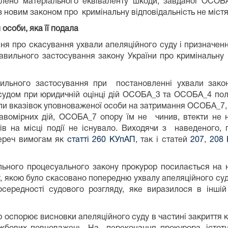
влено матеріального еквіваленту шкоди, завданої ОСО
 з новим законом про кримінальну відповідальність не міст
особи, яка її подала
ння про скасування ухвали апеляційного суду і призначе
правильного застосування закону України про кримінальну 
ильного застосування при постановленні ухвали закон
 судом при юридичній оцінці дій ОСОБА_3 та ОСОБА_4 по
вказівок уповноваженої особи на затримання ОСОБА_7, на 
вомірних дій, ОСОБА_7 опору їм не чинив, втекти не 
ів на місці події не існувало. Виходячи з наведеног
переч вимогам як
статті 260 КУпАП
, так і статей
207
,
208
ьного процесуального закону прокурор посилається на не
ку, якою було скасовано попередню ухвалу апеляційного су
ередності судового розгляду, яке виразилося в іншій о
ор оспорює висновки апеляційного суду в частині закритт