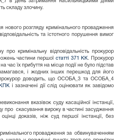
БА_7 в день затримання насильницькими діями
ять складу злочину.
ння нового розгляду кримінального провадження
відповідальність та істотного порушення вимог
у про кримінальну відповідальність прокурор
ложень частини першої
статті 371 КК
. Прокурор
час їх прибуття на місце події не було підстав
намагався, і жодних інших перешкод для його
о, прокурор доводить, що ОСОБА_3 та ОСОБА_4
 КПК
і зазначені дії слід оцінювати як завідомо
виконання вказівок суду касаційної інстанції,
ду про скасування вироку в частині засудження
цінці доказів, ніж суд першої інстанції, без
я кримінального провадження за обвинуваченням