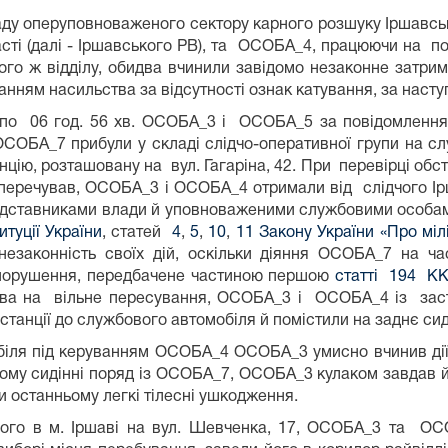
ду оперуповноваженого сектору карного розшуку Іршавськ
сті (далі - Іршавського РВ), та ОСОБА_4, працюючи на поса
ього ж відділу, обидва вчинили завідомо незаконне затр
ням насильства за відсутності ознак катування, за наст
в. по 06 год. 56 хв. ОСОБА_3 і ОСОБА_5 за повідомленн
ОБА_7 прибули у складі слідчо-оперативної групи на сл
ію, розташовану на вул. Гагаріна, 42. При перевірці обс
 заперечував, ОСОБА_3 і ОСОБА_4 отримали від слідчого І
представниками влади й уповноваженими службовими особам
итуції України
, статей
4
,
5
,
10
,
11 Закону України «Про міл
 незаконність своїх дій, оскільки діяння ОСОБА_7 на ч
опорушення, передбачене частиною першою
статті 194 К
ва на вільне пересування, ОСОБА_3 і ОСОБА_4 із засто
танції до службового автомобіля й помістили на заднє сид
омобіля під керуванням ОСОБА_4 ОСОБА_3 умисно вчинив ді
ому сидінні поряд із ОСОБА_7, ОСОБА_3 кулаком завдав йом
 останньому легкі тілесні ушкодження.
аного в м. Іршаві на вул. Шевченка, 17, ОСОБА_3 та О