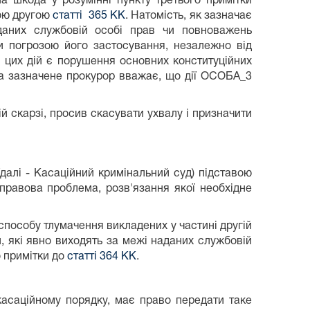
 шкода у розумінні пункту третього примітки
ною другою
статті 365 КК
. Натомість, як зазначає
даних службовій особі прав чи повноважень
чи погрозою його застосування, незалежно від
м цих дій є порушення основних конституційних
на зазначене прокурор вважає, що дії ОСОБА_3
й скарзі, просив скасувати ухвалу і призначити
далі - Касаційний кримінальний суд) підставою
правова проблема, розв'язання якої необхідне
способу тлумачення викладених у частині другій
ій, які явно виходять за межі наданих службовій
о примітки до
статті 364 КК
.
асаційному порядку, має право передати таке