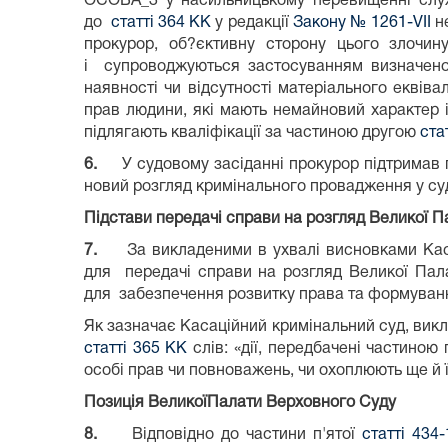
ОСОБА_3 у насильницькому перевищенні служб
до
статті 364 КК
у редакції
Закону № 1261-
VІІ
не
прокурор, об?єктивну сторону цього злочи
і супроводжуються застосуванням визначеного
наявності чи відсутності матеріального еквів
прав людини, які мають немайновий характер 
підлягають кваліфікації за частиною другою
ста
6.
У судовому засіданні прокурор підтримав 
новий розгляд кримінального провадження у суді
Підстави передачі справи на розгляд Великої 
7.
За викладеними в ухвалі висновками Кас
для передачі справи на розгляд Великої Пала
для забезпечення розвитку права та формуванн
Як зазначає Касаційний кримінальний суд, викл
статті 365 КК
слів: «дії, передбачені частиною 
особі прав чи повноважень, чи охоплюють ще й їх
Позиція ВеликоїПалати Верховного Суду
8.
Відповідно до частини п'ятої
статті 434