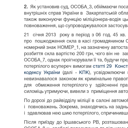
2.
Як установив суд, ОСОБА_3, обіймаючи поса
внутрішніх справ України в Закарпатській обла
також виконуючи функцію міліціонера-водія ц
повноваження, що супроводжувалося застосуван
21 січня 2013 року в період з 06 год. 45 х
про пошкодження скла в касі громадянином ОС
номерний знак НОМЕР_1, на зазначену автостанц
розбиття скла вартістю 200 грн, чого він не
ОСОБА_7, однак проігнорували її та, будучи 
потерпілого всупереч вимогам
статті 29 Конст
кодексу України
(далі -
КПК
), усвідомлюючи
невизнавалося законом як кримінальне прав
для обмеження потерпілого у здійсненні пра
силоміць утримуючи, вивели з приміщення автос
По дорозі до райвідділу міліції в салоні авт
і повноважень. Зокрема, знаходячись на заднь
і здавлював нею шию потерпілого, спричинивши
Після приїзду до Іршавського РВ, розташов