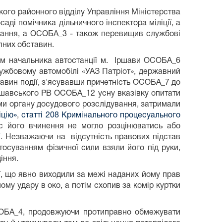
ого районного відділу Управління Міністерства
ді помічника дільничного інспектора міліції, а
имання, а ОСОБА_3 - також перевищив службові
упних обставин.
ям начальника автостанції м. Іршави ОСОБА_6
ужбовому автомобілі «УАЗ Патріот», державний
тавин події, з'ясувавши причетність ОСОБА_7 до
ршавського РВ ОСОБА_12 усну вказівку опитати
и органу досудового розслідування, затримали
іцію»
,
статті 208 Кримінального процесуального
ас його вчинення не могло розцінюватись або
К
. Незважаючи на відсутність правових підстав
суванням фізичної сили взяли його під руки,
іння.
ї, що явно виходили за межі наданих йому прав
у удару в око, а потім схопив за комір куртки
СОБА_4, продовжуючи протиправно обмежувати