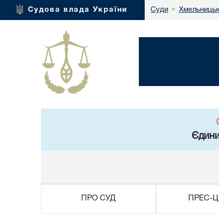
Хмельницьк
Судова влада України
Суди
•
Єдини
ПРО СУД
ПРЕС-Ц