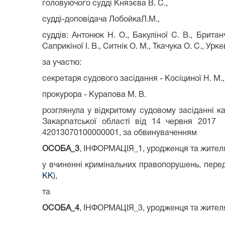
головуючого судді Князєва В. С.,
судді-доповідача ЛобойкаЛ.М.,
суддів: Антонюк Н. О., Бакуліної С. В., Британч
Саприкіної І. В., Ситнік О. М., Ткачука О. С., Урк
за участю:
секретаря судового засідання - Косіциної Н. М.,
прокурора - Курапова М. В.
розглянула у відкритому судовому засіданні к
Закарпатської області від 14 червня 2017
42013070100000001, за обвинуваченням
ОСОБА_3
, ІНФОРМАЦІЯ_1, уродженця та жител
у вчиненні кримінальних правопорушень, пере
КК
),
та
ОСОБА_4
, ІНФОРМАЦІЯ_3, уродженця та жител