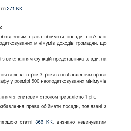
тті
371 КК
.
:
збавленням права обіймати посади, пов'язані
одатковуваних мінімумів доходів громадян, що
і з виконанням функцій представника влади, на
ння волі на строк 3 роки з позбавленням права
рафу у розмірі 500 неоподатковуваних мінімумів
ням з іспитовим строком тривалістю 1 рік.
збавлення права обіймати посади, пов'язані з
першою статті
366 КК
, визнано невинуватим