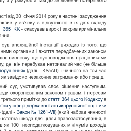
лу й утримували там до звільнення потерпілого
сті від 30 січня 2014 року в частині засудження
рив у зв'язку з відсутністю в їх діях складу
ті 365 КК
- скасував вирок і закрив кримінальне
яння.
, суд апеляційної інстанції виходив із того, що
онними органами і вжиття передбачених законом
ійшов висновку, що супроводження працівниками
у, де він перебував нетривалий час (не більше
опорушення»
(далі - КУаАП) і чинного на той час
як завідомо незаконне затримання або привід.
ний суд умотивував своє рішення наступним.
шкоди охоронюваним законом правам, інтересам
 третього примітки до
статті 364 цього Кодексу
в
їни у сфері державної антикорупційної політики
»
(далі -
Закон № 1261-VII
) (який набрав чинності
 істотна шкода для цілей правозастосування, в
ш як 100 неоподатковуваних мінімумів доходів