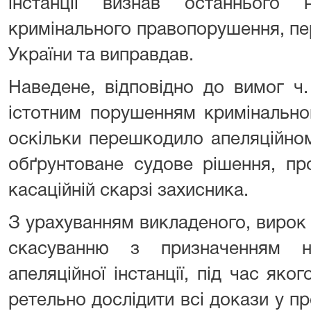
інстанції визнав останнього 
кримінального правопорушення, пер
України та виправдав.
Наведене, відповідно до вимог ч.
істотним порушенням кримінально
оскільки перешкодило апеляційном
обґрунтоване судове рішення, п
касаційній скарзі захисника.
З урахуванням викладеного, вирок 
скасуванню з призначенням н
апеляційної інстанції, під час яко
ретельно дослідити всі докази у пр