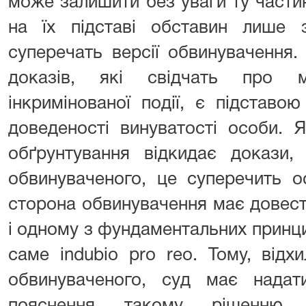
може залишити без уваги ту части
на їх підставі обставин лише 
суперечать версії обвинувачення.
доказів, які свідчать про м
інкримінованої події, є підставо
доведеності винуватості особи. 
обґрунтування відкидає докази,
обвинуваченого, це суперечить о
сторона обвинувачення має довест
і одному з фундаментальних принци
саме indubio pro reo. Тому, від
обвинуваченого, суд має надати