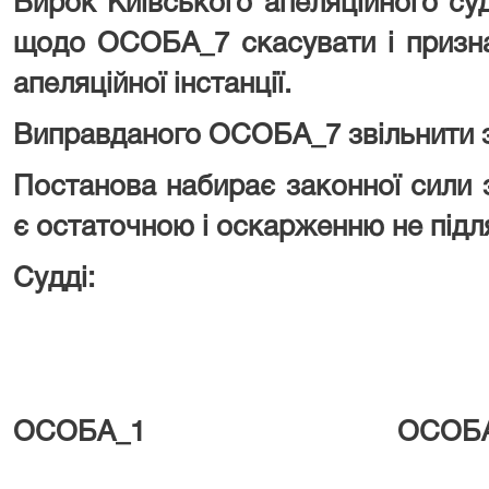
Вирок Київського апеляційного су
щодо ОСОБА_7 скасувати і призна
апеляційної інстанції.
Виправданого ОСОБА_7 звільнити з
Постанова набирає законної сили 
є остаточною і оскарженню не пі
Судді:
ОСОБА_1
ОСОБ