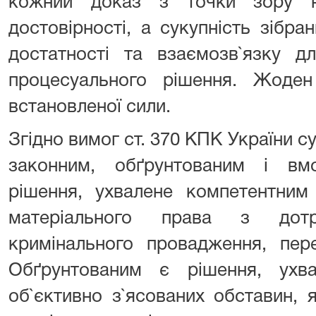
кожний доказ з точки зору на
достовірності, а сукупність зібра
достатності та взаємозв`язку дл
процесуального рішення. Жоде
встановленої сили.
Згідно вимог ст. 370 КПК України с
законним, обґрунтованим і вм
рішення, ухвалене компетентним
матеріального права з до
кримінального провадження, пер
Обґрунтованим є рішення, ухв
об`єктивно з`ясованих обставин, 