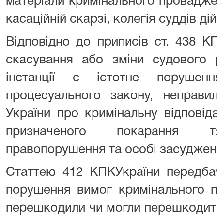
матеріали кримінального провадже
касаційній скарзі, колегія суддів д
Відповідно до приписів ст. 438 К
скасування або зміни судового 
інстанції є істотне порушен
процесуального закону, неправи
України про кримінальну відповіда
призначеного покарання тя
правопорушення та особі засуджен
Статтею 412 КПКУкраїни передбач
порушення вимог кримінального п
перешкодили чи могли перешкодити