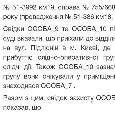
№ 51-3992 км19, справа № 755/6685
року (провадження № 51-386 км18, 
Свідки ОСОБА_9 та ОСОБА_10 під
суді вказали, що приїхали до відділ
на вул. Підлісній в м. Києві, д
прибуттю слідчо-оперативної гру
слідчі дії. Також ОСОБА_10 зазна
групу вони очікували у приміщенн
знаходився ОСОБА_7 .
Разом з цим, свідок захисту ОСОБА
показав, що