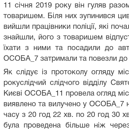
11 січня 2019 року він гуляв ра
товаришем. Біля них зупинився цив
вийшли працівники поліції, які поча
знайшли, його з товаришем відпу
їхати з ними та посадили до авт
ОСОБА_7 затримали та повезли до 
Як слідує із протоколу огляду міс
рокуслідчий слідчого відділу Св
Києві ОСОБА_11 провела огляд місця
виявлено та вилучено у ОСОБА_7 н
часу з 20 год 22 хв. по 20 год 30 х
була проведена більше ніж через