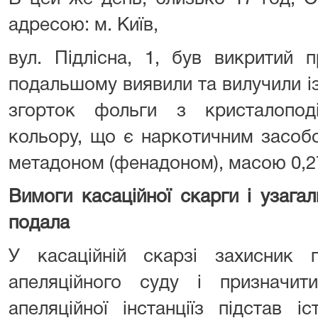
адресою: м. Київ,
вул. Підлісна, 1, був викритий п
подальшому виявили та вилучили із
згорток фольги з кристалопод
кольору, що є наркотичним засобо
метадоном (фенадоном), масою 0,27
Вимоги касаційної скарги і узагал
подала
У касаційній скарзі захисник 
апеляційного суду і призначи
апеляційної інстанціїз підстав 