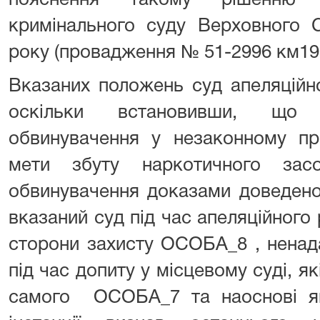
пояснення такому рішенню (
кримінального суду Верховного 
року (провадження № 51-2996 км19,
Вказаних положень суд апеляційно
оскільки встановивши, що
обвинувачення у незаконному при
мети збуту наркотичного зас
обвинувачення доказами доведено
вказаний суд під час апеляційного 
сторони захисту ОСОБА_8 , ненад
під час допиту у місцевому суді, я
самого ОСОБА_7 та наоснові як