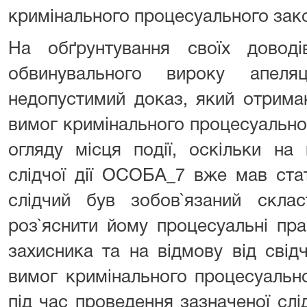
кримінального процесуального зако
На обґрунтування своїх довод
обвинувального вироку апеля
недопустимий доказ, який отрима
вимог кримінального процесуально
огляду місця події, оскільки на
слідчої дії ОСОБА_7 вже мав ста
слідчий був зобов`язаний склас
роз`яснити йому процесуальні пра
захисника та на відмову від свід
вимог кримінального процесуальн
під час проведення зазначеної слід