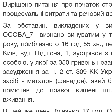
Вирішено питання про початок стр
процесуальні витрати та речовий д
За обставин, викладених у ви
ОСОБА_7 визнано винуватим у то
року, приблизно о 16 год 55 хв., 
Київ, вул. Підлісна, 1, зустрівся 
особою, у якої за 350 гривень неза
засудження за ч. 2 ст. 309 КК Ук
засіб - метадон (фенадон), який 
помістив до правої кишені шт
вживання.
В цей же день, близько 17 год, 