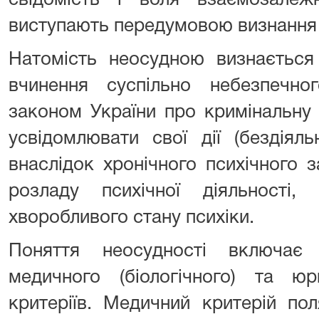
свідомість і воля взаємозале
виступають передумовою визнання
Натомість неосудною визнається
вчинення суспільно небезпечног
законом України про кримінальну 
усвідомлювати свої дії (бездіял
внаслідок хронічного психічного 
розладу психічної діяльності
хворобливого стану психіки.
Поняття неосудності включає
медичного (біологічного) та юри
критеріїв. Медичний критерій по