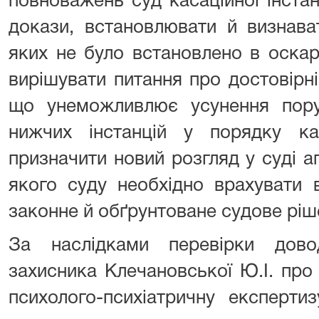
повноважень суд касаційної інстан
докази, встановлювати й визнава
яких не було встановлено в оска
вирішувати питання про достовірні
що унеможливлює усунення пор
нижчих інстанцій у порядку кас
призначити новий розгляд у суді апе
якого суду необхідно врахувати 
законне й обґрунтоване судове ріш
За наслідками перевірки дово
захисника Клечановської Ю.І. про
психолого-психіатричну експерт