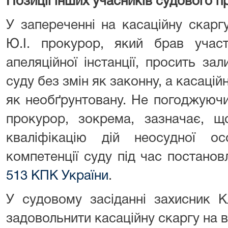
Позиції інших учасників судового 
У запереченні на касаційну скарг
Ю.І. прокурор, який брав учас
апеляційної інстанції, просить за
суду без змін як законну, а касацій
як необґрунтовану. Не погоджуючи
прокурор, зокрема, зазначає, щ
кваліфікацію дій неосудної о
компетенції суду під час постано
513 КПК України
.
У судовому засіданні захисник К
задовольнити касаційну скаргу на в