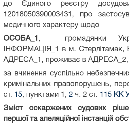
до Єдиного реєстру досудов
12018050390003431, про застосу
медичного характеру щодо
ОСОБА_1
, громадянки Укра
ІНФОРМАЦІЯ_1 в м. Стерлітамак, 
АДРЕСА_1, проживає в АДРЕСА_2,
за вчинення суспільно небезпечни
кримінальних правопорушень, пере
ст.
15
, пунктами 1,
2
ч. 2 ст.
115 КК 
Зміст оскаржених судових ріше
першої та апеляційної інстанцій об