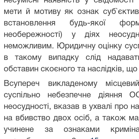
несумісні наявність у свідомост
мети й мотиву як ознак суб`єктив
встановлення будь-якої ф
необережності) у діях неосуд
неможливим. Юридичну оцінку сусп
в такому випадку слід надава
обставин скоєного та наслідків, що
Всупереч викладеному місцеви
суспільно небезпечне діяння 
неосудності, вказав в ухвалі про н
на вбивство двох осіб, а також мал
учинене за ознаками криміна