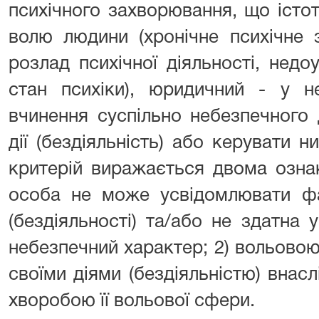
психічного захворювання, що істот
волю людини (хронічне психічне 
розлад психічної діяльності, нед
стан психіки), юридичний - у н
вчинення суспільно небезпечного 
дії (бездіяльність) або керувати
критерій виражається двома ознак
особа не може усвідомлювати фа
(бездіяльності) та/або не здатна 
небезпечний характер; 2) вольово
своїми діями (бездіяльністю) внас
хворобою її вольової сфери.