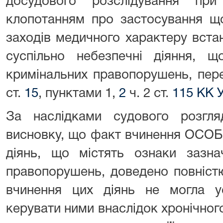
досудового розслідування пр
клопотанням про застосування 
заходів медичного характеру вста
суспільно небезпечні діяння, щ
кримінальних правопорушень, пере
ст.
15
, пунктами 1,
2
ч. 2 ст.
115 КК 
За наслідками судового розгл
висновку, що факт вчинення ОСОБ
діянь, що містять ознаки зазна
правопорушень, доведено повніст
вчинення цих діянь не могла ус
керувати ними внаслідок хронічног