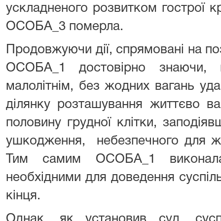
ускладненого розвитком гострої к
ОСОБА_3 померла.
Продовжуючи дії, спрямовані на по
ОСОБА_1 достовірно знаючи,
малолітнім, без жодних вагань уд
ділянку розташування життєво ва
половину грудної клітки, заподія
ушкодження, небезпечного для жи
Тим самим ОСОБА_1 виконала
необхідними для доведення суспіл
кінця.
Однак, як установив суд, сусп