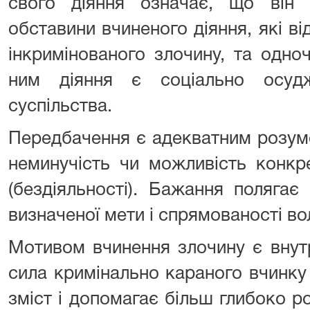
свого діяння означає, що він 
обставини вчиненого діяння, які в
інкримінованого злочину, та одно
ним діяння є соціально осуд
суспільства.
Передбачення є адекватним розум
неминучість чи можливість конкре
(бездіяльності). Бажання полягає
визначеної мети і спрямованості вол
Мотивом вчинення злочину є внут
сила кримінально караного вчинку
зміст і допомагає більш глибоко р