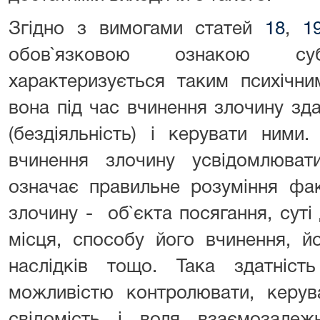
Згідно з вимогами статей
18
,
1
обов`язковою ознакою су
характеризується таким психічн
вона під час вчинення злочину зда
(бездіяльність) і керувати ними
вчинення злочину усвідомлювати 
означає правильне розуміння фак
злочину - об`єкта посягання, суті 
місця, способу його вчинення, й
наслідків тощо. Така здатніс
можливістю контролювати, керув