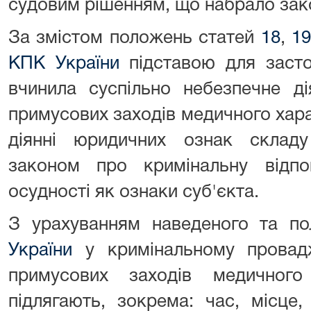
судовим рішенням, що набрало зако
За змістом положень статей
18
,
1
КПК України
підставою для засто
вчинила суспільно небезпечне ді
примусових заходів медичного хара
діянні юридичних ознак складу
законом про кримінальну відпов
осудності як ознаки суб'єкта.
З урахуванням наведеного та п
України
у кримінальному провад
примусових заходів медичного
підлягають, зокрема: час, місце,