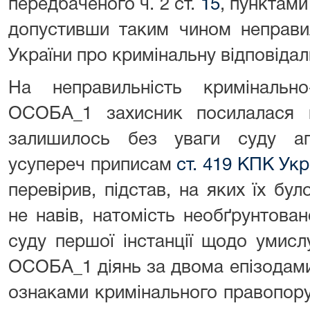
передбаченого ч. 2 ст.
15
, пунктами
допустивши таким чином неправи
України про кримінальну відповідал
На неправильність кримінально
ОСОБА_1 захисник посилалася в
залишилось без уваги суду апел
усупереч приписам
ст. 419 КПК Укр
перевірив, підстав, на яких їх б
не навів, натомість необґрунтова
суду першої інстанції щодо умисл
ОСОБА_1 діянь за двома епізодам
ознаками кримінального правопору