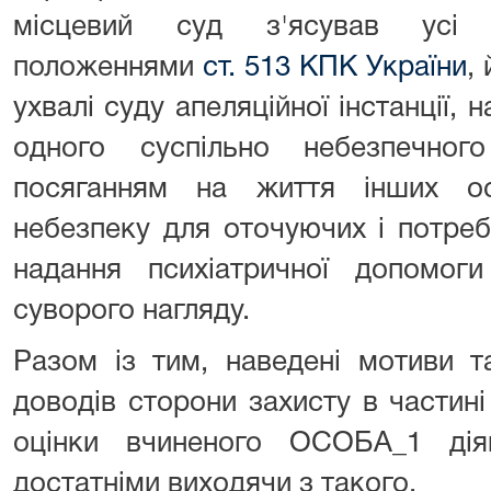
місцевий суд з'ясував усі о
положеннями
ст. 513 КПК України
,
ухвалі суду апеляційної інстанції, 
одного суспільно небезпечног
посяганням на життя інших о
небезпеку для оточуючих і потреб
надання психіатричної допомог
суворого нагляду.
Разом із тим, наведені мотиви т
доводів сторони захисту в частин
оцінки вчиненого ОСОБА_1 ді
достатніми виходячи з такого.