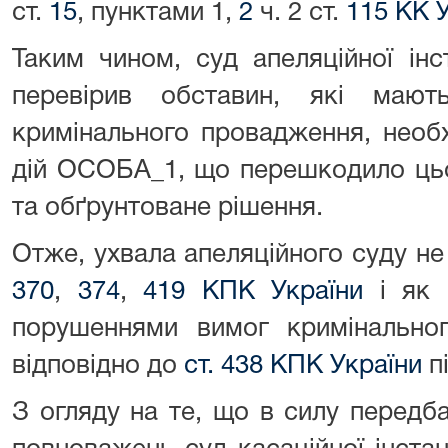
ст.
15
, пунктами 1,
2
ч. 2 ст.
115 КК 
Таким чином, суд апеляційної ін
перевірив обставин, які мают
кримінального провадження, необх
дій ОСОБА_1, що перешкодило цьо
та обґрунтоване рішення.
Отже, ухвала апеляційного суду не
370
,
374
,
419 КПК України
і як 
порушеннями вимог кримінальног
відповідно до
ст. 438 КПК України
п
З огляду на те, що в силу перед