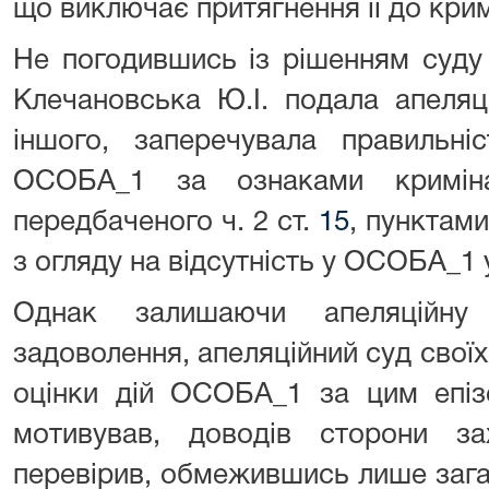
що виключає притягнення її до крим
Не погодившись із рішенням суду 
Клечановська Ю.І. подала апеляці
іншого, заперечувала правильні
ОСОБА_1 за ознаками криміна
передбаченого ч. 2 ст.
15
, пунктами
з огляду на відсутність у ОСОБА_1 
Однак залишаючи апеляційну
задоволення, апеляційний суд свої
оцінки дій ОСОБА_1 за цим епі
мотивував, доводів сторони з
перевірив, обмежившись лише зага