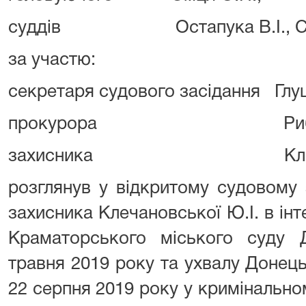
суддів Остапука В.І., Сли
за участю:
секретаря судового засідання Глуш
прокурора Рибачук
захисника Клечановс
розглянув у відкритому судовому 
захисника Клечановської Ю.І. в і
Краматорського міського суду Д
травня 2019 року та ухвалу Донець
22 серпня 2019 року у кримінальн