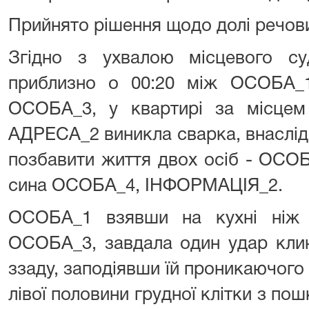
Прийнято рішення щодо долі речови
Згідно з ухвалою місцевого с
приблизно о 00:20 між ОСОБА_
ОСОБА_3, у квартирі за місце
АДРЕСА_2 виникла сварка, внаслі
позбавити життя двох осіб - ОСОБ
сина ОСОБА_4, ІНФОРМАЦІЯ_2.
ОСОБА_1 взявши на кухні ніж 
ОСОБА_3, завдала один удар клин
ззаду, заподіявши їй проникаючого
лівої половини грудної клітки з по