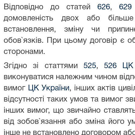
Відповідно до статей
626
,
629
домовленість двох або більше
встановлення, зміну чи припи
обов`язків. При цьому договір є 
сторонами.
Згідно зі статтями
525
,
526 ЦК
виконуватися належним чином відп
вимог
ЦК України
, інших актів цив
відсутності таких умов та вимог зв
інших вимог, що звичайно ставлят
від зобов`язання або зміна його 
інше не встановлено договором аб