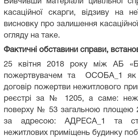
Вивчивши матеріали цивільної сп
касаційної скарги, відзиву на н
висновку про залишення касаційної
огляду на таке.
Фактичні обставини справи, встано
25 квітня 2018 року між АБ «
пожертвувачем та ОСОБА_1 як 
договір пожертви нежитлового при
реєстрі за № 1205, а саме: неж
поверху № 53 загальною площею 2
за адресою: АДРЕСА_1 та ста
нежитлових приміщень будинку побу