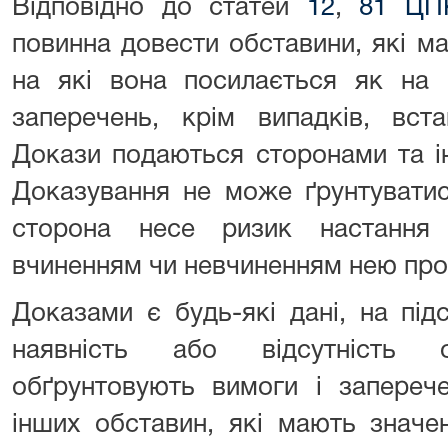
Відповідно до статей
12
,
81 ЦП
повинна довести обставини, які м
на які вона посилається як на 
заперечень, крім випадків, вст
Докази подаються сторонами та і
Доказування не може ґрунтувати
сторона несе ризик настання н
вчиненням чи невчиненням нею про
Доказами є будь-які дані, на під
наявність або відсутність 
обґрунтовують вимоги і заперече
інших обставин, які мають значе