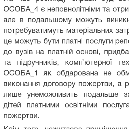
ОСОБА_4 є неповнолітніми та отри
але в подальшому можуть виникну
потребуватимуть матеріальних затр
це можуть бути платні послуги реп
до вузів на платній основі, придб
та підручників, комп`ютерної те
ОСОБА_1 як обдарована не обм
виконання договору пожертви, а р
лише унеможливить подальше заб
дітей платними освітніми послу
пожертви.