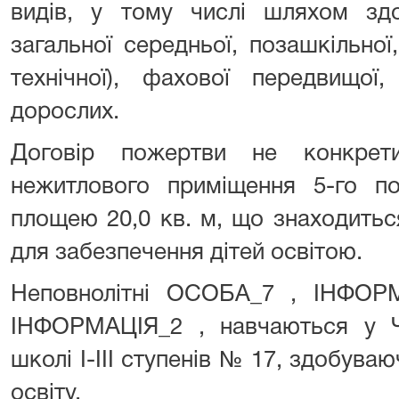
видів, у тому числі шляхом здо
загальної середньої, позашкільної
технічної), фахової передвищої
дорослих.
Договір пожертви не конкрет
нежитлового приміщення 5-го 
площею 20,0 кв. м, що знаходить
для забезпечення дітей освітою.
Неповнолітні ОСОБА_7 , ІНФОР
ІНФОРМАЦІЯ_2 , навчаються у Че
школі І-ІІІ ступенів № 17, здобува
освіту.