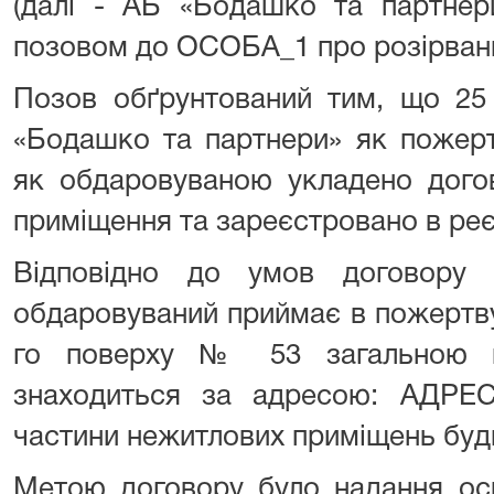
(далі - АБ «Бодашко та партнер
позовом до ОСОБА_1 про розірван
Позов обґрунтований тим, що 25
«Бодашко та партнери» як пожерт
як обдаровуваною укладено дого
приміщення та зареєстровано в реє
Відповідно до умов договору 
обдаровуваний приймає в пожертв
го поверху № 53 загальною 
знаходиться за адресою: АДРЕС
частини нежитлових приміщень буди
Метою договору було надання осв