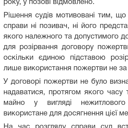
року, у позові відмовлено.
Рішення судів мотивовані тим, що
справи ні позивач, ні його предст
якого належного та допустимого до
для розірвання договору пожертви
оскільки єдиною підставою розі
лише використання пожертви не за
У договорі пожертви не було визн
надаватися, протягом якого часу 
майно у вигляді нежитловог
використане для досягнення цієї ме
На час розгляду справи суд в