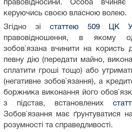
правовідносини. Особа вчиняє 
керуючись своєю власною волею.
Згідно зі
статтею 509 ЦК Ук
правовідношення, в якому о
зобов`язана вчинити на користь д
певну дію (передати майно, викона
сплатити гроші тощо) або утримати
(негативне зобов`язання), а креди
боржника виконання його обов`язк
з підстав, встановлених
стат
Зобов`язання має ґрунтуватися на
розумності та справедливості.