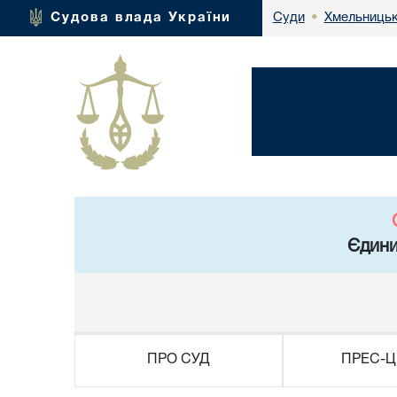
Хмельницьк
Судова влада України
Суди
•
Єдини
ПРО СУД
ПРЕС-Ц