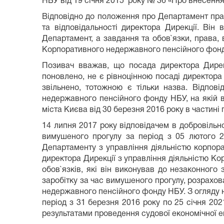
НБУ від 19 січня 2015 року № 36 «Про внесення
Відповідно до положення про Департамент прав
та відповідальності директора Дирекції. Він
Департамент, а завдання та обов`язки, права, в
Корпоративного недержавного пенсійного фонду 
Позивач вважав, що посада директора Дирек
поновлено, не є рівноцінною посаді директора
звільнено, тотожною є тільки назва. Відпов
недержавного пенсійного фонду НБУ, на якій 
міста Києва від 30 березня 2016 року в частині 
14 липня 2017 року відповідачем в добровільн
вимушеного прогулу за період з 05 лютого 2
Департаменту з управління діяльністю корпор
директора Дирекції з управління діяльністю К
обов`язків, які він виконував до незаконного
заробітку за час вимушеного прогулу, розрахо
недержавного пенсійного фонду НБУ. З огляду н
період з 31 березня 2016 року по 25 січня 202
результатами проведення судової економічної ек