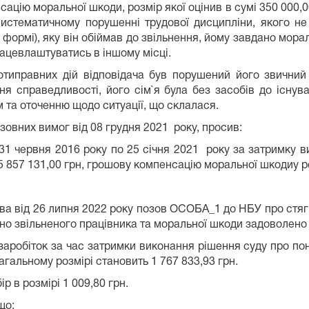
ацію моральної шкоди, розмір якої оцінив в сумі 350 000,0
истематичному порушенні трудової дисципліни, якого не
не формі), яку він обіймав до звільнення, йому завдано мо
ацевлаштуватись в іншому місці.
отиправних дій відповідача був порушений його звични
я справедливості, його сім`я була без засобів до існува
 та оточенню щодо ситуації, що склалася.
зовних вимог від 08 грудня 2021 року, просив:
з 31 червня 2016 року по 25 січня 2021 року за затримку 
5 857 131,00 грн, грошову компенсацію моральної шкодиу ро
ва від 26 липня 2022 року позов ОСОБА_1 до НБУ про стяг
но звільненого працівника та моральної шкоди задоволено
робіток за час затримки виконання рішення суду про поно
агальному розмірі становить 1 767 833,93 грн.
 в розмірі 1 009,80 грн.
що: