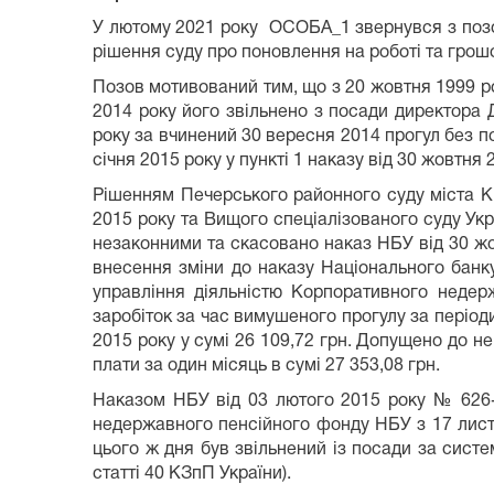
У лютому 2021 року ОСОБА_1 звернувся з позов
рішення суду про поновлення на роботі та грош
Позов мотивований тим, що з 20 жовтня 1999 ро
2014 року його звільнено з посади директора
року за вчинений 30 вересня 2014 прогул без по
січня 2015 року у пункті 1 наказу від 30 жовтн
Рішенням Печерського районного суду міста Ки
2015 року та Вищого спеціалізованого суду Укр
незаконними та скасовано наказ НБУ від 30 ж
внесення зміни до наказу Національного банку
управління діяльністю Корпоративного недер
заробіток за час вимушеного прогулу за періоди 
2015 року у сумі 26 109,72 грн. Допущено до н
плати за один місяць в сумі 27 353,08 грн.
Наказом НБУ від 03 лютого 2015 року № 626-к
недержавного пенсійного фонду НБУ з 17 листо
цього ж дня був звільнений із посади за сист
статті 40 КЗпП України).