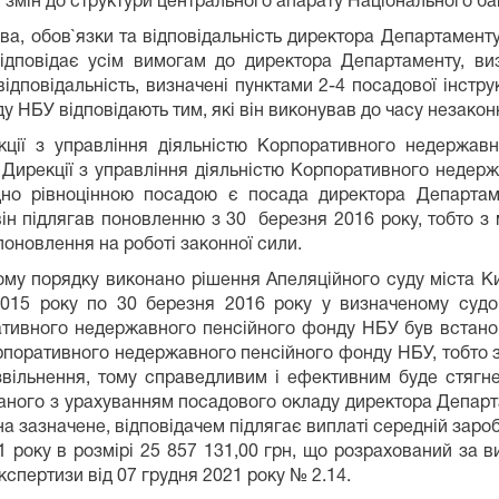
 змін до структури центрального апарату Національного бан
а, обов`язки та відповідальність директора Департаменту
 відповідає усім вимогам до директора Департаменту, 
ідповідальність, визначені пунктами 2-4 посадової інстру
НБУ відповідають тим, які він виконував до часу незаконн
ції з управління діяльністю Корпоративного недержавн
 Дирекції з управління діяльністю Корпоративного недерж
ідно рівноцінною посадою є посада директора Департам
він підлягав поновленню з 30 березня 2016 року, тобто з
поновлення на роботі законної сили.
ому порядку виконано рішення Апеляційного суду міста Ки
015 року по 30 березня 2016 року у визначеному судо
ативного недержавного пенсійного фонду НБУ був встано
орпоративного недержавного пенсійного фонду НБУ, тобто 
 звільнення, тому справедливим і ефективним буде стягн
ваного з урахуванням посадового окладу директора Департ
а зазначене, відповідачем підлягає виплаті середній зароб
1 року в розмірі 25 857 131,00 грн, що розрахований за 
спертизи від 07 грудня 2021 року № 2.14.