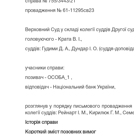
справа № 755/3443/21
провадження № 61-11295св23
Верховний Суд у складі колегії суддів Другої су
головуючого - Крата В. І.,
суддів: Гудими Д. А., Дундар І. О. (суддя-допові
учасники справи:
позивач - ОСОБА_1 ,
відповідач - Національний банк України,
розглянув у порядку письмового провадження 
колегії суддів: Рейнарт І. М., Кирилюк Г. М., Семе
Історія справи
Короткий зміст позовних вимог