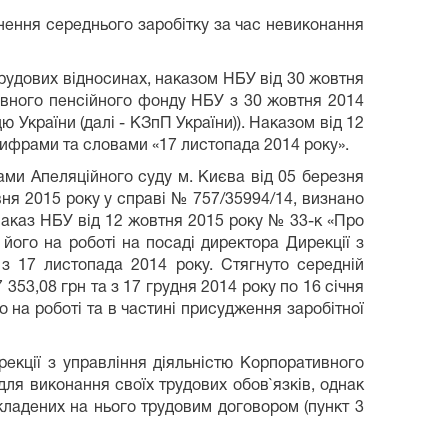
нення середнього заробітку за час невиконання
трудових відносинах, наказом НБУ від 30 жовтня
авного пенсійного фонду НБУ з 30 жовтня 2014
 України (далі - КЗпП України)). Наказом від 12
 цифрами та словами «17 листопада 2014 року».
ами Апеляційного суду м. Києва від 05 березня
вня 2015 року у справі № 757/35994/14, визнано
аказ НБУ від 12 жовтня 2015 року № 33-к «Про
його на роботі на посаді директора Дирекції з
з 17 листопада 2014 року. Стягнуто середній
 353,08 грн та з 17 грудня 2014 року по 16 січня
 на роботі та в частині присудження заробітної
екції з управління діяльністю Корпоративного
ля виконання своїх трудових обов`язків, однак
кладених на нього трудовим договором (пункт 3