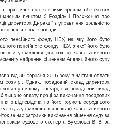
ку України».
, є практично аналогічними правам, обов`язкам
визначеним пунктом 3 Розділу І Положення про
кції директора Дирекції з управління діяльністю
ого звільнення з посади.
ого пенсійного фонду НБУ, на яку його було
авного пенсійного фонду НБУ, з якої його було
енту з управління діяльністю корпоративного
 моменту набрання рішенням Апеляційного суду
єва від 30 березня 2016 року в частині оплати
м розмірі. Однак, посадовий оклад директора
влений у вищому розмірі, ніж посадовий оклад
збільшено оплату праці за виконання посадових
ення з відповідача на його користь середнього
аменту з управління діяльністю корпоративного
іток за час затримки виконання рішення суду за
висновком судового експерта Буколової В. В. за