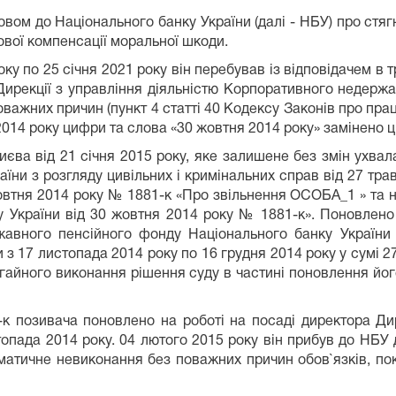
ом до Національного банку України (далі - НБУ) про стяг
ової компенсації моральної шкоди.
ку по 25 січня 2021 року він перебував із відповідачем в 
 Дирекції з управління діяльністю Корпоративного недерж
важних причин (пункт 4 статті 40 Кодексу Законів про працю
я 2014 року цифри та слова «30 жовтня 2014 року» замінено
єва від 21 січня 2015 року, яке залишене без змін ухвал
аїни з розгляду цивільних і кримінальних справ від 27 тра
овтня 2014 року № 1881-к «Про звільнення ОСОБА_1 » та н
 України від 30 жовтня 2014 року № 1881-к». Поновлено 
жавного пенсійного фонду Національного банку України 
з 17 листопада 2014 року по 16 грудня 2014 року у сумі 27
егайного виконання рішення суду в частині поновлення його
 позивача поновлено на роботі на посаді директора Дир
пада 2014 року. 04 лютого 2015 року він прибув до НБУ д
ематичне невиконання без поважних причин обов`язків, по