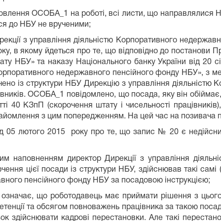
новлення ОСОБА_1 на роботі, всі листи, що направлялися
ся до НБУ не врученими;
ирекції з управління діяльністю Корпоративного недержа
оку, в якому йдеться про те, що відповідно до постанови 
ату НБУ» та наказу Національного банку України від 20 
 Корпоративного недержавного пенсійного фонду НБУ», з ме
ючено із структури НБУ Дирекцію з управління діяльністю
івників. ОСОБА_1 повідомлено, що посада, яку він обіймає
тті 40 КЗпП (скорочення штату і чисельності працівників
ознайомлення з цим попередженням. На цей час на позивача
д 05 лютого 2015 року про те, що запис № 20 є недійсни
им наповненням директор Дирекції з управління діяльн
ння цієї посади із структури НБУ, здійснював такі самі (
вного пенсійного фонду НБУ за посадовою інструкцією;
і означає, що роботодавець має приймати рішення з цього
етенції та обсягом повноважень працівника за такою посад
ок здійснювати кадрові перестановки. Але такі перестано