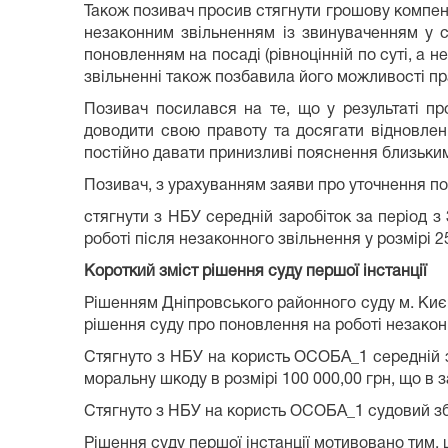
Також позивач просив стягнути грошову компенс
незаконним звільненням із звинуваченням у с
поновленням на посаді (рівноцінній по суті, а 
звільненні також позбавила його можливості пр
Позивач посилався на те, що у результаті пр
доводити свою правоту та досягати відновленн
постійно давати принизливі пояснення близьким
Позивач, з урахуванням заяви про уточнення по
стягнути з НБУ середній заробіток за період 
роботі після незаконного звільнення у розмірі 2
Короткий зміст рішення суду першої інстанції
Рішенням Дніпровського районного суду м. Киє
рішення суду про поновлення на роботі незакон
Стягнуто з НБУ на користь ОСОБА_1 середній за
моральну шкоду в розмірі 100 000,00 грн, що в з
Стягнуто з НБУ на користь ОСОБА_1 судовий збір
Рішення суду першої інстанції мотивовано тим, 