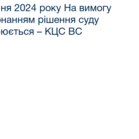
чня 2024 року На вимогу
онанням рішення суду
ирюється – КЦС ВС