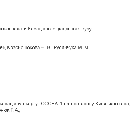
дової палати Касаційного цивільного суду:
дач), Краснощокова Є. В., Русинчука М. М.,
касаційну скаргу ОСОБА_1 на постанову Київського апеляц
нюк Т. А.,