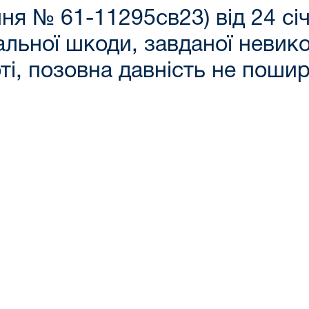
ня № 61-11295св23) від 24 сі
льної шкоди, завданої невик
ті, позовна давність не пош
їв