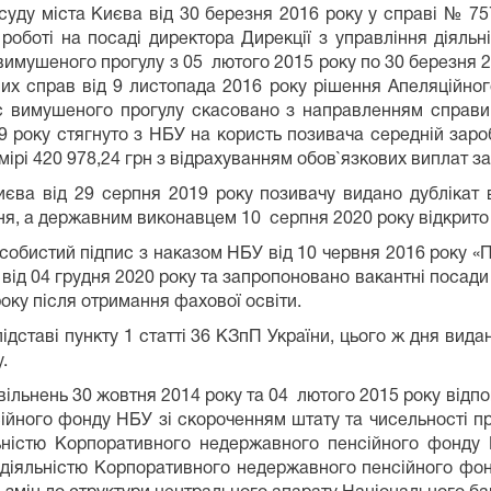
суду міста Києва від 30 березня 2016 року у справі № 75
роботі на посаді директора Дирекції з управління діяль
 вимушеного прогулу з 05 лютого 2015 року по 30 березня
ьних справ від 9 листопада 2016 року рішення Апеляційног
ас вимушеного прогулу скасовано з направленням справ
 року стягнуто з НБУ на користь позивача середній зароб
мірі 420 978,24 грн з відрахуванням обов`язкових виплат за
єва від 29 серпня 2019 року позивачу видано дублікат 
ня, а державним виконавцем 10 серпня 2020 року відкрит
особистий підпис з наказом НБУ від 10 червня 2016 року 
д 04 грудня 2020 року та запропоновано вакантні посади в
року після отримання фахової освіти.
підставі пункту 1 статті 36 КЗпП України, цього ж дня ви
.
вільнень 30 жовтня 2014 року та 04 лютого 2015 року відпо
йного фонду НБУ зі скороченням штату та чисельності пра
ьністю Корпоративного недержавного пенсійного фонду 
я діяльністю Корпоративного недержавного пенсійного фон