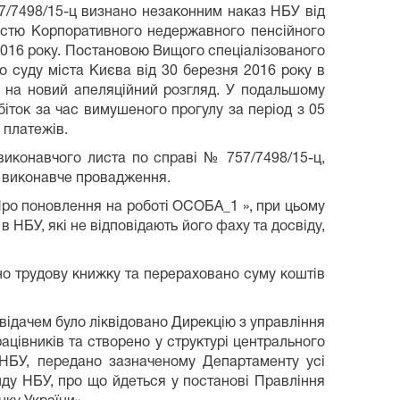
7/7498/15-ц визнано незаконним наказ НБУ від
ністю Корпоративного недержавного пенсійного
 2016 року. Постановою Вищого спеціалізованого
о суду міста Києва від 30 березня 2016 року в
и на новий апеляційний розгляд. У подальшому
іток за час вимушеного прогулу за період з 05
 платежів.
виконавчого листа по справі № 757/7498/15-ц,
о виконавче провадження.
«Про поновлення на роботі ОСОБА_1 », при цьому
 НБУ, які не відповідають його фаху та досвіду,
дано трудову книжку та перераховано суму коштів
відачем було ліквідовано Дирекцію з управління
цівників та створено у структурі центрального
НБУ, передано зазначеному Департаменту усі
ду НБУ, про що йдеться у постанові Правління