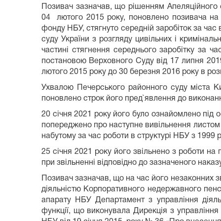
Позивач зазначав, що рішенням Апеляційного 
04 лютого 2015 року, поновлено позивача на 
фонду НБУ, стягнуто середній заробіток за час
суду України з розгляду цивільних і кримінал
частині стягнення середнього заробітку за ч
постановою Верховного Суду від 17 липня 2019
лютого 2015 року до 30 березня 2016 року в роз
Ухвалою Печерського районного суду міста Ки
поновлено строк його пред`явлення до виконан
20 січня 2021 року його було ознайомлено під 
попереджено про наступне вивільнення листом ві
набутому за час роботи в структурі НБУ з 1999 
25 січня 2021 року його звільнено з роботи на 
при звільненні відповідно до зазначеного наказу
Позивач зазначав, що на час його незаконних з
діяльністю Корпоративного недержавного пенсі
апарату НБУ Департамент з управління діял
функції, що виконувала Дирекція з управлінн