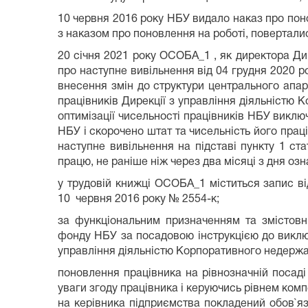
10 червня 2016 року НБУ видало наказ про по
з наказом про поновлення на роботі, повертали
20 січня 2021 року ОСОБА_1 , як директора Д
про наступне вивільнення від 04 грудня 2020 р
внесення змін до структури центрального апар
працівників Дирекції з управління діяльністю
оптимізації чисельності працівників НБУ викл
НБУ і скорочено штат та чисельність його прац
наступне вивільнення на підставі пункту 1 ста
працю, не раніше ніж через два місяці з дня 
у трудовій книжці ОСОБА_1 міститься запис ві
10 червня 2016 року № 2554-к;
за функціональним призначенням та змістовн
фонду НБУ за посадовою інструкцією до виключе
управління діяльністю Корпоративного недержа
поновлення працівника на рівнозначній посад
уваги згоду працівника і керуючись рівнем комп
на керівника підприємства покладений обов`яз