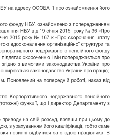
 НБУ на адресу ОСОБА_1 про ознайомлення його
вного фонду НБУ, ознайомлено з попередженням
Правління НБУ від 19 січня 2015 року № 36 «Про
січня 2015 року № 167-к «Про скорочення штату
тою вдосконалення організаційної структури та
 Корпоративного недержавного пенсійного фонду
, підлягає скороченню і він попереджається про
), згідно з вимогами законодавства України про
 поширюється законодавство України про працю;
м. Поновлений на попередній роботі, наказ від
істю Корпоративного недержавного пенсійного
тотожні) функції, що і директор Департаменту з
 приводу на свій розсуд, взявши при цьому до
ою, з урахуванням його кваліфікації, тобто саме
вки повинні відбутися за згодою працівника. В