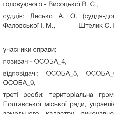
головуючого - Висоцької В. С.,
суддів: Лесько А. О. (суддя-до
Фаловської І. М., Штелик С. П
учасники справи:
позивач - ОСОБА_4,
відповідачі: ОСОБА_5, ОСОБА
ОСОБА_9,
треті особи: територіальна гро
Полтавської міської ради, управл