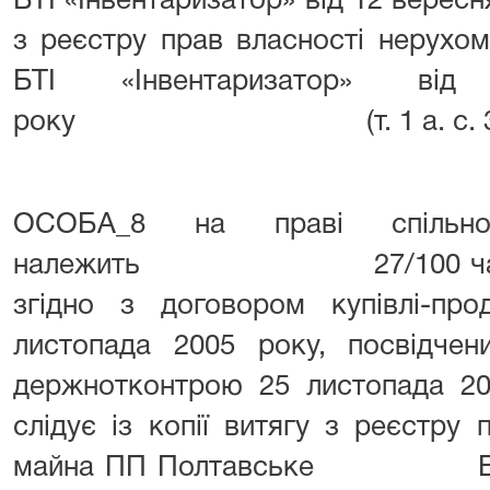
БТІ «Інвентаризатор» від 12 вересн
з реєстру прав власності нерухо
БТІ «Інвентаризатор» в
року (т. 1 а. с. 302; т. 3
ОСОБА_8 на праві спільної
належить 27/100 частини
згідно з договором купівлі-пр
листопада 2005 року, посвідч
держнотконтрою 25 листопада 2
слідує із копії витягу з реєстру
майна ПП Полтавське БТІ «І