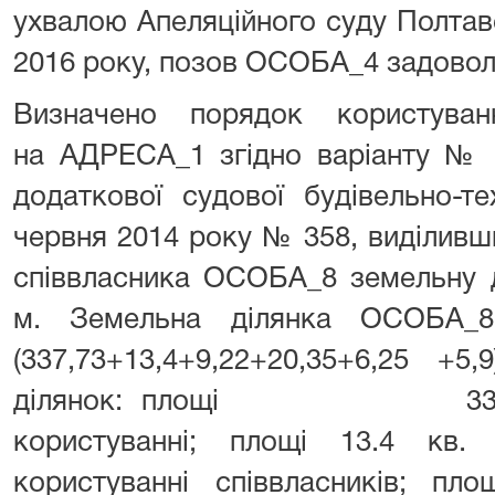
ухвалою Апеляційного суду Полтавс
2016 року, позов ОСОБА_4 задовол
Визначено порядок користува
на АДРЕСА_1 згідно варіанту № 
додаткової судової будівельно-те
червня 2014 року № 358, виділивш
співвласника ОСОБА_8 земельну д
м. Земельна ділянка ОСОБА_
(337,73+13,4+9,22+20,35+6,25 +5
ділянок: площі 337,73 
користуванні; площі 13.4 кв.
користуванні співвласників; пло