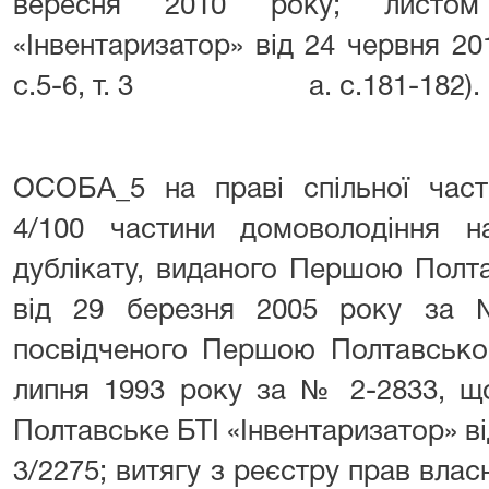
вересня 2010 року; листо
«Інвентаризатор» від 24 червня 201
с.5-6, т. 3 а. с.181-182).
ОСОБА_5 на праві спільної част
4/100 частини домоволодіння 
дублікату, виданого Першою Пол
від 29 березня 2005 року за 
посвідченого Першою Полтавсько
липня 1993 року за № 2-2833, що
Полтавське БТІ «Інвентаризатор» ві
3/2275; витягу з реєстру прав вла