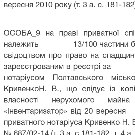
вересня 2010 року (т. 3 а. с. 181-182
ОСОБА_9 на праві приватної спіл
належить 13/100 частини буди
свідоцтвом про право на спадщину
зареєстрованим в реєстрі з
нотаріусом Полтавського місько
КривенкоН. В., що слідує із коп
власності нерухомого май
«Інвентаризатор» від 20 вер
приватного нотаріуса Кривенко Н. В
№ 687/02-14 (т. 3 а. с.181-182, т. 4 а. 