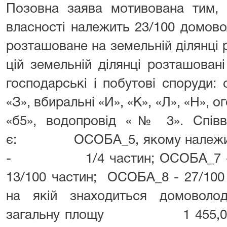
Позовна заява мотивована тим, 
власності належить 23/100 домов
розташоване на земельній ділянці р
цій земельній ділянці розташован
господарські і побутові споруди: 
«З», вбиральні «И», «К», «Л», «Н», 
«б5», водопровід «№ 3». Співв
є: ОСОБА_5, якому належить 
- 1/4 частин; ОСОБА_7 - 2/
13/100 частин; ОСОБА_8 - 27/100 
на якій знаходиться домовол
загальну площу 1 455,00 кв.