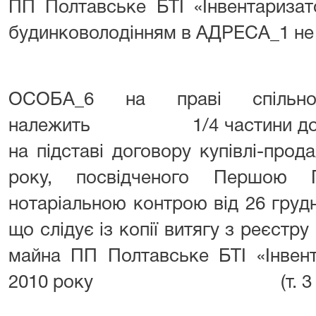
ПП Полтавське БТІ «Інвентаризат
будинковолодінням в АДРЕСА_1 не зд
ОСОБА_6 на праві спільної
належить 1/4 частини домов
на підставі договору купівлі-прод
року, посвідченого Першою 
нотаріальною контрою від 26 груд
що слідує із копії витягу з реєстр
майна ПП Полтавське БТІ «Інвент
2010 року (т. 3 а. с.1