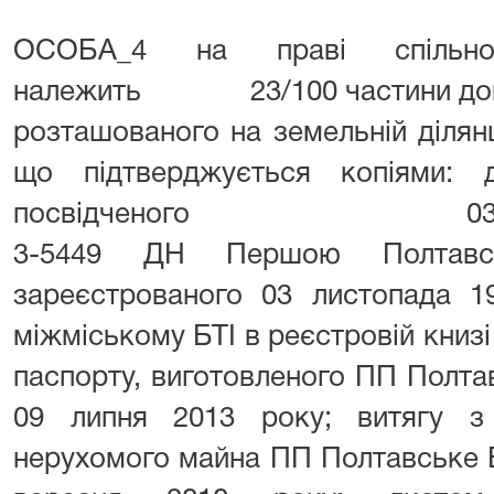
ОСОБА_4 на праві спільної
належить 23/100 частини домо
розташованого на земельній ділянц
що підтверджується копіями: до
посвідченого 03 листоп
3-5449 ДН Першою Полтавсь
зареєстрованого 03 листопада 1
міжміському БТІ в реєстровій книзі
паспорту, виготовленого ПП Полта
09 липня 2013 року; витягу з
нерухомого майна ПП Полтавське Б