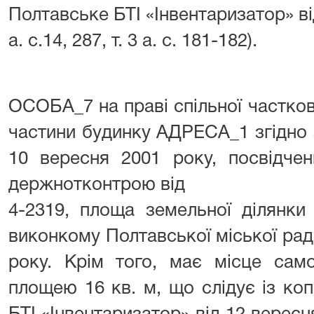
Полтавське БТІ «Інвентаризатор» від
а. с.14, 287, т. 3 а. с. 181-182).
ОСОБА_7 на праві спільної частков
частини будинку АДРЕСА_1 згідно 
10 вересня 2001 року, посвідч
держнотконтрою від 10 ве
4-2319, площа земельної ділянки
виконкому Полтавської міської рад
року. Крім того, має місце само
площею 16 кв. м, що слідує із ко