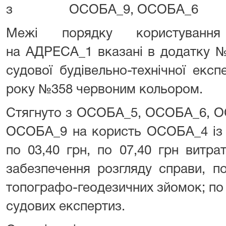
з ОСОБА_9, ОСОБА_6
Межі порядку користуванн
на АДРЕСА_1 вказані в додатку №
судової будівельно-технічної екс
року №358 червоним кольором.
Стягнуто з ОСОБА_5, ОСОБА_
ОСОБА_9 на користь ОСОБА_4 із 
по 03,40 грн, по 07,40 грн витра
забезпечення розгляду справи, п
топографо-геодезичних зйомок; по 
судових експертиз.