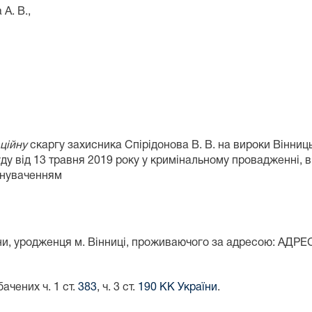
. В.,
ційну
скаргу захисника Спірідонова В. В. на вироки Вінниць
уду від 13 травня 2019 року у кримінальному провадженні,
инуваченням
, уродженця м. Вінниці, проживаючого за адресою: АДРЕС
ачених ч. 1 ст.
383
, ч. 3 ст.
190 КК України
.