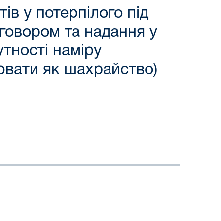
ів у потерпілого під
говором та надання у
утності наміру
нювати як шахрайство)