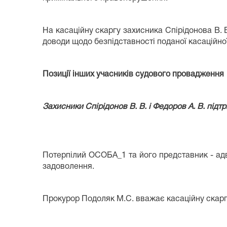
На касаційну скаргу захисника Спірідонова В. 
доводи щодо безпідставності поданої касаційної
Позиції інших учасників судового провадження
Захисники Спірідонов В. В. і Федоров А. В. підт
Потерпілий ОСОБА_1 та його представник - адво
задоволення.
Прокурор Подоляк М.С. вважає касаційну скарг