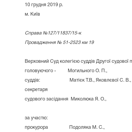
10 грудня 2019 р.
м. Київ
Справа №127/11837/15-к
Провадження № 51-2523 км 19
Верховний Суд колегією суддів Другої судової 
головуючого - Могильного О. П.,
суддів: Матієк Т.В., Яковлєвої С. В.,
секретаря
судового засідання Миколюка Я. О.,
за участю:
прокурора Подоляка М. С.,