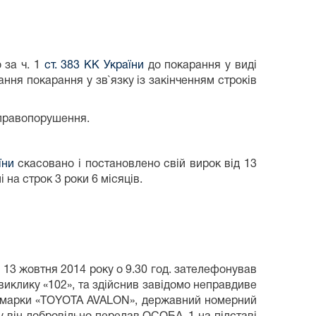
 за ч. 1
ст. 383 КК України
до покарання у виді
ння покарання у зв`язку із закінченням строків
 правопорушення.
їни
скасовано і постановлено свій вирок від 13
 на строк 3 роки 6 місяців.
 13 жовтня 2014 року о 9.30 год. зателефонував
 виклику «102», та здійснив завідомо неправдиве
ля марки «TOYOTA AVALON», державний номерний