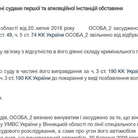
ні судами першої та апеляційної інстанцій обставини
ої області від 20 липня 2018 року ОСОБА_2 засуджено
ст.
49
, ч. 5 ст.
74 КК України
ОСОБА_2 звільнено від відбува
зв`язку з відсутністю в його діянні складу кримінального
 суду в частині його виправдання за ч. 3
ст. 190 КК Укра
ч. 3
ст. 190 КК України
до покарання у виді позбавлення волі
н.
удів, ОСОБА_2 визнано винуватим і засуджено за те, що він
лу УМВС України у Вінницькій області по лінії спеціального
судового розслідування, а саме про угон його автомобі