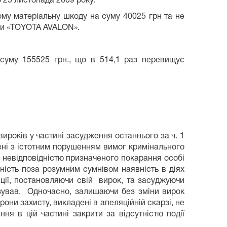
 25 листопада 2009 року.
му матеріальну шкоду на суму 40025 грн та не
рки «TOYOTA AVALON».
суму 155525 грн., що в 514,1 раз перевищує
ироків у частині засудження останнього за ч. 1
ні з істотним порушенням вимог кримінального
 невідповідністю призначеного покарання особі
ість поза розумним сумнівом наявність в діях
нції, постановляючи свій вирок, та засуджуючи
ізував. Одночасно, залишаючи без зміни вирок
они захисту, викладені в апеляційній скарзі, не
я в цій частині закрити за відсутністю події