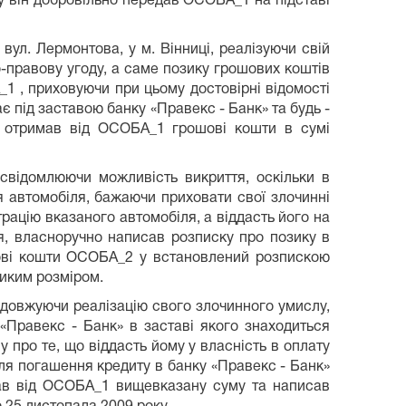
 він добровільно передав ОСОБА_1 на підставі
ул. Лермонтова, у м. Вінниці, реалізуючи свій
о-правову угоду, а саме позику грошових коштів
 , приховуючи при цьому достовірні відомості
є під заставою банку «Правекс - Банк» та будь -
 отримав від ОСОБА_1 грошові кошти в сумі
свідомлюючи можливість викриття, оскільки в
 автомобіля, бажаючи приховати свої злочинні
ацію вказаного автомобіля, а віддасть його на
я, власноручно написав розписку про позику в
шові кошти ОСОБА_2 у встановлений розпискою
ликим розміром.
одовжуючи реалізацію свого злочинного умислу,
«Правекс - Банк» в заставі якого знаходиться
ро те, що віддасть йому у власність в оплату
я погашення кредиту в банку «Правекс - Банк»
мав від ОСОБА_1 вищевказану суму та написав