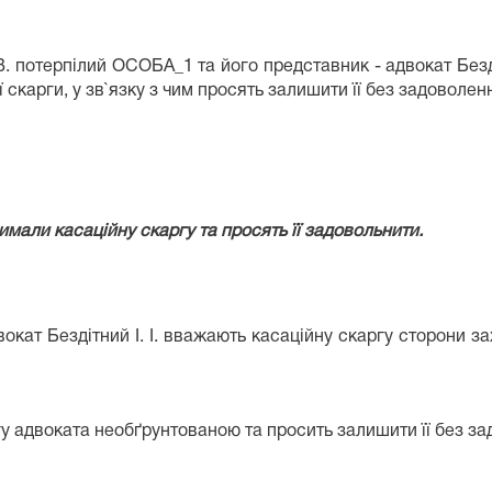
В. потерпілий ОСОБА_1 та його представник - адвокат Безді
 скарги, у зв`язку з чим просять залишити її без задоволе
римали касаційну скаргу та просять її задовольнити.
кат Бездітний І. І. вважають касаційну скаргу сторони за
у адвоката необґрунтованою та просить залишити її без за