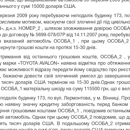
 знав, що вищевказаний автомобіль 30 березня 2009 року
таннього у сумі 15000 доларів США.
езня 2009 року перебуваючи неподалік будинку 173, по в
исливим мотивом, маскуючи свої злочинні дії під цивільн
», д.н.з. НОМЕР_2 , шляхом зловживання довірою ОСОБА_1
 до договору № 5699-078/07Р від 14.11.2007 року, перебува
в вказаний автомобіль ОСОБА_1 , при цьому ОСОБА_2
ернути грошові кошти на протязі 15-30 днів.
римання від останнього грошових коштів, ОСОБА_2 , у
бу марки «TOYOTA AVALON» наявна відмітка про обтяження
є можливості відразу передати йому свідоцтво про реєстр
 , бажаючи довести свій злочинний умисел до завершенн
 тисяч доларів США терміном на 15-30 днів.Однак гро
у ОСОБА_1 матеріальну шкоду на суму 115500 грн, що є ве
далік будинку 173, по вул. Лермонтова, у м. Вінниці. Пр
ро наявну значну кредитну заборгованість перед банком 
іння грошовими коштами ОСОБА_1 , повідомив останньому п
ий автомобіль. Однак при цьому ОСОБА_2 повідомив, що дл
 п`ять тисяч доларів США. В подальшому ОСОБА_2 отри