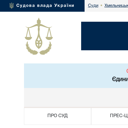
Хмельницьк
Судова влада України
Суди
•
Єдини
ПРО СУД
ПРЕС-Ц