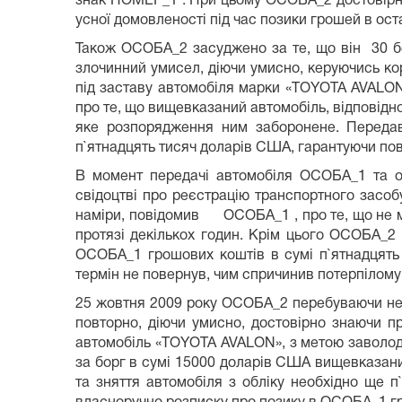
знак НОМЕР_1 . При цьому ОСОБА_2 достовірно
усної домовленості під час позики грошей в ос
Також ОСОБА_2 засуджено за те, що він 30 бер
злочинний умисел, діючи умисно, керуючись кор
під заставу автомобіля марки «TOYOTA AVALON
про те, що вищевказаний автомобіль, відповідно
яке розпорядження ним заборонене. Переда
п`ятнадцять тисяч доларів США, гарантуючи пов
В момент передачі автомобіля ОСОБА_1 та от
свідоцтві про реєстрацію транспортного засо
наміри, повідомив ОСОБА_1 , про те, що не ма
протязі декількох годин. Крім цього ОСОБА_2
ОСОБА_1 грошових коштів в сумі п`ятнадцять
термін не повернув, чим спричинив потерпілом
25 жовтня 2009 року ОСОБА_2 перебуваючи непо
повторно, діючи умисно, достовірно знаючи п
автомобіль «TOYOTA AVALON», з метою заволод
за борг в сумі 15000 доларів США вищевказан
та зняття автомобіля з обліку необхідно ще