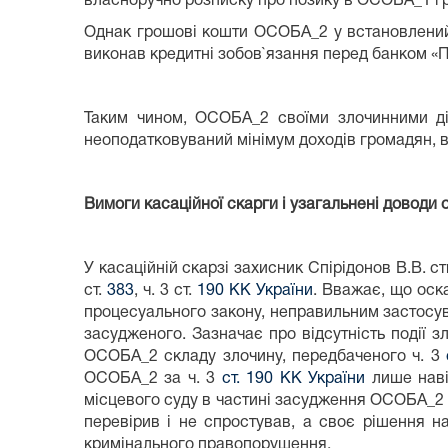
власноручно розписку про позику в ОСОБА_1 гро
Однак грошові кошти ОСОБА_2 у встановлений 
виконав кредитні зобов`язання перед банком «П
Таким чином, ОСОБА_2 своїми злочинними ді
неоподатковуваний мінімум доходів громадян, в
Вимоги касаційної скарги і узагальнені доводи о
У касаційній скарзі захисник Спірідонов В.В. 
ст.
383
, ч. 3 ст.
190 КК України
. Вважає, що оск
процесуального закону, неправильним застосув
засудженого. Зазначає про відсутність події з
ОСОБА_2 складу злочину, передбаченого ч. 3
ОСОБА_2 за ч. 3
ст. 190 КК України
лише наві
місцевого суду в частині засудження ОСОБА_2 
перевірив і не спростував, а своє рішення н
кримінального правопорушення.