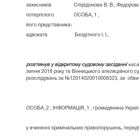
захисників Спірідонова В. В., Федорова А
потерпілого ОСОБА_1 ,
його представника-
адвоката Бездітного І. І.,
розглянув у відкритому судовому засіданні
каса
липня 2018 року та Вінницького апеляційного с
розслідувань за №12014020010008323, за обв
ОСОБА_2 , ІНФОРМАЦІЯ_1 , громадянина України
у вчиненні кримінальних правопорушень, передб