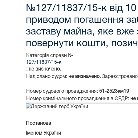
№127/11837/15-к від 10 
приводом погашення заб
заставу майна, яке вже 
повернути кошти, позиче
Категорія справи №
127/11837/15-к
: не визначено.
Надіслано судом:
не визначено.
Зареєстровано
Номер судового провадження:
51-2523км19
Номер кримінального провадження в ЄРДР:
не
Постанова
Іменем України