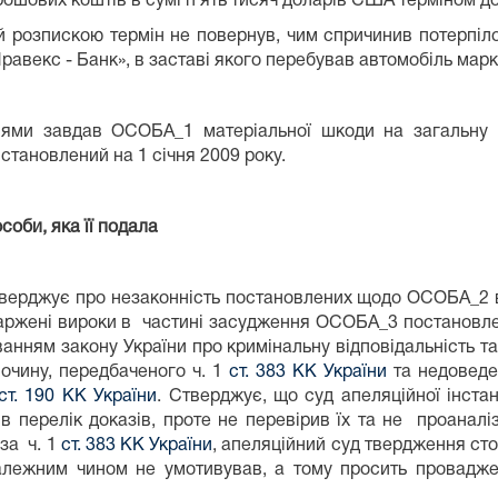
шових коштів в сумі п`ять тисяч доларів США терміном до
розпискою термін не повернув, чим спричинив потерпіло
равекс - Банк», в заставі якого перебував автомобіль ма
ями завдав ОСОБА_1 матеріальної шкоди на загальну 
становлений на 1 січня 2009 року.
соби, яка її подала
стверджує про незаконність постановлених щодо ОСОБА_2 в
аржені вироки в частині засудження ОСОБА_3 постановле
анням закону України про кримінальну відповідальність та
лочину, передбаченого ч. 1
ст. 383 КК України
та недоведен
ст. 190 КК України
. Стверджує, що суд апеляційної інста
в перелік доказів, проте не перевірив їх та не проанал
за ч. 1
ст. 383 КК України
, апеляційний суд твердження стор
алежним чином не умотивував, а тому просить провадженн