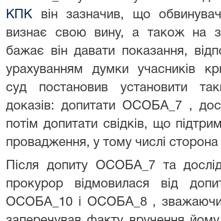
КПК
він зазначив, що обвинувач
визнає свою вину, а також на з
бажає він давати показання, відпо
урахуванням думки учасників кр
суд постановив установити та
доказів: допитати ОСОБА_7 , дос
потім допитати свідків, що підтри
провадження, у тому числі сторона 
Після допиту ОСОБА_7 та дослід
прокурор відмовилася від допит
ОСОБА_10 і ОСОБА_8 , зважаючи 
заперечував факту вручення йому 