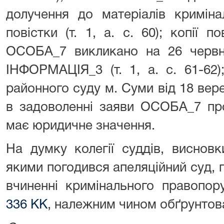
долучення до матеріалів криміна
повістки (т. 1, а. с. 60); копії п
ОСОБА_7 викликано на 26 червн
ІНФОРМАЦІЯ_3 (т. 1, а. с. 61-62)
районного суду м. Суми від 18 вер
в задоволенні заяви ОСОБА_7 пр
має юридичне значення.
На думку колегії суддів, висновк
якими погодився апеляційний суд,
вчиненні кримінального правопо
336 КК
, належним чином обґрунтова