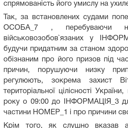
спрямованість його умислу на ухиле
Так, за встановлених судами попе
ОСОБА_7 , перебуваючи на
військовозобов`язаних у ІНФОР
будучи придатним за станом здоро
обізнаним про його призов під час
причин, порушуючи низку прип
регулюють, зокрема захист Ві
територіальної цілісності України
року о 09:00 до ІНФОРМАЦІЯ_3 дл
частини НОМЕР_1 і про причини сво
Крім того, як слушно вказав ап