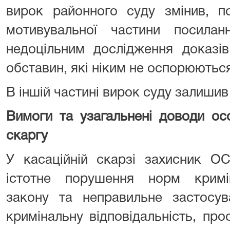
вирок районного суду змінив, п
мотивувальної частини посила
недоцільним дослідження доказі
обставин, які ніким не оспорюютьс
В іншій частині вирок суду залишив 
Вимоги
та узагальнені доводи ос
скаргу
У касаційній скарзі захисник О
істотне порушення норм кримі
закону та неправильне застосув
кримінальну відповідальність, пр