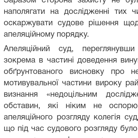
Заразом сторона захисту не бул
наполягати на дослідженні тих ч
оскаржувати судове рішення щод
апеляційному порядку.
Апеляційний суд, переглянувш
зокрема в частині доведення вин
обґрунтованого висновку про не
мотивувальної частини вироку ра
визнання «недоцільним дослід
обставин, які ніким не оспорю
апеляційного розгляду колегія су
що під час судового розгляду бул