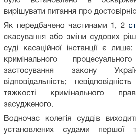
було встановлено в оскаржен
вирішувати питання про достовірніс
Як передбачено частинами 1, 2
с
скасування або зміни судових ріш
суді касаційної інстанції є лише
кримінального процесуальног
застосування закону Укра
відповідальність; невідповідніс
тяжкості кримінального пра
засудженого.
Водночас колегія суддів виходит
установлених судами першої та