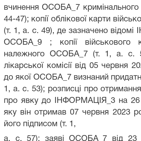
вчинення ОСОБА_7 кримінального п
44-47); копії облікової карти війс
(т. 1, а. с. 49), де зазначено відо
ОСОБА_9 ; копії військового 
належного ОСОБА_7 (т. 1, а. с. 5
лікарської комісії від 05 червня 2
до якої ОСОБА_7 визнаний придатни
1, а. с. 53); розписці про отриман
про явку до ІНФОРМАЦІЯ_3 на 26 
яку він отримав 07 червня 2023 р
його підписом (т. 1,
а. с. 57); заяві ОСОБА_7 від 23