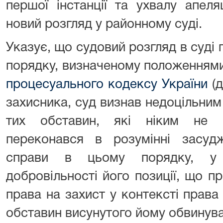
першої інстанції та ухвалу апеля
новий розгляд у районному суді.
Указує, що судовий розгляд в суді п
порядку, визначеному положеннями
процесуального кодексу України
(д
захисника, суд визнав недоцільни
тих обставин, які ніким не 
переконався в розумінні засудж
справи в цьому порядку, у в
добровільності його позиції, що 
права на захист у контексті права
обставин висунутого йому обвинув