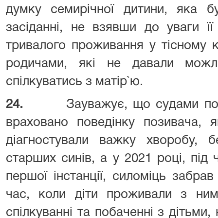
думку семирічної дитини, яка б
засіданні, не взявши до уваги її
тривалого проживання у тісному к
родичами, які не давали можли
спілкуватись з матір`ю.
24.
Зауважує, що судами поп
враховано поведінку позивача, я
діагностували важку хворобу, б
старших синів, а у 2021 році, під 
першої інстанції, силоміць забра
час, коли діти проживали з ним
спілкуванні та побаченні з дітьми,