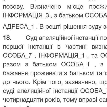
позову. Визначено місце про
ІНФОРМАЦІЯ_3 , з батьком ОСОБА_
АДРЕСА_1 . В решті рішення суду з
18.
Суд апеляційної інстанції 
першої інстанції в частині виз
ОСОБА_7 , ІНФОРМАЦІЯ_1 , та О
разом з батьком ОСОБА_1 , з ог
бажання проживати з батьком та ї
до нього. Крім того, зазначено, щ
суді апеляційної інстанції ОСОБА
чотирнадцяти років, тому вправі са