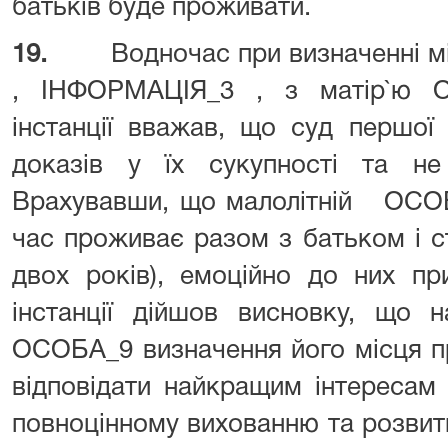
батьків буде проживати.
19.
Водночас при визначенні 
, ІНФОРМАЦІЯ_3 , з матір`ю О
інстанції вважав, що суд першої 
доказів у їх сукупності та не
Врахувавши, що малолітній ОСОБ
час проживає разом з батьком і 
двох років), емоційно до них при
інстанції дійшов висновку, що 
ОСОБА_9 визначення його місця п
відповідати найкращим інтересам
повноцінному вихованню та розвитку