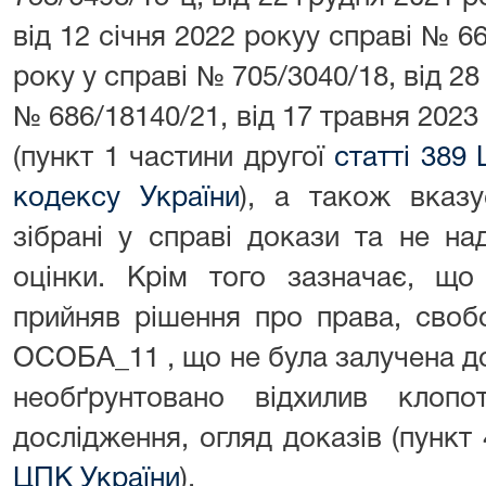
від 12 січня 2022 рокуу справі № 66
року у справі № 705/3040/18, від 28
№ 686/18140/21, від 17 травня 2023
(пункт 1 частини другої
статті 389
кодексу України
), а також вказ
зібрані у справі докази та не на
оцінки. Крім того зазначає, що 
прийняв рішення про права, свобо
ОСОБА_11 , що не була залучена до 
необґрунтовано відхилив клопо
дослідження, огляд доказів (пункт
ЦПК України
).