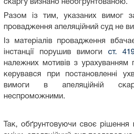
скаргу визнано необґрунтованою.
Разом із тим, указаних вимог з
провадження апеляційний суд не ви
Із матеріалів провадження вбача
інстанції порушив вимоги
ст. 4
належних мотивів з урахуванням 
керувався при постановленні ухв
вимоги в апеляційній ска
неспроможними.
Так, обґрунтовуючи своє рішення