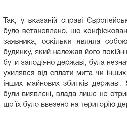
Так, у вказаній справі Європейс
було встановлено, що конфіскова
заявника, оскільки являла собо
будинку, який належав його покійні
бути заподіяно державі, була незна
ухилявся від сплати мита чи інших
інших майнових збитків державі.
були виявлені, влада лише не отр
що їх було ввезено на територію д