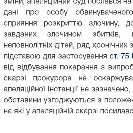
зміни, апеляційний суд послався н
дані про особу обвинуваченог
сприяння розкриттю злочину, до
завданих злочином збитків, 
неповнолітніх дітей, ряд хронічних 
підставою для застосування
ст. 75
від відбування покарання з випро
скарзі прокурора не оскаржув
апеляційної інстанції не зазначено
обставини узгоджуються з положен
на які у апеляційній скарзі посилав