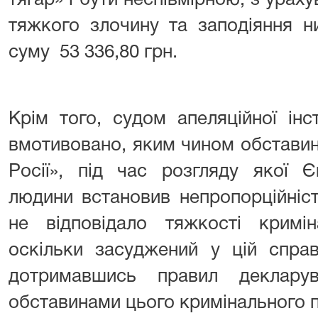
тягар» і бути неспівмірною, з ур
тяжкого злочину та заподіяння н
суму 53 336,80 грн.
Крім того, судом апеляційної ін
вмотивовано, яким чином обставин
Росії», під час розгляду якої 
людини встановив непропорційніс
не відповідало тяжкості кримін
оскільки засуджений у цій справ
дотримавшись правил декларув
обставинами цього кримінального