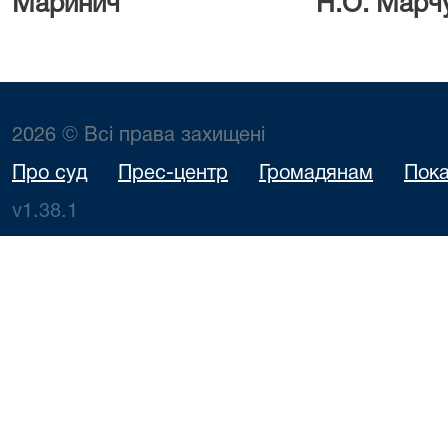
Маринич Н.О. Марчу
2026 © Всі права захищені
Про суд
Прес-центр
Громадянам
Пока
v1.38.1