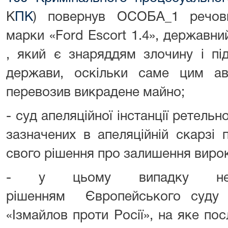
К
ПК
) повернув ОСОБА_1 речов
марки «Ford Escort 1.4», держав
, який є знаряддям злочину і під
держави, оскільки саме цим ав
перевозив викрадене майно;
- суд апеляційної інстанції ретельн
зазначених в апеляційній скарзі 
свого рішення про залишення вирок
- у цьому випадку не 
рішенням Європейського суду 
«Ізмайлов проти Росії», на яке пос