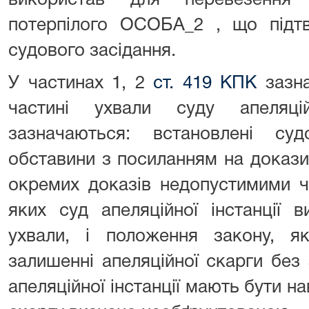
використав для перевезення
потерпілого ОСОБА_2 , що підтв
судового засідання.
У частинах 1, 2
ст. 419 КПК
зазна
частині ухвали суду апеляцій
зазначаються: встановлені судо
обставини з посиланням на докази
окремих доказів недопустимими ч
яких суд апеляційної інстанції 
ухвали, і положення закону, я
залишенні апеляційної скарги без
апеляційної інстанції мають бути на