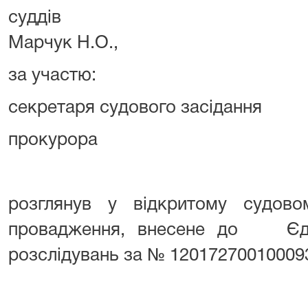
суддів Мари
Марчук Н.О.,
за участ
секретаря судового засіда
прокурора Єм
розглянув у відкритому судовом
провадження, внесене до Єди
розслідувань за № 12017270010009