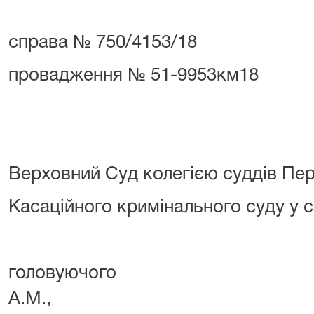
справа № 750/4153/18
провадження № 51-9953км18
Верховний Суд колегією суддів Пер
Касаційного кримінального суду у с
головуючого М
А.М.,