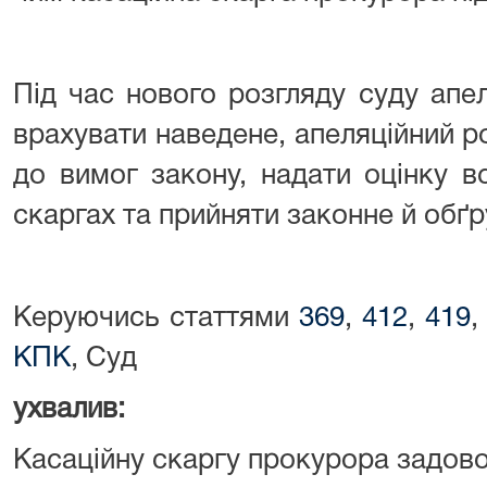
Під час нового розгляду суду апеля
врахувати наведене, апеляційний ро
до вимог закону, надати оцінку в
скаргах та прийняти законне й обґ
Керуючись статтями
369
,
412
,
419
КПК
, Суд
ухвалив:
Касаційну скаргу прокурора задово