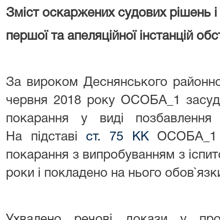
Зміст оскаржених судових рішень і
першої та апеляційної інстанцій об
За вироком Деснянського районног
червня 2018 року ОСОБА_1 засудж
покарання у виді позбавлення
На підставі
ст. 75 КК
ОСОБА_1 з
покарання з випробуванням з іспи
роки і покладено на нього обов`язк
Ухвалено речові докази у про