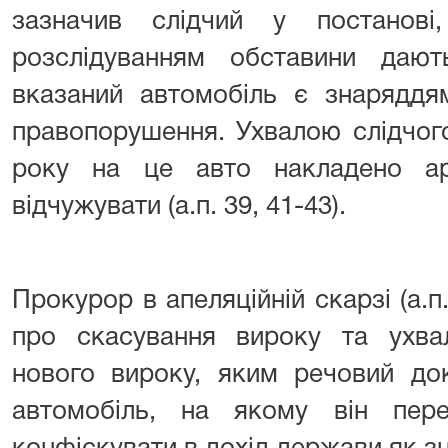
зазначив слідчий у постанові
розслідуванням обставини даю
вказаний автомобіль є знаряддя
правопорушення. Ухвалою слідчого
року на це авто накладено а
відчужувати (а.п. 39, 41-43).
Прокурор в апеляційній скарзі (а.п
про скасування вироку та ухва
нового вироку, яким речовий д
автомобіль, на якому він пер