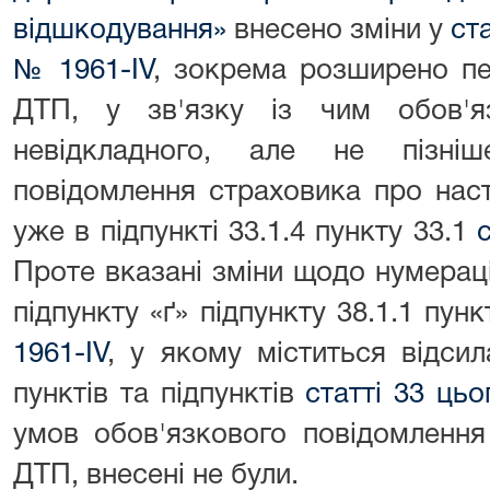
відшкодування»
внесено зміни у
с
№ 1961-IV
, зокрема розширено пер
ДТП, у зв'язку із чим обов'я
невідкладного, але не пізні
повідомлення страховика про нас
уже в підпункті 33.1.4 пункту 33.1
Проте вказані зміни щодо нумераці
підпункту «ґ» підпункту 38.1.1 пун
1961-IV
, у якому міститься відсил
пунктів та підпунктів
статті 33 ць
умов обов'язкового повідомлення
ДТП, внесені не були.