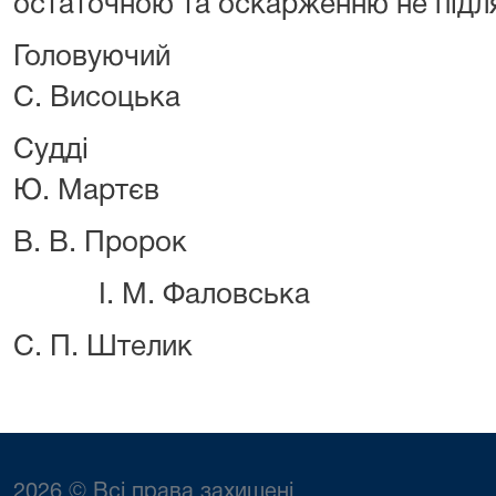
остаточною та оскарженню не підл
Голову
С. Висоцька
Судд
Ю. Мартєв
В. В. Пророк
І. М. Фаловська
С. П. Штелик
2026 © Всі права захищені