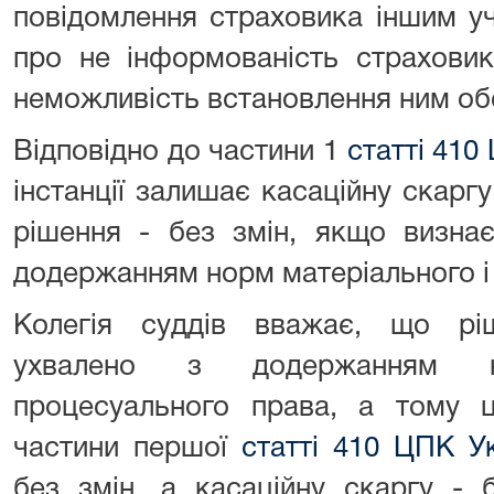
повідомлення страховика іншим у
про не інформованість страхови
неможливість встановлення ним об
Відповідно до частини 1
статті 410
інстанції залишає касаційну скаргу
рішення - без змін, якщо визна
додержанням норм матеріального і
Колегія суддів вважає, що рі
ухвалено з додержанням н
процесуального права, а тому ц
частини першої
статті 410 ЦПК У
без змін, а касаційну скаргу - 