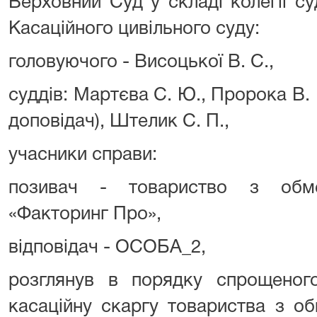
Верховний Суд у складі колегії су
Касаційного цивільного суду:
головуючого - Висоцької В. С.,
суддів: Мартєва С. Ю., Пророка В. В
доповідач), Штелик С. П.,
учасники справи:
позивач - товариство з обме
«Факторинг Про»,
відповідач - ОСОБА_2,
розглянув в порядку спрощеног
касаційну скаргу товариства з о