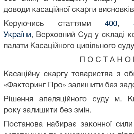
доводи касаційної скарги висновкі
Керуючись статтями
400
,
України
, Верховний Суд у складі ко
палати Касаційного цивільного суд
П О С Т А Н О 
Касаційну скаргу товариства з о
«Факторинг Про» залишити без зад
Рішення апеляційного суду м. К
року залишити без змін.
Постанова набирає законної сили 