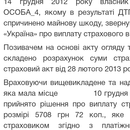
14 грудня 2012 року власник
ОСОБА_4, якому в результаті ДТП
спричинено майнову шкоду, зверну
«Україна» про виплату страхового 
Позивачем на основі акту огляду 
складено розрахунок суми стра
страховий акт від 28 лютого 2013 р
Враховуючи вищевикладене та над
яка мала місце 10 грудня 201
прийнято рішення про виплату ст
розмірі 5708 грн 72 коп., як
страховиком згідно з платіж