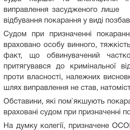
виправлення засуджено
відбування покарання у виді позбав
Судом при призначенні покара
враховано особу винного, тяжкіст
факт, що обвинувачений частк
притягувався до кримінальної ві
проти власності, належних виснов
шлях виправлення не став, натоміст
Обставини, які пом`якшують покар
враховані судом при призначенні 
На думку колегії, призначене ОС