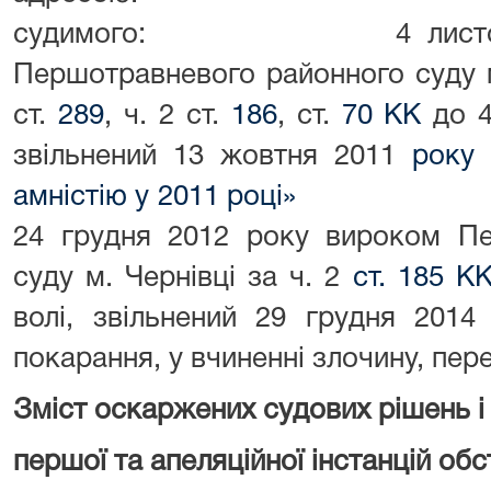
судимого: 4 листопада 
Першотравневого районного су
ст.
289
, ч. 2 ст.
186
, ст.
70 КК
до 4
звільнений 13 жовтня 2011
року
амністію у 2011 році» ві
24 грудня 2012 року вироком Пе
суду м. Чернівці за ч. 2
ст. 185 К
волі, звільнений 29 грудня 2014
покарання, у вчиненні злочину, пер
Зміст оскаржених судових рішень і
першої та апеляційної інстанцій об