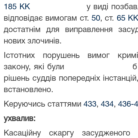
185 КК
у виді позбавлення в
відповідає вимогам ст.
50
, ст.
65 К
достатнім для виправлення засу
нових злочинів.
Істотних порушень вимог кримі
закону, які були б підст
рішень суддів поперед
встановлено.
Керуючись статтями
433
,
434
,
436-
ухвалив:
Касаційну скаргу засудженог