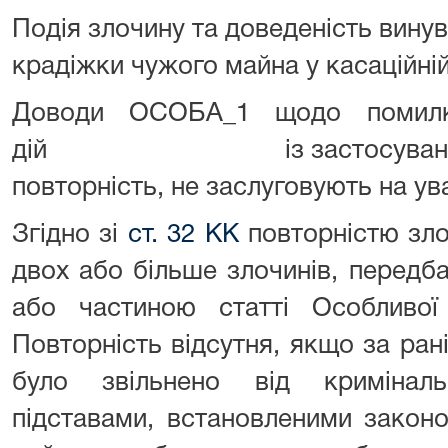
Подія злочину та доведеність вину
крадіжки чужого майна у касаційні
Доводи ОСОБА_1 щодо помилков
дій із застосуванням ква
повторність, не заслуговують на ув
Згідно зі
ст. 32 КК
повторністю зло
двох або більше злочинів, передб
або частиною статті Особливо
Повторність відсутня, якщо за ра
було звільнено від криміналь
підставами, встановленими закон