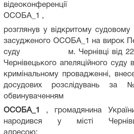
відеоконфе
ОСОБА_1 ,
розглянув у відкритому судовому 
засудженого ОСОБА_1 на вирок П
суду м. Чернівці від 22 січ
Чернівецького апеляційного суду 
кримінальному провадженні, внес
досудових розслідувань за №
обвинуваченням
ОСОБА_1
, громадянина Украї
народився у місті Чернів
адресою: АДРЕС