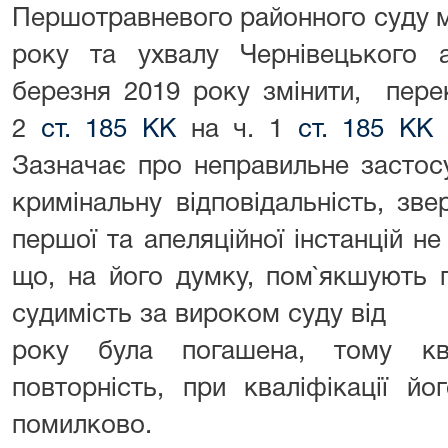
Першотравневого районного суду м. 
року та ухвалу Чернівецького а
березня 2019 року змінити, перек
2
ст. 185 КК
на ч. 1
ст. 185 КК
т
Зазначає про неправильне застос
кримінальну відповідальність, зв
першої та апеляційної інстанцій не
що, на його думку, пом`якшують 
судимість за вироком суду 
року була погашена, тому кв
повторність, при кваліфікації й
помилково.