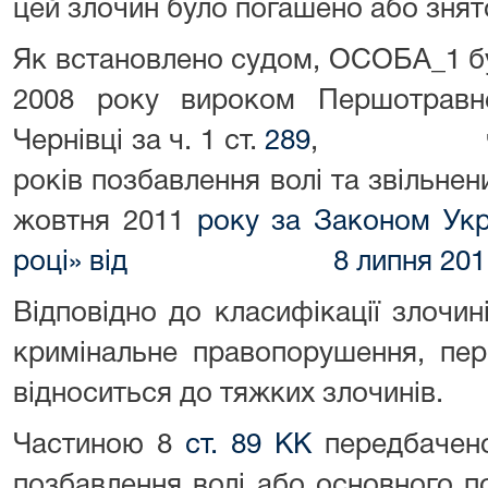
цей злочин було погашено або знят
Як встановлено судом, ОСОБА_1 б
2008 року вироком Першотравн
Чернівці за ч. 1 ст.
289
, ч. 2
років позбавлення волі
жовтня 2011
року за Законом Укр
році» від 8 липня 2011 
Відповідно до класифікації злочин
кримінальне правопорушення, пе
відноситься до тяжких злочинів.
Частиною 8
ст. 89 КК
передбачено
позбавлення волі або основного п