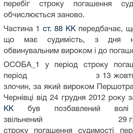
перебіг строку погашення суд
обчислюється заново.
Частина 1
ст. 88 КК
передбачає, щ
що має судимість, з дня на
обвинувальним вироком і до погаше
ОСОБА_1 у період строку погаш
період з 13 жовтня 2011
злочин, за який вироком Першотра
Чернівці від 24 грудня 20
КК
був позбавлений вол
звільнений 29 грудня 20
строку погашення судимості пер