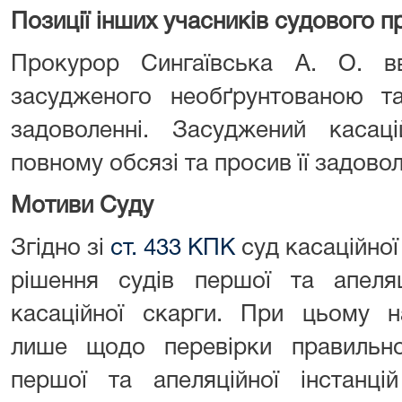
Позиції інших учасників судового 
Прокурор Сингаївська А. О. в
засудженого необґрунтованою та
задоволенні. Засуджений касац
повному обсязі та просив її задово
Мотиви Суду
Згідно зі
ст. 433 КПК
суд касаційної 
рішення судів першої та апеляц
касаційної скарги. При цьому н
лише щодо перевірки правильно
першої та апеляційної інстанці