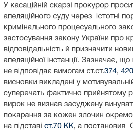
У касаційній скарзі прокурор прос
апеляційного суду через істотні п
кримінального процесуального зак
застосування закону України про к
відповідальність й призначити новий
апеляційної інстанції. Зазначає, щ
не відповідає вимогам ст.ст.
374
,
42
висновки викладені у мотивувальні
суперечать фактично прийнятому р
вирок не визнав засуджену винуват
покарання за кожен злочин окремо,
на підставі
ст.70 КК
, а постановив