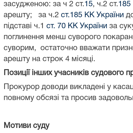
засудженою: за ч 2 ст.
15
, ч.2 ст.
185
арешту; за ч.2
ст.185 КК України
до
підставі ч.1
ст. 70 КК України
за сук
поглинення менш суворого покаран
суворим, остаточно вважати призн
арешту на строк 4 місяці.
Позиції інших учасників судового
Прокурор доводи викладені у касаці
повному обсязі та просив задоволь
Мотиви суду