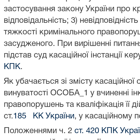
застосування закону України про к
відповідальність; 3) невідповідніс
тяжкості кримінального правопору
засудженого. При вирішенні питанн
підстав суд касаційної інстанції ке
КПК
.
Як убачається зі змісту касаційної 
винуватості ОСОБА_1 у вчиненні ін
правопорушень та кваліфікація її дій
ст.
185 КК України
, у касаційному 
Положеннями ч. 2
ст. 420 КПК Укра