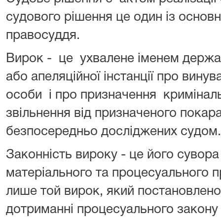
судового рішення це один із основн
правосуддя.
Вирок - це ухвалене іменем держа
або апеляційної інстанції про винув
особи і про призначення кримінал
звільнення від призначеного покара
безпосередньо досліджених судом
Законність вироку - це його сувора
матеріального та процесуального 
лише той вирок, який постановлен
дотриманні процесуального закону н