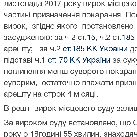
листопада 2017 року вирок місцево
частині призначення покарання. П
вирок, згідно якого постановле
засудженою: за ч 2 ст.
15
, ч.2 ст.
185
арешту; за ч.2
ст.185 КК України
до
підставі ч.1
ст. 70 КК України
за сук
поглинення менш суворого покаран
суворим, остаточно вважати призн
арешту на строк 4 місяці.
В решті вирок місцевого суду зали
За вироком суду встановлено, що 
року о 18годині 55 хвилин, знаходя