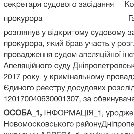
секретаря судового засідання Ко
прокурора Гаври
розглянув у відкритому судовому за
прокурора, який брав участь у розг
провадження судом апеляційної інст
Апеляційного суду Дніпропетровсько
2017 року у кримінальному провад
Єдиного реєстру досудових розслі
120170040630001307, за обвинувач
ОСОБА_1,
ІНФОРМАЦІЯ_1, уроджен
Новомосковського районуДніпропет