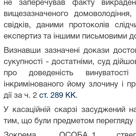
не заперечував факту викраде
вищезазначеного домоволодіння, 
свідків, даними протоколів слідч
експертиз та іншими письмовими д
Визнавши зазначені докази досто
сукупності - достатніми, суд дійш
про доведеність винуватост
інкримінованого йому злочину і п
дії за ч. 2
ст. 289 КК
.
У касаційній скарзі засуджений н
тим, що були предметом перегляду 
Зокрема, ОСОБА_1 стве