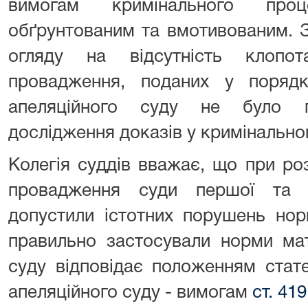
вимогам кримінального проц
обґрунтованим та вмотивованим. 
огляду на відсутність клопот
провадження, поданих у поря
апеляційного суду не було п
дослідження доказів у кримінально
Колегія суддів вважає, що при ро
провадження суди першої та а
допустили істотних порушень нор
правильно застосували норми мат
суду відповідає положенням ста
апеляційного суду - вимогам
ст. 41