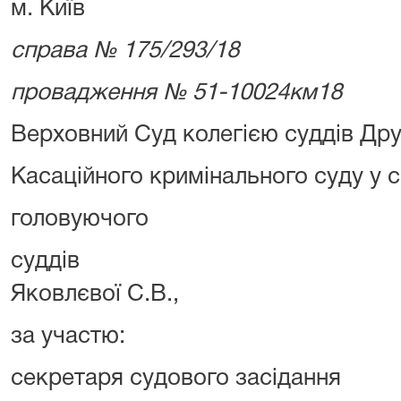
м. Київ
справа № 175/293/18
провадження № 51-10024км18
Верховний Суд колегією суддів Дру
Касаційного кримінального суду у с
головуючого Маті
суддів Мазур
Яковлєвої С.В.,
за участю:
секретаря судового засідання