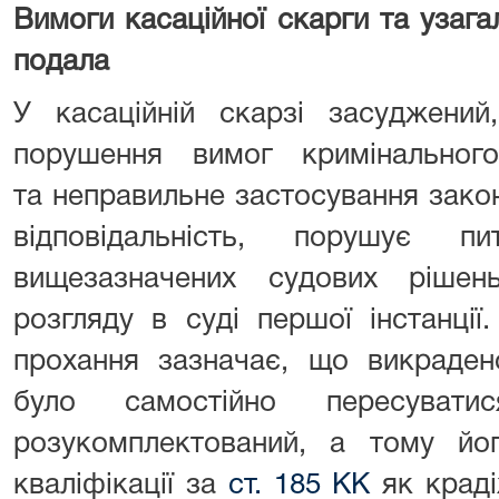
Вимоги касаційної скарги та узагал
подала
У касаційній скарзі засуджений
порушення вимог кримінальног
та неправильне застосування зако
відповідальність, порушує п
вищезазначених судових рішен
розгляду в суді першої інстанції
прохання зазначає, що викраден
було самостійно пересувати
розукомплектований, а тому йог
кваліфікації за
ст. 185 КК
як краді