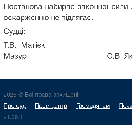
Постанова набирає законної сили
оскарженню не підлягає.
Судді:
Т.В. Маті
Мазур С.В. Яков
2026 © Всі права захищені
Про суд
Прес-центр
Громадянам
Пока
v1.38.1