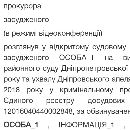
прокурора Шевче
засудженого
(в режимі відеоконференції
розглянув у відкритому судовому 
засудженого ОСОБА_1 на вир
районного суду Дніпропетровської 
року та ухвалу Дніпровського апеля
2018 року у кримінальному пр
Єдиного реєстру досудови
12016040440002848, за обвинуваче
ОСОБА_1
, ІНФОРМАЦІЯ_1 , 