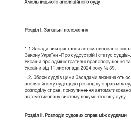
Хмельницького апеляційного суду
Розділ
I
. Загальні положення
1.1.Засади використання автоматизованої систе
Закону України «Про судоустрій і статус суддів
України про адміністративні правопорушення т
України від 11 листопада 2024 року № 39.
1.2. Збори суддів цими Засадами визначають о
апеляційному суді щодо розподілу справ між с
розподілу справ, призупинення автоматизован
автоматизовану систему документообігу суду.
Розділ ІІ. Розподіл судових справ між суддями