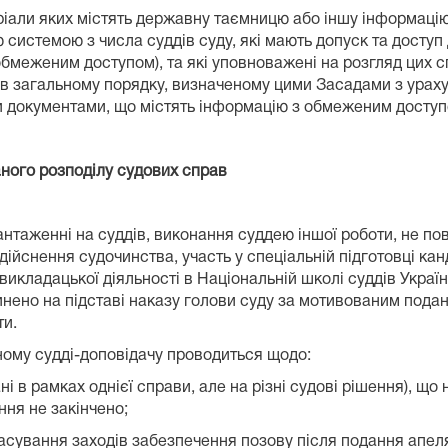
атеріали яких містять державну таємницю або іншу інформац
истемою з числа суддів суду, які мають допуск та доступ 
бмеженим доступом), та які уповноважені на розгляд цих с
 в загальному порядку, визначеному цими Засадами з ураху
и документами, що містять інформацію з обмеженим доступ
аного розподілу судових справ
вантаженні на суддів, виконання суддею іншої роботи, не по
дійснення судочинства, участь у спеціальній підготовці канд
-викладацької діяльності в Національній школі суддів Украї
нено на підставі наказу голови суду за мотивованим подан
ти.
ному судді-доповідачу проводиться щодо:
дані в рамках однієї справи, але на різні судові рішення), щ
ння не закінчено;
касування заходів забезпечення позову після подання апеля