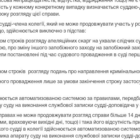
часова непрацездатність, відпустка, відрядження тощо) не
ність у кожному конкретному випадку визначається суддею
ку розгляду цієї справи.
удді-члена колегії, який не може продовжувати участь у ро
о, здійснюється виключно з підстав:
м строків розгляду апеляційних скарг на ухвали слідчих су
ою, про зміну іншого запобіжного заходу на запобіжний зах
ли постановлені під час судового провадження в суді перш
ном строків розгляду подань про направлення кримінальног
ьного провадження лише за умови закінчення строку засто
йснюється автоматизованою системою за правилами, передба
суду на виконання службової записки судді-доповідача у 
 справах не може продовжувати розгляд справи більше 14 дн
ами, враховуючи вихідні дні, тощо) і така його відсутність 
ого судді в колегії здійснюється автоматизованою систем
ика апарату суду на виконання службової записки судді-до