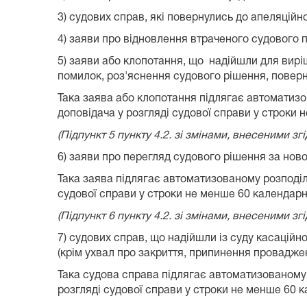
3) судових справ, які повернулись до апеляційн
4) заяви про відновлення втраченого судового
5) заяви або клопотання, що надійшли для вир
помилок, роз'яснення судового рішення, поверн
Така заява або клопотання підлягає автоматизо
доповідача у розгляді судової справи у строки 
(Підпункт 5 пункту 4.2. зі змінами, внесеними з
6) заяви про перегляд судового рішення за но
Така заява підлягає автоматизованому розподіл
судової справи у строки не менше 60 календарни
(Підпункт 6 пункту 4.2. зі змінами, внесеними з
7) судових справ, що надійшли із суду касаційн
(крім ухвал про закриття, припинення провадже
Така судова справа підлягає автоматизованому 
розгляді судової справи у строки не менше 60 к