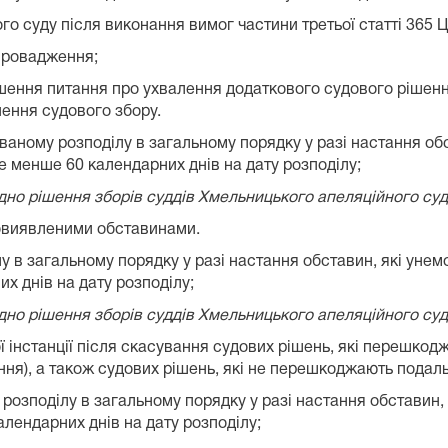
ого суду після виконання вимог частини третьої статті 365
 провадження;
ішення питання про ухвалення додаткового судового рішен
ення судового збору.
ваному розподілу в загальному порядку у разі настання об
не менше 60 календарних днів на дату розподілу;
гідно рішення зборів суддів Хмельницького апеляційного суд
вовиявленими обставинами.
у в загальному порядку у разі настання обставин, які унем
х днів на дату розподілу;
гідно рішення зборів суддів Хмельницького апеляційного суд
ої інстанції після скасування судових рішень, які перешк
ння), а також судових рішень, які не перешкоджають подал
розподілу в загальному порядку у разі настання обставин,
алендарних днів на дату розподілу;