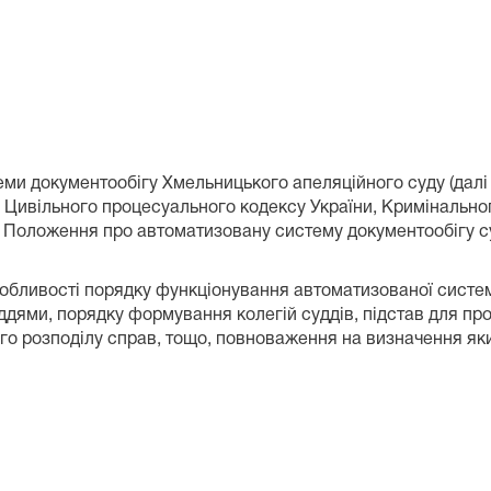
ми документообігу Хмельницького апеляційного суду (далі 
», Цивільного процесуального кодексу України, Кримінальн
а Положення про автоматизовану систему документообігу с
собливості порядку функціонування автоматизованої систе
уддями, порядку формування колегій суддів, підстав для п
ого розподілу справ, тощо, повноваження на визначення я