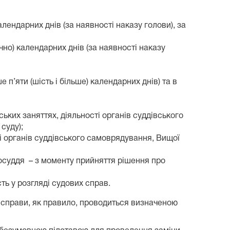
лендарних днів (за наявності наказу голови), за
ючно) календарних днів (за наявності наказу
 п’яти (шість і більше) календарних днів) та в
ських заняттях, діяльності органів суддівського
суду);
сті органів суддівського самоврядування, Вищої
восуддя – з моменту прийняття рішення про
ть у розгляді судових справ.
д справи, як правило, проводиться визначеною