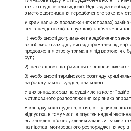
Тимчасова відсутність судді-члена колегії (тим
такого судді іншим суддею. Відповідна необхід
з метою дотримання передбаченого законом стро
У кримінальних провадженнях (справах) заміна с
непрацездатністю, відпусткою, відрядження тощ
1) необхідності дотримання передбачених законо
запобіжного заходу у вигляді тримання під варт
продовження строку тримання під вартою, які бу
суті;
2) необхідності дотримання передбачених зако
3) необхідності термінового розгляду кримінал
на роботу такого судді-члена колегії.
У цих випадках заміна судді-члена колегії зді
мотивованого розпорядження керівника апарату 
У випадку коли суддя-член колегії у цивільних
відпустка, в тому числі відпустки надані частин
встановлені процесуальним законом, заміна так
на підставі мотивованого розпорядження керівн