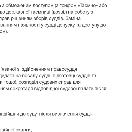
ію з обмеженим доступом (з грифом «Таємно» або
до державної таємниці (дозвіл на роботу з
прав рішенням зборів суддів. Заміна
ванням наявності у судді допуску та доступу до
ом).
в’язаної зі здійсненням правосуддя
идата на посаду судді, підготовці суддів та
ни тощо), розподіл судових справ для
ням секретаря відповідної судової палати після
о надійшли до суду після визначення судді-
ційної скарги;