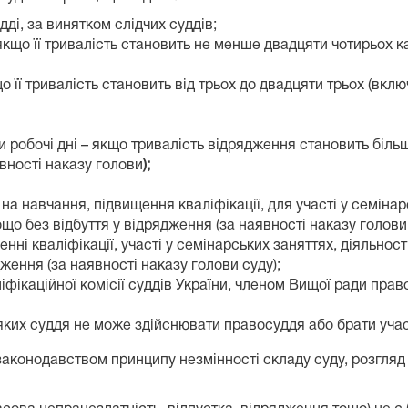
ді, за винятком слідчих суддів;
якщо її тривалість становить не менше двадцяти чотирьох ка
що її тривалість становить від трьох до двадцяти трьох (вкл
 робочі дні – якщо тривалість відрядження становить більше
явності наказу голови
)
;
на навчання, підвищення кваліфікації, для участі у семінар
о без відбуття у відрядження (за наявності наказу голови 
енні кваліфікації, участі у семінарських заняттях, діяльно
ження (за наявності наказу голови суду);
іфікаційної комісії суддів України, членом Вищої ради пра
яких суддя не може здійснювати правосуддя або брати учас
законодавством принципу незмінності складу суду, розгля