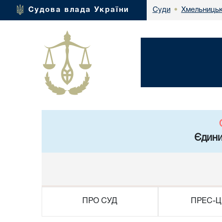
Хмельницьк
Судова влада України
Суди
•
Єдини
ПРО СУД
ПРЕС-Ц