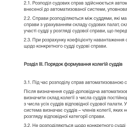
2.1. Розподіл судових справ здійснюється автом
внесеної до автоматизованої системи, уповнов
2.2. Справи розподіляються між суддями, які м
справи з урахуванням складу судових палат, ск
участі судді у розгляді судової справи, що пе
2.3. При розрахунку коефіцієнту навантаження 
щодо конкретного судді судові справи.
Розділ ІІІ. Порядок формування колегій суддів
3.1. Під час розподілу справ автоматизованою 
Після визначення судді-доповідача автоматизова
визначити склад колегії з числа суддів постійно
з числа усіх суддів відповідної судової палати
система визначає суддів – членів колегії, яких 
розгляду відповідної категорії справи.
3.2. Не розподіляються щодо конкретного судді