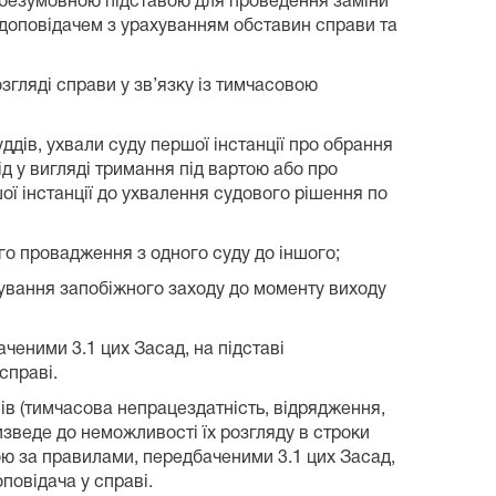
 є безумовною підставою для проведення заміни
-доповідачем з урахуванням обставин справи та
згляді справи у зв’язку із тимчасовою
ддів, ухвали суду першої інстанції про обрання
ід у вигляді тримання під вартою або про
ої інстанції до ухвалення судового рішення по
о провадження з одного суду до іншого;
сування запобіжного заходу до моменту виходу
ченими 3.1 цих Засад, на підставі
справі.
ів (тимчасова непрацездатність, відрядження,
призведе до неможливості їх розгляду в строки
ою за правилами, передбаченими 3.1 цих Засад,
повідача у справі.