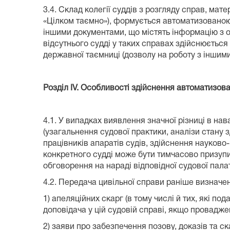
3.4. Склад колегії суддів з розгляду справ, м
«Цілком таємно»), формується автоматизованою с
іншими документами, що містять інформацію з о
відсутнього судді у таких справах здійснюється
державної таємниці (дозволу на роботу з іншим
Розділ IV. Особливості здійснення автоматизов
4.1. У випадках виявлення значної різниці в на
(узагальнення судової практики, аналізи стану з
працівників апаратів судів, здійснення науково
конкретного судді може бути тимчасово призупи
обговорення на нараді відповідної судової пала
4.2. Передача цивільної справи раніше визначе
1) апеляційних скарг (в тому числі й тих, які по
доповідача у цій судовій справі, якщо провадже
2) заяви про забезпечення позову, доказів та с