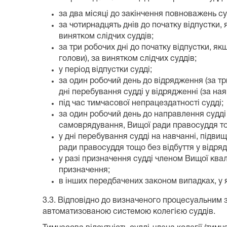
за два місяці до закінчення повноважень суд
за чотирнадцять днів до початку відпустки, 
винятком слідчих суддів;
за три робочих дні до початку відпустки, як
голови), за винятком слідчих суддів;
у період відпустки судді;
за один робочий день до відрядження (за три
дні перебування судді у відрядженні (за на
під час тимчасової непрацездатності судді;
за один робочий день до направлення судді 
самоврядування, Вищої ради правосуддя тощ
у дні перебування судді на навчанні, підвищ
ради правосуддя тощо без відбуття у відряд
у разі призначення судді членом Вищої квал
призначення;
в інших передбачених законом випадках, у 
3.3. Відповідно до визначеного процесуальним 
автоматизованою системою колегією суддів.