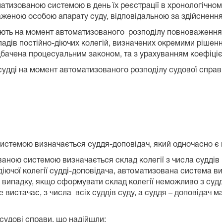
атизованою системою в день їх реєстрації в хронологічном
аженою особою апарату суду, відповідальною за здійснення
ають на момент автоматизованого розподілу повноваження 
ладів постійно-діючих колегій, визначених окремими рішен
редбачена процесуальним законом, та з урахуванням коефіці
судді на момент автоматизованого розподілу судової справи
системою визначається суддя-доповідач, який одночасно є 
ною системою визначається склад колегії з числа суддів п
діючої колегії судді-доповідача, автоматизована система ви
. У випадку, якщо сформувати склад колегії неможливо з суд
не вистачає, з числа всіх суддів суду, а суддя – доповідач 
 судові справи, що надійшли: