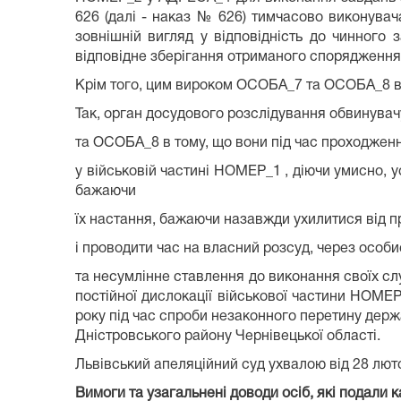
626 (далі - наказ № 626) тимчасово виконувач
зовнішній вигляд у відповідність до чинного 
відповідне зберігання отриманого спорядження
Крім того, цим вироком ОСОБА_7 та ОСОБА_8 в
Так, орган досудового розслідування обвинув
та ОСОБА_8 в тому, що вони під час проходжен
у військовій частині НОМЕР_1 , діючи умисно, 
бажаючи
їх настання, бажаючи назавжди ухилитися від 
і проводити час на власний розсуд, через особ
та несумлінне ставлення до виконання своїх сл
постійної дислокації військової частини НОМЕ
року під час спроби незаконного перетину дер
Дністровського району Чернівецької області.
Львівський апеляційний суд ухвалою від 28 лю
Вимоги та узагальнені доводи осіб, які подали к