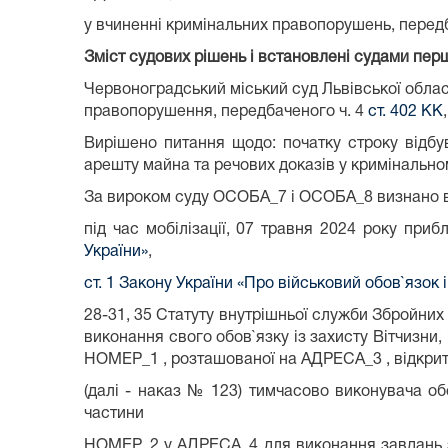
у вчиненні кримінальних правопорушень, передб
Зміст судових рішень і встановлені судами перш
Червоноградський міський суд Львівської обла
правопорушення, передбаченого ч. 4
ст. 402 КК
Вирішено питання щодо: початку строку відбу
арешту майна та речових доказів у кримінально
За вироком суду ОСОБА_7 і ОСОБА_8 визнано ви
під час мобілізації, 07 травня 2024 року при
України»
,
ст. 1 Закону України «Про військовий обов`язок 
28-31, 35 Статуту внутрішньої служби Збройних 
виконання свого обов`язку із захисту Вітчизни,
НОМЕР_1 , розташованої на АДРЕСА_3 , відкрит
(далі - наказ № 123) тимчасово виконувача о
частини
НОМЕР_2 у АДРЕСА_4 для виконання завдань з 