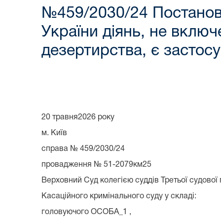
№459/2030/24 Постанова
України діянь, не вклю
дезертирства, є застос
20 травня2026 року
м. Київ
справа № 459/2030/24
провадження № 51-2079км25
Верховний Суд колегією суддів Третьої судової
Касаційного кримінального суду у складі:
головуючого ОСОБА_1 ,