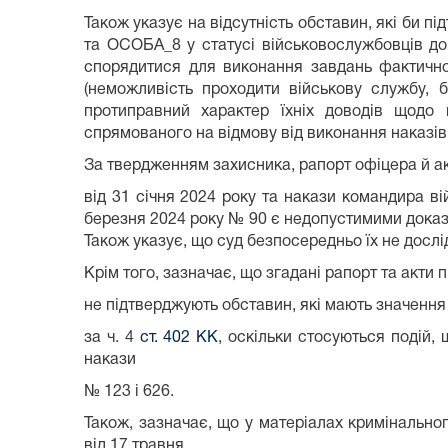
Також указує на відсутність обставин, які би
та ОСОБА_8 у статусі військовослужбовців до
спорядитися для виконання завдань фактично 
(неможливість проходити військову службу, б
протиправний характер їхніх доводів щодо н
спрямованого на відмову від виконання наказів
За твердженням захисника, рапорт офіцера й ак
від 31 січня 2024 року та накази командира ві
березня 2024 року № 90 є недопустимими доказа
Також указує, що суд безпосередньо їх не дослі
Крім того, зазначає, що згадані рапорт та акти 
не підтверджують обставин, які мають значенн
за ч. 4
ст. 402 КК
, оскільки стосуються подій,
накази
№ 123 і 626.
Також, зазначає, що у матеріалах кримінальн
від 17 травня