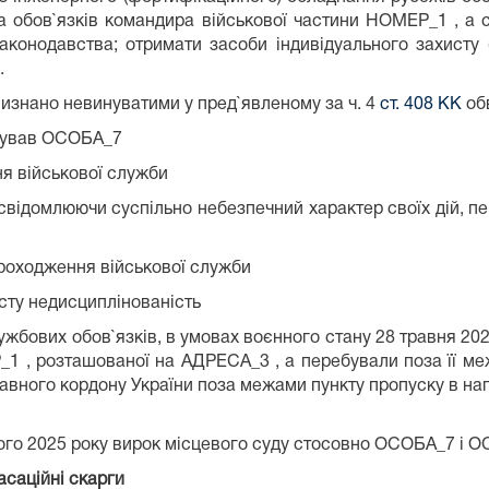
а обов`язків командира військової частини НОМЕР_1 , а 
законодавства; отримати засоби індивідуального захисту
.
изнано невинуватими у пред`явленому за ч. 4
ст. 408 КК
обв
ачував ОСОБА_7
ня військової служби
усвідомлюючи суспільно небезпечний характер своїх дій, пе
проходження військової служби
исту недисциплінованість
ужбових обов`язків, в умовах воєнного стану 28 травня 202
Р_1 , розташованої на АДРЕСА_3 , а перебували поза її м
жавного кордону України поза межами пункту пропуску в на
того 2025 року вирок місцевого суду стосовно ОСОБА_7 і 
асаційні скарги