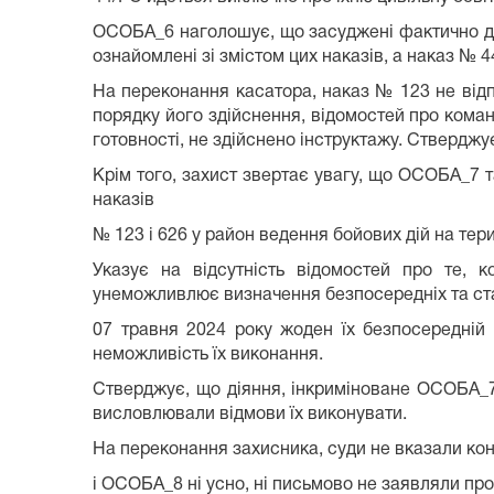
ОСОБА_6 наголошує, що засуджені фактично ді
ознайомлені зі змістом цих наказів, а наказ № 4
На переконання касатора, наказ № 123 не відп
порядку його здійснення, відомостей про коман
готовності, не здійснено інструктажу. Стверджу
Крім того, захист звертає увагу, що ОСОБА_7 т
наказів
№ 123 і 626 у район ведення бойових дій на тери
Указує на відсутність відомостей про те, 
унеможливлює визначення безпосередніх та ста
07 травня 2024 року жоден їх безпосередній 
неможливість їх виконання.
Стверджує, що діяння, інкриміноване ОСОБА_
висловлювали відмови їх виконувати.
На переконання захисника, суди не вказали ко
і ОСОБА_8 ні усно, ні письмово не заявляли про