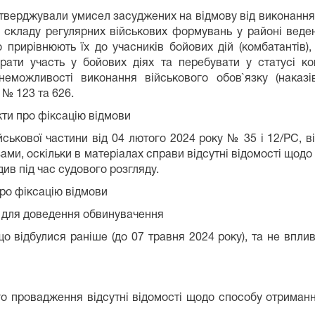
 підтверджували умисел засуджених на відмову від виконан
 складу регулярних військових формувань у районі веден
прирівнюють їх до учасників бойових дій (комбатантів),
рати участь у бойових діях та перебувати у статусі к
еможливості виконання військового обов`язку (наказів
 № 123 та 626.
ти про фіксацію відмови
йськової частини від 04 лютого 2024 року № 35 і 12/РС, в
ми, оскільки в матеріалах справи відсутні відомості щод
див під час судового розгляду.
про фіксацію відмови
я для доведення обвинувачення
 що відбулися раніше (до 07 травня 2024 року), та не вп
ого провадження відсутні відомості щодо способу отриман