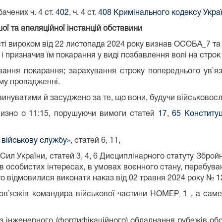
ачених ч. 4 ст.
402
, ч. 4 ст.
408 Кримінального кодексу Укра
ої та апеляційної інстанцій обставини
сті вироком від 22 листопада 2024 року визнав ОСОБА_7 т
, і призначив їм покарання у виді позбавлення волі на строк 
вання покарання; зарахування строку попереднього ув`яз
му провадженні.
нуватими й засуджено за те, що вони, будучи військовос
близно о 11:15, порушуючи вимоги статей
17
,
65 Конституц
і військову службу»
, статей 6, 11,
Сил України, статей 3, 4, 6 Дисциплінарного статуту Зброй
 в особистих інтересах, в умовах воєнного стану, перебув
о відмовилися виконати наказ від 02 травня 2024 року № 1
бов`язків командира військової частини НОМЕР_1 , а саме
інженерного (фортифікаційного) обладнання рубежів обор