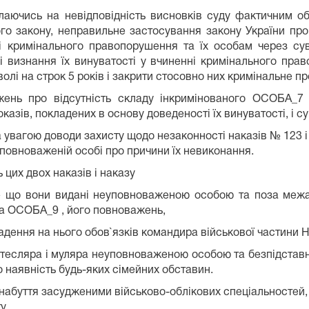
лаючись на невідповідність висновків суду фактичним о
 закону, неправильне застосування закону України про к
 кримінального правопорушення та їх особам через сув
 визнання їх винуватості у вчиненні кримінального пра
олі на строк 5 років і закрити стосовно них кримінальне п
жень про відсутність складу інкримінованого ОСОБА_
оказів, покладених в основу доведеності їх винуватості, і 
вагою доводи захисту щодо незаконності наказів № 123 і 6
повноваженій особі про причини їх невиконання.
 цих двох наказів і наказу
те що вони видані неуповноваженою особою та поза межа
ка ОСОБА_9 , його повноважень,
ладення на нього обов`язків командира військової частини
тесляра і муляра неуповноваженою особою та безпідстав
о наявність будь-яких сімейних обставин.
набуття засудженими військово-облікових спеціальностей, т
у.