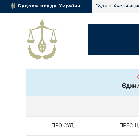
Хмельницьк
Судова влада України
Суди
•
Єдини
ПРО СУД
ПРЕС-Ц