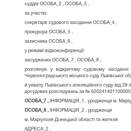
суддів ОСОБА_2 , ОСОБА_3 ,
за участю:
секретаря судового засідання ОСОБА_4 ,
прокурора ОСОБА_5 ,
захисника ОСОБА_6 ,
у режимі відеоконференції:
засуджених ОСОБА_7 , ОСОБА_8 ,
розглянув у відкритому судовому засідан
Червоноградського міського суду Львівської обл
й ухвалу Львівського апеляційного суду від 28
досудових розслідувань за № 620241401100005
ОСОБА_7 ,
ІНФОРМАЦІЯ_1 , уродженця м. Маріу
ОСОБА_8 ,
ІНФОРМАЦІЯ_2 , уродженця
м. Маріуполя Донецької області та жителя
АДРЕСА_2 ,