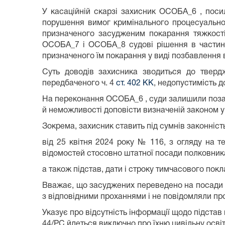
У касаційній скарзі захисник ОСОБА_6 , поси
порушення вимог кримінального процесуального
призначеного засудженим покарання тяжкості
ОСОБА_7 і ОСОБА_8 судові рішення в частині
призначеного їм покарання у виді позбавлення в
Суть доводів захисника зводиться до тверд
передбаченого ч. 4
ст. 402 КК
, недопустимість д
На переконання ОСОБА_6 , суди залишили поза у
й неможливості доповісти визначеній законом у
Зокрема, захисник ставить під сумнів законність
від 25 квітня 2024 року № 116, з огляду на 
відомостей стосовно штатної посади полковни
а також підстав, дати і строку тимчасового пок
Вважає, що засуджених переведено на посади 
з відповідними проханнями і не повідомляли пр
Указує про відсутність інформації щодо підстав 
44/РС йдеться виключно про їхню цивільну освіт