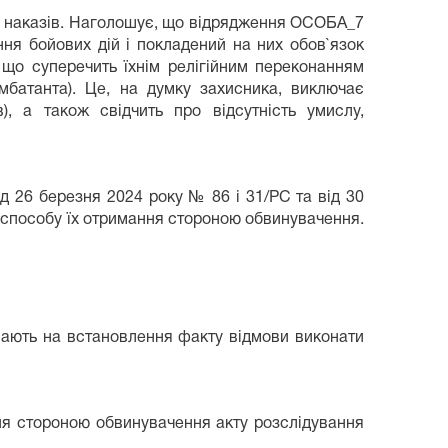
ня наказів. Наголошує, що відрядження ОСОБА_7
ня бойових дій і покладений на них обов`язок
 що суперечить їхнім релігійним переконанням
омбатанта). Це, на думку захисника, виключає
), а також свідчить про відсутність умислу,
ід 26 березня 2024 року № 86 і 31/РС та від 30
о способу їх отримання стороною обвинувачення.
ливають на встановлення факту відмови виконати
ня стороною обвинувачення акту розслідування