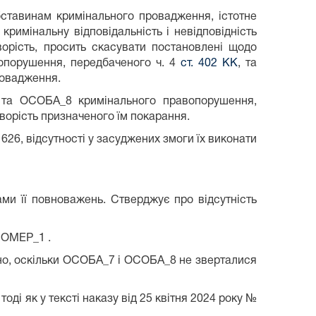
бставинам кримінального провадження, істотне
римінальну відповідальність і невідповідність
орість, просить скасувати постановлені щодо
вопорушення, передбаченого ч. 4
ст. 402 КК
, та
ровадження.
7 та ОСОБА_8 кримінального правопорушення,
суворість призначеного їм покарання.
26, відсутності у засуджених змоги їх виконати
ми її повноважень. Стверджує про відсутність
 НОМЕР_1 .
но, оскільки ОСОБА_7 і ОСОБА_8 не зверталися
оді як у тексті наказу від 25 квітня 2024 року №