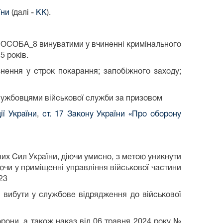
їни
(далі -
КК
).
а ОСОБА_8 винуватими у вчиненні кримінального
5 років.
нення у строк покарання; запобіжного заходу;
лужбовцями військової служби за призовом
ії України
,
ст. 17 Закону України «Про оборону
них Сил України, діючи умисно, з метою уникнути
аючи у приміщенні управління військової частини
23
 вибути у службове відрядження до військової
они, а також наказ від 06 травня 2024 року №