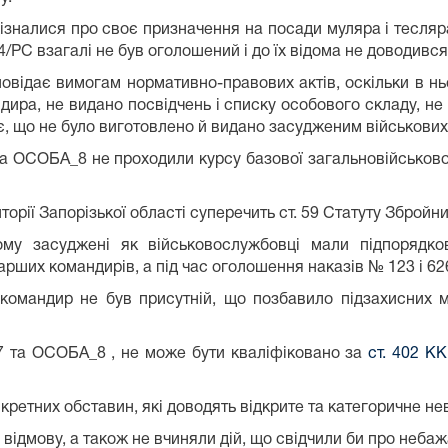
зналися про своє призначення на посади муляра і тесляра
4/РС взагалі не був оголошений і до їх відома не доводився
овідає вимогам нормативно-правових актів, оскільки в нь
дира, не видано посвідчень і списку особового складу, не 
є, що не було виготовлено й видано засудженим військових 
а ОСОБА_8 не проходили курсу базової загальновійськової
торії Запорізької області суперечить ст. 59 Статуту Збройн
кому засуджені як військовослужбовці мали підпорядко
рших командирів, а під час оголошення наказів № 123 і 62
командир не був присутній, що позбавило підзахисних 
7 та ОСОБА_8 , не може бути кваліфіковано за
ст. 402 КК
нкретних обставин, які доводять відкрите та категоричне 
 відмову, а також не вчиняли дій, що свідчили би про неба