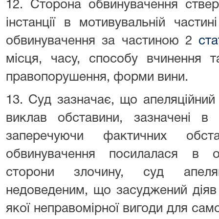
12. Сторона обвинувачення ствер
інстанції в мотивувальній части
обвинувачення за частиною 2
ста
місця, часу, способу вчинення т
правопорушення, форми вини.
13. Суд зазначає, що апеляційний
виклав обставини, зазначені в 
заперечуючи фактичних обст
обвинувачення посилалася в об
сторони злочину, суд апеляц
недоведеним, що засуджений діяв
якої неправомірної вигоди для само