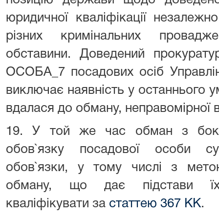
позицію держави щодо доведенос
юридичної кваліфікації незалежн
різних кримінальних провадж
обставини. Доведений прокурат
ОСОБА_7 посадових осіб Управлін
виключає наявність у останнього у
вдалася до обману, неправомірної 
19. У той же час обман з бо
обов`язку посадової особи су
обов`язки, у тому числі з мето
обману, що дає підстави їх
кваліфікувати за
статтею 367 КК
.