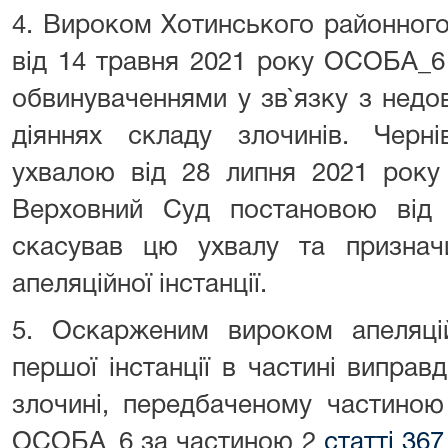
4. Вироком Хотинського районного
від 14 травня 2021 року ОСОБА_6
обвинуваченнями у зв`язку з недо
діяннях складу злочинів. Черні
ухвалою від 28 липня 2021 року
Верховний Суд постановою від
скасував цю ухвалу та признач
апеляційної інстанції.
5. Оскарженим вироком апеляці
першої інстанції в частині випра
злочині, передбаченому частино
ОСОБА_6 за частиною 2
статті 36