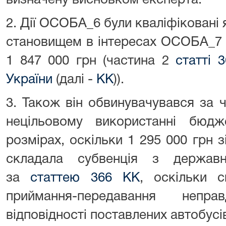
визначену висновком експерта.
2. Дії ОСОБА_6 були кваліфікован
становищем в інтересах ОСОБА_7 
1 847 000 грн (частина 2
статті 
України
(далі -
КК
)).
3. Також він обвинувачувався за
нецільовому використанні бюд
розмірах, оскільки 1 295 000 грн
складала субвенція з держав
за
статтею 366 КК
, оскільки 
приймання-передавання непр
відповідності поставлених автобусі