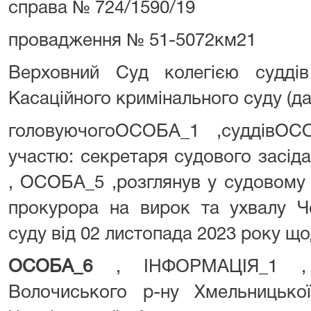
справа № 724/1590/19
провадження № 51-5072км21
Верховний Суд колегією судді
Касаційного кримінального суду (дал
головуючогоОСОБА_1 ,суддівО
участю: секретаря судового зас
, ОСОБА_5 ,розглянув у судовому 
прокурора на вирок та ухвалу Че
суду від 02 листопада 2023 року щ
ОСОБА_6
, ІНФОРМАЦІЯ_1 ,
Волочиського р-ну Хмельницько