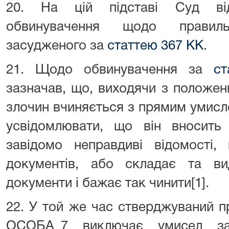
20. На цій підставі Суд ві
обвинувачення щодо правильн
засудженого за
статтею 367 КК
.
21. Щодо обвинувачення за
с
зазначав, що, виходячи з положень 
злочин вчиняється з прямим умисло
усвідомлювати, що він вносить 
завідомо неправдиві відомості,
документів, або складає та ви
документи і бажає так чинити[1].
22. У той же час стверджуваний 
ОСОБА_7 виключає умисел за