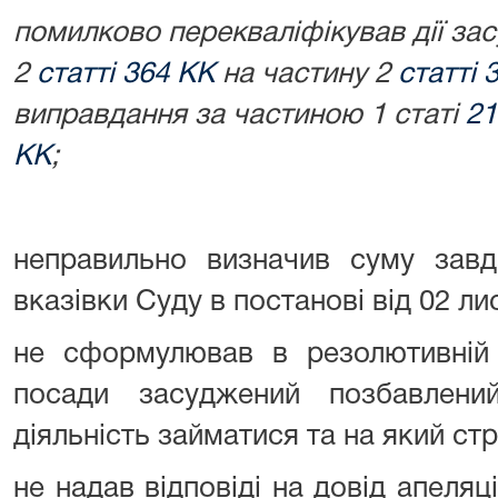
помилково перекваліфікував дії за
2
статті 364 КК
на частину 2
статті 
виправдання за частиною 1 статі
21
КК
;
неправильно визначив суму завд
вказівки Суду в постанові від 02 ли
не сформулював в резолютивній 
посади засуджений позбавлени
діяльність займатися та на який стр
не надав відповіді на довід апеляц