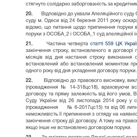
стягнуто солідарно заборгованість за кредитним
20.
Відповідно до ухвали Апеляційного суду 
суду м. Одеси від 24 березня 2011 року оска
відомо, що питання щодо припинення поруки в
поруки з ОСОБА_2 і ОСОБА_1 суд апеляційної інс
21.
Частина четверта
статті 559 ЦК Укра
закінчення строку, встановленого в договорі
місяців від дня настання строку виконання 
встановлений або встановлений моментом пре
одного року від дня укладення договору поруки.
22.
Відповідно до правового висновку, вик
(провадження № 14-318цс18), враховуючи вст
договору та пряму залежність від його умов, 
Суду України від 26 листопада 2014 року у 
(провадження № 6-2017цс15) та від 06 липня 
неможливість її припинення з огляду на наявніс
закінчення строку дії договору. А тому на пра
якщо інше не встановлено договором поруки.