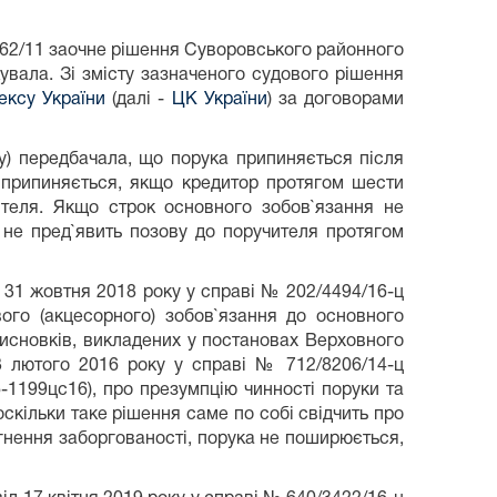
-262/11 заочне рішення Суворовського районного
вала. Зі змісту зазначеного судового рішення
ексу України
(далі -
ЦК України
) за договорами
ду) передбачала, що порука припиняється після
а припиняється, якщо кредитор протягом шести
ителя. Якщо строк основного зобов`язання не
не пред`явить позову до поручителя протягом
 31 жовтня 2018 року у справі № 202/4494/16-ц
ого (акцесорного) зобов`язання до основного
висновків, викладених у постановах Верховного
3 лютого 2016 року у справі № 712/8206/14-ц
1199цс16), про презумпцію чинності поруки та
оскільки таке рішення саме по собі свідчить про
ягнення заборгованості, порука не поширюється,