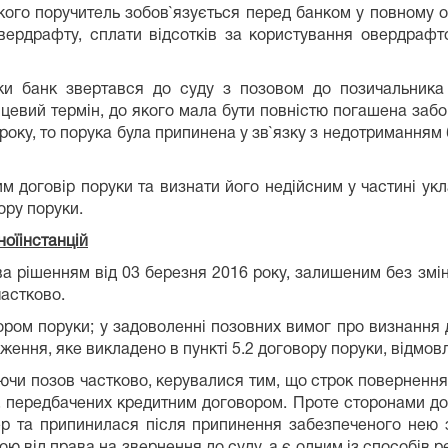
о якого поручитель зобов`язується перед банком у повному
рдрафту, сплати відсотків за користування овердрафто
ки банк звертався до суду з позовом до позичальника 
інцевий термін, до якого мала бути повністю погашена заб
року, то порука була припинена у зв`язку з недотриманням
договір поруки та визнати його недійсним у частині укл
ору поруки.
ноїінстанцій
ва рішенням від 03 березня 2016 року, залишеним без змі
астково.
ром поруки; у задоволенні позовних вимог про визнання 
ження, яке викладено в пункті 5.2 договору поруки, відмов
яючи позов частково, керувалися тим, що строк повернення
х, передбачених кредитним договором. Проте сторонами до
р та припинилася після припинення забезпеченого нею 
ю від права на звернення до суду, а є одним із способів р