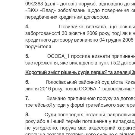
09/2383 (далі - договір поруки), відповідно д
«ВКФ «Влад» зобов`язань щодо повернення ове
передбачених кредитним договором.
4.
Позивачка вважала, що оскіль
заборгованості 30 жовтня 2009 року, тоді як к
кредитного договору визначено 04 грудня 2008 
поручителя.
5.
ОСОБА_1 просила визнати припиненим 
застереження, яке викладено в пункті 5.2 догов
Короткий зміст рішень судів першої та
апеляцій
6.
Голосіївський районний суд міста Киє
липня 2016 року, позов ОСОБА_1 задовольнив ч
7.
Визнано припиненою поруку за догово
третейської угоди у формі третейського застере
8.
Суди попередніх інстанцій, задовольн
року або в інший термін погашення у випадка
не узгоджено, порука має акцесорний характе
спору на розгляд третейського суду не є відмово