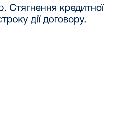
р. Cтягнення кредитної
троку дії договору.
а