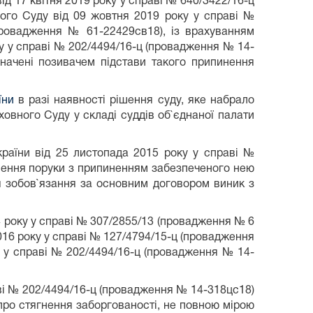
ід 17 квітня 2019 року у справі № 640/3422/16-ц
ного Суду від 09 жовтня 2019 року у справі №
провадження № 61-22429св18), із врахуванням
у у справі № 202/4494/16-ц (провадження № 14-
начені позивачем підстави такого припинення
їни
в разі наявності рішення суду, яке набрало
ховного Суду у складі суддів об`єднаної палати
раїни від 25 листопада 2015 року у справі №
ення поруки з припиненням забезпеченого нею
я зобов`язання за основним договором виник з
4 року у справі № 307/2855/13 (провадження № 6
2016 року у справі № 127/4794/15-ц (провадження
у у справі № 202/4494/16-ц (провадження № 14-
ві № 202/4494/16-ц (провадження № 14-318цс18)
про стягнення заборгованості, не повною мірою