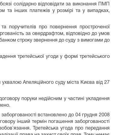
 обсязі солідарно відповідати за виконання ПМП
м та інших платежів у розмірі та у випадках,
та поручителів про повернення простроченої
оргованість за овердрафтом, відповідно до умов
 банком строку звернення до суду з вимогами до
адення третейської угоди у формі третейського
н ухвалою Апеляційного суду міста Києва від 27
договору поруки недійсним у частині укладення
лено.
 заборгованості встановлено до 04 грудня 2008
говору інший термін погашення заборгованості
зобов`язання. Третейська угода про передання
еалізації права на захист своїх прав. Тому немає