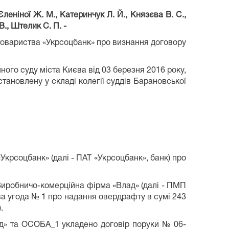
, Єленіної Ж. М., Катеринчук Л. Й., Князєва В. С.,
 В., Штелик С. П.
-
овариства «Укрсоцбанк» про визнання договору
ого суду міста Києва від 03 березня 2016 року,
тановлену у складі колегії суддів Барановської
крсоцбанк» (далі - ПАТ «Укрсоцбанк», банк) про
Виробничо-комерційна фірма «Влад» (далі - ПМП
ва угода № 1 про надання овердрафту в сумі 243
.
ад» та ОСОБА_1 укладено договір поруки № 06-