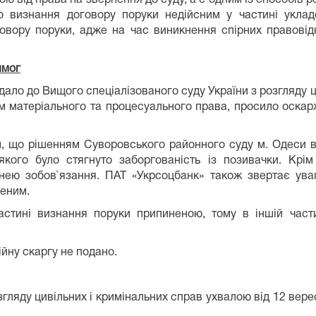
 визнання договору поруки недійсним у частині уклад
говору поруки, адже на час виникнення спірних правові
имог
дало до Вищого спеціалізованого суду України з розгляду ц
м матеріального та процесуального права, просило оскарж
м, що рішенням Суворовського районного суду м. Одеси в
якого було стягнуто заборгованість із позивачки. Крім
нею зобов`язання. ПАТ «Укрсоцбанк» також звертає уваг
неним.
стині визнання поруки припиненою, тому в іншій част
йну скаргу не подано.
згляду цивільних і кримінальних справ ухвалою від 12 вер