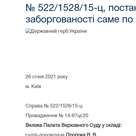
№ 522/1528/15-ц, постан
заборгованості саме по 
26 січня 2021 року
м. Київ
Справа № 522/1528/15-ц
Провадження № 14-67цс20
Велика Палата Верховного Суду у складі:
судді-доповідача
Пророка В. В.
,