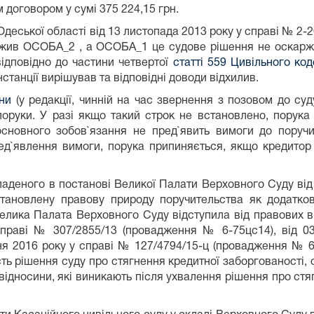
 договором у сумі 375 224,15 грн.
Одеської області від 13 листопада 2013 року у справі № 2
ржив ОСОБА_2 , а ОСОБА_1 це судове рішення не оскаржу
ідповідно до частини четвертої
статті 559 Цивільного код
танції вирішував та відповідні доводи відхилив.
їни
(у редакції, чинній на час звернення з позовом до су
 поруки. У разі якщо такий строк не встановлено, порук
основного зобов`язання не пред`явить вимоги до поруч
д`явлення вимоги, порука припиняється, якщо кредитор 
ладеного в постанові Великої Палати Верховного Суду від
ановлену правову природу поручительства як додатков
Велика Палата Верховного Суду відступила від правових 
справі № 307/2855/13 (провадження № 6-75цс14), від 0
2016 року у справі № 127/4794/15-ц (провадження № 6-
ть рішення суду про стягнення кредитної заборгованості, 
вовідносини, які виникають після ухвалення рішення про ст