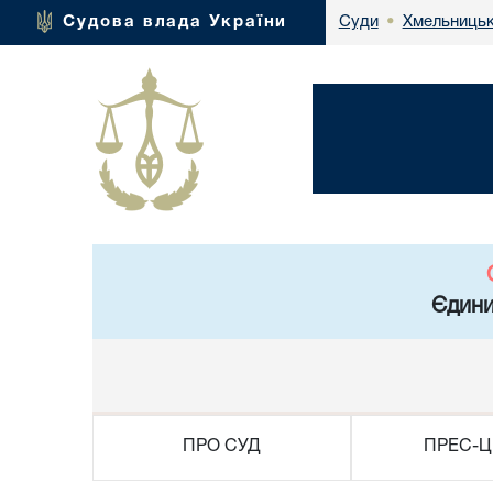
Хмельницьк
Судова влада України
Суди
•
Єдини
ПРО СУД
ПРЕС-Ц