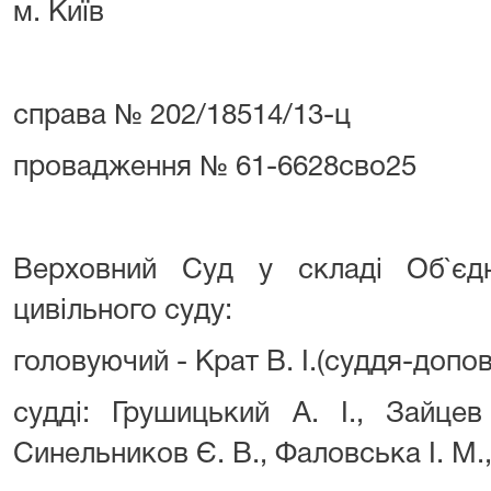
м. Київ
справа № 202/18514/13-ц
провадження № 61-6628сво25
Верховний Суд у складі Об`єдн
цивільного суду:
головуючий - Крат В. І.(суддя-допов
судді: Грушицький А. І., Зайце
Синельников Є. В., Фаловська І. М.