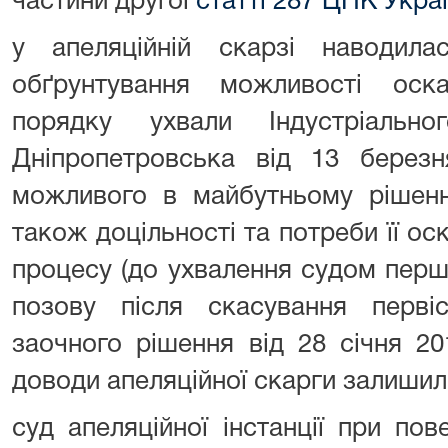
частини другої
статті 287 ЦПК Укра
у апеляційній скарзі наводил
обґрунтування можливості оск
порядку ухвали Індустріальн
Дніпропетровська від 13 берез
можливого в майбутньому рішенн
також доцільності та потреби її ос
процесу (до ухвалення судом першої
позову після скасування перві
заочного рішення від 28 січня 20
доводи апеляційної скарги залишил
суд апеляційної інстанції при пов