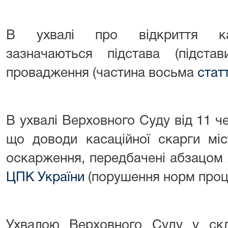
В ухвалі про відкриття кас
зазначаються підстава (підстав
провадження (частина восьма
стат
В ухвалі Верховного Суду від 11 ч
що доводи касаційної скарги міс
оскарження, передбачені абзацом 
ЦПК України
(порушення норм проц
Ухвалою Верховного Суду у скла