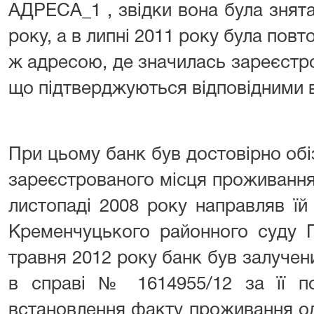
АДРЕСА_1 , звідки вона була знята 
року, а в липні 2011 року була пов
ж адресою, де значилась зареєстр
що підтверджуються відповідними в
При цьому банк був достовірно об
зареєстрованого місця проживання,
листопаді 2008 року направляв їй
Кременчуцького районного суду П
травня 2012 року банк був залучени
в справі № 1614955/12 за її 
встановлення факту проживання од