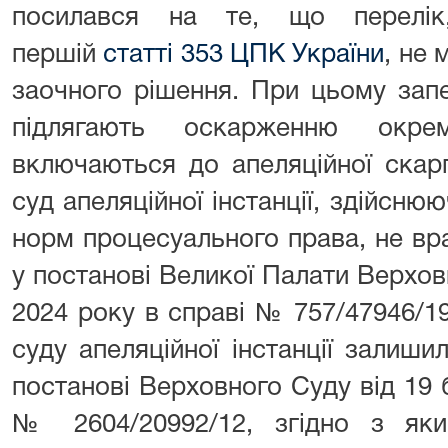
посилався на те, що перелік
першій
статті 353 ЦПК України
, не 
заочного рішення. При цьому зап
підлягають оскарженню окре
включаються до апеляційної скар
суд апеляційної інстанції, здійсню
норм процесуального права, не вр
у постанові Великої Палати Верхов
2024 року в справі № 757/47946/19
суду апеляційної інстанції залиши
постанові Верховного Суду від 19 
№ 2604/20992/12, згідно з яки