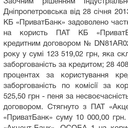
Заочним рішенням Індустріаль
Дніпропетровська від 28 січня 20
КБ «ПриватБанк» задоволено част
на користь ПАТ КБ «ПриватБа
кредитним договором № DN81AR020
року у сумі 123 519,02 грн, яка ск
заборгованість за кредитом; 28 408
процентах за користування кр
заборгованість по комісії за ко
525,50 грн - пеня за несвоєчасніст
договором. Стягнуто з ПАТ «Акц
«ПриватБанк» суму 10 000,00 грн.