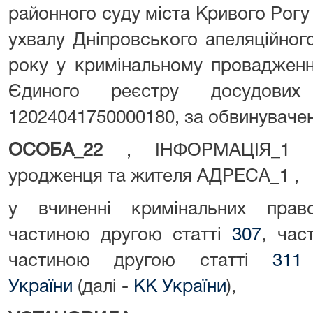
районного суду міста Кривого Рогу 
ухвалу Дніпровського апеляційног
року у кримінальному провадженні
Єдиного реєстру досудови
12024041750000180, за обвинуваче
ОСОБА_22
, ІНФОРМАЦІЯ_1 ,
уродженця та жителя АДРЕСА_1 ,
у вчиненні кримінальних прав
частиною другою статті
307
, час
частиною другою статті
311
України
(далі -
КК України
),