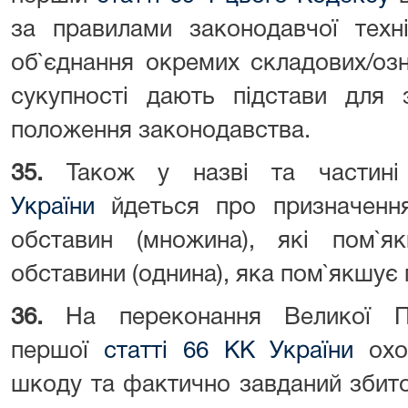
за правилами законодавчої техн
об`єднання окремих складових/озн
сукупності дають підстави для з
положення законодавства.
35.
Також у назві та частин
України
йдеться про призначення
обставин (множина), які пом`
обставини (однина), яка пом`якшує
36.
На переконання Великої П
першої
статті 66 КК України
охо
шкоду та фактично завданий збито