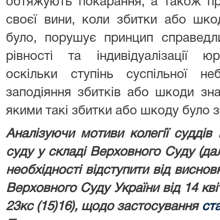
обтяжують покарання, а також пр
своєї вини, коли збитки або шко
було, порушує принцип справедл
рівності та індивідуалізації юр
оскільки ступінь суспільної не
заподіяння збитків або шкоди зна
якими такі збитки або шкоду було з
Аналізуючи мотиви колегії суддів
суду у складі Верховного Суду (дал
необхідності відступити від виснов
Верховного Суду України від 14 кві
23кс (15)16), щодо застосування
ста