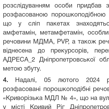
розслідуванням особи придбав 
розфасованою порошкоподібною р
що у сліп пакетах знаходятьс
амфетамін, метамфетамін, особли
речовини МДМА, PVP, а також реч
віднесена до прекурсорів, пе
АДРЕСА_2 Дніпропетровської обла
метою збуту.
4.
Надалі, 05 лютого 2024 
розфасовані порошкоподібні речо
«Криворізька МДЛ № 4», що на вул
у місті Кривий Ріг Дніпропетров