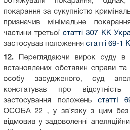
обтяжували покарання, однак,
покарання за сукупністю кримінал
призначив мінімальне покаранн
частини третьої
статті 307 КК Укра
застосував положення
статті 69-1 
12.
Переглядаючи вирок суду в 
встановлених обставин справи та 
особу засудженого, суд апеля
констатував про відсутність
застосування положень
статті 
ОСОБА_22 , у зв`язку з цим без
відмовив у задоволенні апеляційн