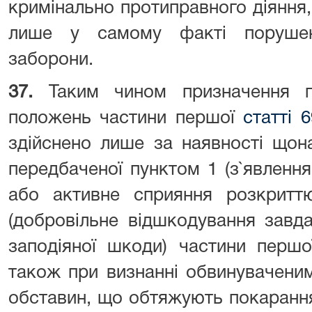
кримінально протиправного діяння,
лише у самому факті порушенн
заборони.
37.
Таким чином призначення п
положень частини першої
статті 
здійснено лише за наявності щон
передбаченої пунктом 1 (з`явлення
або активне сприяння розкритт
(добровільне відшкодування завд
заподіяної шкоди) частини перш
також при визнанні обвинуваченим
обставин, що обтяжують покарання.