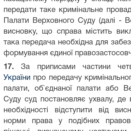
передати таке кримінальне прова
Палати Верховного Суду (далі - В
висновку, що справа містить вик
така передача необхідна для забе
формування єдиної правозастосовч
17.
За приписами частини че
України
про передачу кримінально
палати, об`єднаної палати або В
Суду суд постановляє ухвалу, де
необхідності відступити від ви
норми права у подібних правові