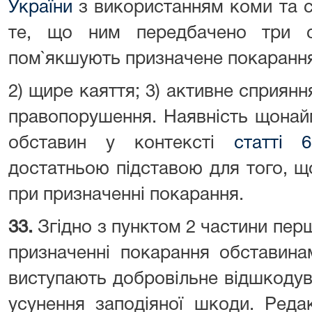
України
з використанням коми та с
те, що ним передбачено три са
пом`якшують призначене покарання: 
2) щире каяття; 3) активне сприян
правопорушення. Наявність щонайм
обставин у контексті
статті 
достатньою підставою для того, 
при призначенні покарання.
33.
Згідно з пунктом 2 частини пер
призначенні покарання обставина
виступають добровільне відшкодув
усунення заподіяної шкоди. Реда