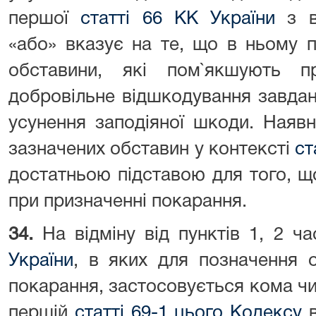
першої
статті 66 КК України
з в
«або» вказує на те, що в ньому п
обставини, які пом`якшують п
добровільне відшкодування завдан
усунення заподіяної шкоди. Наявн
зазначених обставин у контексті
ст
достатньою підставою для того, 
при призначенні покарання.
34.
На відміну від пунктів 1, 2 ч
України
, в яких для позначення 
покарання, застосовується кома чи 
першій
статті 69-1 цього Кодексу
в