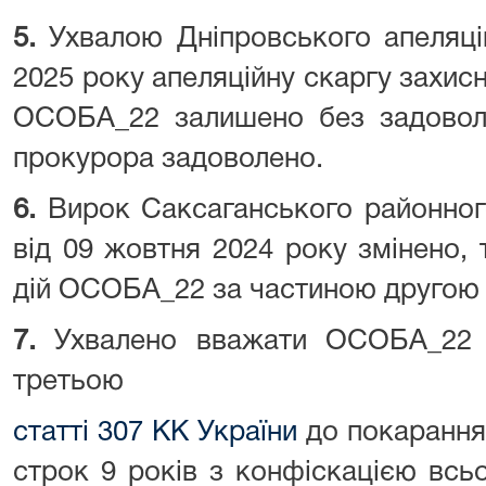
5.
Ухвалою Дніпровського апеляці
2025 року апеляційну скаргу захи
ОСОБА_22 залишено без задоволе
прокурора задоволено.
6.
Вирок Саксаганського районног
від 09 жовтня 2024 року змінено,
дій ОСОБА_22 за частиною друго
7.
Ухвалено вважати ОСОБА_22 
третьою
статті 307 КК України
до покарання 
строк 9 років з конфіскацією всь