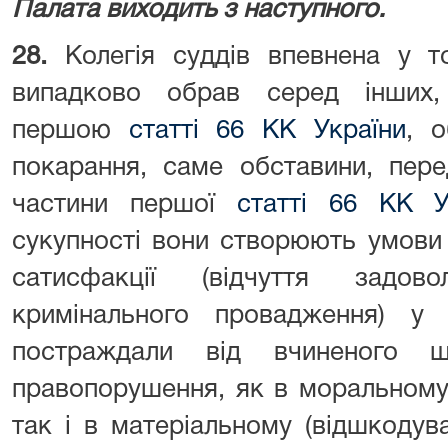
Палата виходить з наступного.
28.
Колегія суддів впевнена у 
випадково обрав серед інших,
першою
статті 66 КК України
, о
покарання, саме обставини, пере
частини першої
статті 66 КК У
сукупності вони створюють умови
сатисфакції (відчуття задов
кримінального провадження) у 
постраждали від вчиненого щ
правопорушення, як в моральному 
так і в матеріальному (відшкодув