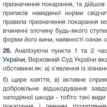
призначення покарання, та дійшов 
приписів наведеної норми свідчи
правила призначення покарання м
вчиненні злочину будь-якого ступе
форми його вини, наявності ознак с
26.
Аналізуючи пункти 1 та 2 ча
України
, Верховний Суд України вка
обставини як: а) з`явлення із зізнан
б) щире каяття; в) активне сприя
добровільне відшкодування завда
заподіяної шкоди - тобто такі види
покарання і певним (позитивни