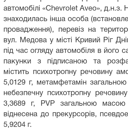
автомобілі «Chevrolet Aveo», д.н.з
знаходилась інша особа (встановл
провадження), перевіз на терито
вул. Медова у місті Кривий Ріг Дні
під час огляду автомобіля в його с
пакунки з підписаною та розф
містить психотропну речовину ам
5,0129 г, метамфетамін загальною
небезпечну психотропну речови
3,3689 г, PVP загальною масою 
віднесена до прекурсорів, псевд
5,9204 г.