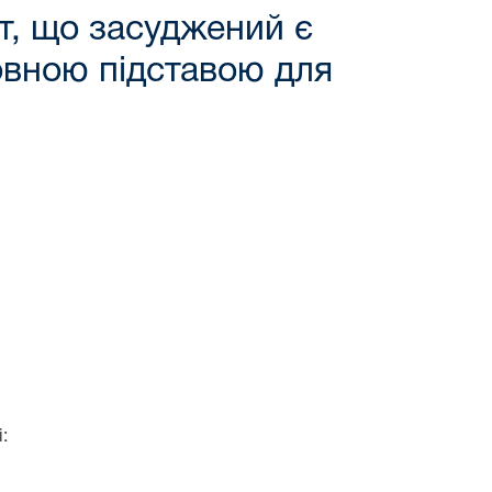
т, що засуджений є
мовною підставою для
: