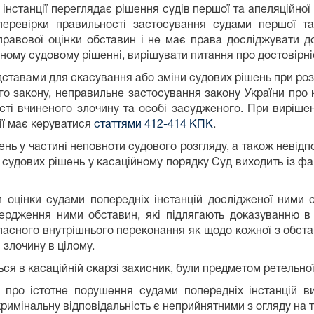
інстанції переглядає рішення судів першої та апеляційної
ревірки правильності застосування судами першої та 
правової оцінки обставин і не має права досліджувати 
ому судовому рішенні, вирішувати питання про достовірніс
дставами для скасування або зміни судових рішень при розгл
 закону, неправильне застосування закону України про кр
ті вчиненого злочину та особі засудженого. При вирішенн
ції має керуватися
статтями 412-414 КПК
.
ень у частині неповноти судового розгляду, а також невід
 судових рішень у касаційному порядку Суд виходить із ф
оцінки судами попередніх інстанцій дослідженої ними с
ердження ними обставин, які підлягають доказуванню в
сного внутрішнього переконання як щодо кожної з обстави
 злочину в цілому.
ься в касаційній скарзі захисник, були предметом ретельної
 про істотне порушення судами попередніх інстанцій в
римінальну відповідальність є неприйнятними з огляду на т