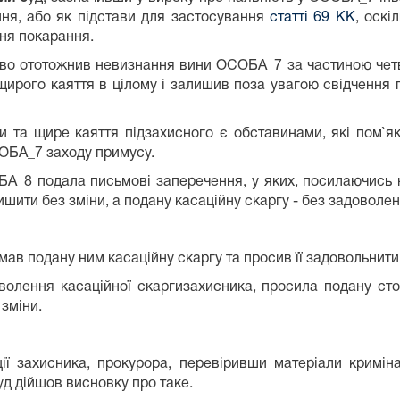
ння, або як підстави для застосування
статті 69 КК
, оскі
ня покарання.
лково ототожнив невизнання вини ОСОБА_7 за частиною че
щирого каяття в цілому і залишив поза увагою свідчення пі
и та щире каяття підзахисного є обставинами, які пом`як
СОБА_7 заходу примусу.
А_8 подала письмові заперечення, у яких, посилаючись н
ити без зміни, а подану касаційну скаргу - без задоволен
ав подану ним касаційну скаргу та просив її задовольнити
ення касаційної скаргизахисника, просила подану сто
зміни.
ції захисника, прокурора, перевіривши матеріали кримі
уд дійшов висновку про таке.