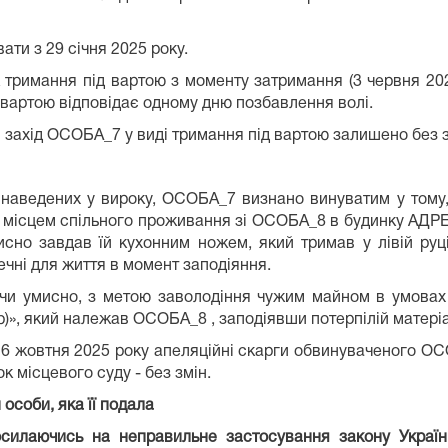
ти з 29 січня 2025 року.
тримання під вартою з моменту затримання (3 червня 2024
д вартою відповідає одному дню позбавлення волі.
 захід ОСОБА_7 у виді тримання під вартою залишено без з
 наведених у вироку, ОСОБА_7 визнано винуватим у тому, 
а місцем спільного проживання зі ОСОБА_8 в будинку АДРЕ
исно завдав їй кухонним ножем, який тримав у лівій руц
чні для життя в момент заподіяння.
чи умисно, з метою заволодіння чужим майном в умовах 
)», який належав ОСОБА_8 , заподіявши потерпілій матеріа
 6 жовтня 2025 року апеляційні скарги обвинуваченого О
 місцевого суду - без змін.
особи, яка її подала
осилаючись на неправильне застосування закону України