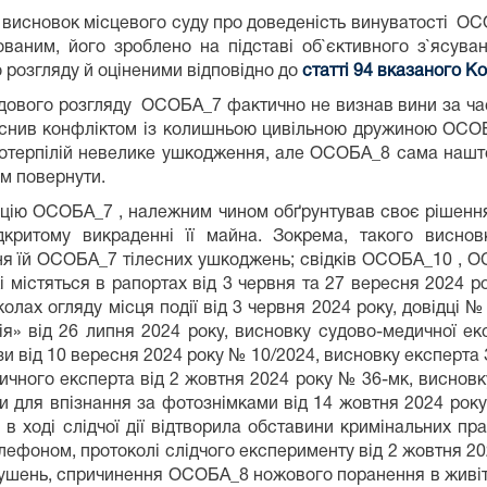
 висновок місцевого суду про доведеність винуватості ОС
ваним, його зроблено на підставі об`єктивного з`ясуван
 розгляду й оціненими відповідно до
статті 94 вказаного К
і судового розгляду ОСОБА_7 фактично не визнав вини за
пояснив конфліктом із колишньою цивільною дружиною ОСОБ
потерпілій невелике ушкодження, але ОСОБА_8 сама нашто
ом повернути.
ицію ОСОБА_7 , належним чином обґрунтував своє рішення 
ритому викраденні її майна. Зокрема, такого висновк
ня їй ОСОБА_7 тілесних ушкоджень; свідків ОСОБА_10 , 
містяться в рапортах від 3 червня та 27 вересня 2024 ро
олах огляду місця події від 3 червня 2024 року, довідці 
я» від 26 липня 2024 року, висновку судово-медичної ек
и від 10 вересня 2024 року № 10/2024, висновку експерта
чного експерта від 2 жовтня 2024 року № 36-мк, висновк
и для впізнання за фотознімками від 14 жовтня 2024 року,
 в ході слідчої дії відтворила обставини кримінальних 
елефоном, протоколі слідчого експерименту від 2 жовтня 20
рушень, спричинення ОСОБА_8 ножового поранення в живіт 