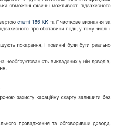
льки обмежені фізичні можливості підзахисного
твертою
статті 186 КК
та її часткове визнання за
дзахисного про обставини події, у тому числі і
шують покарання, і повинні були бути реально
а необґрунтованість викладених у ній доводів,
ня.
.
роною захисту касаційну скаргу залишити без
нального провадження та обговоривши доводи,