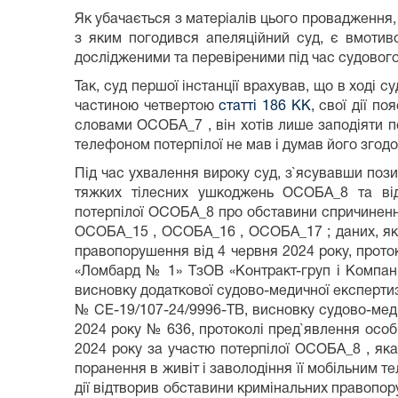
Як убачається з матеріалів цього провадження,
з яким погодився апеляційний суд, є вмотиво
дослідженими та перевіреними під час судового
Так, суд першої інстанції врахував, що в ход
частиною четвертою
статті 186 КК
, свої дії 
словами ОСОБА_7 , він хотів лише заподіяти 
телефоном потерпілої не мав і думав його згод
Під час ухвалення вироку суд, з`ясувавши поз
тяжких тілесних ушкоджень ОСОБА_8 та відк
потерпілої ОСОБА_8 про обставини спричинен
ОСОБА_15 , ОСОБА_16 , ОСОБА_17 ; даних, які 
правопорушення від 4 червня 2024 року, проток
«Ломбард № 1» ТзОВ «Контракт-груп і Компані
висновку додаткової судово-медичної експертиз
№ СЕ-19/107-24/9996-ТВ, висновку судово-меди
2024 року № 636, протоколі пред`явлення особ
2024 року за участю потерпілої ОСОБА_8 , яка
поранення в живіт і заволодіння її мобільним т
дії відтворив обставини кримінальних правопо