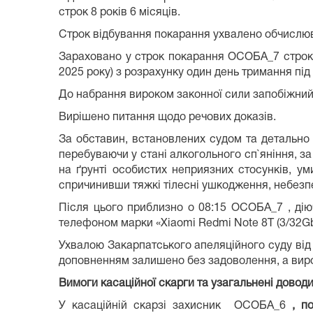
строк 8 років 6 місяців.
Строк відбування покарання ухвалено обчислюва
Зараховано у строк покарання ОСОБА_7 строк 
2025 року) з розрахунку один день тримання пі
До набрання вироком законної сили запобіжний
Вирішено питання щодо речових доказів.
За обставин, встановлених судом та детально
перебуваючи у стані алкогольного сп`яніння, з
на ґрунті особистих неприязних стосунків, ум
спричинивши тяжкі тілесні ушкодження, небезпе
Після цього приблизно о 08:15 ОСОБА_7 , дію
телефоном марки «Хіаоmі Redmi Note 8Т (3/32Gb
Ухвалою Закарпатського апеляційного суду від
доповненням залишено без задоволення, а вирок
Вимоги касаційної скарги та узагальнені доводи 
У касаційній скарзі захисник ОСОБА_6
, п