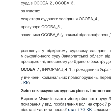
суддів ОСОБА_2 , ОСОБА_3 ,
за участю:
секретаря судового засідання ОСОБА_4 ,
прокурора ОСОБА_5 ,
захисника ОСОБА_6 (у режимі відеоконференції
розглянув у відкритому судовому засіданн
міськрайонного суду Закарпатської області від
провадженні, внесеному до Єдиного реєстру д
ОСОБА_7 ,
ІНФОРМАЦІЯ_1 , громадянина Україн
у вчиненні кримінальних правопорушень, пере
-
КК
).
Зміст оскаржуваних судових рішень і встановле
Вироком Мукачівського міськрайонного суду 
покарання у виді позбавлення волі на строк 7 р
підставі частини першої
статті 70 КК
шляхом ча