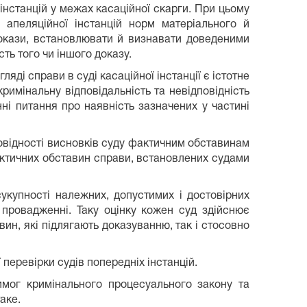
 інстанцій у межах касаційної скарги. При цьому
апеляційної інстанцій норм матеріального й
докази, встановлювати й визнавати доведеними
ть того чи іншого доказу.
яді справи в суді касаційної інстанції є істотне
имінальну відповідальність та невідповідність
і питання про наявність зазначених у частині
повідності висновків суду фактичним обставинам
актичних обставин справи, встановлених судами
укупності належних, допустимих і достовірних
 провадженні. Таку оцінку кожен суд здійснює
н, які підлягають доказуванню, так і стосовно
 перевірки судів попередніх інстанцій.
имог кримінального процесуального закону та
аке.