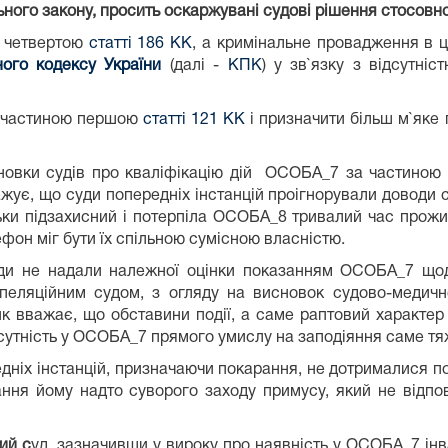
ого закону, просить оскаржувані судові рішення стосовн
ю четвертою
статті 186 КК
, а кримінальне провадження в ці
ого кодексу України
(далі -
КПК
) у зв`язку з відсутніс
за частиною першою
статті 121 КК
і призначити більш м`яке
сновки судів про кваліфікацію дій ОСОБА_7 за частиною
жує, що суди попередніх інстанцій проігнорували доводи с
ьки підзахисний і потерпіла ОСОБА_8 тривалий час прожи
ефон міг бути їх спільною сумісною власністю.
уди не надали належної оцінки показанням ОСОБА_7 що
еляційним судом, з огляду на висновок судово-медично
к вважає, що обставини події, а саме раптовий характер
дсутність у ОСОБА_7 прямого умислу на заподіяння саме т
дніх інстанцій, призначаючи покарання, не дотрималися 
я йому надто суворого заходу примусу, який не відповід
ий с
уд, зазначивши у вироку про наявність у ОСОБА_7 інв