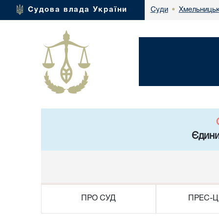
Хмельницьк
Судова влада України
Суди
•
Єдини
ПРО СУД
ПРЕС-Ц