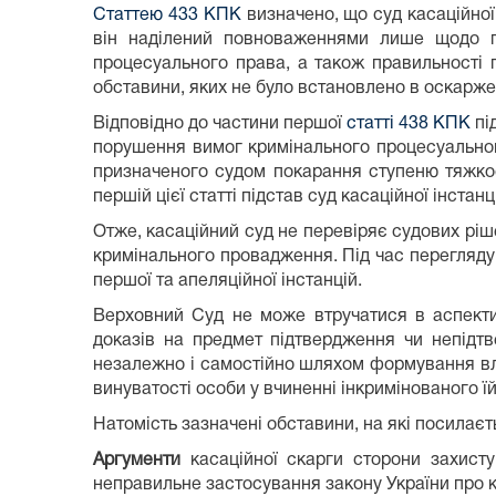
Статтею 433 КПК
визначено, що суд касаційної 
він наділений повноваженнями лише щодо пе
процесуального права, а також правильності 
обставини, яких не було встановлено в оскаржен
Відповідно до частини першої
статті 438 КПК
пі
порушення вимог кримінального процесуального
призначеного судом покарання ступеню тяжкос
першій цієї статті підстав суд касаційної інстан
Отже, касаційний суд не перевіряє судових ріш
кримінального провадження. Під час перегляду
першої та апеляційної інстанцій.
Верховний Суд не може втручатися в аспекти 
доказів на предмет підтвердження чи непідтв
незалежно і самостійно шляхом формування вла
винуватості особи у вчиненні інкримінованого їй
Натомість зазначені обставини, на які посилаєт
Аргументи
касаційної скарги сторони захисту
неправильне застосування закону України про к