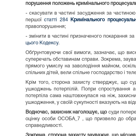
порушення положень кримінального процесуальн
- скасувати в частині засудження за частино
першої
статті 284
Кримінального процесуальн
правопорушення;
- змінити в частині призначеного покарання 
цього Кодексу
.
Обґрунтовуючи свої вимоги, зазначає, що ви
суперечать обставинам справи. Зокрема, заува
прямого умислу на заволодіння майном, оскіл
спільних дітей, вели спільне господарство і тел
Крім того, сторона захисту стверджує, що с
ушкоджень потерпілій. Попри спростування ап
потерпіла сама наштовхнулася на ніж, захисни
ушкодження, у своїй сукупності вказують на ві
Водночас, захисник наголошує, що
суди попере
оцінку особи ОСОБА_7 , що призвело до обранн
справедливості.
Зокрема, сторона захисту зауважує, що місцев