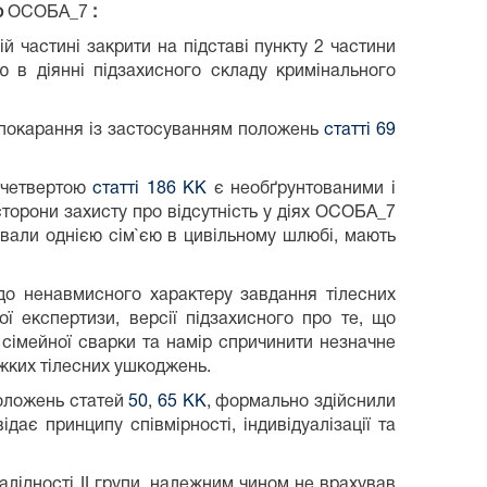
о
ОСОБА_7
:
й частині закрити на підставі пункту 2 частини
тю в діянні підзахисного складу кримінального
 покарання із застосуванням положень
статті 69
 четвертою
статті 186 КК
є необґрунтованими і
торони захисту про відсутність у діях ОСОБА_7
вали однією сім`єю в цивільному шлюбі, мають
до ненавмисного характеру завдання тілесних
ї експертизи, версії підзахисного про те, що
 сімейної сварки та намір спричинити незначне
яжких тілесних ушкоджень.
положень статей
50
,
65 КК
, формально здійснили
ає принципу співмірності, індивідуалізації та
алідності ІІ групи, належним чином не врахував