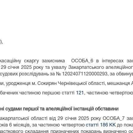
),
і касаційну скаргу захисника ОСОБА_6 в інтересах з
 29 січня 2025 року та ухвалу Закарпатського апеляційно
осудових розслідувань за № 12024071120000293, за обвин
и, уродженця м. Сокирян Чернівецької області, мешканця
дбачених частиною першою статті
121
, частиною четвертою
ні судами першої та апеляційної інстанцій обставини
Закарпатської області від 29 січня 2025 року ОСОБА_7 
оків 6 місяців, за частиною четвертою
статті 186 КК
до пока
сткового складання призначених покарань визначено ост