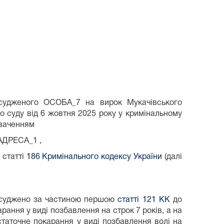
асудженого ОСОБА_7 на вирок Мукачівського
го суду від 6 жовтня 2025 року у кримінальному
уваченням
 АДРЕСА_1 ,
 статті
186 Кримінального кодексу України
(далі
засуджено за частиною першою
статті 121 КК
до
рання у виді позбавлення на строк 7 років, а на
аточне покарання у виді позбавлення волі на