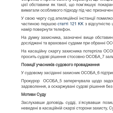
цієї обставини як такої, що пом`якшує покара
вимагали особливого підходу під час призначен
У свою чергу суд апеляційної інстанції поми
частиною першою
статті 121 КК
з відсутністю 
намір повернути телефон.
На думку захисника, зазначені вище обставин
досліджені та враховані судами при обранні О
На касаційну скаргу захисника потерпіла ОСОБ
просить судові рішення стосовно ОСОБА_7 залиш
Позиції учасників судового провадження
У судовому засіданні захисник ОСОБА_6 підтрим
Прокурор ОСОБА_5 заперечувала щодо задовол
задоволення, а оскаржувані судові рішення без 
Мотиви Суду
Заслухавши доповідь судді, з`ясувавши пози
неведені в касаційній скарзі сторони захисту, С