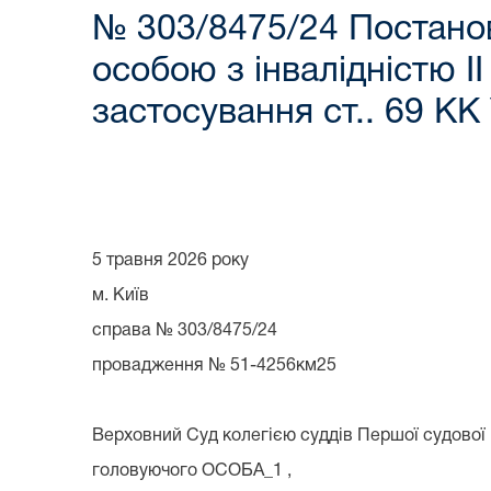
№ 303/8475/24 Постанов
особою з інвалідністю І
застосування ст.. 69 КК
5 травня 2026 року
м. Київ
справа № 303/8475/24
провадження № 51-4256км25
Верховний Суд колегією суддів Першої судової п
головуючого ОСОБА_1 ,