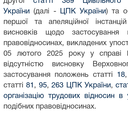
другої
статті 389 Цивільного
України
(далі -
ЦПК України
) та 
першої та апеляційної інстанці
висновків щодо застосування
правовідносинах, викладених упос
05 лютого 2025 року у справі
відсутністю висновку Верхов
застосування положень статті
18
статті
81
,
95
,
263 ЦПК України
,
ста
організацію трудових відносин в
подібних правовідносинах.