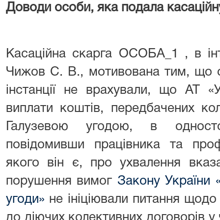
Доводи особи, яка подала касаційн
Касаційна скарга ОСОБА_1 , в ін
Чижов С. В., мотивована тим, що 
інстанції не врахували, що АТ «
виплати коштів, передбачених ко
Галузевою угодою, в одност
повідомивши працівника та проф
якого він є, про ухвалення вказ
порушення вимог
Закону України 
угоди»
не ініціювали питання щодо
до діючих колективних договорів у 