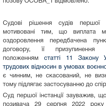
позову ОСОБА_1 відмовлено.
Судові рішення судів першої т
мотивовані тим, що виплата м
оздоровлення передбачена пунк
договору, її призупинення в
положенням
статті 11 Закону У
трудових відносин в умовах воєнно
є чинним, не скасований, не виз
тому підлягає застосуванню до спі
Суд першої інстанції зауважив, щ
позивача 29 серпня 2022 року