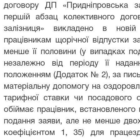
договору ДП «Придніпровська зал
першій абзац колективного дого
залізниця» викладено в новій
працівникам щорічної відпустки з
менше її половини (у випадках под
незалежно від періоду її надан
положенням (Додаток № 2), за пис
матеріальну допомогу на оздоровле
тарифної ставки чи посадового 
обіймає працівник, встановленого
подання заяви, але не менше двох
коефіцієнтом 1, 35) для працезд