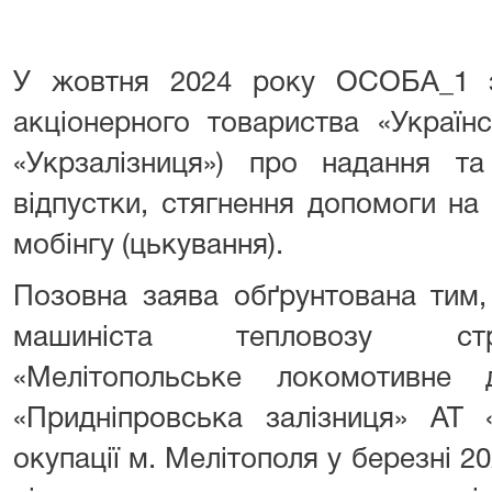
У жовтня 2024 року ОСОБА_1 з
акціонерного товариства «Українс
«Укрзалізниця») про надання та
відпустки, стягнення допомоги на
мобінгу (цькування).
Позовна заява обґрунтована тим,
машиніста тепловозу стру
«Мелітопольське локомотивне д
«Придніпровська залізниця» АТ «
окупації м. Мелітополя у березні 2