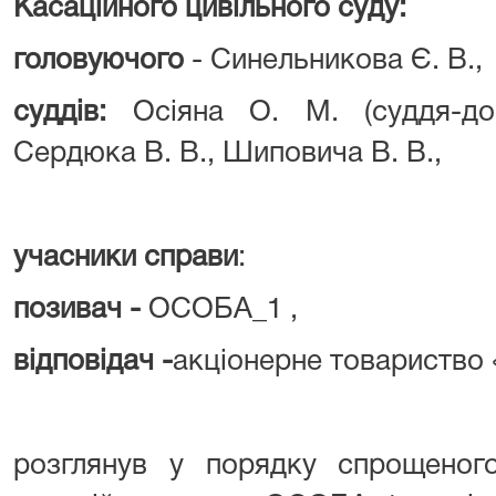
Касаційного цивільного суду:
головуючого
- Синельникова Є. В.,
суддів:
Осіяна О. М. (суддя-доп
Сердюка В. В., Шиповича В. В.,
учасники справи
:
позивач -
ОСОБА_1 ,
відповідач -
акціонерне товариство 
розглянув у порядку спрощеног