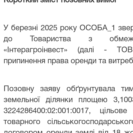
Короткий зміст позовних вимог
У березні 2025 року ОСОБА_1 звер
до Товариства з обмежен
«Інтерагроінвест» (далі - ТОВ
припинення права оренди та витреб
Позовну заяву обґрунтувала т
земельної ділянки площею 3,100
3224286400:02:001:0017, цільов
товарного сільськогосподарсько