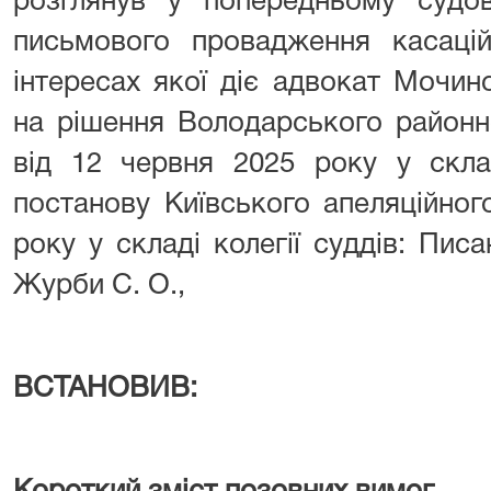
розглянув у попередньому судов
письмового провадження касац
інтересах якої діє адвокат Мочин
на рішення Володарського районно
від 12 червня 2025 року у скла
постанову Київського апеляційног
року у складі колегії суддів: Писа
Журби С. О.,
ВСТАНОВИВ: