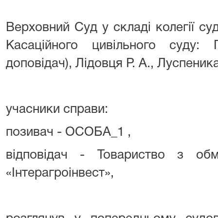
Верховний Суд у складі колегії су
Касаційного цивільного суду: 
доповідач), Лідовця Р. А., Луспеника
учасники справи:
позивач - ОСОБА_1 ,
відповідач - Товариство з обм
«Інтерагроінвест»,