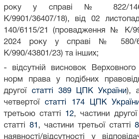
року у справі № 822/146
К/9901/36407/18), від 02 листоп
140/6115/21 (провадження № К/990
2024 року у справі № 580/6
К/990/43801/23) та інших;
- відсутній висновок Верховног
норм права у подібних правовід
другої
статті 389 ЦПК України
), 
четвертої
статті 174 ЦПК Україн
третьою статті
12
, частини другої
статті
81
, частини третьої статті
наявності/відсутності у відпові