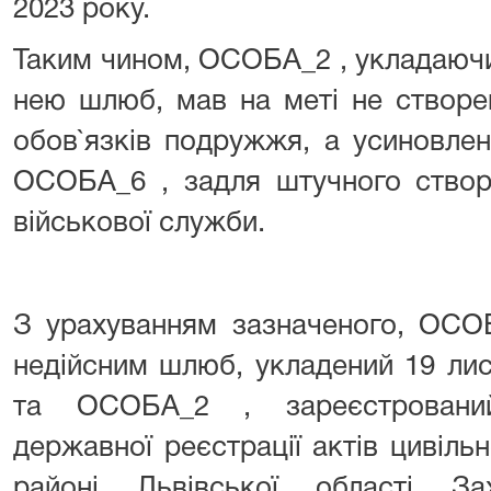
2023 року.
Таким чином, ОСОБА_2 , укладаючи
нею шлюб, мав на меті не створен
обов`язків подружжя, а усиновлен
ОСОБА_6 , задля штучного створе
військової служби.
З урахуванням зазначеного, ОСО
недійсним шлюб, укладений 19 ли
та ОСОБА_2 , зареєстрований
державної реєстрації актів цивіль
районі Львівської області Зах