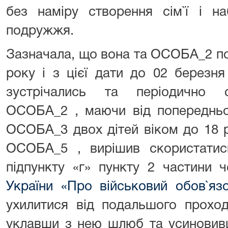
без наміру створення сім`ї і на
подружжя.
Зазначала, що вона та ОСОБА_2 по
року і з цієї дати до 02 березня
зустрічались та періодично с
ОСОБА_2 , маючи від попереднь
ОСОБА_3 двох дітей віком до 18 
ОСОБА_5 , вирішив скористатис
підпункту «г» пункту 2 частини 
України «Про військовий обов`яз
ухилитися від подальшого проход
уклавши з нею шлюб та усиновивш