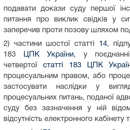
подавати докази суду першої інст
питання про виклик свідків у сит
заперечив проти позову шляхом под
2) частини шостої статті
14
, під
183
ЦПК України
, у поєднанн
четвертої
статті 183 ЦПК Украї
процесуальним правом, або проце
застосувати наслідки у вигл
процесуальних питань, поданої ад
суду без зазначення у ній відо
відсутність електронного кабінету та