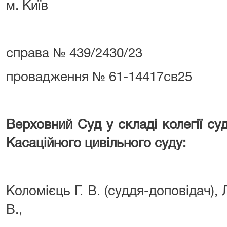
м. Київ
справа № 439/2430/23
провадження № 61-14417св25
Верховний Суд у складі колегії су
Касаційного цивільного суду:
Коломієць Г. В. (суддя-доповідач),
В.,