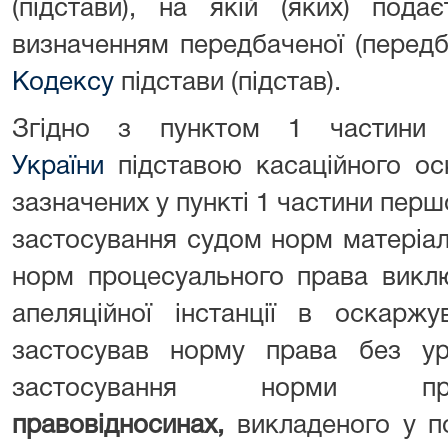
(підстави), на якій (яких) пода
визначенням передбаченої (перед
Кодексу
підстави (підстав).
Згідно з пунктом 1 частини
України
підставою касаційного ос
зазначених у пункті 1 частини першо
застосування судом норм матеріа
норм процесуального права викл
апеляційної інстанції в оскарж
застосував норму права без у
застосування норми
правовідносинах,
викладеного у п