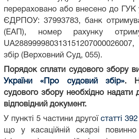
перераховано або внесено до ГУК у
ЄДРПОУ: 37993783, банк отримува
(ЕАП), номер рахунку отриму
UA288999980313151207000026007,
збір (Верховний Суд, 055).
Порядок сплати судового збору в
України «Про судовий збір»
. Н
судового збору необхідно надати до
відповідний документ.
У пункті 5 частини другої
статті 39
що у касаційній скарзі повинно