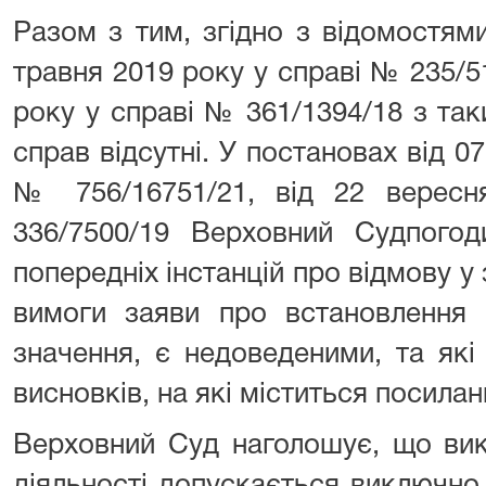
Разом з тим, згідно з відомостям
травня 2019 року у справі № 235/51
року у справі № 361/1394/18 з та
справ відсутні. У постановах від 0
№ 756/16751/21, від 22 верес
336/7500/19 Верховний Судпогод
попередніх інстанцій про відмову у
вимоги заяви про встановлення
значення, є недоведеними, та як
висновків, на які міститься посилан
Верховний Суд наголошує, що вик