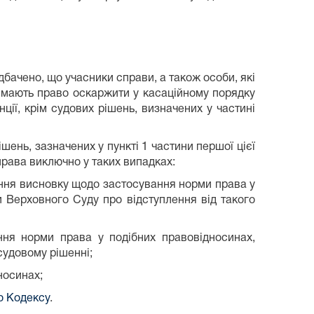
дбачено, що учасники справи, а також особи, які
и, мають право оскаржити у касаційному порядку
ції, крім судових рішень, визначених у частині
ень, зазначених у пункті 1 частини першої цієї
рава виключно у таких випадках:
ання висновку щодо застосування норми права у
и Верховного Суду про відступлення від такого
ння норми права у подібних правовідносинах,
судовому рішенні;
носинах;
го Кодексу
.