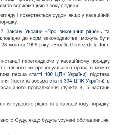
лем та верифікацією з боку людини.
згляду і повертається судом якщо у касаційній
порядку.
17 Закону України «Про виконання рішень та
відповідно до норм законодавства, можуть бути
 23 жовтня 1996 року, «Brualla Gomez de la Torre
інстанції переглядаючи у касаційному порядку
атеріального чи процесуального права в межах
астина перша
статті 400 ЦПК України
), підстава
ження (частина восьма
статті 394 ЦПК України
), в
асаційного провадження (пункти 4, 5 частини
ення судового рішення в касаційному порядку,
ого Суду, якщо будуть усунені обставини, які