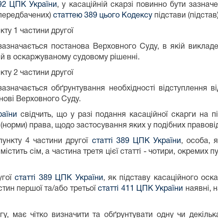
392 ЦПК України
, у касаційній скарзі повинно бути зазначе
(передбачених)
статтею 389 цього Кодексу
підстави (підстав)
кту 1 частини другої
 зазначається постанова Верховного Суду, в якій викла
ий в оскаржуваному судовому рішенні.
кту 2 частини другої
зазначається обґрунтування необхідності відступлення 
нові Верховного Суду.
раїни
свідчить, що у разі подання касаційної скарги на п
 (норми) права, щодо застосування яких у подібних правов
 пункту 4 частини другої
статті 389 ЦПК України
, особа, 
 містить сім, а частина третя цієї статті - чотири, окремих
угої
статті 389 ЦПК України
, як підставу касаційного оск
тин першої та/або третьої
статті 411 ЦПК України
наявні, н
гу, має чітко визначити та обґрунтувати одну чи декіль