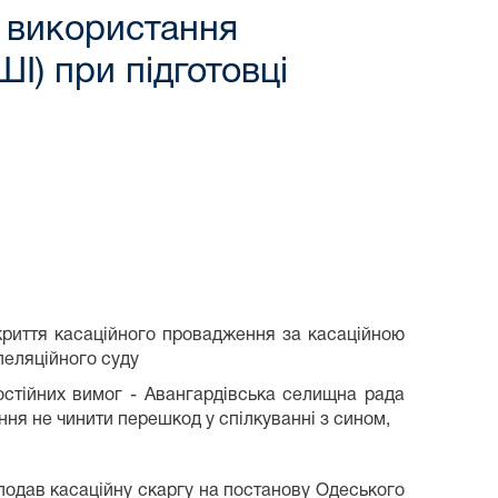
 використання
І) при підготовці
риття касаційного провадження за касаційною
пеляційного суду
остійних вимог - Авангардівська селищна рада
ння не чинити перешкод у спілкуванні з сином,
подав касаційну скаргу на постанову Одеського