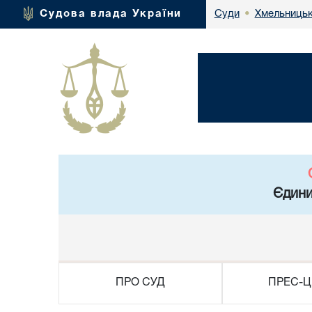
Хмельницьк
Судова влада України
Суди
•
Єдини
ПРО СУД
ПРЕС-Ц