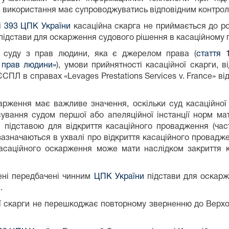
аке використання має супроводжуватись відповідним контро
і 393 ЦПК України
касаційна скарга не приймається до ро
підстави для оскарження судового рішення в касаційному 
о суду з прав людини, яка є джерелом права (
стаття 
 прав людини»
), умови прийнятності касаційної скарги, 
ПЛ в справах «Levages Prestations Services v. France» від
арження має важливе значення, оскільки суд касаційної 
сування судом першої або апеляційної інстанції норм м
ли підставою для відкриття касаційного провадження (ч
 зазначаються в ухвалі про відкриття касаційного провад
асаційного оскарження може мати наслідком закриття к
дені передбачені чинним
ЦПК України
підстави для оскарж
.
ї скарги не перешкоджає повторному зверненню до Верховн