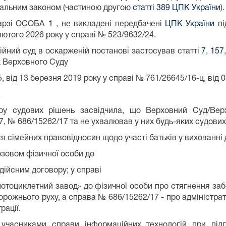
уальним законом (частиною другою
статті 389 ЦПК України
).
арзі ОСОБА_1 , не викладені передбачені
ЦПК України
пі
лютого 2026 року у справі № 523/9632/24.
ійний суд в оскарженій постанові застосував статті
7
,
157
х Верховного Суду
, від 13 березня 2019 року у справі № 761/26645/16-ц, від 0
.
ру судових рішень засвідчила, що Верховний Суд/Ве
7, № 686/15262/17 та не ухвалював у них будь-яких судових
ся сімейних правовідносин щодо участі батьків у вихованні 
озовом фізичної особи до
ійсним договору; у справі
мотоциклетний завод» до фізичної особи про стягнення за
орожнього руху, а справа № 686/15262/17 - про адміністра
рації.
часниками справи інформаційних технологій при підг