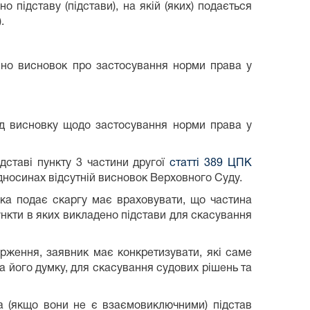
но підставу (підстави), на якій (яких) подається
.
дено висновок про застосування норми права у
від висновку щодо застосування норми права у
ідставі пункту 3 частини другої
статті 389 ЦПК
ідносинах відсутній висновок Верховного Суду.
яка подає скаргу має враховувати, що частина
 пункти в яких викладено підстави для скасування
арження, заявник має конкретизувати, які саме
а його думку, для скасування судових рішень та
ка (якщо вони не є взаємовиключними) підстав