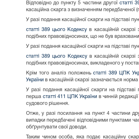
Відповідно до пункту 5 частини другої
статті 
касаційна скарга з визначенням передбаченої 
У разі подання касаційної скарги на підставі пун
статті 389 цього Кодексу
в касаційній скарзі
подібних правовідносинах, що не був врахован
У разі подання касаційної скарги на підставі пун
статті 389 цього Кодексу
в касаційній скарзі 
подібних правовідносинах, викладеного у поста
Крім того аналіз положень
статті 389 ЦПК Ук
України
в касаційній скарзі зазначається норма
У разі подання касаційної скарги на підставі
перша
статті 411 ЦПК України
в чинній редакції
судового рішення.
Отже, у разі посилання на пункт 4 частини др
випадки передбачені відповідними пунктами час
обґрунтувати свої доводи.
Таким чином особа, яка подає касаційну скар