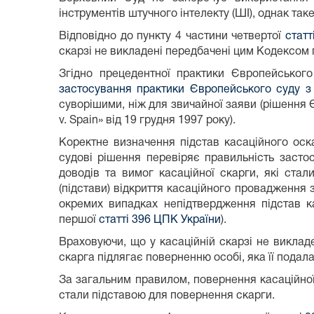
інструментів штучного інтелекту (ШІ), однак т
Відповідно до пункту 4 частини четвертої
статт
скарзі не викладені передбачені цим Кодексом 
Згідно прецедентної практики Європейськог
застосування практики Європейського суду з
суворішими, ніж для звичайної заяви (рішення ЄС
v. Spain» від 19 грудня 1997 року).
Коректне визначення підстав касаційного оск
судові рішення перевіряє правильність засто
доводів та вимог касаційної скарги, які ста
(підстави) відкриття касаційного провадження
окремих випадках непідтвердження підстав к
першої
статті 396 ЦПК України
).
Враховуючи, що у касаційній скарзі не викла
скарга підлягає поверненню особі, яка її подала
За загальним правилом, повернення касаційно
стали підставою для повернення скарги.