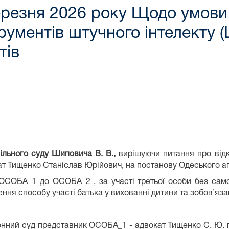
березня 2026 року Щодо умови
ументів штучного інтелекту (Ш
тів
ільного суду Шиповича В. В.,
вирішуючи питання про відк
ат Тищенко Станіслав Юрійович, на постанову Одеського а
 ОСОБА_1 до ОСОБА_2 , за участі третьої особи без сам
ння способу участі батька у вихованні дитини та зобов`яза
онний суд представник ОСОБА_1 - адвокат Тищенко С. Ю. 