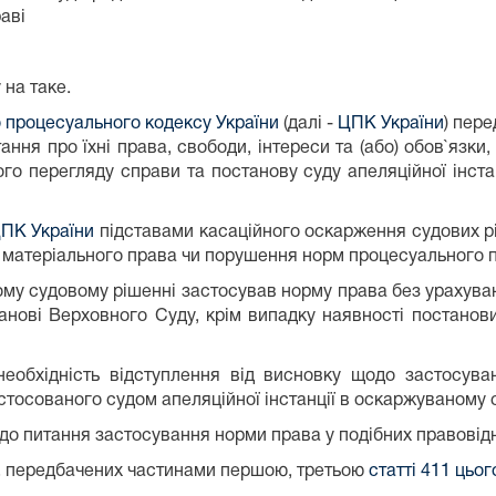
аві
 на таке.
о процесуального кодексу України
(далі -
ЦПК України
) пере
тання про їхні права, свободи, інтереси та (або) обов`язк
ого перегляду справи та постанову суду апеляційної інстан
ЦПК України
підставами касаційного оскарження судових ріш
м матеріального права чи порушення норм процесуального п
аному судовому рішенні застосував норму права без урахув
анові Верховного Суду, крім випадку наявності постанов
еобхідність відступлення від висновку щодо застосува
стосованого судом апеляційної інстанції в оскаржуваному 
до питання застосування норми права у подібних правовід
в, передбачених частинами першою, третьою
статті 411 цьо