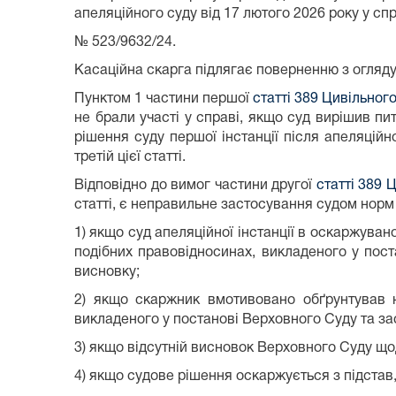
апеляційного суду від 17 лютого 2026 року у спр
№ 523/9632/24.
Касаційна скарга підлягає поверненню з огляду
Пунктом 1 частини першої
статті 389 Цивільног
не брали участі у справі, якщо суд вирішив пи
рішення суду першої інстанції після апеляційн
третій цієї статті.
Відповідно до вимог частини другої
статті 389 
статті, є неправильне застосування судом нор
1) якщо суд апеляційної інстанції в оскаржув
подібних правовідносинах, викладеного у пост
висновку;
2) якщо скаржник вмотивовано обґрунтував н
викладеного у постанові Верховного Суду та за
3) якщо відсутній висновок Верховного Суду що
4) якщо судове рішення оскаржується з підста