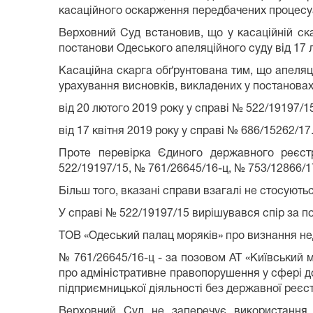
касаційного оскарження передбачених процес
Верховний Суд встановив, що у касаційній ск
постанови Одеського апеляційного суду від 17 
Касаційна скарга обґрунтована тим, що апеляц
урахування висновків, викладених у постанова
від 20 лютого 2019 року у справі № 522/19197/15
від 17 квітня 2019 року у справі № 686/15262/17
Проте перевірка Єдиного державного реєст
522/19197/15, № 761/26645/16-ц, № 753/12866/1
Більш того, вказані справи взагалі не стосують
У справі № 522/19197/15 вирішувався спір за п
ТОВ «Одеський палац моряків» про визнання нед
№ 761/26645/16-ц - за позовом АТ «Київський 
про адміністративне правопорушення у сфері д
підприємницької діяльності без державної реєст
Верховний Суд не заперечує використання у