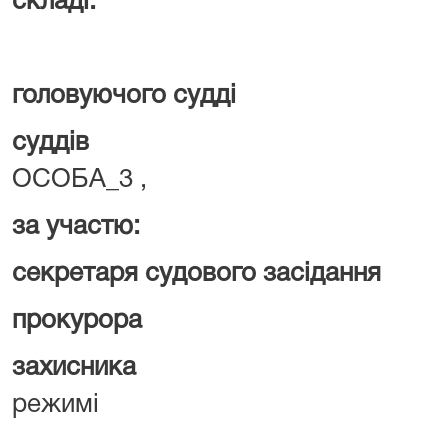
складі:
головуючого судді
ОСОБ
суддів
ОСОБА
ОСОБА_3 ,
за участю:
секретаря судового засід
прокурора
О
захисника
ОСОБ
режимі