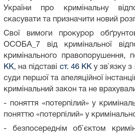
України про кримінальну відпо
скасувати та призначити новий розгл
Свої вимоги прокурор обґрунто
ОСОБА_7 від кримінальної відпо
кримінального правопорушення, 
КК
, на підставі
ст. 46 КК
у зв`язку з
суди першої та апеляційної інстанц
кримінальний закон та не врахували
- поняття «потерпілий» у криміна
поняттю «потерпілий» у кримінальн
- безпосереднім об`єктом кримі