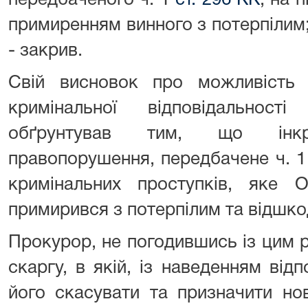
передбаченого ч. 1
ст. 296 КК
, на 
примиренням винного з потерпілим
- закрив.
Свій висновок про можливість
кримінальної відповідальност
обґрунтував тим, що інкри
правопорушення, передбачене ч. 
кримінальних проступків, яке
примирився з потерпілим та відшкод
Прокурор, не погодившись із цим 
скаргу, в якій, із наведенням відп
його скасувати та призначити но