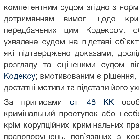
компетентним судом згідно з норм
дотриманням вимог щодо крим
передбачених цим Кодексом; о
ухвалене судом на підставі об`єк
які підтверджено доказами, досл
розгляду та оціненими судом в
Кодексу
; вмотивованим є рішення, 
достатні мотиви та підстави його у
За приписами
ст. 46 КК
особ
кримінальний проступок або необ
крім корупційних кримінальних пр
правопорушень, пов`язаних з ко