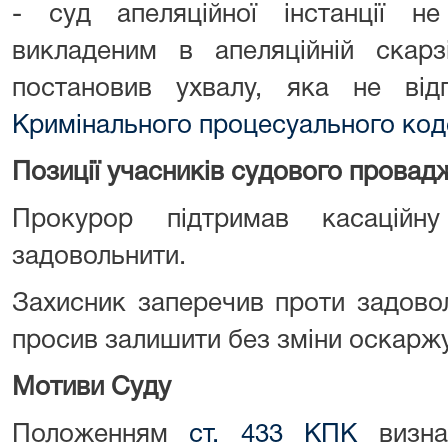
- суд апеляційної інстанції н
викладеним в апеляційній скар
постановив ухвалу, яка не ві
Кримінального процесуального код
Позиції учасників судового провад
Прокурор підтримав касаційн
задовольнити.
Захисник заперечив проти задовол
просив залишити без зміни оскаржу
Мотиви Суду
Положенням
ст. 433 КПК
визнач