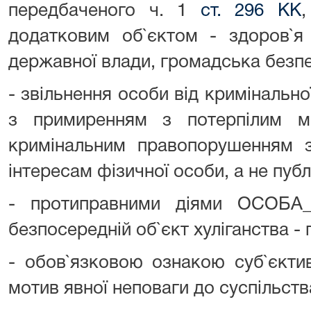
передбаченого ч. 1
ст. 296 КК
,
додатковим об`єктом - здоров`я 
державної влади, громадська безпе
- звільнення особи від кримінальної
з примиренням з потерпілим м
кримінальним правопорушенням 
інтересам фізичної особи, а не пуб
- протиправними діями ОСОБА_
безпосередній об`єкт хуліганства -
- обов`язковою ознакою суб`єктив
мотив явної неповаги до суспільств