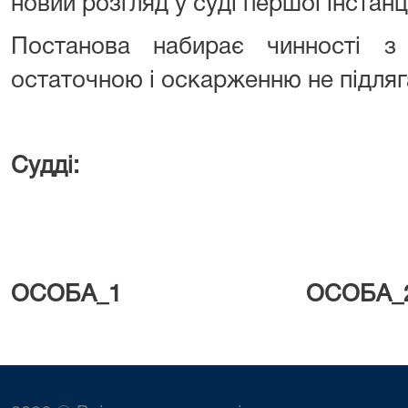
новий розгляд у суді першої інстанці
Постанова набирає чинності з
остаточною і оскарженню не підляг
Судді:
ОСОБА_1 ОСОБА