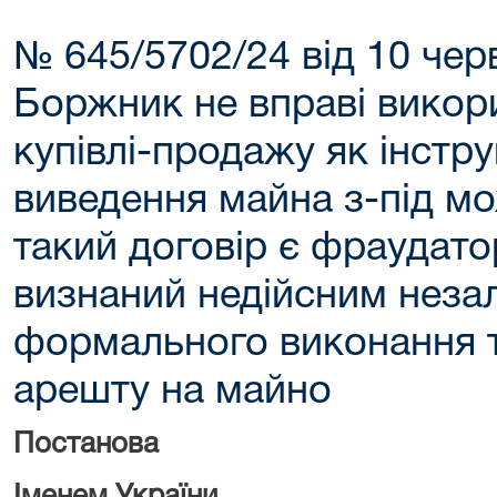
№ 645/5702/24 від 10 чер
Боржник не вправі викор
купівлі-продажу як інстр
виведення майна з-під м
такий договір є фраудато
визнаний недійсним неза
формального виконання т
арешту на майно
Постанова