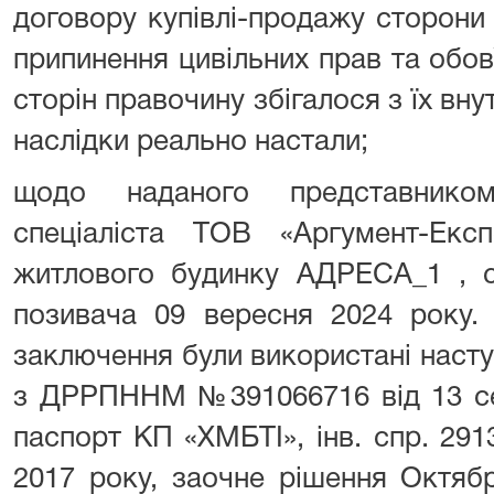
договору купівлі-продажу сторони
припинення цивільних прав та обов
сторін правочину збігалося з їх вн
наслідки реально настали;
щодо наданого представнико
спеціаліста ТОВ «Аргумент-Ек
житлового будинку АДРЕСА_1 , с
позивача 09 вересня 2024 року.
заключення були використані наступ
з ДРРПННМ №391066716 від 13 сер
паспорт КП «ХМБТІ», інв. спр. 2913
2017 року, заочне рішення Октяб