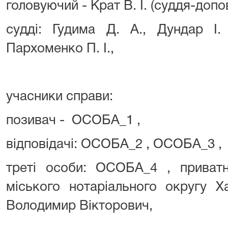
головуючий - Крат В. І. (суддя-допов
судді: Гудима Д. А., Дундар І.
Пархоменко П. І.,
учасники справи:
позивач - ОСОБА_1 ,
відповідачі: ОСОБА_2 , ОСОБА_3 ,
треті особи: ОСОБА_4 , приватн
міського нотаріального округу Х
Володимир Вікторович,