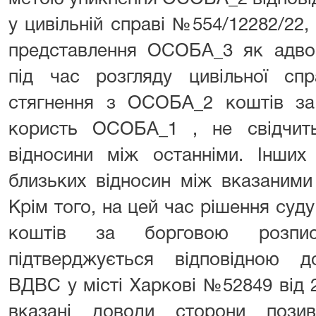
у цивільній справі №554/12282/22,
представлення ОСОБА_3 як адво
під час розгляду цивільної с
стягнення з ОСОБА_2 коштів з
користь ОСОБА_1 , не свідчит
відносини між останніми. Інших
близьких відносин між вказаними
Крім того, на цей час рішення су
коштів за борговою розпи
підтверджується відповідною 
ВДВС у місті Харкові №52849 від 
вказані доводи сторони пози