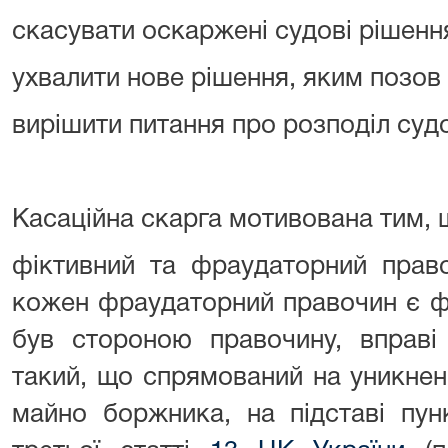
скасувати оскаржені судові рішенн
ухвалити нове рішення, яким позов
вирішити питання про розподіл судо
Касаційна скарга мотивована тим, 
фіктивний та фраудаторний прав
кожен фраудаторний правочин є фі
був стороною правочину, вправі
такий, що спрямований на уникнен
майно боржника, на підставі пун