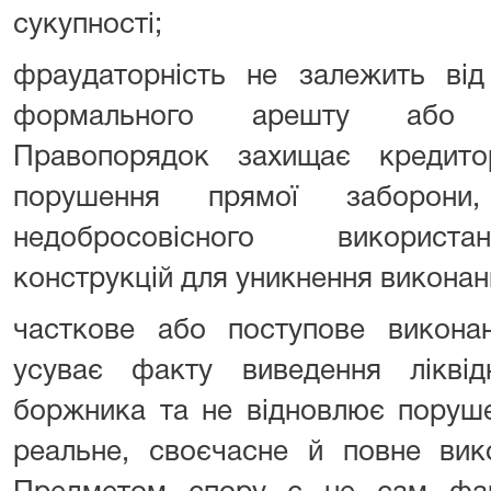
сукупності;
фраудаторність не залежить від 
формального арешту або з
Правопорядок захищає кредит
порушення прямої заборо
недобросовісного використа
конструкцій для уникнення виконан
часткове або поступове викона
усуває факту виведення лікві
боржника та не відновлює поруше
реальне, своєчасне й повне вик