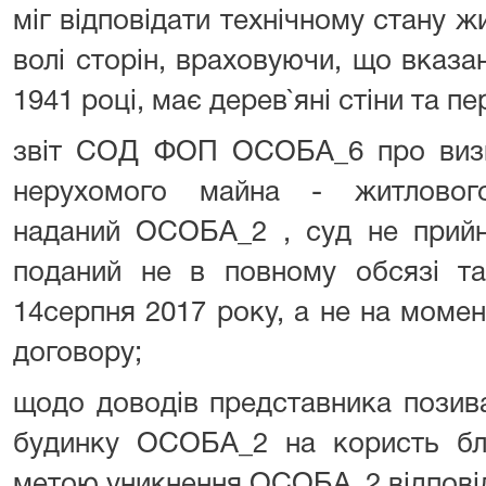
міг відповідати технічному стану ж
волі сторін, враховуючи, що вказ
1941 році, має дерев`яні стіни та пе
звіт СОД ФОП ОСОБА_6 про визна
нерухомого майна - житлово
наданий ОСОБА_2 , суд не прийня
поданий не в повному обсязі та
14серпня 2017 року, а не на моме
договору;
щодо доводів представника позив
будинку ОСОБА_2 на користь б
метою уникнення ОСОБА_2 відповід