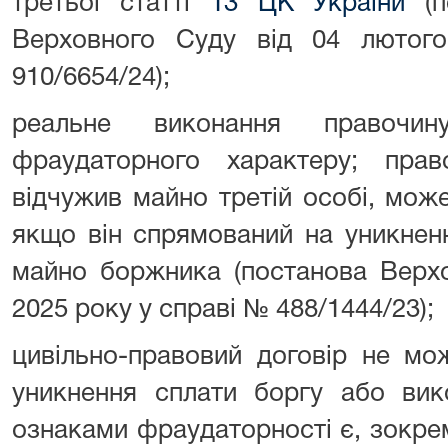
третьої статті
13 ЦК України
(п
Верховного Суду від 04 лютог
910/6654/24);
реальне виконання правоч
фраудаторного характеру; пра
відчужив майно третій особі, мож
якщо він спрямований на уникнен
майно боржника (постанова Верхо
2025 року у справі № 488/1444/23);
цивільно-правовий договір не мо
уникнення сплати боргу або вик
ознаками фраудаторності є, зокре