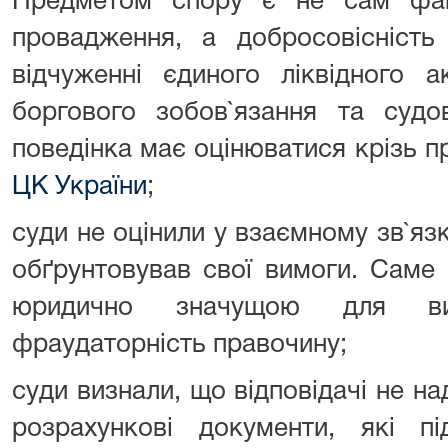
Предметом спору є не сам фак
провадження, а добросовісність
відчуженні єдиного ліквідного а
боргового зобов`язання та судо
поведінка має оцінюватися крізь 
ЦК України
;
суди не оцінили у взаємному зв`яз
обґрунтовував свої вимоги. Саме 
юридично значущою для ви
фраудаторність правочину;
суди визнали, що відповідачі не над
розрахункові документи, які п