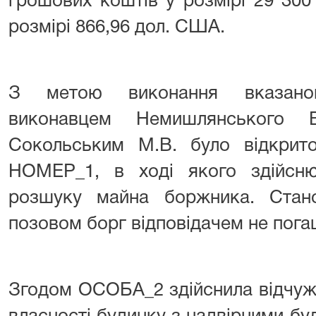
грошових коштів у розмірі 29 30
розмірі 866,96 дол. США.
З метою виконання вказано
виконавцем Немишлянського 
Сокольським М.В. було відкрит
НОМЕР_1, в ході якого здійсню
розшуку майна боржника. Стан
позовом борг відповідачем не пога
Згодом ОСОБА_2 здійснила відчуже