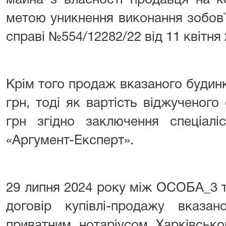
майна з власності продавця на к
метою уникнення виконання зобов`
справі №554/12282/22 від 11 квітня 
Крім того продаж вказаного будинк
грн, тоді як вартість віджученого
грн згідно заключення спеціал
«Аргумент-Експерт».
29 липня 2024 року між ОСОБА_3 
договір купівлі-продажу вказан
приватним нотаріусом Харківсько