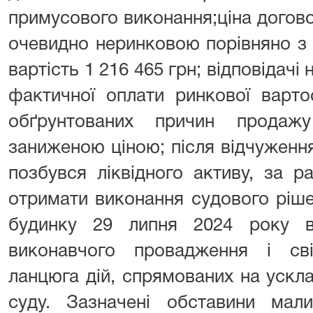
примусового виконання;ціна догово
очевидно неринковою порівняно з 
вартість 1 216 465 грн; відповідачі
фактичної оплати ринкової варто
обґрунтованих причин продаж
заниженою ціною; після відчужен
позбувся ліквідного активу, за р
отримати виконання судового ріш
будинку 29 липня 2024 року ві
виконавчого провадження і св
ланцюга дій, спрямованих на ускл
суду. Зазначені обставини мал