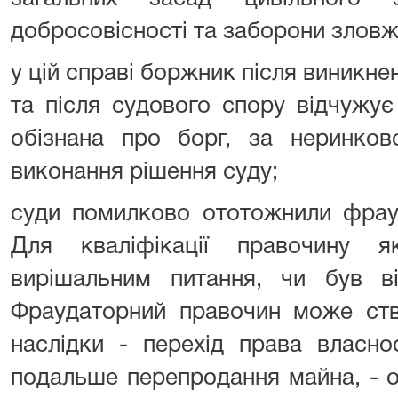
добросовісності та заборони злов
у цій справі боржник після виникне
та після судового спору відчужує
обізнана про борг, за неринко
виконання рішення суду;
суди помилково ототожнили фрауд
Для кваліфікації правочину 
вирішальним питання, чи був в
Фраудаторний правочин може ств
наслідки - перехід права власно
подальше перепродання майна, - о