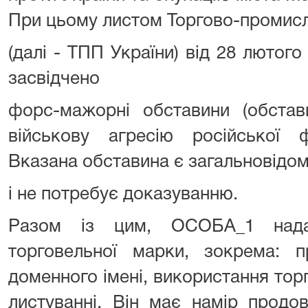
При цьому листом Торгово-промисл
(далі - ТПП України) від 28 лютого
засвідчено
форс-мажорні обставини (обстав
військову агресію російської ф
Вказана обставина є загальновідо
і не потребує доказуванню.
Разом із цим, ОСОБА_1 нада
торговельної марки, зокрема: п
доменного імені, використання тор
листуванні. Він має намір продо