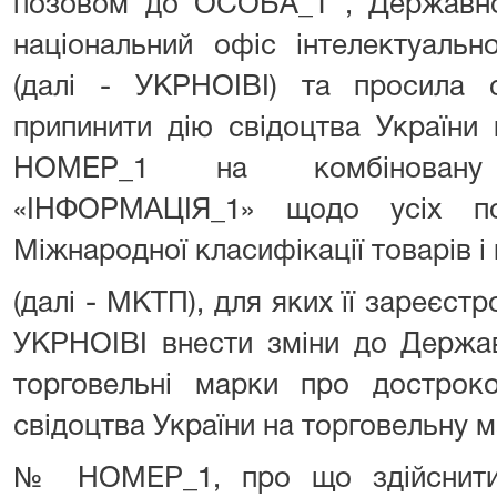
позовом до ОСОБА_1 , Державної 
національний офіс інтелектуально
(далі - УКРНОІВІ) та просила 
припинити дію свідоцтва України
НОМЕР_1 на комбіновану
«ІНФОРМАЦІЯ_1» щодо усіх п
Міжнародної класифікації товарів і
(далі - МКТП), для яких її зареєст
УКРНОІВІ внести зміни до Держав
торговельні марки про достроко
свідоцтва України на торговельну м
№ НОМЕР_1, про що здійснити 