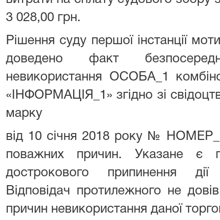
3 028,00 грн.
Рішення суду першої інстанції мо
доведено факт безпосеред
невикористання ОСОБА_1 комбіно
«ІНФОРМАЦІЯ_1» згідно зі свідоцт
марку
від 10 січня 2018 року № НОМЕР_1
поважних причин. Указане є 
дострокового припинення дії 
Відповідач протилежного не довів
причин невикористання даної торго