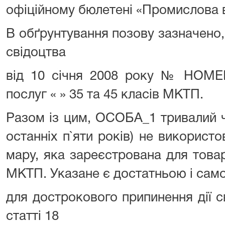
офіційному бюлетені «Промислова в
В обґрунтування позову зазначен
свідоцтва
від 10 січня 2008 року № НОМЕР
послуг « » 35 та 45 класів МКТП.
Разом із цим, ОСОБА_1 тривалий 
останніх п`яти років) не використо
мару, яка зареєстрована для товарі
МКТП. Указане є достатньою і сам
для дострокового припинення дії с
статті 18