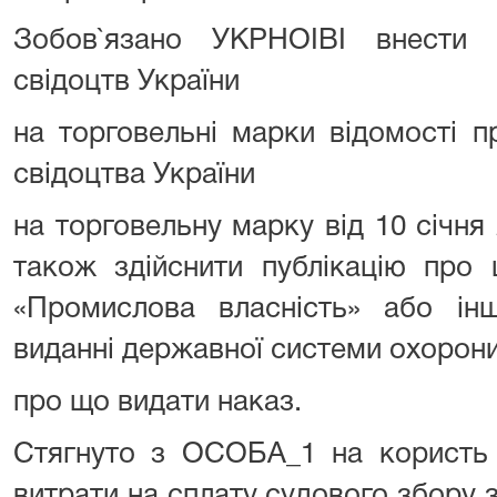
Зобов`язано УКРНОІВІ внести
свідоцтв України
на торговельні марки відомості 
свідоцтва України
на торговельну марку від 10 січн
також здійснити публікацію про 
«Промислова власність» або ін
виданні державної системи охорони 
про що видати наказ.
Стягнуто з ОСОБА_1 на корист
витрати на сплату судового збору з