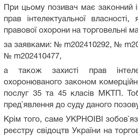
При цьому позивач має законний і
прав інтелектуальної власності,
правової охорони на торговельні м
за заявками: № m202410292, № m2
№ m202410477,
а також захисті прав інтеле
охоронюваного законом комерційн
послуг 35 та 45 класів МКТП. То
пред`явлення до суду даного позову
Крім того, саме УКРНОІВІ зобов`я
реєстру свідоцтв України на торго