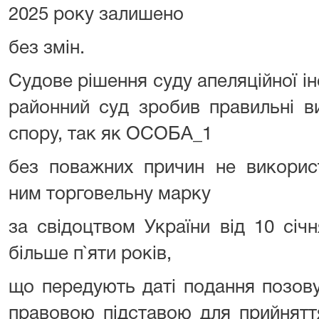
2025 року залишено
без змін.
Судове рішення суду апеляційної ін
районний суд зробив правильні в
спору, так як ОСОБА_1
без поважних причин не викорис
ним торговельну марку
за свідоцтвом України від 10 с
більше п`яти років,
що передують даті подання позову
правовою підставою для прийнятт