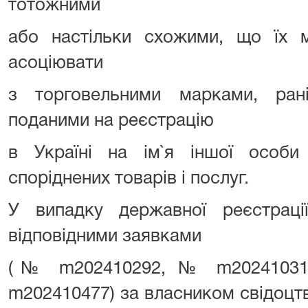
тотожними
або настільки схожими, що їх м
асоціювати
з торговельними марками, ран
поданими на реєстрацію
в Україні на ім`я іншої особ
споріднених товарів і послуг.
У випадку державної реєстраці
відповідними заявками
(№ m202410292, № m20241031
m202410477) за власником свідоцтв