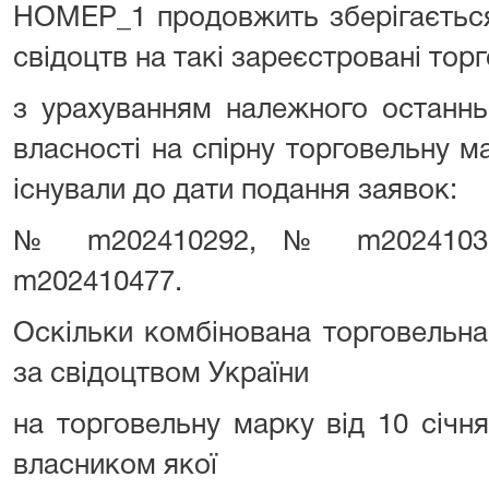
НОМЕР_1 продовжить зберігається
свідоцтв на такі зареєстровані тор
з урахуванням належного останнь
власності на спірну торговельну ма
існували до дати подання заявок:
№ m202410292, № m2024103
m202410477.
Оскільки комбінована торговельн
за свідоцтвом України
на торговельну марку від 10 січ
власником якої