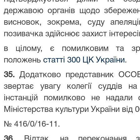
державою органів щодо збереженн
висновок, зокрема, суду апеляці
позивачка здійснює захист інтересі
в цілому, є помилковим та зр
положень
статті 300 ЦК України
.
35.
Додатково представник ОСОБА
звертає увагу колегії суддів н
інстанцій помилково не надали о
Міністерства культури України від 
№ 416/0/16-11.
36.
Відтак, на переконання з