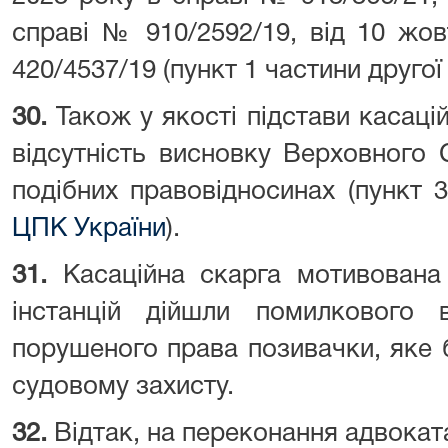
справі № 910/2592/19, від 10 жо
420/4537/19 (пункт 1 частини друго
30.
Також у якості підстави касац
відсутність висновку Верховного
подібних правовідносинах (пункт 
ЦПК України
).
31.
Касаційна скарга мотивована
інстанцій дійшли помилкового в
порушеного права позивачки, яке 
судовому захисту.
32.
Відтак, на переконання адвоката 