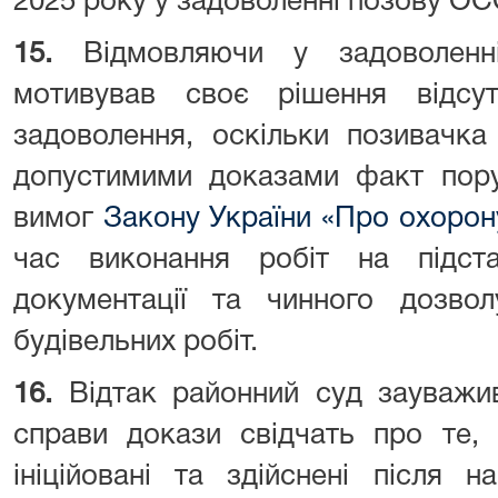
2025 року у задоволенні позову О
15.
Відмовляючи у задоволенн
мотивував своє рішення відсу
задоволення, оскільки позивачк
допустимими доказами факт пор
вимог
Закону України «Про охорон
час виконання робіт на підста
документації та чинного дозво
будівельних робіт.
16.
Відтак районний суд зауважи
справи докази свідчать про те,
ініційовані та здійснені після 