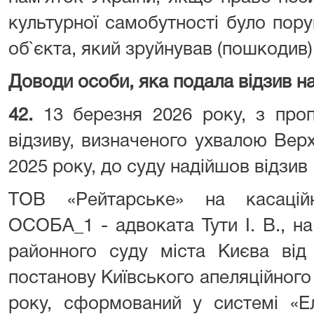
культурної самобутності було пор
об`єкта, який зруйнував (пошкодив)
Доводи особи, яка подала відзив на
42.
13 березня 2026 року, з про
відзиву, визначеного ухвалою Вер
2025 року, до суду надійшов відзив
ТОВ «Рейтарське» на касацій
ОСОБА_1 - адвоката Тути І. В., н
районного суду міста Києва від
постанову Київського апеляційного 
року, сформований у системі «Е