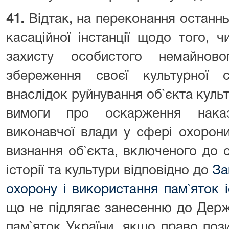
41.
Відтак, на переконання останнь
касаційної інстанції щодо того,
захисту особистого немайнов
збереження своєї культурної с
внаслідок руйнування об`єкта куль
вимоги про оскарження наказ
виконавчої влади у сфері охорон
визнання об`єкта, включеного до сп
історії та культури відповідно до
За
охорону і використання пам`яток і
що не підлягає занесенню до Дер
пам`яток України, якщо право поз