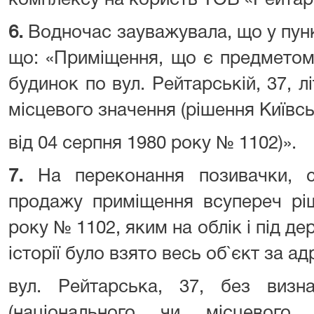
комплексу на користь ТОВ «Рейтар
6.
Водночас зауважувала, що у пунк
що: «Приміщення, що є предметом
будинок по вул. Рейтарській, 37, літ
місцевого значення (рішення Київс
від 04 серпня 1980 року № 1102)».
7.
На переконання позивачки, с
продажу приміщення всупереч рі
року № 1102, яким на облік і під д
історії було взято весь об`єкт за ад
вул. Рейтарська, 37, без визна
(національного чи місцевого 