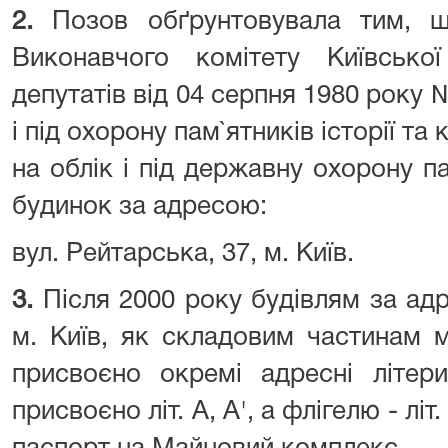
2.
Позов обґрунтовувала тим, щ
Виконавчого комітету Київсько
депутатів від 04 серпня 1980 року 
і під охорону пам`ятників історії та
на облік і під державну охорону па
будинок за адресою:
вул. Рейтарська, 37, м. Київ.
3.
Після 2000 року будівлям за адр
м. Київ, як складовим частинам 
присвоєно окремі адресні літер
присвоєно літ. А, А', а флігелю - лі