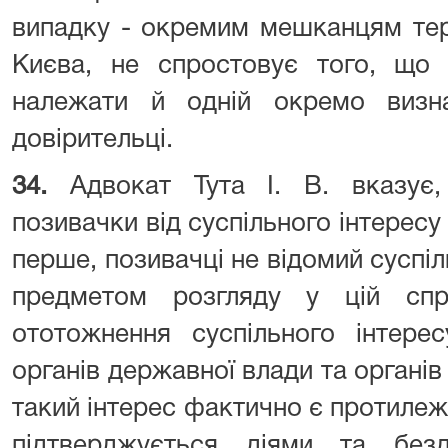
випадку - окремим мешканцям тер
Києва, не спростовує того, що
належати й одній окремо визнач
довірительці.
34.
Адвокат Тута І. В. вказує,
позивачки від суспільного інтересу
перше, позивачці не відомий суспіл
предметом розгляду у цій спр
ототожнення суспільного інтере
органів державної влади та органі
такий інтерес фактично є протилеж
підтверджується діями та безд