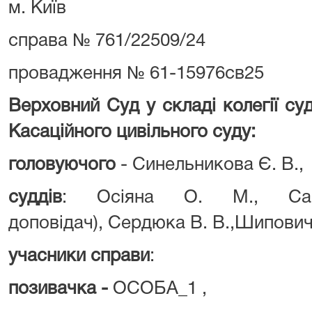
м. Київ
справа № 761/22509/24
провадження № 61-15976св25
Верховний Суд у складі колегії су
Касаційного цивільного суду:
головуючого
- Синельникова Є. В.,
суддів
: Осіяна О. М., Са
доповідач), Сердюка В. В.,Шиповича
учасники справи
:
позивачка -
ОСОБА_1 ,