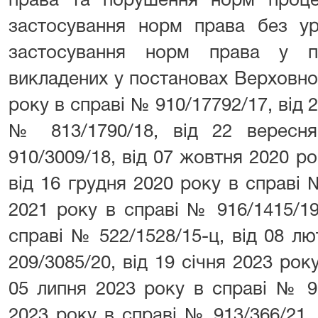
права та порушення норм проце
застосування норм права без ур
застосування норм права у по
викладених у постановах Верховно
року в справі № 910/17792/17, від 2
№ 813/1790/18, від 22 вересн
910/3009/18, від 07 жовтня 2020 ро
від 16 грудня 2020 року в справі №
2021 року в справі № 916/1415/19
справі № 522/1528/15-ц, від 08 л
209/3085/20, від 19 січня 2023 рок
05 липня 2023 року в справі № 91
2023 року в справі № 913/366/21,