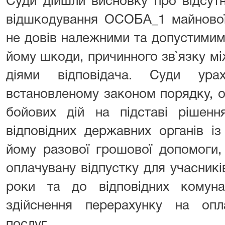
Суди дійшли висновку про відсутн
відшкодування ОСОБА_1 майнової
не довів належними та допустими
йому шкоди, причинного зв`язку м
діями відповідача. Суди ур
встановленому законом порядку, 
бойових дій на підставі рішенн
відповідних державних органів і
йому разової грошової допомоги,
оплачувану відпустку для учасникі
роки та до відповідних комун
здійснення перерахунку на опл
послуг.