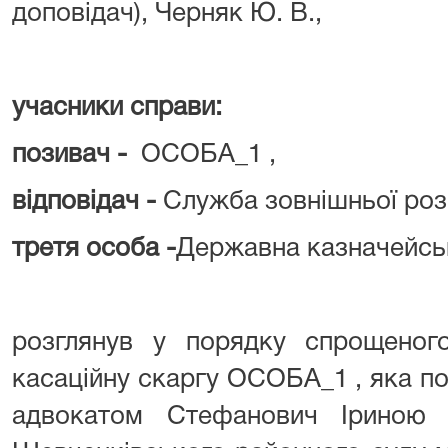
доповідач), Черняк Ю. В.,
учасники справи:
позивач -
ОСОБА_1 ,
відповідач -
Служба зовнішньої розв
третя особа -
Державна казначейськ
розглянув у порядку спрощеног
касаційну скаргу ОСОБА_1 , яка п
адвокатом Стефанович Іриною 