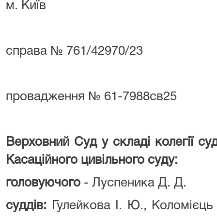
м. Київ
справа № 761/42970/23
провадження № 61-7988св25
Верховний Суд у складі колегії су
Касаційного цивільного суду:
головуючого
- Луспеника Д. Д.
суддів:
Гулейкова І. Ю., Коломієць Г