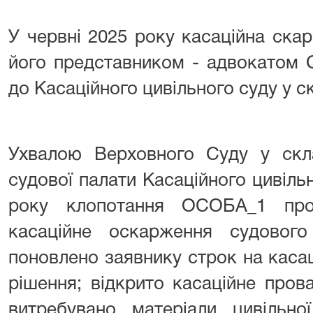
У червні 2025 року касаційна ск
його представником - адвокатом С
до Касаційного цивільного суду у с
Ухвалою Верховного Суду у скла
судової палати Касаційного цивільн
року клопотання ОСОБА_1 про
касаційне оскарження судовог
поновлено заявнику строк на каса
рішення; відкрито касаційне пров
витребувано матеріали цивільно