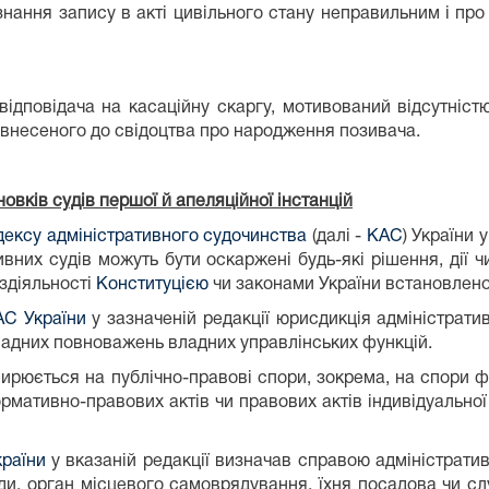
знання запису в акті цивільного стану неправильним і про
відповідача на касаційну скаргу, мотивований відсутніст
 внесеного до свідоцтва про народження позивача.
новків судів першої й апеляційної інстанцій
одексу адміністративного судочинства
(далі -
КАС
) України 
ивних судів можуть бути оскаржені будь-які рішення, дії 
ездіяльності
Конституцією
чи законами України встановлен
АС України
у зазначеній редакції юрисдикція адміністрат
владних повноважень владних управлінських функцій.
ирюється на публічно-правові спори, зокрема, на спори фі
тивно-правових актів чи правових актів індивідуальної дії
країни
у вказаній редакції визначав справою адміністратив
ади, орган місцевого самоврядування, їхня посадова чи с