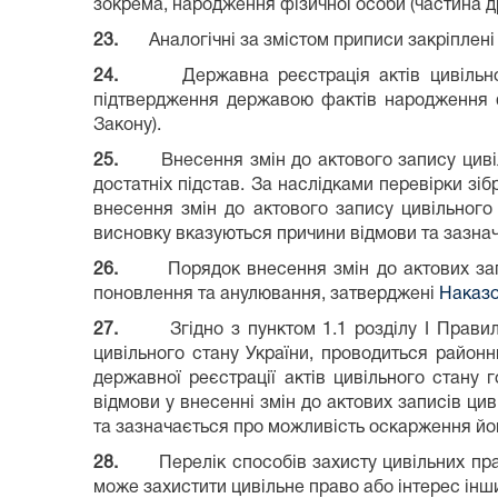
зокрема, народження фізичної особи (частина 
23.
Аналогічні за змістом приписи закріплені
24.
Державна реєстрація актів цивільн
підтвердження державою фактів народження фі
Закону).
25.
Внесення змін до актового запису циві
достатніх підстав. За наслідками перевірки зі
внесення змін до актового запису цивільного 
висновку вказуються причини відмови та зазнач
26.
Порядок внесення змін до актових зап
поновлення та анулювання, затверджені
Наказо
27.
Згідно з пунктом 1.1 розділу І Прави
цивільного стану України, проводиться районн
державної реєстрації актів цивільного стану 
відмови у внесенні змін до актових записів цив
та зазначається про можливість оскарження йо
28.
Перелік способів захисту цивільних пра
може захистити цивільне право або інтерес ін