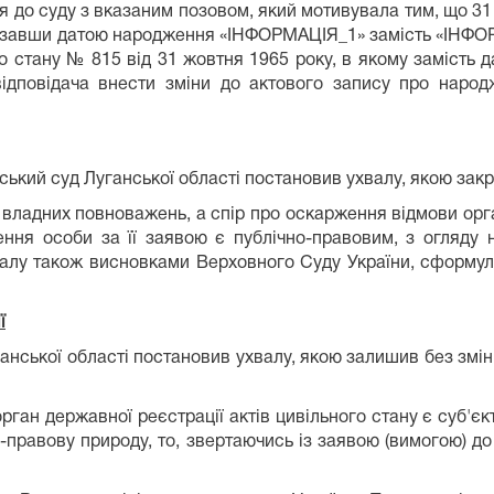
 до суду з вказаним позовом, який мотивувала тим, що 31 
казавши датою народження «ІНФОРМАЦІЯ_1» замість «ІНФО
го стану № 815 від 31 жовтня 1965 року, в якому заміст
відповідача внести зміни до актового запису про наро
ський суд Луганської області постановив ухвалу, якою зак
 владних повноважень, а спір про оскарження відмови орга
ення особи за її заявою є публічно-правовим, з огляду
валу також висновками Верховного Суду України, сформуль
ї
анської області постановив ухвалу, якою залишив без змін
орган державної реєстрації актів цивільного стану є суб'
-правову природу, то, звертаючись із заявою (вимогою) до