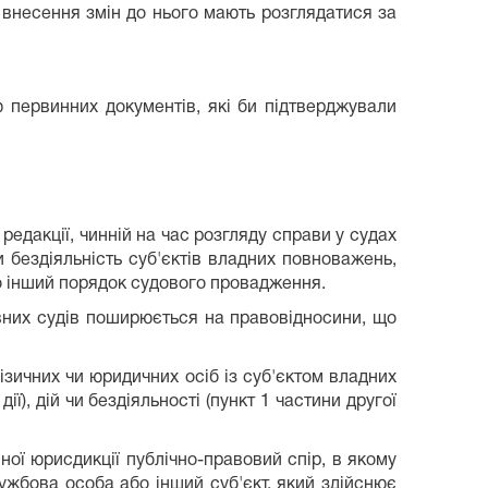
 внесення змін до нього мають розглядатися за
ю первинних документів, які би підтверджували
у редакції, чинній на час розгляду справи у судах
чи бездіяльність суб'єктів владних повноважень,
о інший порядок судового провадження.
ивних судів поширюється на правовідносини, що
зичних чи юридичних осіб із суб'єктом владних
), дій чи бездіяльності (пункт 1 частини другої
ної юрисдикції публічно-правовий спір, в якому
лужбова особа або інший суб'єкт, який здійснює