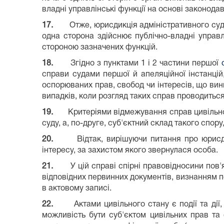
владні управлінські функції на основі законода
17.
Отже, юрисдикція адміністративного суд
одна сторона здійснює публічно-владні управл
стороною зазначених функцій.
18.
Згідно з пунктами 1 і 2 частини першої
справи судами першої й апеляційної інстанці
оспорюваних прав, свобод чи інтересів, що вини
випадків, коли розгляд таких справ проводитьс
19.
Критеріями відмежування справ цивільної
суду, а, по-друге, суб'єктний склад такого спору
20.
Відтак, вирішуючи питання про юрисд
інтересу, за захистом якого звернулася особа.
21.
У цій справі спірні правовідносини пов
відповідних первинних документів, визнанням по
в актовому записі.
22.
Актами цивільного стану є події та ді
можливість бути суб'єктом цивільних прав та