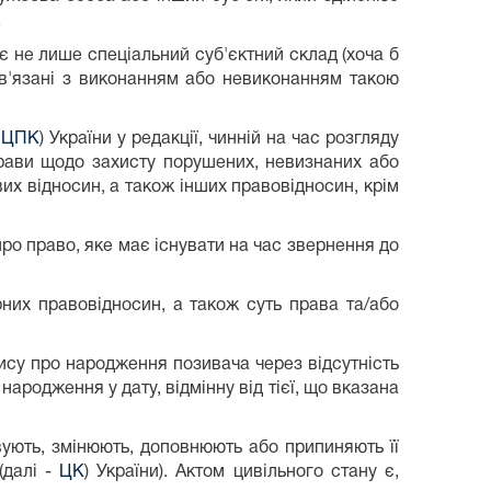
.
є не лише спеціальний суб'єктний склад (хоча б
пов'язані з виконанням або невиконанням такою
-
ЦПК
) України у редакції, чинній на час розгляду
прави щодо захисту порушених, невизнаних або
вих відносин, а також інших правовідносин, крім
про право, яке має існувати на час звернення до
рних правовідносин, а також суть права та/або
пису про народження позивача через відсутність
ародження у дату, відмінну від тієї, що вказана
овують, змінюють, доповнюють або припиняють її
(далі -
ЦК
) України). Актом цивільного стану є,