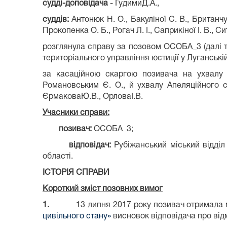
судді-доповідача
- ГудимиД.А.,
суддів:
Антонюк Н. О., Бакуліної С. В., Британчук
Прокопенка О. Б., Рогач Л. І., Саприкіної І. В., С
розглянула справу за позовом ОСОБА_3 (далі та
територіального управління юстиції у Луганській
за касаційною скаргою позивача на ухвалу 
Романовським Є. О., й ухвалу Апеляційного с
ЄрмаковаЮ.В., ОрловаІ.В.
Учасники справи:
позивач:
ОСОБА_3;
відповідач:
Рубіжанський міський відділ 
області.
ІСТОРІЯ СПРАВИ
Короткий зміст позовних вимог
1.
13 липня 2017 року позивач отримала
цивільного стану»
висновок відповідача про від