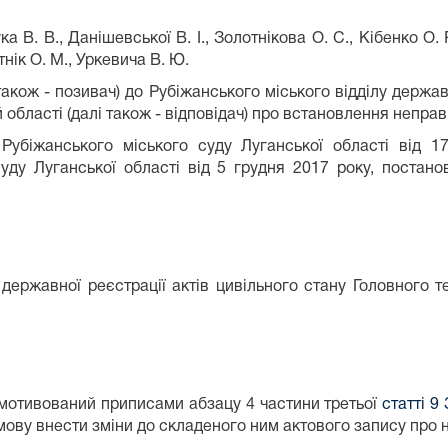
а В. В., Данішевської В. І., Золотнікова О. С., Кібенко О. 
итнік О. М., Уркевича В. Ю.
кож - позивач) до Рубіжанського міського відділу державн
 області (далі також - відповідач) про встановлення неправ
Рубіжанського міського суду Луганської області від 1
уду Луганської області від 5 грудня 2017 року, постанов
державної реєстрації актів цивільного стану Головного т
 мотивований приписами абзацу 4 частини третьої
статті 9
мову внести зміни до складеного ним актового запису про 