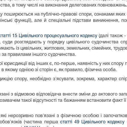
вства, в тому числі на виконання делегованих повноважень
у поширюється на публічно-правові спори, ознаками яких 
інські функції), але й спеціальні підстави виникнення, 
статті 15 Цивільного процесуального кодексу
(далі також 
й, суди розглядають у порядку цивільного судочинства с
кають із цивільних, житлових, земельних, сімейних, трудо
я за правилами іншого судочинства.
 юрисдикції від інших є, по-перше, наявність у них спору 
, в якому однією зі сторін є, як правило, фізична особа.
икцію спору, необхідно з'ясувати, зокрема, характер спі
'язані з відмовою відповідача внести зміни до актового за
зивачем такої відсутності та бажанням встановити факт її н
ї, які нерозривно пов'язані з фізичною особою і започатк
 обов'язків (частина перша
статті 49 Цивільного кодексу