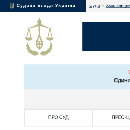
Хмельницьк
Судова влада України
Суди
•
Єдини
ПРО СУД
ПРЕС-Ц