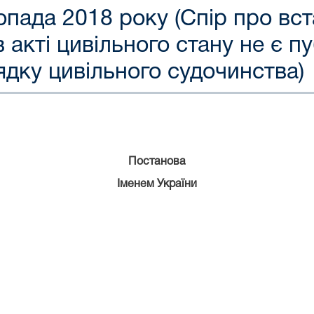
топада 2018 року (Спір про вс
 акті цивільного стану не є п
ядку цивільного судочинства)
Постанова
Іменем України