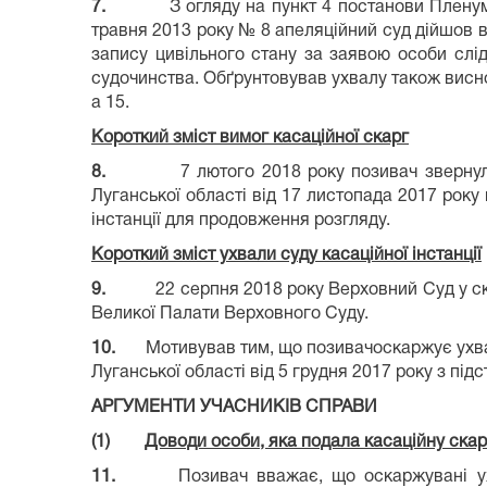
7.
З огляду на пункт 4 постанови Пленум
травня 2013 року № 8 апеляційний суд дійшов ви
запису цивільного стану за заявою особи слі
судочинства. Обґрунтовував ухвалу також висн
а 15.
Короткий зміст вимог касаційної скарг
8.
7 лютого 2018 року позивач зверну
Луганської області від 17 листопада 2017 року 
інстанції для продовження розгляду.
Короткий зміст ухвали суду касаційної інстанції
9.
22 серпня 2018 року Верховний Суд у ск
Великої Палати Верховного Суду.
10.
Мотивував тим, що позивачоскаржує ухвал
Луганської області від 5 грудня 2017 року з пі
АРГУМЕНТИ УЧАСНИКІВ СПРАВИ
(1)
Доводи особи, яка подала касаційну скар
11.
Позивач вважає, що оскаржувані у