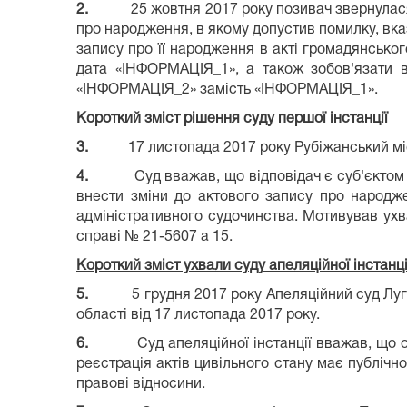
2.
25 жовтня 2017 року позивач звернулася
про народження, в якому допустив помилку, в
запису про її народження в акті громадянсько
дата «ІНФОРМАЦІЯ_1», а також зобов'язати 
«ІНФОРМАЦІЯ_2» замість «ІНФОРМАЦІЯ_1».
Короткий зміст рішення суду першої інстанції
3.
17 листопада 2017 року Рубіжанський мі
4.
Суд вважав, що відповідач є суб'єктом
внести зміни до актового запису про народж
адміністративного судочинства. Мотивував ух
справі № 21-5607 а 15.
Короткий зміст ухвали суду апеляційної інстанці
5.
5 грудня 2017 року Апеляційний суд Луг
області від 17 листопада 2017 року.
6.
Суд апеляційної інстанції вважав, що 
реєстрація актів цивільного стану має публічно
правові відносини.