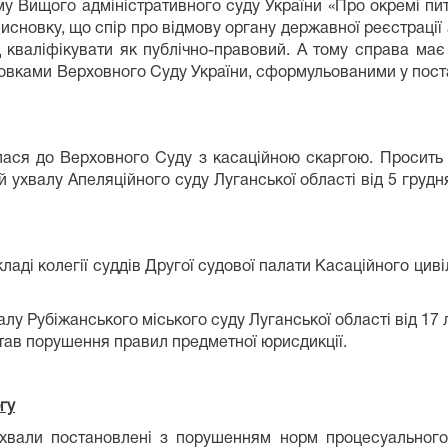
у Вищого адміністративного суду України «Про окремі пит
сновку, що спір про відмову органу державної реєстрації 
д кваліфікувати як публічно-правовий. А тому справа має
овками Верховного Суду України, сформульованими у постан
лася до Верховного Суду з касаційною скаргою. Просить 
й ухвалу Апеляційного суду Луганської області від 5 груд
ладі колегії суддів Другої судової палати Касаційного цив
у Рубіжанського міського суду Луганської області від 17 
дстав порушення правил предметної юрисдикції.
гу
хвали постановлені з порушенням норм процесуальног