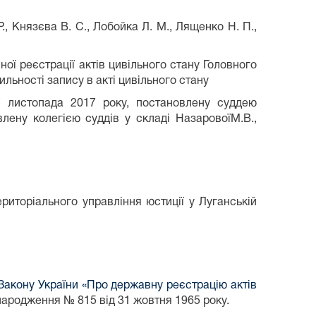
Р., Князєва В. С., Лобойка Л. М., Лященко Н. П.,
ої реєстрації актів цивільного стану Головного
ильності запису в акті цивільного стану
7 листопада 2017 року, постановлену суддею
лену колегією суддів у складі НазаровоїМ.В.,
ериторіального управління юстиції у Луганській
 Закону України «Про державну реєстрацію актів
народження № 815 від 31 жовтня 1965 року.