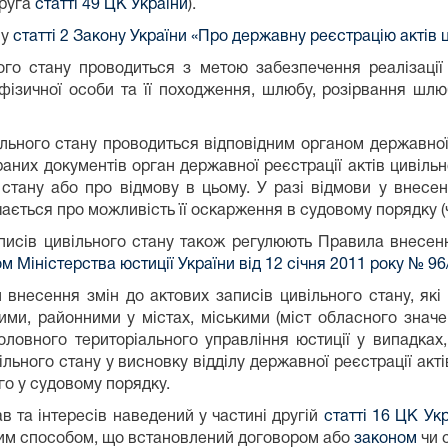
друга
статті 49 ЦК України
).
 у
статті 2 Закону України «Про державну реєстрацію актів 
ого стану проводиться з метою забезпечення реалізації
зичної особи та її походження, шлюбу, розірвання шлюбу,
льного стану проводиться відповідним органом державної 
браних документів орган державної реєстрації актів цивіл
стану або про відмову в цьому. У разі відмови у внесен
ається про можливість її оскарження в судовому порядку (ч
исів цивільного стану також регулюють Правила внесення
м Міністерства юстиції України від 12 січня 2011 року № 96
л внесення змін до актових записів цивільного стану, як
ими, районними у містах, міськими (міст обласного знач
головного територіального управління юстиції у випадка
ільного стану у висновку відділу державної реєстрації ак
го у судовому порядку.
в та інтересів наведений у частині другій
статті 16 ЦК Ук
шим способом, що встановлений договором або
законом
чи 