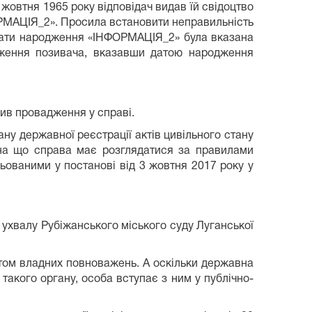
жовтня 1965 року відповідач видав їй свідоцтво
РМАЦІЯ_2». Просила встановити неправильність
ь дати народження «ІНФОРМАЦІЯ_2» була вказана
дження позивача, вказавши датою народження
рив провадження у справі.
ну державної реєстрації актів цивільного стану
 на що справа має розглядатися за правилами
ованими у постанові від 3 жовтня 2017 року у
 ухвалу Рубіжанського міського суду Луганської
єктом владних повноважень. А оскільки державна
 такого органу, особа вступає з ним у публічно-