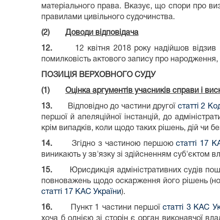
матеріального права. Вказує, що спори про ви
правилами цивільного судочинства.
(2)
Доводи відповідача
12.
12 квітня 2018 року надійшов відзив 
помилковість актового запису про народження,
ПОЗИЦІЯ ВЕРХОВНОГО СУДУ
(1)
Оцінка аргументів учасників справи і вис
13.
Відповідно до частини другої
статті 2 К
першої й апеляційної інстанцій, до адміністрат
крім випадків, коли щодо таких рішень, дій чи б
14.
Згідно з частиною першою
статті 17 К
виникають у зв'язку зі здійсненням суб'єктом 
15.
Юрисдикція адміністративних судів пош
повноважень щодо оскарження його рішень (норма
статті 17 КАС України
).
16.
Пункт 1 частини першої
статті 3 КАС У
хоча б однією зі сторін є орган виконавчої вл