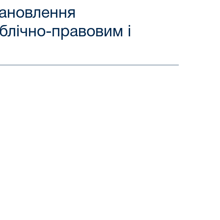
тановлення
ублічно-правовим і