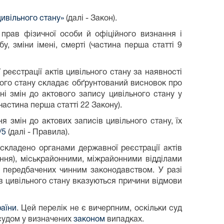
цивільного стану»
(далі - Закон).
 прав фізичної особи й офіційного визнання і
 зміни імені, смерті (частина перша статті 9
реєстрації актів цивільного стану за наявності
ьного стану складає обґрунтований висновок про
ні змін до актового запису цивільного стану у
астина перша статті 22 Закону).
 змін до актових записів цивільного стану, їх
/5
(далі - Правила).
і складено органами державної реєстрації актів
ення), міськрайонними, міжрайонними відділами
х, передбачених чинним законодавством. У разі
тів цивільного стану вказуються причини відмови
раїни
. Цей перелік не є вичерпним, оскільки суд
судом у визначених
законом
випадках.