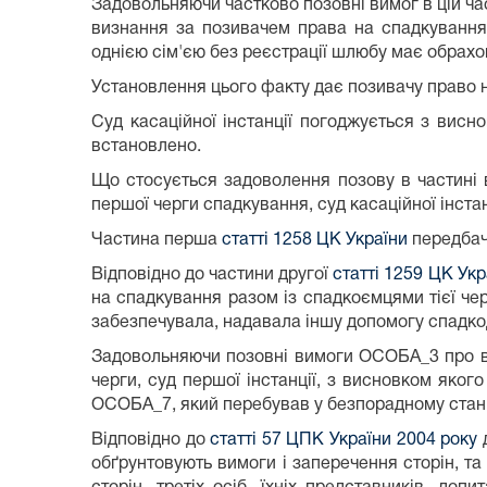
Задовольняючи частково позовні вимог в цій част
визнання за позивачем права на спадкування
однією сім'єю без реєстрації шлюбу має обрахо
Установлення цього факту дає позивачу право 
Суд касаційної інстанції погоджується з висно
встановлено.
Що стосується задоволення позову в частині
першої черги спадкування, суд касаційної інстан
Частина перша
статті 1258 ЦК України
передбач
Відповідно до частини другої
статті 1259 ЦК Укр
на спадкування разом із спадкоємцями тієї че
забезпечувала, надавала іншу допомогу спадкода
Задовольняючи позовні вимоги ОСОБА_3 про в
черги, суд першої інстанції, з висновком яког
ОСОБА_7, який перебував у безпорадному стані 
Відповідно до
статті 57 ЦПК України 2004 року
д
обґрунтовують вимоги і заперечення сторін, та