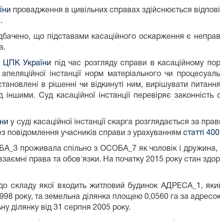
їни
провадження в цивільних справах здійснюється відпові
.
бачено, що підставами касаційного оскарження є неправ
а.
0 ЦПК України
під час розгляду справи в касаційному пор
апеляційної інстанції норм матеріального чи процесуал
ановлені в рішенні чи відкинуті ним, вирішувати питання 
д іншими. Суд касаційної інстанції перевіряє законніст
їни
у суді касаційної інстанції скарга розглядається за пра
з повідомлення учасників справи з урахуванням
статті 40
А_3 проживала спільно з ОСОБА_7 як чоловік і дружина, 
 взаємні права та обов'язки. На початку 2015 року стан 
до складу якої входить житловий будинок АДРЕСА_1, яки
 1998 року, та земельна ділянка площею 0,0560 га за адре
у ділянку від 31 серпня 2005 року.