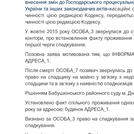
внесення змін до Господарського процесуально
України та інших законодавчих актів»
касаційні 
чинності цією редакцією Кодексу, передаютьс
чинності цією редакцією Кодексу.
У жовтні 2015 року ОСОБА_3 звернулася до су
контори, про встановлення факту проживання 
першої черги спадкування.
Позовна заява мотивована тим, що ІНФОРМАЦ
АДРЕСА_1.
Після смерті ОСОБА_7 позивач звернулась до н
право на спадщину на майно у зв'язку з нед
спадщини та в зв'язку з наявністю спадкоємців 
Рішенням Бабушкінського районного суду м. Дн
Установлено факт спільного проживання одні
року за адресою: будинок АДРЕСА_1.
Визнано за ОСОБА_3 право на спадкування за
спадкування.