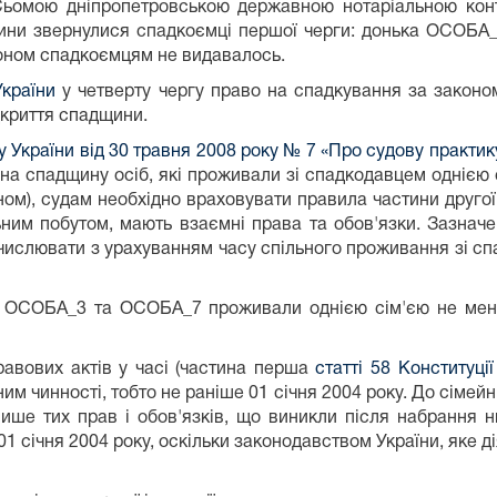
ї Сьомою дніпропетровською державною нотаріальною ко
ини звернулися спадкоємці першої черги: донька ОСОБА
коном спадкоємцям не видавалось.
України
у четверту чергу право на спадкування за законо
ідкриття спадщини.
України від 30 травня 2008 року № 7 «Про судову практик
на спадщину осіб, які проживали зі спадкодавцем однією с
ном), судам необхідно враховувати правила частини друго
льним побутом, мають взаємні права та обов'язки. Зазнач
бчислювати з урахуванням часу спільного проживання зі сп
що ОСОБА_3 та ОСОБА_7 проживали однією сім'єю не мен
равових актів у часі (частина перша
статті 58 Конституції
им чинності, тобто не раніше 01 січня 2004 року. До сімейн
ише тих прав і обов'язків, що виникли після набрання 
січня 2004 року, оскільки законодавством України, яке ді