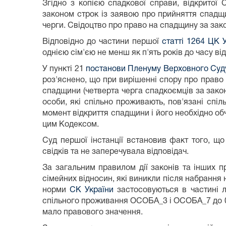
Згідно з копією спадкової справи, відкрито
законом строк із заявою про прийняття спадщ
черги. Свідоцтво про право на спадщину за за
Відповідно до частини першої
статті 1264 ЦК 
однією сім'єю не менш як п'ять років до часу в
У пункті 21
постанови Пленуму Верховного Суду 
роз'яснено, що при вирішенні спору про право 
спадщини (четверта черга спадкоємців за зако
особи, які спільно проживають, пов'язані спі
момент відкриття спадщини і його необхідно о
цим Кодексом.
Суд першої інстанції встановив факт того, 
свідків та не заперечувала відповідач.
За загальним правилом дії законів та інших п
сімейних відносин, які виникли після набрання н
норми
СК України
застосовуються в частині л
спільного проживання ОСОБА_3 і ОСОБА_7 до 01 
мало правового значення.