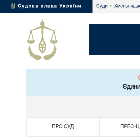
Хмельницьк
Судова влада України
Суди
•
Єдини
ПРО СУД
ПРЕС-Ц