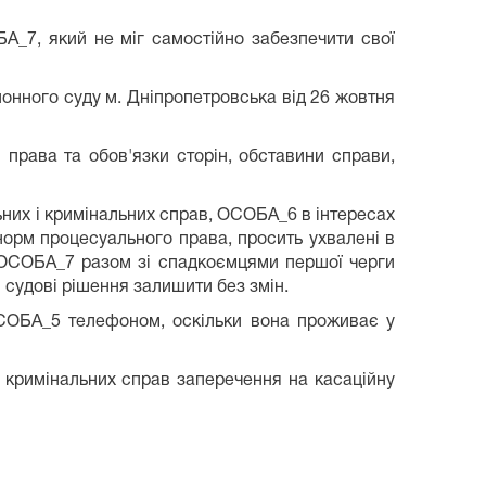
А_7, який не міг самостійно забезпечити свої
йонного суду м. Дніпропетровська від 26 жовтня
 права та обов'язки сторін, обставини справи,
льних і кримінальних справ, ОСОБА_6 в інтересах
орм процесуального права, просить ухвалені в
і ОСОБА_7 разом зі спадкоємцями першої черги
і судові рішення залишити без змін.
СОБА_5 телефоном, оскільки вона проживає у
 кримінальних справ заперечення на касаційну