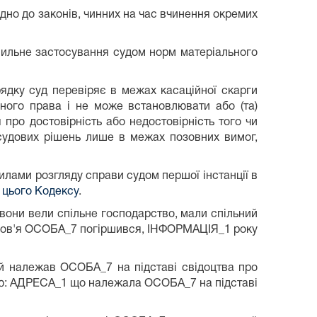
дно до законів, чинних на час вчинення окремих
ильне застосування судом норм матеріального
ядку суд перевіряє в межах касаційної скарги
ьного права і не може встановлювати або (та)
про достовірність або недостовірність того чи
ь судових рішень лише в межах позовних вимог,
вилами розгляду справи судом першої інстанції в
0 цього Кодексу
.
вони вели спільне господарство, мали спільний
здоров'я ОСОБА_7 погіршився, ІНФОРМАЦІЯ_1 року
й належав ОСОБА_7 на підставі свідоцтва про
сою: АДРЕСА_1 що належала ОСОБА_7 на підставі