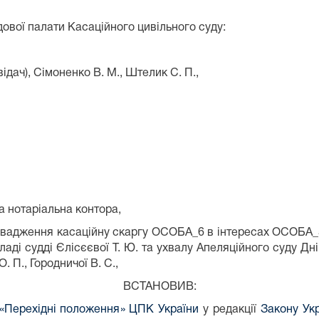
дової палати Касаційного цивільного суду:
ідач), Сімоненко В. М., Штелик С. П.,
а нотаріальна контора,
овадження касаційну скаргу ОСОБА_6 в інтересах ОСОБА_5
аді судді Єлісєєвої Т. Ю. та ухвалу Апеляційного суду Дні
. П., Городничої В. С.,
ВСТАНОВИВ:
I «Перехідні положення» ЦПК України
у редакції
Закону Укр