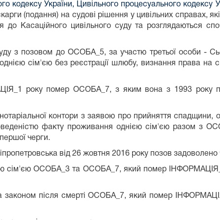
го кодексу України, Цивільного процесуального кодексу У
скарги (подання) на судові рішення у цивільних справах, як
я до Касаційного цивільного суду та розглядаються сп
ду з позовом до ОСОБА_5, за участю третьої особи - Сьо
однією сім'єю без реєстрації шлюбу, визнання права на 
ІЯ_1 року помер ОСОБА_7, з яким вона з 1993 року п
отаріальної контори з заявою про прийняття спадщини, од
оведеністю факту проживання однією сім'єю разом з ОСО
першої черги.
іпропетровська від 26 жовтня 2016 року позов задоволено 
єю сім'єю ОСОБА_3 та ОСОБА_7, який помер ІНФОРМАЦІЯ_1
 законом після смерті ОСОБА_7, який помер ІНФОРМАЦІЯ