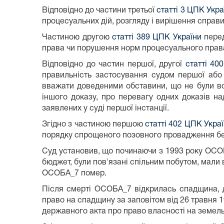
Відповідно до частини третьої
статті 3 ЦПК Укра
процесуальних дій, розгляду і вирішення справи
Частиною другою
статті 389 ЦПК України
перед
права чи порушення норм процесуального прав
Відповідно до частин першої, другої
статті 40
правильність застосування судом першої або 
вважати доведеними обставини, що не були вст
іншого доказу, про перевагу одних доказів на
заявлених у суді першої інстанції.
Згідно з частиною першою
статті 402 ЦПК Укра
порядку спрощеного позовного провадження бе
Суд установив, що починаючи з 1993 року ОСОБ
бюджет, були пов'язані спільним побутом, мали
ОСОБА_7 помер.
Після смерті ОСОБА_7 відкрилась спадщина, 
право на спадщину за заповітом від 26 травня
державного акта про право власності на земельн