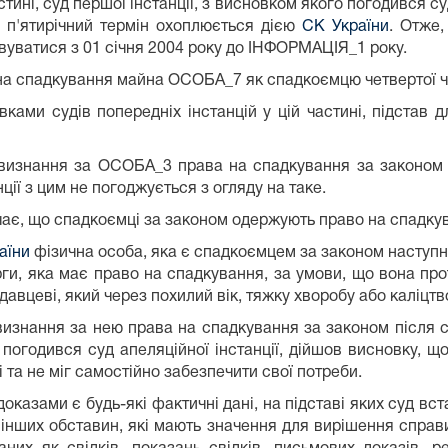
ині, суд першої інстанції, з висновком якого погодився су
 п'ятирічний термін охоплюється дією
СК України
. Отже
вуватися з 01 січня 2004 року до ІНФОРМАЦІЯ_1 року.
на спадкування майна ОСОБА_7 як спадкоємцю четвертої ч
вками судів попередніх інстанцій у цій частині, підстав 
 визнання за ОСОБА_3 права на спадкування за законом
ції з цим не погоджується з огляду на таке.
ає, що спадкоємці за законом одержують право на спадку
аїни
фізична особа, яка є спадкоємцем за законом наступн
рги, яка має право на спадкування, за умови, що вона про
вцеві, який через похилий вік, тяжку хворобу або каліцтв
изнання за нею права на спадкування за законом після 
о погодився суд апеляційної інстанції, дійшов висновку, 
та не міг самостійно забезпечити свої потреби.
оказами є будь-які фактичні дані, на підставі яких суд вс
 інших обставин, які мають значення для вирішення справ