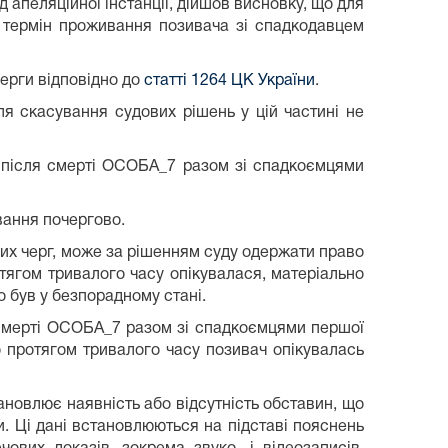
д апеляційної інстанції, дійшов висновку, що для
, термін проживання позивача зі спадкодавцем
ерги відповідно до
статті 1264 ЦК України
.
для скасування судових рішень у цій частині не
 після смерті ОСОБА_7 разом зі спадкоємцями
вання почергово.
их черг, може за рішенням суду одержати право
тягом тривалого часу опікувалася, матеріально
о був у безпорадному стані.
смерті ОСОБА_7 разом зі спадкоємцями першої
що протягом тривалого часу позивач опікувалась
тановлює наявність або відсутність обставин, що
и. Ці дані встановлюються на підставі пояснень