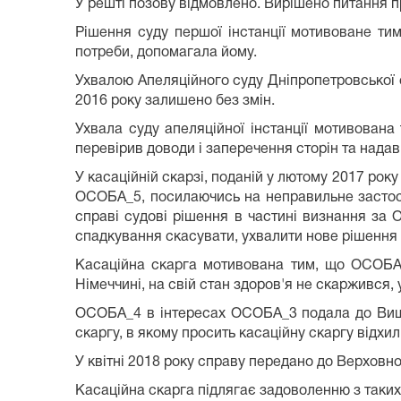
У решті позову відмовлено. Вирішено питання п
Рішення суду першої інстанції мотивоване ти
потреби, допомагала йому.
Ухвалою Апеляційного суду Дніпропетровської о
2016 року залишено без змін.
Ухвала суду апеляційної інстанції мотивована
перевірив доводи і заперечення сторін та надав
У касаційній скарзі, поданій у лютому 2017 рок
ОСОБА_5, посилаючись на неправильне застосу
справі судові рішення в частині визнання за
спадкування скасувати, ухвалити нове рішення п
Касаційна скарга мотивована тим, що ОСОБА
Німеччині, на свій стан здоров'я не скаржився,
ОСОБА_4 в інтересах ОСОБА_3 подала до Вищог
скаргу, в якому просить касаційну скаргу відхил
У квітні 2018 року справу передано до Верховно
Касаційна скарга підлягає задоволенню з таких