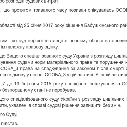
ро розподіл судових витрат.
м, що протягом тривалого часу позивач опікувалась ОСОБ
бласті від 25 січня 2017 року рішення Бабушкінського ра
 тим, що суд першої інстанції в повному обсязі встановив
 їм належну правову оцінку.
у до Вищого спеціалізованого суду України з розгляду циві
вання судами норм матеріального права та порушення н
 ОСОБА_3 права на спадкування за законом після смерт
ро відмову у позові ОСОБА_3 у цій частині. У іншій частин
_7 до 19 березня 2015 року працював, спілкувався з О
 у безпорадному стані не перебував.
о спеціалізованого суду України з розгляду цивільних і
ити, ухвалені в справі судові рішення залишити без змін.
го Суду.
 підстав.