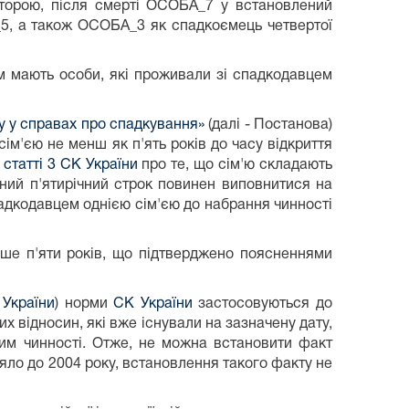
нторою, після смерті ОСОБА_7 у встановлений
_5, а також ОСОБА_3 як спадкоємець четвертої
м мають особи, які проживали зі спадкодавцем
у у справах про спадкування»
(далі - Постанова)
ім'єю не менш як п'ять років до часу відкриття
ї
статті 3 СК України
про те, що сім'ю складають
ений п'ятирічний строк повинен виповнитися на
адкодавцем однією сім'єю до набрання чинності
ше п'яти років, що підтверджено поясненнями
 України
) норми
СК України
застосовуються до
их відносин, які вже існували на зазначену дату,
ним чинності. Отже, не можна встановити факт
яло до 2004 року, встановлення такого факту не