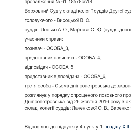
провадження № 61-18578св18
Верховний Суд у складі колегії суддів Другої су
головуючого - Висоцької В. С.,
суддів: Лесько А. О., Мартєва С. Ю. (суддя-допов
учасники справи:
позивач - ОСОБА_3,
представник позивача - ОСОБА_4,
відповідач - ОСОБА_5,
представник відповідача - ОСОБА_6,
третя особа - Сьома дніпропетровська державн
розглянув у порядку спрощеного позовного пр
Дніпропетровська від 26 жовтня 2016 року в скл
складі колегії суддів: Лаченкової О. В., Варенко О
Відповідно до підпункту 4 пункту 1
розділу XII