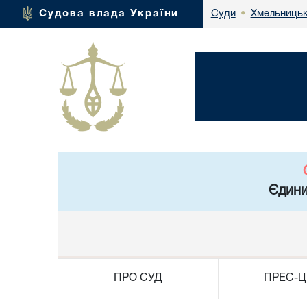
Хмельницьк
Судова влада України
Суди
•
Єдини
ПРО СУД
ПРЕС-Ц