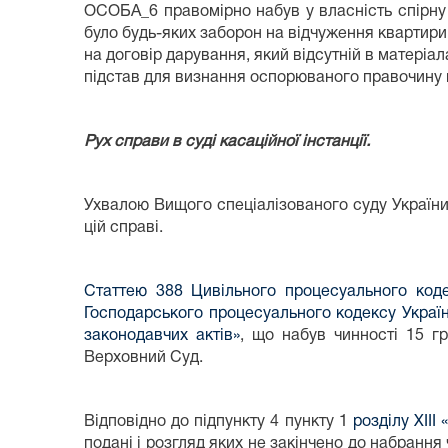
ОСОБА_6 правомірно набув у власність спірну
було будь-яких заборон на відчуження квартири
на договір дарування, який відсутній в матеріа
підстав для визнання оспорюваного правочину 
Рух справи в суді касаційної інстанції.
Ухвалою Вищого спеціалізованого суду України 
цій справі.
Статтею 388 Цивільного процесуального коде
Господарського процесуального кодексу Україн
законодавчих актів»
, що набув чинності 15 г
Верховний Суд.
Відповідно до підпункту 4 пункту 1
розділу XII
подані і розгляд яких не закінчено до набранн