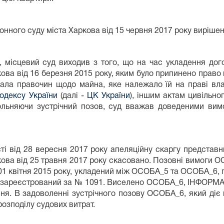
ного суду міста Харкова від 15 червня 2017 року вирішен
, місцевий суд виходив з того, що на час укладення дого
ова від 16 березня 2015 року, яким було припинено право 
лала правочин щодо майна, яке належало їй на праві вла
одексу України
(далі -
ЦК України
), іншим актам цивільно
вольняючи зустрічний позов, суд вважав доведеними в
сті від 28 вересня 2017 року апеляційну скаргу предст
ова від 25 травня 2017 року скасовано. Позовні вимоги 
01 квітня 2015 року, укладений між ОСОБА_5 та ОСОБА_6, 
та зареєстрований за № 1091. Виселено ОСОБА_6, ІНФОРМА
я. В задоволенні зустрічного позову ОСОБА_6, який діє в 
зподілу судових витрат.