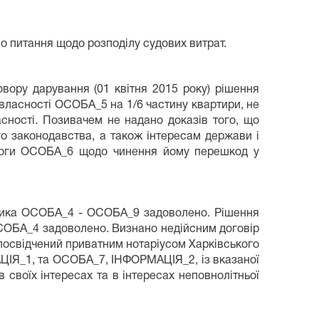
о питання щодо розподілу судових витрат.
вору дарування (01 квітня 2015 року) рішення
власності ОСОБА_5 на 1/6 частину квартири, не
сності. Позивачем не надано доказів того, що
го законодавства, а також інтересам держави і
имоги ОСОБА_6 щодо чинення йому перешкод у
авника ОСОБА_4 - ОСОБА_9 задоволено. Рішення
ОСОБА_4 задоволено. Визнано недійсним договір
посвідчений приватним нотаріусом Харківського
ЦІЯ_1, та ОСОБА_7, ІНФОРМАЦІЯ_2, із вказаної
своїх інтересах та в інтересах неповнолітньої