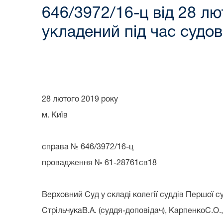
646/3972/16-ц від 28 лю
укладений під час судов
28 лютого 2019 року
м. Київ
справа № 646/3972/16-ц
провадження № 61-28761св18
Верховний Суд у складі колегії суддів Першої с
СтрільчукаВ.А. (суддя-доповідач), КарпенкоС.О.