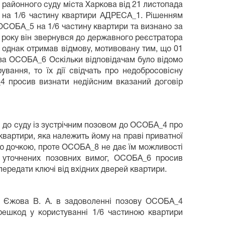
 районного суду міста Харкова від 21 листопада
- на 1/6 частину квартири АДРЕСА_1. Рішенням
ОСОБА_5 на 1/6 частину квартири та визнано за
15 року він звернувся до державного реєстратора
, однак отримав відмову, мотивовану тим, що 01
 за ОСОБА_6 Оскільки відповідачам було відомо
вання, то їх дії свідчать про недобросовісну
4 просив визнати недійсним вказаний договір
я до суду із зустрічним позовом до ОСОБА_4 про
квартири, яка належить йому на праві приватної
ьою дочкою, проте ОСОБА_8 не дає їм можливості
м уточнених позовних вимог, ОСОБА_6 просив
ередати ключі від вхідних дверей квартири.
ді Єжова В. А. в задоволенні позову ОСОБА_4
ешкод у користуванні 1/6 частиною квартири