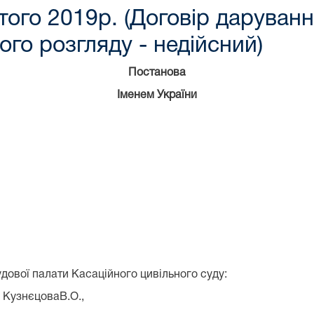
того 2019р. (Договір даруванн
ого розгляду - недійсний)
Постанова
Іменем України
удової палати Касаційного цивільного суду:
, КузнєцоваВ.О.,