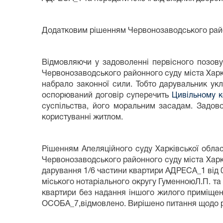
Додатковим рішенням Червонозаводського район
Відмовляючи у задоволенні первісного позову
Червонозаводського районного суду міста Харк
набрало законної сили. Тобто дарувальник ук
оспорюваний договір суперечить
Цивільному к
суспільства, його моральним засадам. Задо
користуванні житлом.
Рішенням Апеляційного суду Харківської обла
Червонозаводського районного суду міста Харк
дарування 1/6 частини квартири АДРЕСА_1 від 
міського нотаріального округу ГуменноюЛ.П. 
квартири без надання іншого жилого приміщенн
ОСОБА_7,відмовлено. Вирішено питання щодо ро