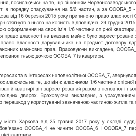
ання, посилаючись на те, що рішенням Червонозаводського
ті в порядку спадкування на 5/6 частин, а за ОСОБА_5 
ова від 16 березня 2015 року припинено право власності 
грн стягнуто з нього на користь відповідача. 29 грудня 20
тою оформлення на своє ім'я 1/6 частини спірної квартири
ння право власності на вказане майно було зареєстроване
право власності дарувальника на предмет договору дару
законних майнових прав. Враховуючи викладене, ОСОБА_
неповнолітньою дочкою ОСОБА_7 із квартири.
інтересах та в інтересах неповнолітньої ОСОБА_7, звернувс
осилаючись на те, що він є власником 1/6 частини спірної 
казаній квартирі він зареєстрований разом з неповнолітн
вхідних дверях. Враховуючи викладене, з урахування
ою перешкод у користуванні зазначеною частиною житла та п
 міста Харкова від 25 травня 2017 року у складі суд
Зобов'язано ОСОБА_4 не чинити ОСОБА_6 і ОСОБА_7 пер
цієї квартири.