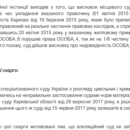
ної інстанції виходив з того, що висновок місцевого су
 час укладення вказаного правочину (01 квітня 2015 р
ста Харкова від 16 березня 2015 року, яким було прип
направлений на реальне настання правових наслідків, а с
вавшись 20 квітня 2015 року у вказаному житловому при
, ОСОБА_6 порушив права ОСОБА_4, так як на 1/6 частину 
го позову, суд дійшов висновку про недоведеність ОСОБА_6
ї скарги.
еціалізованого суду України з розгляду цивільних і кримін
лаючись на неправильне застосування судами норм матеріа
 суду Харківської області від 28 вересня 2017 року, а рі
ішення цього ж суду від 15 червня 2017 року залишити в сил
 цієї скарги мотивовані тим, що апеляційний суд не за