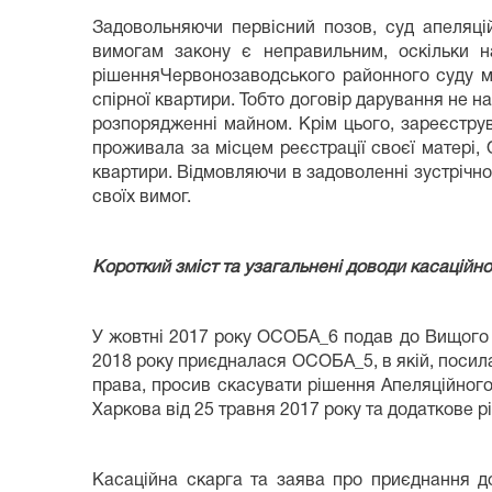
Задовольняючи первісний позов, суд апеляцій
вимогам закону є неправильним, оскільки на
рішенняЧервонозаводського районного суду мі
спірної квартири. Тобто договір дарування не 
розпорядженні майном. Крім цього, зареєстру
проживала за місцем реєстрації своєї матері
квартири. Відмовляючи в задоволенні зустрічно
своїх вимог.
Короткий зміст та узагальнені доводи касаційно
У жовтні 2017 року ОСОБА_6 подав до Вищого сп
2018 року приєдналася ОСОБА_5, в якій, поси
права, просив скасувати рішення Апеляційного
Харкова від 25 травня 2017 року та додаткове р
Касаційна скарга та заява про приєднання до