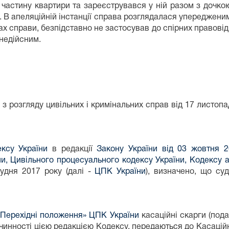
 частину квартири та зареєструвався у ній разом з дочко
. В апеляційній інстанції справа розглядалася упереджен
лах справи, безпідставно не застосував до спірних правов
недійсним.
з розгляду цивільних і кримінальних справ від 17 листоп
ксу України
в редакції
Закону України від 03 жовтня 
и, Цивільного процесуального кодексу України, Кодексу а
рудня 2017 року (далі -
ЦПК України
), визначено, що суд
I «Перехідні положення» ЦПК України
касаційні скарги (пода
я чинності цією редакцією Кодексу, передаються до Касацій