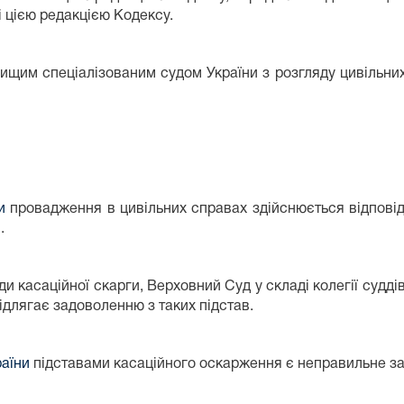
і цією редакцією Кодексу.
ищим спеціалізованим судом України з розгляду цивільни
и
провадження в цивільних справах здійснюється відповід
.
 касаційної скарги, Верховний Суд у складі колегії судді
ідлягає задоволенню з таких підстав.
раїни
підставами касаційного оскарження є неправильне за