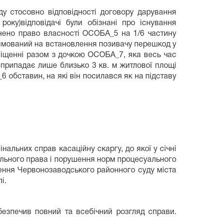
ду стосовно відповідності договору дарування
оку)відповідачі були обізнані про існування
инено право власності ОСОБА_5 на 1/6 частину
прямований на встановлення позивачу перешкод у
міщенні разом з дочкою ОСОБА_7, яка весь час
припадає лише близько 3 кв. м житлової площі
 обставин, на які він посилався як на підставу
альних справ касаційну скаргу, до якої у січні
льного права і порушення норм процесуального
шення Червонозаводського районного суду міста
і.
безпечив повний та всебічний розгляд справи.