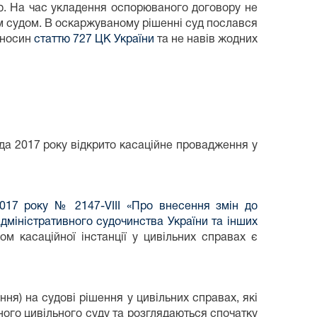
ю. На час укладення оспорюваного договору не
им судом. В оскаржуваному рішенні суд послався
ідносин
статтю 727 ЦК України
та не навів жодних
ада 2017 року відкрито касаційне провадження у
2017 року № 2147-VІІІ «Про внесення змін до
дміністративного судочинства України та інших
ом касаційної інстанції у цивільних справах є
ння) на судові рішення у цивільних справах, які
ного цивільного суду та розглядаються спочатку