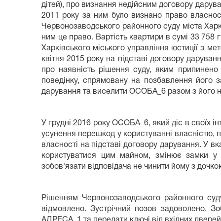
дітей), про визнання недійсним договору дарув
2011 року за ним було визнано право власнос
Червонозаводського районного суду міста Харк
ним це право. Вартість квартири в сумі 33 758 
Харківського міського управління юстиції з ме
квітня 2015 року на підставі договору дарува
про наявність рішення суду, яким припинено 
поведінку, спрямовану на позбавлення його 
дарування та виселити ОСОБА_6 разом з його 
У грудні 2016 року ОСОБА_6, який діє в своїх 
усунення перешкод у користуванні власністю, п
власності на підставі договору дарування. У в
користуватися цим майном, змінює замки у 
зобов'язати відповідача не чинити йому з дочк
Рішенням Червонозаводського районного суду
відмовлено. Зустрічний позов задоволено. 
АДРЕСА_1 та передати ключі від вхідних дверей 