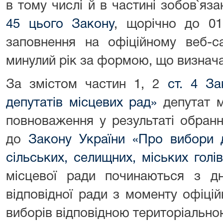
в тому числі й в частині зобов`яз
45 цього Закону
, щорічно до 01
заповнення на офіційному веб-с
минулий рік за формою, що визнач
За змістом частин 1, 2
ст. 4 За
депутатів місцевих рад»
депутат м
повноваження у результаті обранн
до
Закону України «Про вибори д
сільських, селищних, міських голів
місцевої ради починаються з дн
відповідної ради з моменту офіці
виборів відповідною територіально