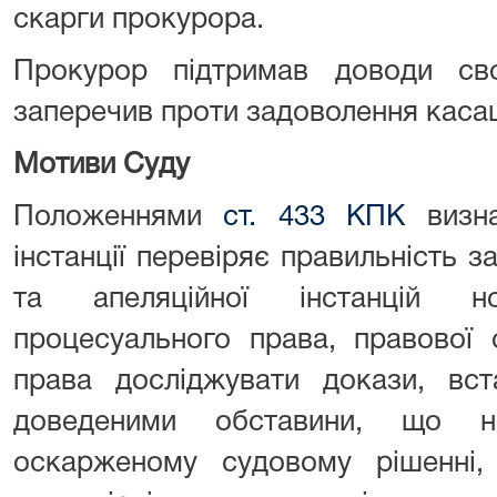
скарги прокурора.
Прокурор підтримав доводи сво
заперечив проти задоволення касац
Мотиви Суду
Положеннями
ст. 433 КПК
визна
інстанції перевіряє правильність 
та апеляційної інстанцій н
процесуального права, правової 
права досліджувати докази, вст
доведеними обставини, що н
оскарженому судовому рішенні,