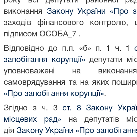
року всі депутати районної ра
виконання
Закону України «Про за
заходів фінансового контролю, 
підписом ОСОБА_7 .
Відповідно до п.п. «б» п. 1 ч. 1
запобігання корупції»
депутати міс
уповноважені на виконанн
самоврядування та на яких поши
«Про запобігання корупції»
.
Згідно з ч. 3
ст. 8 Закону Укра
місцевих рад»
на депутатів мі
дія
Закону України «Про запобігання