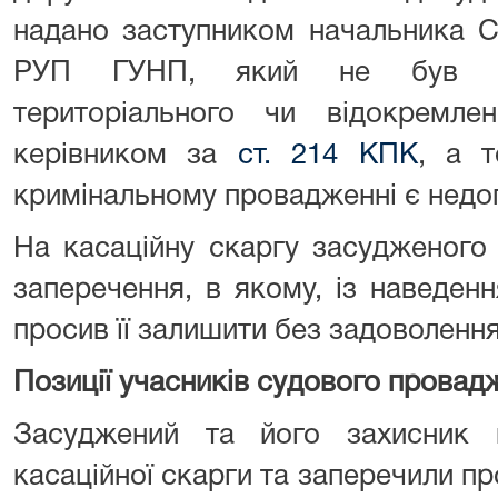
надано заступником начальника С
РУП ГУНП, який не був за
територіального чи відокремлен
керівником за
ст. 214 КПК
, а т
кримінальному провадженні є недо
На касаційну скаргу засудженого
заперечення, в якому, із наведенн
просив її залишити без задоволення
Позиції учасників судового провад
Засуджений та його захисник 
касаційної скарги та заперечили пр