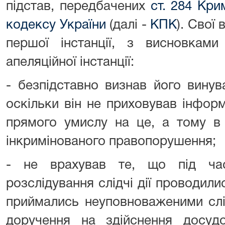
підстав, передбачених
ст. 284 Кри
кодексу України
(далі -
КПК
). Свої
першої інстанції, з висновкам
апеляційної інстанції:
- безпідставно визнав його вину
оскільки він не приховував інфор
прямого умислу на це, а тому в 
інкримінованого правопорушення;
- не врахував те, що під час
розслідування слідчі дії проводили
приймались неуповноваженими слі
доручення на здійснення досудо