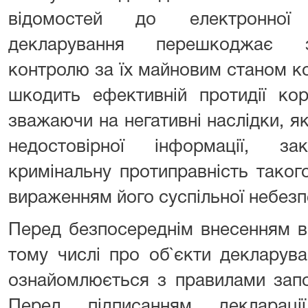
відомостей до електронної 
декларування перешкоджає з
контролю за їх майновим станом 
шкодить ефективній протидії кор
зважаючи на негативні наслідки, як
недостовірної інформації, за
кримінальну протиправність таког
вираженням його суспільної небезп
Перед безпосереднім внесенням ві
тому числі про об`єкти декларува
ознайомлюється з правилами запо
Перед підписанням деклараці