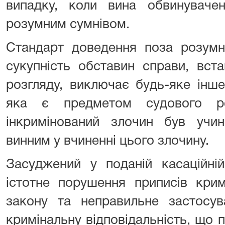
випадку, коли вина обвинуваче
розумним сумнівом.
Стандарт доведення поза розумн
сукупність обставин справи, вст
розгляду, виключає будь-яке інше
яка є предметом судового ро
інкримінований злочин був учин
винним у вчиненні цього злочину.
Засуджений у поданій касаційні
істотне порушення приписів крим
закону та неправильне застосув
кримінальну відповідальність, що 