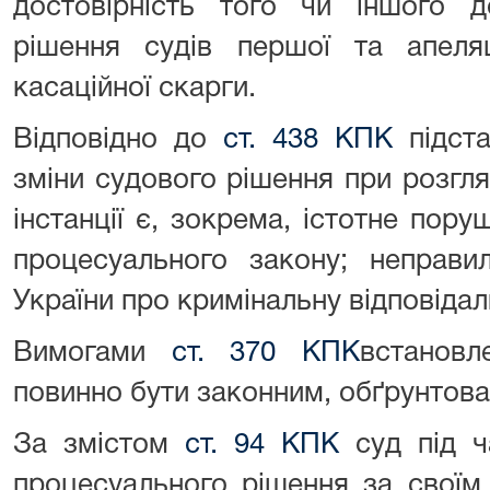
достовірність того чи іншого д
рішення судів першої та апеляц
касаційної скарги.
Відповідно до
ст. 438 КПК
підста
зміни судового рішення при розгляд
інстанції є, зокрема, істотне пор
процесуального закону; неправи
України про кримінальну відповідал
Вимогами
ст. 370 КПК
встанов
повинно бути законним, обґрунтов
За змістом
ст. 94 КПК
суд під ч
процесуального рішення за своїм