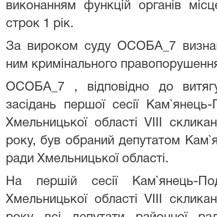
виконанням функцій органів місц
строк 1 рік.
За вироком суду ОСОБА_7 визнан
ним кримінального правопорушення
ОСОБА_7 , відповідно до витяг
засідань першої сесії Кам`янець-
Хмельницької області VIII склика
року, був обраний депутатом Кам`
ради Хмельницької області.
На першій сесії Кам`янець-По
Хмельницької області VIII склика