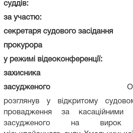
суддів:
ОСОБА_2 ,
за участю:
секретаря судового засідання
ОС
прокурора
ОСОБА
у режимі відеоконференції:
захисника
ОСОБА
засудженого
О
розглянув у відкритому судовом
провадження за касаційними 
засудженого на вирок Кам