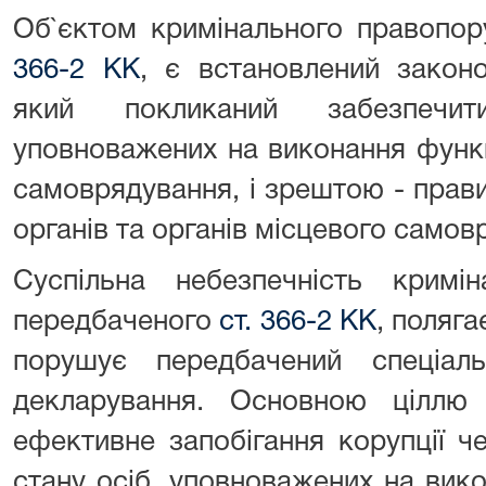
Об`єктом кримінального правопо
366-2 КК
, є встановлений закон
який покликаний забезпечит
уповноважених на виконання функ
самоврядування, і зрештою - прав
органів та органів місцевого самов
Суспільна небезпечність кримін
передбаченого
ст. 366-2 КК
, поляга
порушує передбачений спеціал
декларування. Основною ціллю
ефективне запобігання корупції ч
стану осіб, уповноважених на вик