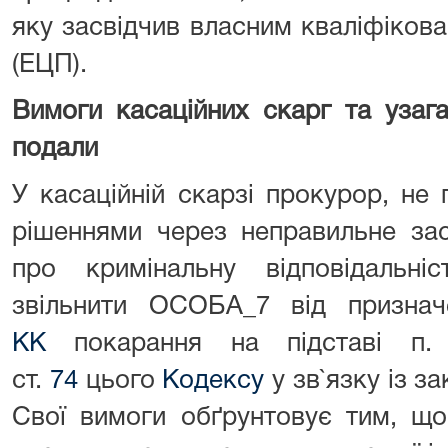
яку засвідчив власним кваліфіков
(ЕЦП).
Вимоги касаційних скарг та узага
подали
У касаційній скарзі прокурор, не
рішеннями через неправильне зас
про кримінальну відповідальніс
звільнити ОСОБА_7 від призна
КК
покарання на підставі п
ст.
74
цього
Кодексу
у зв`язку із з
Свої вимоги обґрунтовує тим, що 