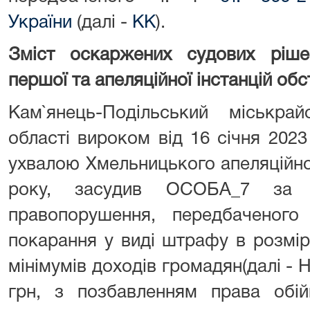
України
(далі -
КК
).
Зміст оскаржених судових ріше
першої та апеляційної інстанцій об
Кам`янець-Подільський міськра
області вироком від 16 січня 202
ухвалою Хмельницького апеляційно
року, засудив ОСОБА_7 за в
правопорушення, передбаченог
покарання у виді штрафу в розмір
мінімумів доходів громадян(далі - 
грн, з позбавленням права обій