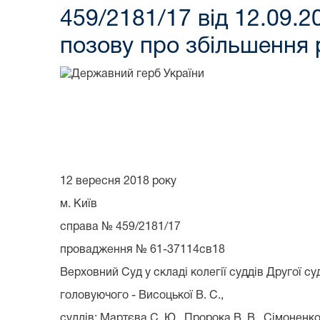
459/2181/17 від 12.09.
позову про збільшення р
12 вересня 2018 року
м. Київ
справа № 459/2181/17
провадження № 61-37114св18
Верховний Суд у складі колегії суддів Другої с
головуючого - Висоцької В. С.,
суддів: Мартєва С. Ю., Пророка В. В., Сімоненко