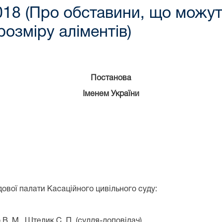
2018 (Про обставини, що можут
озміру аліментів)
Постанова
Іменем України
удової палати Касаційного цивільного суду:
 В. М., Штелик С. П. (суддя-доповідач)