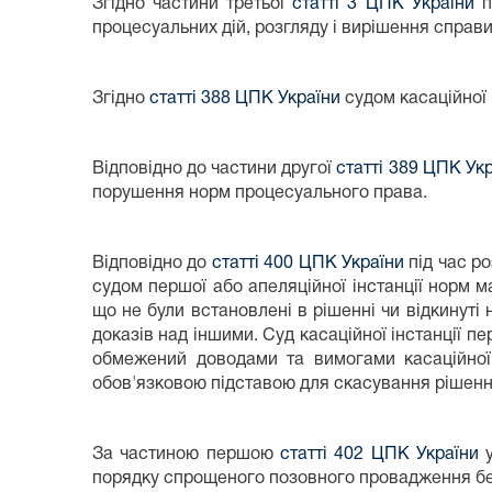
Згідно частини третьої
статті 3 ЦПК України
п
процесуальних дій, розгляду і вирішення справи
Згідно
статті 388 ЦПК України
судом касаційної 
Відповідно до частини другої
статті 389 ЦПК Ук
порушення норм процесуального права.
Відповідно до
статті 400 ЦПК України
під час р
судом першої або апеляційної інстанції норм 
що не були встановлені в рішенні чи відкинуті 
доказів над іншими. Суд касаційної інстанції п
обмежений доводами та вимогами касаційної
обов'язковою підставою для скасування рішенн
За частиною першою
статті 402 ЦПК України
у
порядку спрощеного позовного провадження бе