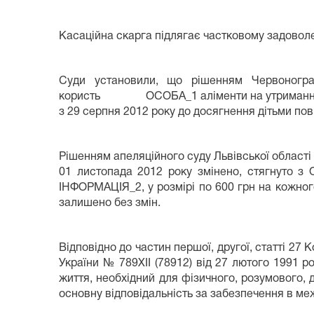
Касаційна скарга підлягає частковому задовол
Суди установили, що рішенням Червоногра
користь ОСОБА_1 аліменти на утримання діт
з 29 серпня 2012 року до досягнення дітьми пов
Рішенням апеляційного суду Львівської об
01 листопада 2012 року змінено, стягнуто 
ІНФОРМАЦІЯ_2, у розмірі по 600 грн на кожного
залишено без змін.
Відповідно до частин першої, другої, статті 2
України № 789ХІІ (78912) від 27 лютого 1991 р
життя, необхідний для фізичного, розумового, д
основну відповідальність за забезпечення в ме