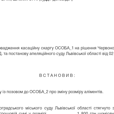
вадження касаційну скаргу ОСОБА_1 на рішення Червоногр
. та постанову апеляційного суду Львівської області від 0
В С Т А Н О В И В :
 із позовом до ОСОБА_2 про зміну розміру аліментів.
градського міського суду Львівської області стягнут
рдій грошовій сумі у розмірі 1 800 грн щомісячно 