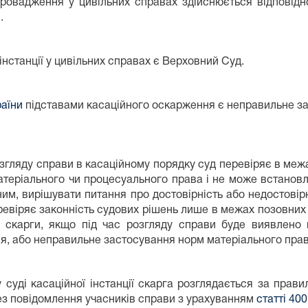
ровадження у цивільних справах здійснюється відповідн
.
інстанції у цивільних справах є Верховний Суд.
раїни
підставами касаційного оскарження є неправильне за
озгляду справи в касаційному порядку суд перевіряє в меж
матеріального чи процесуального права і не може встанов
ним, вирішувати питання про достовірність або недостовір
еревіряє законність судових рішень лише в межах позовних в
 скарги, якщо під час розгляду справи буде виявлено 
я, або неправильне застосування норм матеріального прав
 суді касаційної інстанції скарга розглядається за прав
з повідомлення учасників справи з урахуванням
статті 40