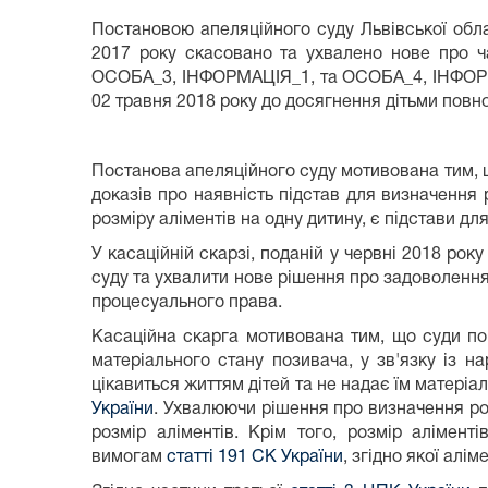
Постановою апеляційного суду Львівської обла
2017 року скасовано та ухвалено нове про ч
ОСОБА_3, ІНФОРМАЦІЯ_1, та ОСОБА_4, ІНФОРМАЦ
02 травня 2018 року до досягнення дітьми повно
Постанова апеляційного суду мотивована тим, щ
доказів про наявність підстав для визначення 
розміру аліментів на одну дитину, є підстави д
У касаційній скарзі, поданій у червні 2018 ро
суду та ухвалити нове рішення про задоволенн
процесуального права.
Касаційна скарга мотивована тим, що суди поп
матеріального стану позивача, у зв'язку із н
цікавиться життям дітей та не надає їм матері
України
. Ухвалюючи рішення про визначення роз
розмір аліментів. Крім того, розмір алімен
вимогам
статті 191 СК України
, згідно якої алі