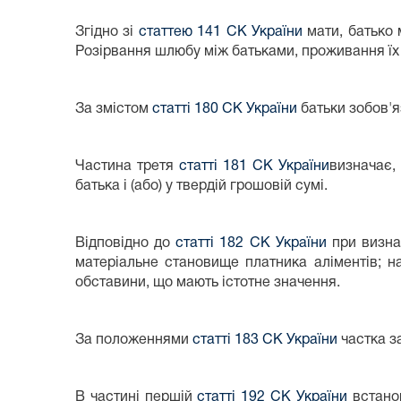
Згідно зі
статтею 141 СК України
мати, батько 
Розірвання шлюбу між батьками, проживання їх о
За змістом
статті 180 СК України
батьки зобов'я
Частина третя
статті 181 СК України
визначає, 
батька і (або) у твердій грошовій сумі.
Відповідно до
статті 182 СК України
при визнач
матеріальне становище платника аліментів; ная
обставини, що мають істотне значення.
За положеннями
статті 183 СК України
частка за
В частині першій
статті 192 СК України
встанов