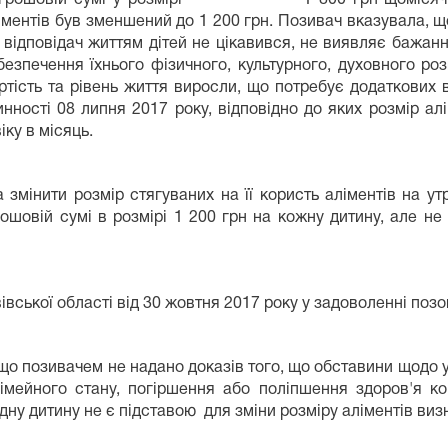
ліментів був зменшений до 1 200 грн. Позивач вказувала, щ
в відповідач життям дітей не цікавився, не виявляє бажанн
безпечення їхнього фізичного, культурного, духовного роз
тість та рівень життя виросли, що потребує додаткових в
чинності 08 липня 2017 року, відповідно до яких розмір 
іку в місяць.
змінити розмір стягуваних на її користь аліментів на ут
 грошовій сумі в розмірі 1 200 грн на кожну дитину, але 
вської області від 30 жовтня 2017 року у задоволенні позо
що позивачем не надано доказів того, що обставини щодо уч
сімейного стану, погіршення або поліпшення здоров'я ког
одну дитину не є підставою для зміни розміру аліментів ви