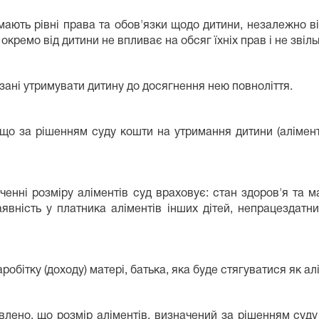
мають рівні права та обов'язки щодо дитини, незалежно в
кремо від дитини не впливає на обсяг їхніх прав і не звіль
зані утримувати дитину до досягнення нею повноліття.
що за рішенням суду кошти на утримання дитини (аліменти
енні розміру аліментів суд враховує: стан здоров'я та м
вність у платника аліментів інших дітей, непрацездатних
робітку (доходу) матері, батька, яка буде стягуватися як а
лено, що розмір аліментів, визначений за рішенням суду