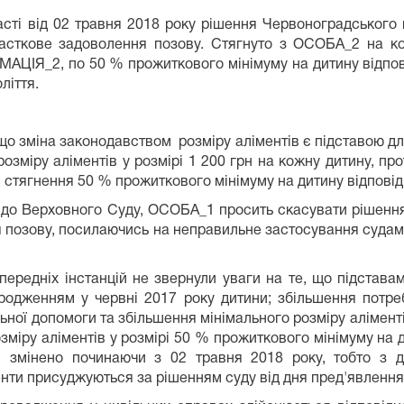
сті від 02 травня 2018 року рішення Червоноградського м
асткове задоволення позову. Стягнуто з ОСОБА_2 на к
ІЯ_2, по 50 % прожиткового мінімуму на дитину відпові
ліття.
о зміна законодавством розміру аліментів є підставою дл
розміру аліментів у розмірі 1 200 грн на кожну дитину, пр
ля стягнення 50 % прожиткового мінімуму на дитину відпові
ку до Верховного Суду, ОСОБА_1 просить скасувати рішення
я позову, посилаючись на неправильне застосування суда
ередніх інстанцій не звернули уваги на те, що підстава
ародженням у червні 2017 року дитини; збільшення потреб
альної допомоги та збільшення мінімального розміру алімен
міру аліментів у розмірі 50 % прожиткового мінімуму на д
тів змінено починаючи з 02 травня 2018 року, тобто з
менти присуджуються за рішенням суду від дня пред'явлення