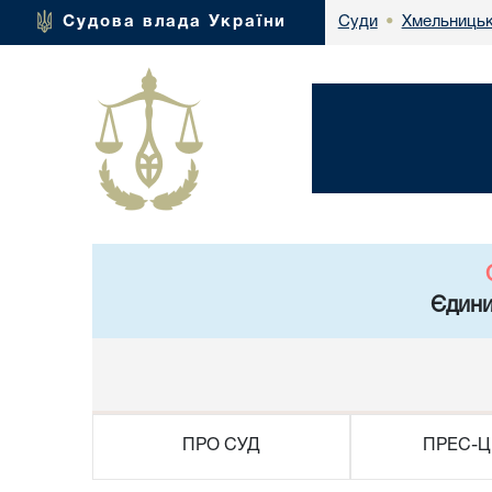
Хмельницьк
Судова влада України
Суди
•
Єдини
ПРО СУД
ПРЕС-Ц