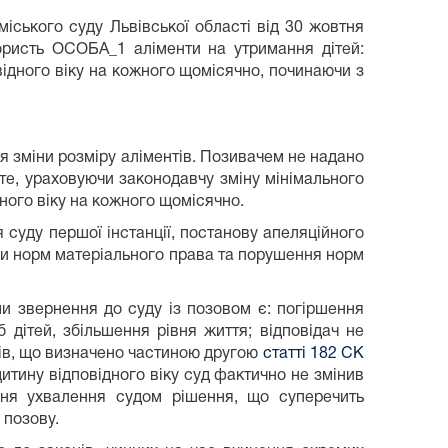
іського суду Львівської області від 30 жовтня
ористь ОСОБА_1 аліменти на утримання дітей:
дного віку на кожного щомісячно, починаючи з
я зміни розміру аліментів. Позивачем не надано
оте, ураховуючи законодавчу зміну мінімального
дного віку на кожного щомісячно.
 суду першої інстанції, постанову апеляційного
ми норм матеріального права та порушення норм
ми звернення до суду із позовом є: погіршення
 дітей, збільшення рівня життя; відповідач не
тів, що визначено частиною другою
статті 182 СК
итину відповідного віку суд фактично не змінив
 дня ухвалення судом рішення, що суперечить
 позову.