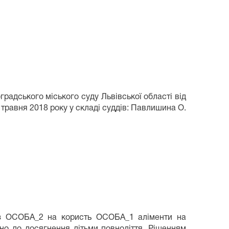
адського міського суду Львівської області від
2 травня 2018 року у складі суддів: Павлишина О.
о з ОСОБА_2 на користь ОСОБА_1 аліменти на
до досягнення дітьми повноліття. Рішенням