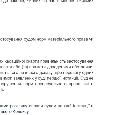
о до законів, чинних на час вчинення окремих
стосування судом норм матеріального права чи
ах касаційної скарги правильність застосування
лювати або (та) вважати доведеними обставини,
ність того чи іншого доказу, про перевагу одних
имог, заявлених у суді першої інстанції. Суд не
порушення норм процесуального права, які є
а.
илами розгляду справи судом першої інстанції в
0 цього Кодексу
.