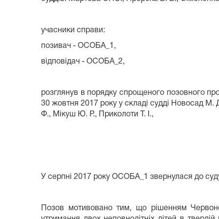
учасники справи:
позивач - ОСОБА_1,
відповідач - ОСОБА_2,
розглянув в порядку спрощеного позовного про
30 жовтня 2017 року у складі судді Новосад М. Д
Ф., Мікуш Ю. Р., Приколоти Т. І.,
У серпні 2017 року ОСОБА_1 звернулася до суду
Позов мотивовано тим, що рішенням Червоно
утримання двох неповнолітніх дітей в тве