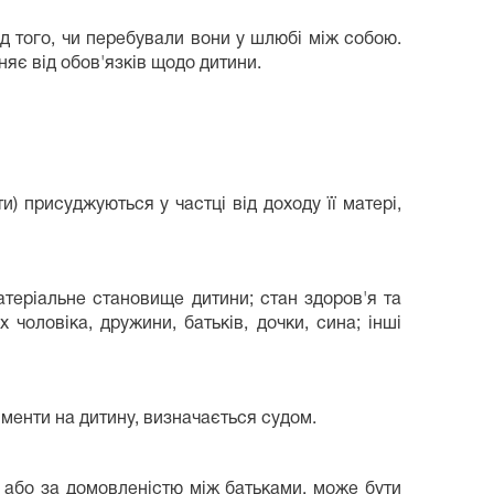
ід того, чи перебували вони у шлюбі між собою.
няє від обов'язків щодо дитини.
) присуджуються у частці від доходу її матері,
атеріальне становище дитини; стан здоров'я та
 чоловіка, дружини, батьків, дочки, сина; інші
ліменти на дитину, визначається судом.
 або за домовленістю між батьками, може бути