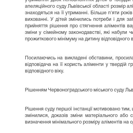
апеляційного суду Львівської області розмір а
знаходяться на її утриманні. Більше п'яти рокі
вихованні. У дітей змінились потреби і для за
прийняття рішення про стягнення аліментів вар
зміни у сімейному законодавстві, які набули 
прожиткового мінімуму на дитину відповідного в
Посилаючись на викладені обставини, просила 
відповідача на її користь аліменти у твердій
відповідного віку.
Рішенням Червоноградського міського суду Льві
Рішення суду першої інстанції мотивовано тим, 
змінилися, доказів зміни матеріального або 
визначення мінімального розміру аліментів на 