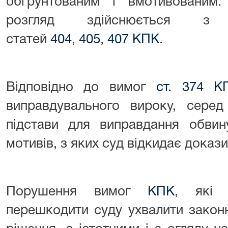
обґрунтованим і вмотивованим
розгляд здійснюється з 
статей
404
,
405
,
407 КПК
.
Відповідно до вимог
ст. 374 К
виправдувального вироку, серед
підстави для виправдання обвин
мотивів, з яких суд відкидає доказ
Порушення вимог
КПК
, які 
перешкодити суду ухвалити закон