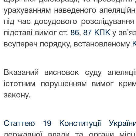
урахуванням наведеного апеляційн
під час досудового розслідуванн
підставі вимог ст.
86
,
87 КПК
у зв`я
всупереч порядку, встановленому
Вказаний висновок суду апеляцій
істотним порушенням вимог крим
закону.
Статтею 19 Конституції Україн
державної влади та органи місц