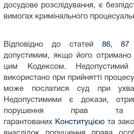
досудове розслідування, є безпідс
вимогах кримінального процесуальн
Відповідно до статей
86
,
87
допустимим, якщо його отримано 
цим Кодексом. Недопустими
використано при прийнятті процесу
може послатися суд при ухвал
Недопустимими є докази, отрим
порушення прав та 
гарантованих
Конституцією
та зако
внаслідок порушення права ос