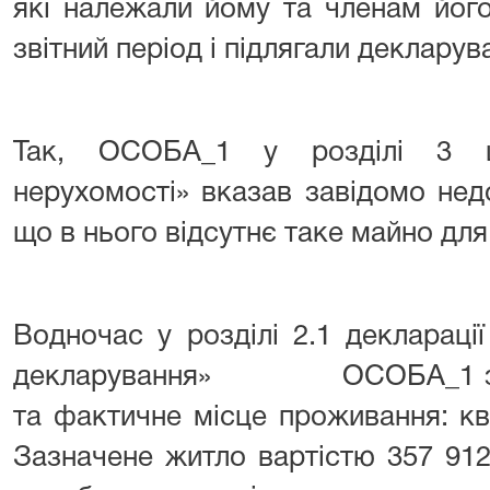
які належали йому та членам його 
звітний період і підлягали декларув
Так, ОСОБА_1 у розділі 3 ці
нерухомості» вказав завідомо недо
що в нього відсутнє таке майно дл
Водночас у розділі 2.1 деклараці
декларування» ОСОБА_1 зазн
та фактичне місце проживання: к
Зазначене житло вартістю 357 9