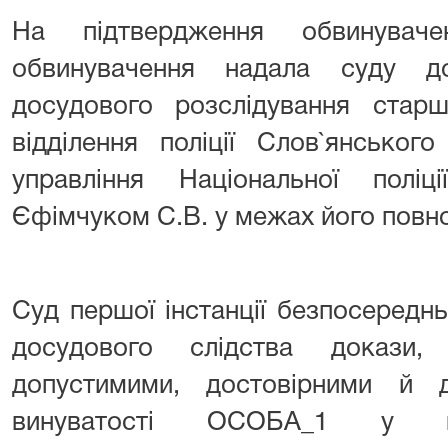
На підтвердження обвинувач
обвинувачення надала суду д
досудового розслідування стар
відділення поліції Слов`янського
управління Національної полі
Єфімчуком С.В. у межах його повн
Суд першої інстанції безпосередн
досудового слідства докази,
допустимими, достовірними й 
винуватості ОСОБА_1 у вч