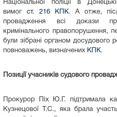
Національної поліції в Донецьк
вимог
ст. 216 КПК
. А отже, піс
провадження всі докази п
кримінального правопорушення, 
були зібрані органом досудового 
повноважень, визначених
КПК
.
Позиції учасників судового провад
Прокурор Піх Ю.Г. підтримала ка
Кузнецової Т.С., яка брала участ