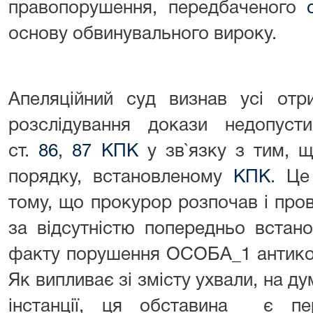
правопорушення, передбаченого
основу обвинувального вироку.
Апеляційний суд визнав усі отр
розслідування докази недопуст
ст.
86
,
87 КПК
у зв`язку з тим, щ
порядку, встановленому
КПК
. Це
тому, що прокурор розпочав і про
за відсутністю попередньо встан
факту порушення ОСОБА_1 антикор
Як випливає зі змісту ухвали, на ду
інстанції, ця обставина є п