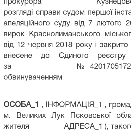
прокурора Кузнецової Т.С.
розгляді справи судом першої інста
апеляційного суду від 7 лютого 
вирок Краснолиманського міськог
від 12 червня 2018 року і закрит
внесене до Єдиного реєстру 
за № 42017051720000151
обвинуваченням
ОСОБА_1
, ІНФОРМАЦІЯ_1 , грома
м. Великих Лук Псковської облас
жителя АДРЕСА_1 ), такого, щ