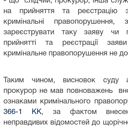
- що слідчий, прокурор, інша слу
на прийняття та реєстрацію 
кримінальні правопорушення, 
зареєструвати таку заяву чи 
прийнятті та реєстрації зая
кримінальне правопорушення не до
Таким чином, висновок суду ап
прокурор не мав повноважень вно
ознаками кримінального правопо
366-1 КК
, за фактом внесе
неправдивих відомостей до щорічно