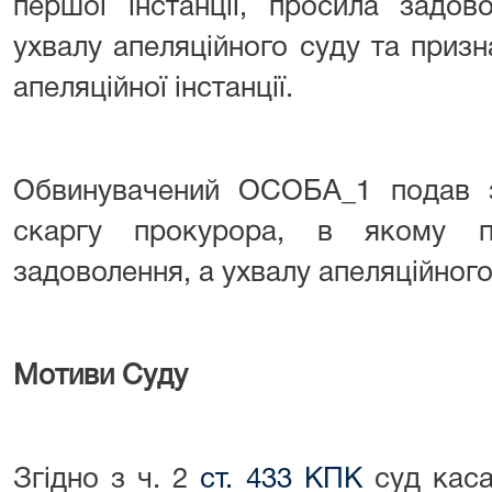
першої інстанції, просила задов
ухвалу апеляційного суду та призн
апеляційної інстанції.
Обвинувачений ОСОБА_1 подав з
скаргу прокурора, в якому п
задоволення, а ухвалу апеляційного 
Мотиви Суду
Згідно з ч. 2
ст. 433 КПК
суд касац