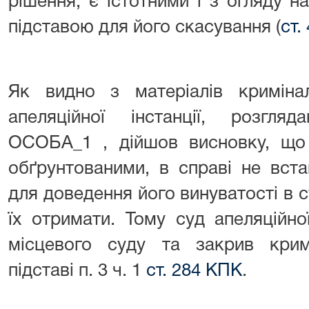
рішення, є істотними і з огляду 
підставою для його скасування (
ст.
Як видно з матеріалів криміна
апеляційної інстанції, розгля
ОСОБА_1 , дійшов висновку, що 
обґрунтованими, в справі не вста
для доведення його винуватості в с
їх отримати. Тому суд апеляційно
місцевого суду та закрив кри
підставі п. 3 ч. 1
ст. 284 КПК
.