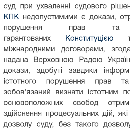
суд при ухваленні судового ріш
КПК
недопустимими є докази, отр
порушення прав та 
гарантованих
Конституцією
та
міжнародними договорами, згода
надана Верховною Радою України
докази, здобуті завдяки інформа
істотного порушення прав т
зобов'язаний визнати істотним 
основоположних свобод отрим
здійснення процесуальних дій, як
дозволу суду, без такого дозво