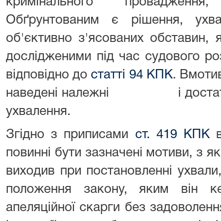
кримінального провадженн
Обґрунтованим є рішення, ухв
об'єктивно з'ясованих обставин, 
дослідженими під час судового ро
відповідно до
статті 94 КПК
. Вмоти
наведені належні і достатні 
ухвалення.
Згідно з приписами
ст. 419 КПК
в
повинні бути зазначені мотиви, з як
виходив при постановлен
положення закону, яким він к
апеляційної скарги без задоволення