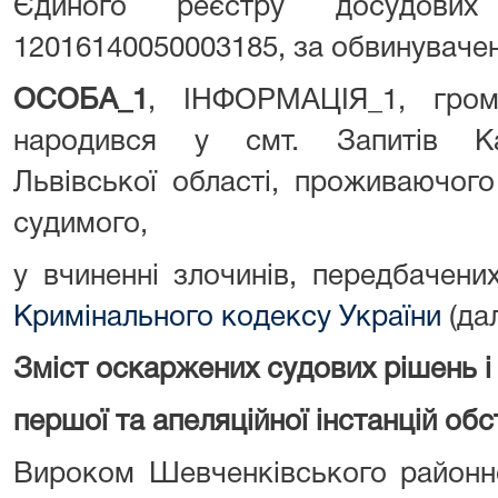
Єдиного реєстру досудови
12016140050003185, за обвинуваче
ОСОБА_1
, ІНФОРМАЦІЯ_1, гром
народився у смт. Запитів Ка
Львівської області, проживаючог
судимого,
у вчиненні злочинів, передбачени
Кримінального кодексу України
(дал
Зміст оскаржених судових рішень і
першої та апеляційної інстанцій об
Вироком Шевченківського районно