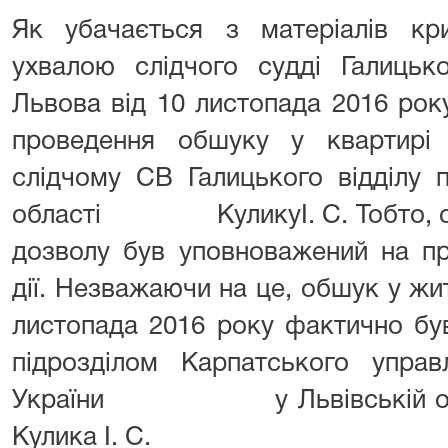
Як убачається з матеріалів кри
ухвалою слідчого судді Галицьк
Львова від 10 листопада 
проведення обшуку у квартирі
слідчому СВ Галицького відділу п
області КуликуІ. С. Тобто, саме
дозволу був уповноважений на пр
дії. Незважаючи на це, обш
листопада 2016 року фактично бу
підрозділом Карпатського управ
України у Львівській област
Кулика І. С.