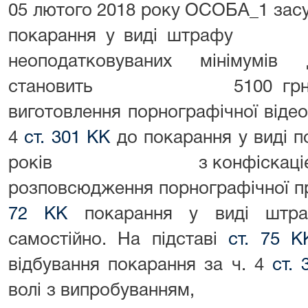
05 лютого 2018 року ОСОБА_1 засу
покарання у виді штра
неоподатковуваних мінімумів
становить 5100 грн., з к
виготовлення порнографічної
4
ст. 301 КК
до покарання у виді п
років з конфіскацією зас
розповсюдження порнографічної про
72 КК
покарання у виді штраф
самостійно. На підставі
ст. 75 К
відбування покарання за ч. 4
ст.
волі з випробуванням, з