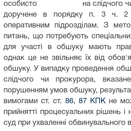
особисто на слідчого чи про
доручене в порядку п. 3 ч. 
оперативним підрозділам. З мет
питань, що потребують спеціальни
для участі в обшуку мають право
однак це не звільняє їх від обов
обшуку. У випадку проведення обш
слідчого чи прокурора, вказан
порушенням умов обшуку, результат
вимогами ст. ст.
86
,
87 КПК
не мож
прийнятті процесуальних рішень і
суд при ухваленні обвинувального в