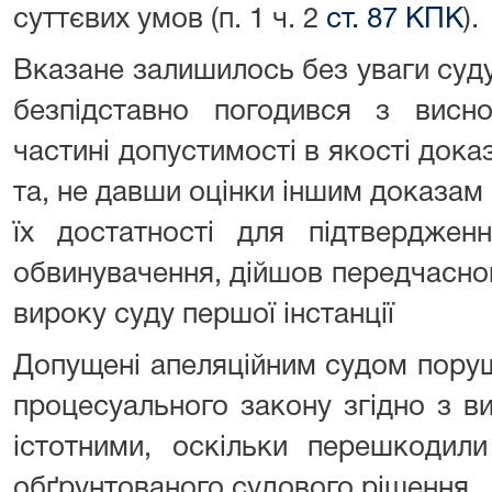
суттєвих умов (п. 1 ч. 2
ст. 87 КПК
).
Вказане залишилось без уваги суду 
безпідставно погодився з висн
частині допустимості в якості дока
та, не давши оцінки інши
їх достатності для підтвердж
обвинувачення, дійшов передчасно
вироку суду першої інстанції
Допущені апеляційним судом пору
процесуального закону згідно з в
істотними, оскільки перешкодил
обґрунтованого судового рішення.