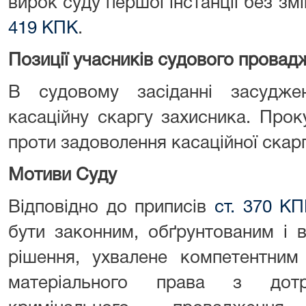
вирок суду першої інстанції без з
419 КПК
.
Позиції учасників судового провад
В судовому засіданні засудж
касаційну скаргу захисника. Прок
проти задоволення касаційної скарг
Мотиви Суду
Відповідно до приписів
ст. 370 К
бути законним, обґрунтованим і 
рішення, ухвалене компетентним
матеріального права з до