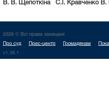
В. В. Щепоткіна
С.І.
Кравченко В. 
2026 © Всі права захищені
Про суд
Прес-центр
Громадянам
Пока
v1.38.1