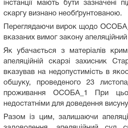
інстанції мають бути зазначені п
скаргу визнано необґрунтованою.
Переглядаючи вирок щодо ОСОБА_1
вказаних вимог закону апеляційний
Як убачається з матеріалів крим
апеляційній скарзі захисник Ста
вказував на недопустимість в яко
обшуку, проведеного 23 листоп
проживання ОСОБА_1 При цьо
недостатніми для доведення висун
Разом із цим, залишаючи апеляці
задоволення, апеляційний суд с