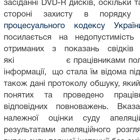
засіданні DVD-R дисків, оскільки т
стороні захисту в порядк
процесуального кодексу Україн
посилається на недопустимість 
отриманих з показань свідкі
які є працівниками поліції 
інформації, що стала їм відома пі
також дані протоколу обшуку, який
понятих та проведено працівн
відповідних повноважень. Вка
належної оцінки суду апеляці
результатами апеляційного розгл