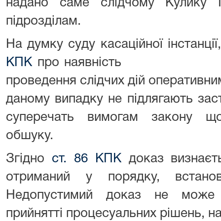
надано саме слідчому Кулику 
підрозділам.
На думку суду касаційної інстанції
КПК
про наявність у слід
проведення слідчих дій опер
даному випадку не підлягають зас
суперечать вимогам закону щ
обшуку.
Згідно
ст. 86 КПК
доказ визнаєть
отриманий у порядку, встано
Недопустимий доказ не може 
прийнятті процесуальних рішень, н