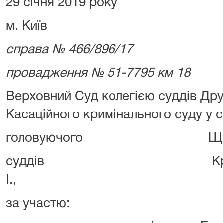
29 січня 2019 року
м. Київ
справа № 466/896/17
провадження № 51-7795 км 18
Верховний Суд колегією суддів Дру
Касаційного кримінального суду у с
головуючого Щепоткін
суддів Кравченка С. 
І.,
за участю: